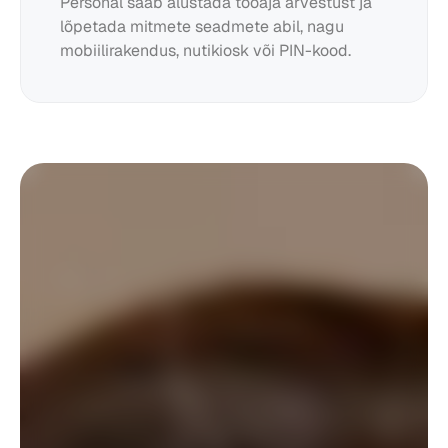
Personal saab alustada tööaja arvestust ja 
lõpetada mitmete seadmete abil, nagu 
mobiilirakendus, nutikiosk või PIN-kood.