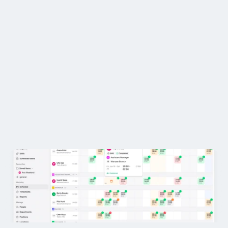
Restoranid
Kõrtsid
Kust ma seda leida saan? 😤
Pagariärid
Kas see on Google'i arvutustabelites...
Toitlustus
Hinnad
4.8
Klientide hinnang