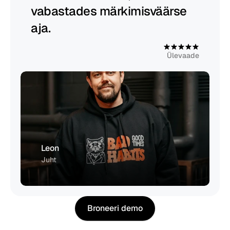
vabastades märkimisväärse 
aja.
4
,
9
Ülevaade
Leon
Juht
Broneeri demo