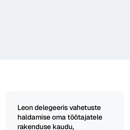
Suhtle
Aruanne
Begin
aitab
juhtidel
õitseda
Leon delegeeris vahetuste 
haldamise oma töötajatele 
rakenduse kaudu, 