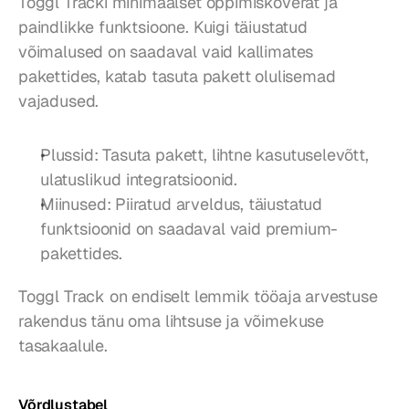
Toggl Tracki minimaalset õppimiskõverat ja 
paindlikke funktsioone. Kuigi täiustatud 
võimalused on saadaval vaid kallimates 
pakettides, katab tasuta pakett olulisemad 
vajadused.
Plussid: Tasuta pakett, lihtne kasutuselevõtt, 
ulatuslikud integratsioonid.
Miinused: Piiratud arveldus, täiustatud 
funktsioonid on saadaval vaid premium-
pakettides.
Toggl Track on endiselt lemmik tööaja arvestuse 
rakendus tänu oma lihtsuse ja võimekuse 
tasakaalule.
Võrdlustabel