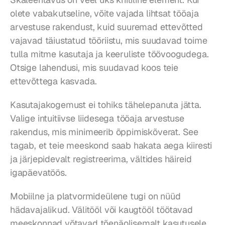
olete vabakutseline, võite vajada lihtsat tööaja 
arvestuse rakendust, kuid suuremad ettevõtted 
vajavad täiustatud tööriistu, mis suudavad toime 
tulla mitme kasutaja ja keeruliste töövoogudega. 
Otsige lahendusi, mis suudavad koos teie 
ettevõttega kasvada.
Kasutajakogemust ei tohiks tähelepanuta jätta. 
Valige intuitiivse liidesega tööaja arvestuse 
rakendus, mis minimeerib õppimiskõverat. See 
tagab, et teie meeskond saab hakata aega kiiresti 
ja järjepidevalt registreerima, vältides häireid 
igapäevatöös.
Mobiilne ja platvormideülene tugi on nüüd 
hädavajalikud. Välitööl või kaugtööl töötavad 
meeskonnad võtavad tõenäolisemalt kasutusele 