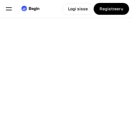
Logi sisse
Registreeru
Eesti
Vali keel
keel
Funktsioonid
Tagasi Blogi juurde
Graafikute planeerimine
Tööaja arvestus
Aruanded
Mobiilirakendus
Loodud