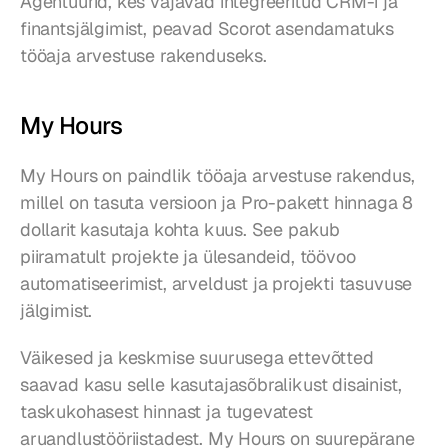
Agentuurid, kes vajavad integreeritud CRM-i ja 
finantsjälgimist, peavad Scorot asendamatuks 
tööaja arvestuse rakenduseks.
My Hours
My Hours on paindlik tööaja arvestuse rakendus, 
millel on tasuta versioon ja Pro-pakett hinnaga 8 
dollarit kasutaja kohta kuus. See pakub 
piiramatult projekte ja ülesandeid, töövoo 
automatiseerimist, arveldust ja projekti tasuvuse 
jälgimist.
Väikesed ja keskmise suurusega ettevõtted 
saavad kasu selle kasutajasõbralikust disainist, 
taskukohasest hinnast ja tugevatest 
aruandlustööriistadest. My Hours on suurepärane 