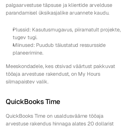
palgaarvestuse täpsuse ja klientide arvelduse 
parandamisel üksikasjalike aruannete kaudu.
Plussid: Kasutusmugavus, piiramatult projekte, 
tugev tugi.
Miinused: Puudub täiustatud ressursside 
planeerimine.
Meeskondadele, kes otsivad väärtust pakkuvat 
tööaja arvestuse rakendust, on My Hours 
silmapaistev valik.
QuickBooks Time
QuickBooks Time on usaldusväärne tööaja 
arvestuse rakendus hinnaga alates 20 dollarist 