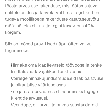
tööaja arvestuse rakenduse, mis töötab sujuvalt 
nutitelefonides ja tahvelarvutitites. Tegelikult on 
tugeva mobiilitoega rakenduste kasutuselevõtu 
määr näiteks ehitus- ja logistikasektoris 40% 
kõrgem.
Siin on mõned praktilised näpunäited valiku 
tegemiseks:
Hinnake oma igapäevaseid töövooge ja tehke 
kindlaks hädavajalikud funktsioonid.
Võrrelge hinnakujundusmudeleid läbipaistvuse 
ja pikaajalise väärtuse osas.
Toe ja usaldusväärsuse hindamiseks lugege 
klientide arvustusi.
Veenduge, et turva- ja privaatsusstandardid 