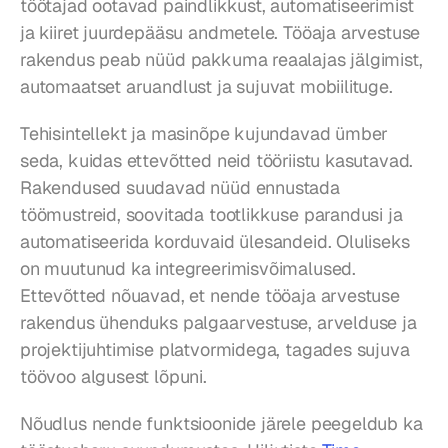
töötajad ootavad paindlikkust, automatiseerimist 
ja kiiret juurdepääsu andmetele. Tööaja arvestuse 
rakendus peab nüüd pakkuma reaalajas jälgimist, 
automaatset aruandlust ja sujuvat mobiilituge.
Tehisintellekt ja masinõpe kujundavad ümber 
seda, kuidas ettevõtted neid tööriistu kasutavad. 
Rakendused suudavad nüüd ennustada 
töömustreid, soovitada tootlikkuse parandusi ja 
automatiseerida korduvaid ülesandeid. Oluliseks 
on muutunud ka integreerimisvõimalused. 
Ettevõtted nõuavad, et nende tööaja arvestuse 
rakendus ühenduks palgaarvestuse, arvelduse ja 
projektijuhtimise platvormidega, tagades sujuva 
töövoo algusest lõpuni.
Nõudlus nende funktsioonide järele peegeldub ka 