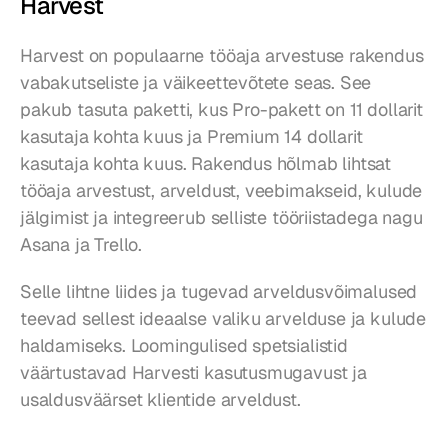
Harvest
Harvest on populaarne tööaja arvestuse rakendus 
vabakutseliste ja väikeettevõtete seas. See 
pakub tasuta paketti, kus Pro-pakett on 11 dollarit 
kasutaja kohta kuus ja Premium 14 dollarit 
kasutaja kohta kuus. Rakendus hõlmab lihtsat 
tööaja arvestust, arveldust, veebimakseid, kulude 
jälgimist ja integreerub selliste tööriistadega nagu 
Asana ja Trello.
Selle lihtne liides ja tugevad arveldusvõimalused 
teevad sellest ideaalse valiku arvelduse ja kulude 
haldamiseks. Loomingulised spetsialistid 
väärtustavad Harvesti kasutusmugavust ja 
usaldusväärset klientide arveldust.