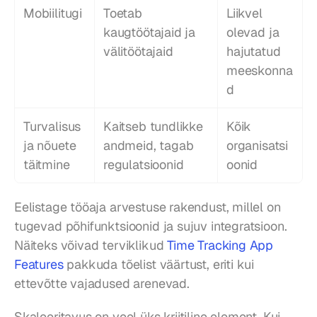
Mobiilitugi
Toetab 
Liikvel 
kaugtöötajaid ja 
olevad ja 
välitöötajaid
hajutatud 
meeskonna
d
Turvalisus 
Kaitseb tundlikke 
Kõik 
ja nõuete 
andmeid, tagab 
organisatsi
täitmine
regulatsioonid
oonid
Eelistage tööaja arvestuse rakendust, millel on 
tugevad põhifunktsioonid ja sujuv integratsioon. 
Näiteks võivad terviklikud 
Time Tracking App 
Features
 pakkuda tõelist väärtust, eriti kui 
ettevõtte vajadused arenevad.
Skaleeritavus on veel üks kriitiline element. Kui 