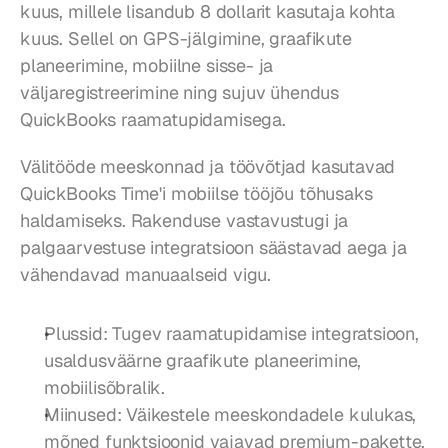
kuus, millele lisandub 8 dollarit kasutaja kohta 
kuus. Sellel on GPS-jälgimine, graafikute 
planeerimine, mobiilne sisse- ja 
väljaregistreerimine ning sujuv ühendus 
QuickBooks raamatupidamisega.
Välitööde meeskonnad ja töövõtjad kasutavad 
QuickBooks Time'i mobiilse tööjõu tõhusaks 
haldamiseks. Rakenduse vastavustugi ja 
palgaarvestuse integratsioon säästavad aega ja 
vähendavad manuaalseid vigu.
Plussid: Tugev raamatupidamise integratsioon, 
usaldusväärne graafikute planeerimine, 
mobiilisõbralik.
Miinused: Väikestele meeskondadele kulukas, 
mõned funktsioonid vajavad premium-pakette.