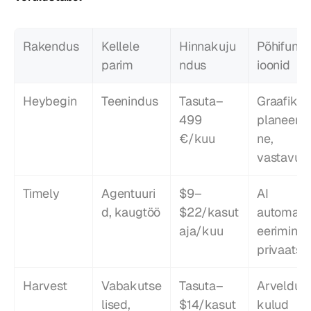
Rakendus
Kellele 
Hinnakuju
Põhifunkt
parim
ndus
ioonid
Heybegin
Teenindus
Tasuta–
Graafikute
499 
planeerim
€/kuu
ne, 
vastavus
Timely
Agentuuri
$9–
AI 
d, kaugtöö
$22/kasut
automati
aja/kuu
eerimine, 
privaatsu
Harvest
Vabakutse
Tasuta–
Arveldus, 
lised, 
$14/kasut
kulud