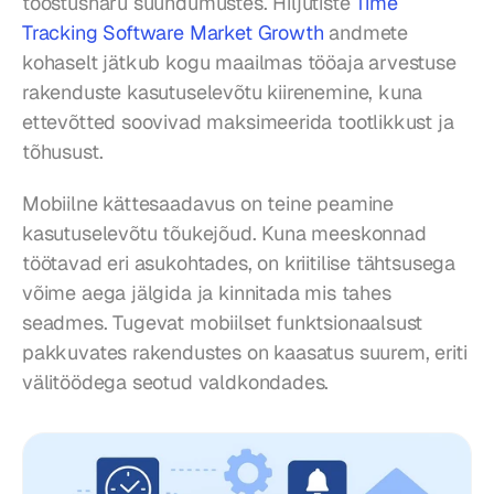
tööstusharu suundumustes. Hiljutiste 
Time 
Tracking Software Market Growth
 andmete 
kohaselt jätkub kogu maailmas tööaja arvestuse 
rakenduste kasutuselevõtu kiirenemine, kuna 
ettevõtted soovivad maksimeerida tootlikkust ja 
tõhusust.
Mobiilne kättesaadavus on teine peamine 
kasutuselevõtu tõukejõud. Kuna meeskonnad 
töötavad eri asukohtades, on kriitilise tähtsusega 
võime aega jälgida ja kinnitada mis tahes 
seadmes. Tugevat mobiilset funktsionaalsust 
pakkuvates rakendustes on kaasatus suurem, eriti 
välitöödega seotud valdkondades.