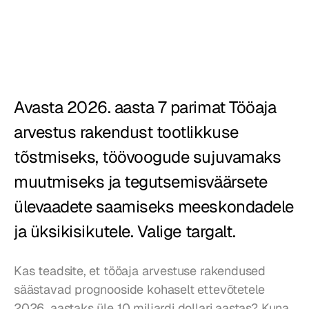
Restoranid
Kõrtsid
Pagariärid
Avasta 2026. aasta 7 parimat Tööaja 
Toitlustus
arvestus rakendust tootlikkuse 
Hinnad
tõstmiseks, töövoogude sujuvamaks 
muutmiseks ja tegutsemisväärsete 
ülevaadete saamiseks meeskondadele 
ja üksikisikutele. Valige targalt.
Kas teadsite, et tööaja arvestuse rakendused 
säästavad prognooside kohaselt ettevõtetele 
2026. aastaks üle 10 miljardi dollari aastas? Kuna 