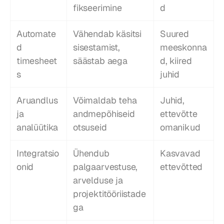
fikseerimine
d
Automate
Vähendab käsitsi 
Suured 
d 
sisestamist, 
meeskonna
timesheet
säästab aega
d, kiired 
s
juhid
Aruandlus 
Võimaldab teha 
Juhid, 
ja 
andmepõhiseid 
ettevõtte 
analüütika
otsuseid
omanikud
Integratsio
Ühendub 
Kasvavad 
onid
palgaarvestuse, 
ettevõtted
arvelduse ja 
projektitööriistade
ga