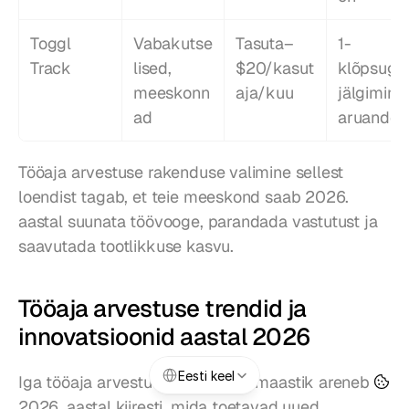
Toggl 
Vabakutse
Tasuta–
1-
Track
lised, 
$20/kasut
klõpsuga 
meeskonn
aja/kuu
jälgimine, 
ad
aruanded
Tööaja arvestuse rakenduse valimine sellest 
loendist tagab, et teie meeskond saab 2026. 
aastal suunata töövooge, parandada vastutust ja 
saavutada tootlikkuse kasvu.
Tööaja arvestuse trendid ja 
innovatsioonid aastal 2026
Select Language
Eesti keel
Iga tööaja arvestuse rakenduse maastik areneb 
2026. aastal kiiresti, mida toetavad uued 