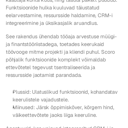
Funktsioonide hulka kuuluvad täiustatud 
eelarvestamine, ressursside haldamine, CRM-i 
integreerimine ja üksikasjalik aruandlus.
See rakendus ühendab tööaja arvestuse müügi- 
ja finantstööriistadega, toetades keerukaid 
töövooge mitme projekti ja kliendi puhul. Scoro 
põhjalik funktsioonide komplekt võimaldab 
ettevõtetel tegevust tsentraliseerida ja 
ressursside jaotamist parandada.
Plussid: Ulatuslikud funktsioonid, kohandatav 
keerulistele vajadustele.
Miinused: Järsk õppimiskõver, kõrgem hind, 
väikeettevõtete jaoks liiga keeruline.