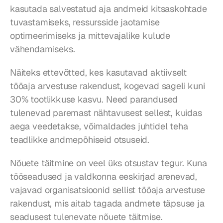
kasutada salvestatud aja andmeid kitsaskohtade 
tuvastamiseks, ressursside jaotamise 
optimeerimiseks ja mittevajalike kulude 
vähendamiseks.
Näiteks ettevõtted, kes kasutavad aktiivselt 
tööaja arvestuse rakendust, kogevad sageli kuni 
30% tootlikkuse kasvu. Need parandused 
tulenevad paremast nähtavusest sellest, kuidas 
aega veedetakse, võimaldades juhtidel teha 
teadlikke andmepõhiseid otsuseid.
Nõuete täitmine on veel üks otsustav tegur. Kuna 
tööseadused ja valdkonna eeskirjad arenevad, 
vajavad organisatsioonid sellist tööaja arvestuse 
rakendust, mis aitab tagada andmete täpsuse ja 
seadusest tulenevate nõuete täitmise. 