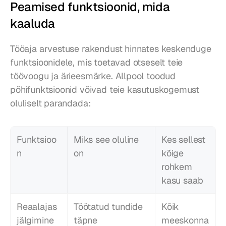
Peamised funktsioonid, mida 
kaaluda
Tööaja arvestuse rakendust hinnates keskenduge 
funktsioonidele, mis toetavad otseselt teie 
töövoogu ja ärieesmärke. Allpool toodud 
põhifunktsioonid võivad teie kasutuskogemust 
oluliselt parandada:
Funktsioo
Miks see oluline 
Kes sellest 
n
on
kõige 
rohkem 
kasu saab
Reaalajas 
Töötatud tundide 
Kõik 
jälgimine
täpne 
meeskonna