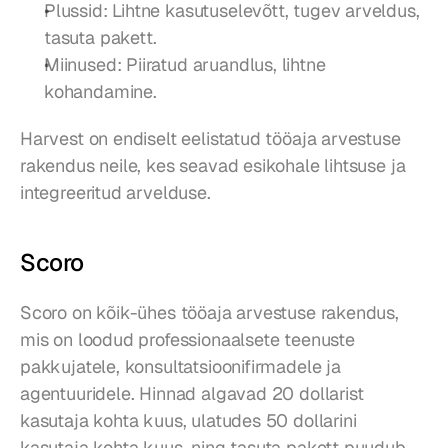
Plussid: Lihtne kasutuselevõtt, tugev arveldus, 
tasuta pakett.
Miinused: Piiratud aruandlus, lihtne 
kohandamine.
Harvest on endiselt eelistatud tööaja arvestuse 
rakendus neile, kes seavad esikohale lihtsuse ja 
integreeritud arvelduse.
Scoro
Scoro on kõik-ühes tööaja arvestuse rakendus, 
mis on loodud professionaalsete teenuste 
pakkujatele, konsultatsioonifirmadele ja 
agentuuridele. Hinnad algavad 20 dollarist 
kasutaja kohta kuus, ulatudes 50 dollarini 
kasutaja kohta kuus, ning tasuta pakett puudub. 