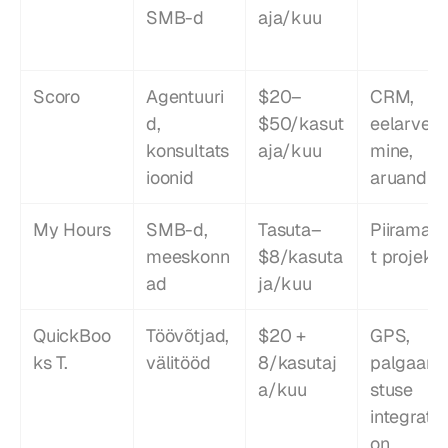
SMB-d
aja/kuu
Scoro
Agentuuri
$20–
CRM, 
d, 
$50/kasut
eelarvest
konsultats
aja/kuu
mine, 
ioonid
aruandlu
My Hours
SMB-d, 
Tasuta–
Piiramatu
meeskonn
$8/kasuta
t projekt
ad
ja/kuu
QuickBoo
Töövõtjad, 
$20 + 
GPS, 
ks T.
välitööd
8/kasutaj
palgaarv
a/kuu
stuse 
integratsi
on