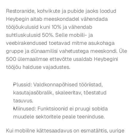
Restoranide, kohvikute ja pubide jaoks loodud 
Heybegin aitab meeskondadel vähendada 
tööjõukulusid kuni 10% ja vähendab 
suhtluskulusid 50%. Selle mobiili- ja 
veebirakendused toetavad mitme asukohaga 
gruppe ja dünaamilisi vahetustega meeskondi. Üle 
500 ülemaailmse ettevõtte usaldab Heybegini 
tööjõu halduse vajadustes.
Plussid: Valdkonnapõhised tööriistad, 
kasutajasõbralik, skaleeritav, tõestatud 
tasuvus.
Miinused: Funktsioonid ei pruugi sobida 
muudele sektoritele peale teeninduse.
Kui mobiilne kättesaadavus on esmatähtis, uurige 