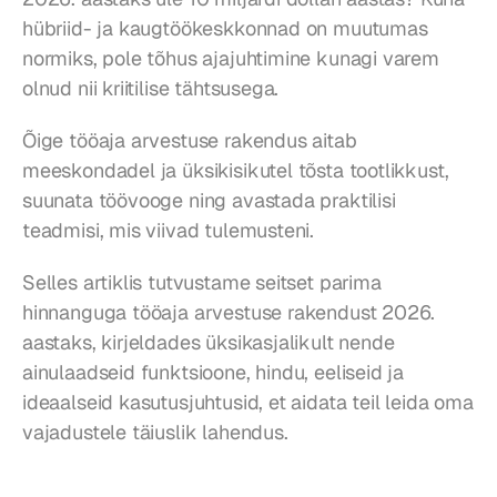
hübriid- ja kaugtöökeskkonnad on muutumas 
normiks, pole tõhus ajajuhtimine kunagi varem 
olnud nii kriitilise tähtsusega. 
Õige tööaja arvestuse rakendus aitab 
meeskondadel ja üksikisikutel tõsta tootlikkust, 
suunata töövooge ning avastada praktilisi 
teadmisi, mis viivad tulemusteni. 
Selles artiklis tutvustame seitset parima 
hinnanguga tööaja arvestuse rakendust 2026. 
aastaks, kirjeldades üksikasjalikult nende 
ainulaadseid funktsioone, hindu, eeliseid ja 
ideaalseid kasutusjuhtusid, et aidata teil leida oma 
vajadustele täiuslik lahendus.