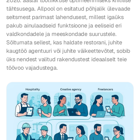
2026. aastal tootlikkuse optimeerimiseks kriitilise 
tähtsusega. Allpool on esitatud põhjalik ülevaade 
seitsmest parimast lahendusest, millest igaüks 
pakub ainulaadseid funktsioone ja eeliseid eri 
valdkondadele ja meeskondade suurustele. 
Sõltumata sellest, kas haldate restorani, juhite 
kaugtöö agentuuri või juhite väikeettevõtet, sobib 
üks nendest valitud rakendustest ideaalselt teie 
töövoo vajadustega.