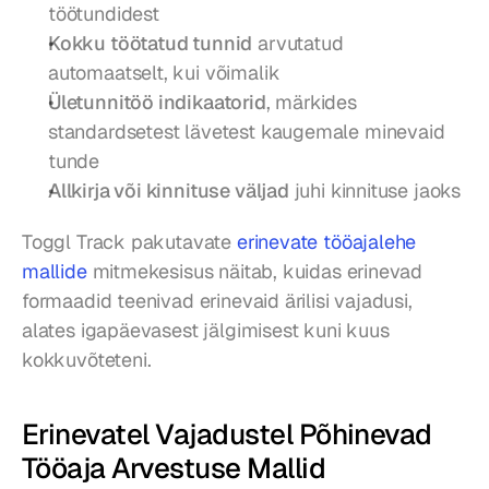
töötundidest
Kokku töötatud tunnid
 arvutatud 
automaatselt, kui võimalik
Ületunnitöö indikaatorid
, märkides 
standardsetest lävetest kaugemale minevaid 
tunde
Allkirja või kinnituse väljad
 juhi kinnituse jaoks
Toggl Track pakutavate 
erinevate tööajalehe 
mallide
 mitmekesisus näitab, kuidas erinevad 
formaadid teenivad erinevaid ärilisi vajadusi, 
alates igapäevasest jälgimisest kuni kuus 
kokkuvõteteni.
Erinevatel Vajadustel Põhinevad 
Tööaja Arvestuse Mallid