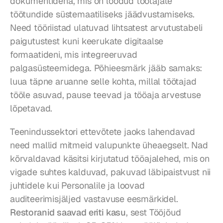
dokumentidena, mis on loodud töötajate 
töötundide süstemaatiliseks jäädvustamiseks. 
Need tööriistad ulatuvad lihtsatest arvutustabeli 
paigutustest kuni keerukate digitaalse 
formaatideni, mis integreeruvad 
palgasüsteemidega. Põhieesmärk jääb samaks: 
luua täpne aruanne selle kohta, millal töötajad 
tööle asuvad, pause teevad ja tööaja arvestuse 
lõpetavad.
Teenindussektori ettevõtete jaoks lahendavad 
need mallid mitmeid valupunkte üheaegselt. Nad 
kõrvaldavad käsitsi kirjutatud tööajalehed, mis on 
vigade suhtes kalduvad, pakuvad läbipaistvust nii 
juhtidele kui Personalile ja loovad 
auditeerimisjäljed vastavuse eesmärkidel. 
Restoranid saavad eriti kasu
, sest Tööjõud 