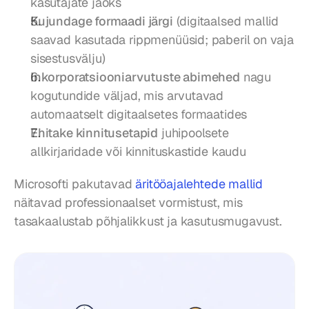
kasutajate jaoks
Kujundage formaadi järgi
 (digitaalsed mallid 
saavad kasutada rippmenüüsid; paberil on vaja 
sisestusvälju)
Inkorporatsiooniarvutuste abimehed
 nagu 
kogutundide väljad, mis arvutavad 
automaatselt digitaalsetes formaatides
Ehitake kinnitusetapid
 juhipoolsete 
allkirjaridade või kinnituskastide kaudu
Microsofti pakutavad 
äritööajalehtede mallid
näitavad professionaalset vormistust, mis 
tasakaalustab põhjalikkust ja kasutusmugavust.