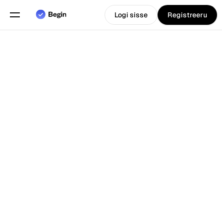
Logi sisse
Registreeru
Eesti
Vali keel
keel
Funktsioonid
Tagasi Blogi juurde
Graafikute planeerimine
Tööaja arvestus
Aruanded
Mobiilirakendus
Loodud