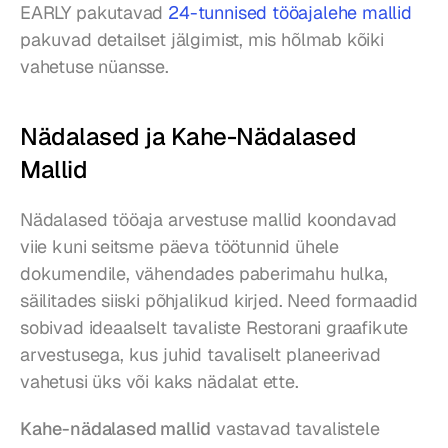
EARLY pakutavad 
24-tunnised tööajalehe mallid
pakuvad detailset jälgimist, mis hõlmab kõiki 
vahetuse nüansse.
Nädalased ja Kahe-Nädalased 
Mallid
Nädalased tööaja arvestuse mallid koondavad 
viie kuni seitsme päeva töötunnid ühele 
dokumendile, vähendades paberimahu hulka, 
säilitades siiski põhjalikud kirjed. Need formaadid 
sobivad ideaalselt tavaliste Restorani graafikute 
arvestusega, kus juhid tavaliselt planeerivad 
vahetusi üks või kaks nädalat ette.
Kahe-nädalased mallid
 vastavad tavalistele 