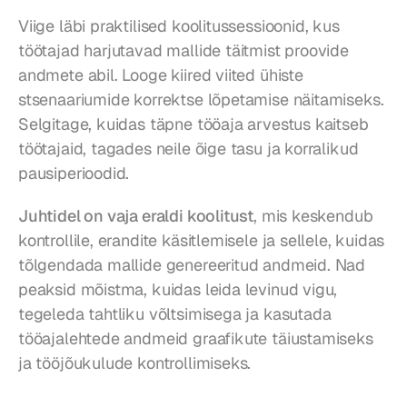
Viige läbi praktilised koolitussessioonid, kus 
töötajad harjutavad mallide täitmist proovide 
andmete abil. Looge kiired viited ühiste 
stsenaariumide korrektse lõpetamise näitamiseks. 
Selgitage, kuidas täpne tööaja arvestus kaitseb 
töötajaid, tagades neile õige tasu ja korralikud 
pausiperioodid.
Juhtidel on vaja eraldi koolitust
, mis keskendub 
kontrollile, erandite käsitlemisele ja sellele, kuidas 
tõlgendada mallide genereeritud andmeid. Nad 
peaksid mõistma, kuidas leida levinud vigu, 
tegeleda tahtliku võltsimisega ja kasutada 
tööajalehtede andmeid graafikute täiustamiseks 
ja tööjõukulude kontrollimiseks.