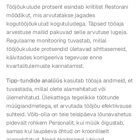
Tööjõukulude protsent esindab kriitilist Restorani 
mõõdikut, mis arvutatakse jagades 
kogutööjõukulud kogutuludega. Täpsed tööaja 
arvestuse mallid pakuvad selle arvutuse lugeja. 
Regulaarne monitooring tuvastab, millal 
tööjõukulude protsendid ületavad sihttasemeid, 
käivitades korrigeeriva tegevuse enne 
kvartalitulemuste kannatamist.
Tipp-tundide analüüs
 kasutab tööaja andmeid, et 
tuvastada, millal olete alamehitatud või 
ülemehitatud. Ülekattega tegelikke töötunde 
müügiandmetega, et arvutada tööjõu efektiivsuse 
suhteid. Võib-olla on teie teisipäeva lõunavahetus 
pidevalt rohkem Personalit, kui müük õigustab, 
samas kui laupäeva õhtud on krooniliselt 
alamehitatud. Need teadmised juhivad 