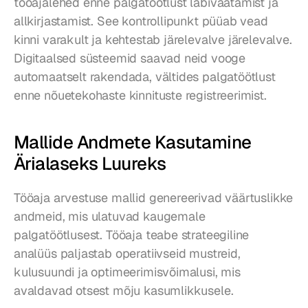
tööajalehed enne palgatöötlust läbivaatamist ja 
allkirjastamist. See kontrollipunkt püüab vead 
kinni varakult ja kehtestab järelevalve järelevalve. 
Digitaalsed süsteemid saavad neid vooge 
automaatselt rakendada, vältides palgatöötlust 
enne nõuetekohaste kinnituste registreerimist.
Mallide Andmete Kasutamine 
Ärialaseks Luureks
Tööaja arvestuse mallid genereerivad väärtuslikke 
andmeid, mis ulatuvad kaugemale 
palgatöötlusest. Tööaja teabe strateegiline 
analüüs paljastab operatiivseid mustreid, 
kulusuundi ja optimeerimisvõimalusi, mis 
avaldavad otsest mõju kasumlikkusele.