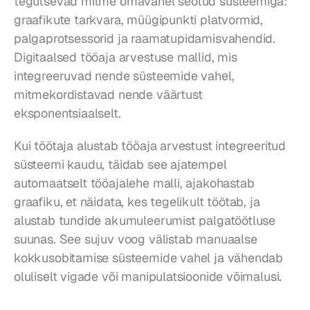
tegutsevad mitme omavahel seotud süsteemiga: 
graafikute tarkvara, müügipunkti platvormid, 
palgaprotsessorid ja raamatupidamisvahendid. 
Digitaalsed tööaja arvestuse mallid, mis 
integreeruvad nende süsteemide vahel, 
mitmekordistavad nende väärtust 
eksponentsiaalselt.
Kui töötaja alustab tööaja arvestust integreeritud 
süsteemi kaudu, täidab see ajatempel 
automaatselt tööajalehe malli, ajakohastab 
graafiku, et näidata, kes tegelikult töötab, ja 
alustab tundide akumuleerumist palgatöötluse 
suunas. See sujuv voog välistab manuaalse 
kokkusobitamise süsteemide vahel ja vähendab 
oluliselt vigade või manipulatsioonide võimalusi.