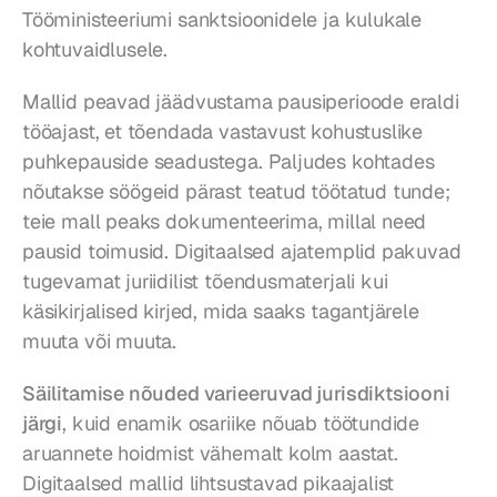
Tööministeeriumi sanktsioonidele ja kulukale 
kohtuvaidlusele.
Mallid peavad jäädvustama pausiperioode eraldi 
tööajast, et tõendada vastavust kohustuslike 
puhkepauside seadustega. Paljudes kohtades 
nõutakse söögeid pärast teatud töötatud tunde; 
teie mall peaks dokumenteerima, millal need 
pausid toimusid. Digitaalsed ajatemplid pakuvad 
tugevamat juriidilist tõendusmaterjali kui 
käsikirjalised kirjed, mida saaks tagantjärele 
muuta või muuta.
Säilitamise nõuded varieeruvad jurisdiktsiooni 
järgi
, kuid enamik osariike nõuab töötundide 
aruannete hoidmist vähemalt kolm aastat. 
Digitaalsed mallid lihtsustavad pikaajalist 