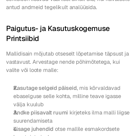
antud andmeid tegelikult analüüsida.
Paigutus- ja Kasutuskogemuse 
Printsiibid
Mallidisain mõjutab otseselt lõpetamise täpsust ja 
vastavust. Arvestage nende põhimõtetega, kui 
valite või loote malle:
Kasutage selgeid päiseid
, mis kõrvaldavad 
ebaselguse selle kohta, milline teave igasse 
välja kuulub
Andke piisavalt ruumi
 kirjeteks ilma malli liigse 
suurendamiseta
Lisage juhendid
 otse mallile esmakordsete 