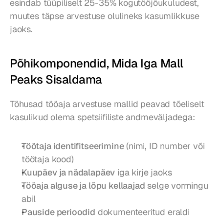
esindab tüüpiliselt 25-35% kogutööjõukuludest, 
muutes täpse arvestuse olulineks kasumlikkuse 
jaoks.
Põhikomponendid, Mida Iga Mall 
Peaks Sisaldama
Tõhusad tööaja arvestuse mallid peavad tõeliselt 
kasulikud olema spetsiifiliste andmeväljadega:
Töötaja identifitseerimine
 (nimi, ID number või 
töötaja kood)
Kuupäev ja nädalapäev
 iga kirje jaoks
Tööaja alguse ja lõpu kellaajad
 selge vormingu 
abil
Pauside perioodid
 dokumenteeritud eraldi 