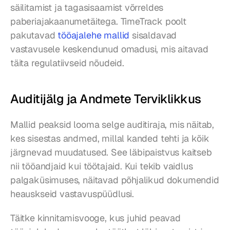
säilitamist ja tagasisaamist võrreldes 
paberiajakaanumetäitega. TimeTrack poolt 
pakutavad 
tööajalehe mallid
 sisaldavad 
vastavusele keskendunud omadusi, mis aitavad 
täita regulatiivseid nõudeid.
Auditijälg ja Andmete Terviklikkus
Mallid peaksid looma selge auditiraja, mis näitab, 
kes sisestas andmed, millal kanded tehti ja kõik 
järgnevad muudatused. See läbipaistvus kaitseb 
nii tööandjaid kui töötajaid. Kui tekib vaidlus 
palgaküsimuses, näitavad põhjalikud dokumendid 
heauskseid vastavuspüüdlusi.
Täitke kinnitamisvooge, kus juhid peavad 