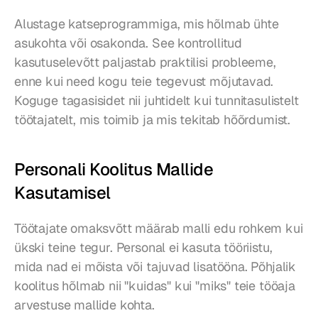
Alustage katseprogrammiga, mis hõlmab ühte 
asukohta või osakonda. See kontrollitud 
kasutuselevõtt paljastab praktilisi probleeme, 
enne kui need kogu teie tegevust mõjutavad. 
Koguge tagasisidet nii juhtidelt kui tunnitasulistelt 
töötajatelt, mis toimib ja mis tekitab hõõrdumist.
Personali Koolitus Mallide 
Kasutamisel
Töötajate omaksvõtt määrab malli edu rohkem kui 
ükski teine tegur. Personal ei kasuta tööriistu, 
mida nad ei mõista või tajuvad lisatööna. Põhjalik 
koolitus hõlmab nii "kuidas" kui "miks" teie tööaja 
arvestuse mallide kohta.