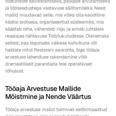
töötundide salvestamiseks, palkade arvutamiseks 
ja tööseadustega vastavuse säilitamiseks. Need 
mallid muudavad selle, mis võiks olla kaootiline 
käsitsi protsess, organiseeritud süsteemiks, mis 
säästab raha, vähendab vigu ja annab juhtidele 
reaalajas nähtavuse Tööjõukuludesse. Olenemata 
sellest, kas tegutsete väikese kohvikuna või 
haldate mitut Restorani asukohta, õige tööaja 
arvestuse lahenduse rakendamine võib 
dramaatiliselt parandada teie operatiivset 
tõhusust.
Tööaja Arvestuse Mallide 
Mõistmine ja Nende Väärtus
Tööaja arvestuse mallid toimivad eelformaaditud 