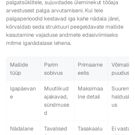
palgatsüklitele, sujuvdades üleminekut tööaja 
arvestusest palga arvutamiseni. Kui teie 
palgaperioodid kestavad iga kahe nädala järel, 
kõrvaldab seda struktuuri peegeldavate mallide 
kasutamine vajaduse andmete edasiviimiseks 
mitme iganädalase lehena.
Mallide 
Parim 
Primaarne 
Võimalik 
tüüp
sobivus
eelis
puudus
Igapäevan
Muutlikud 
Maksimaa
Suurem 
e
ajakavad, 
lne detail
haldusko
sündmuse
us
d
Nädalane
Tavalised 
Tasakaalu
Ei vasta 