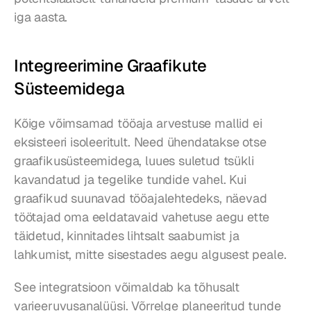
iga aasta.
Integreerimine Graafikute 
Süsteemidega
Kõige võimsamad tööaja arvestuse mallid ei 
eksisteeri isoleeritult. Need ühendatakse otse 
graafikusüsteemidega, luues suletud tsükli 
kavandatud ja tegelike tundide vahel. Kui 
graafikud suunavad tööajalehtedeks, näevad 
töötajad oma eeldatavaid vahetuse aegu ette 
täidetud, kinnitades lihtsalt saabumist ja 
lahkumist, mitte sisestades aegu algusest peale.
See integratsioon võimaldab ka tõhusalt 
varieeruvusanalüüsi. Võrrelge planeeritud tunde 