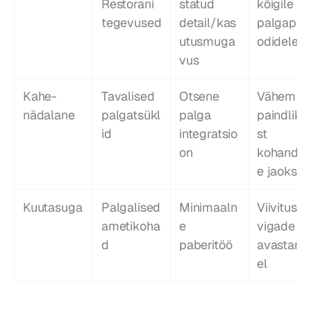
Restorani 
statud 
kõigile 
tegevused
detail/kas
palgaperi
utusmuga
odidele
vus
Kahe-
Tavalised 
Otsene 
Vähem 
nädalane
palgatsükl
palga 
paindlikk
id
integratsio
st 
on
kohandus
e jaoks
Kuutasuga
Palgalised 
Minimaaln
Viivitused
ametikoha
e 
vigade 
d
paberitöö
avastami
el