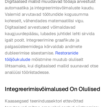
Digitaalsed mallid muudavad tööaja arvestust
automaatika ja integreerimisvõimaluste kaudu. 
Valemid arvutavad töötundide kogusumma 
koheselt, vähendades matemaatilisi vigu. 
Digitaalsed arvestused võimaldavad 
kaugjuurdepääsu, lubades juhtidel lehti sirvida 
igalt poolt. Integreerimine graafikute ja 
palgasüsteemidega kõrvaldab andmete 
dubleerimise sisestamise. 
Restoranide 
tööjõukulude
 mõistmine muutub oluliselt 
lihtsamaks, kui digitaalsed mallid suunavad otse 
analüüsi tööriistadesse.
Integreerimisvõimalused On Olulised
Kaasaegsed teenindussektori ettevõtted 