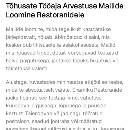
Tõhusate Tööaja Arvestuse Mallide 
Loomine Restoranidele
Mallide loomine, mida tegelikult kasutatakse 
järjepidevalt, nõuab läbimõeldud disaini, mis 
keskendub lihtsusele ja asjakohasusele. Mallid, 
mis nõuavad liigset detaili või segavad töötajaid 
halva paigutusega, jäetakse lõpuks hüljatuks või 
täidetakse valesti.
Alustage, tuvastades minimaalse elujõulise teabe, 
mida te absoluutselt vajate. Enamiku Restoranide 
jaoks hõlmab see töötaja nime, vahetuse 
kuupäeva, algusaega, lõppaega ja pauside 
kestust. Täiendavad väljad nagu töötatud 
positsioon, saadud jootraha või määratud 
sektsioon lisavad väärtust ainult siis, kui kavatsete 