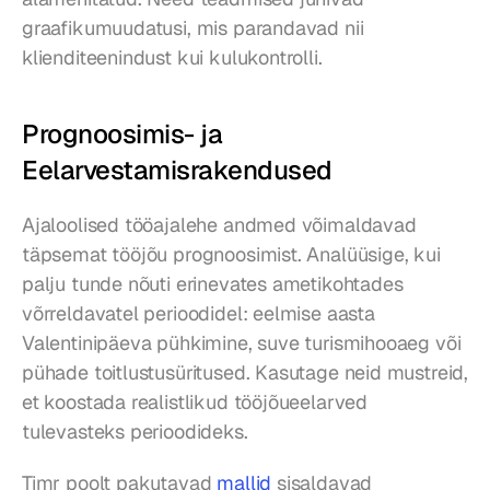
graafikumuudatusi, mis parandavad nii 
klienditeenindust kui kulukontrolli.
Prognoosimis- ja 
Eelarvestamisrakendused
Ajaloolised tööajalehe andmed võimaldavad 
täpsemat tööjõu prognoosimist. Analüüsige, kui 
palju tunde nõuti erinevates ametikohtades 
võrreldavatel perioodidel: eelmise aasta 
Valentinipäeva pühkimine, suve turismihooaeg või 
pühade toitlustusüritused. Kasutage neid mustreid, 
et koostada realistlikud tööjõueelarved 
tulevasteks perioodideks.
Timr poolt pakutavad 
mallid
 sisaldavad 