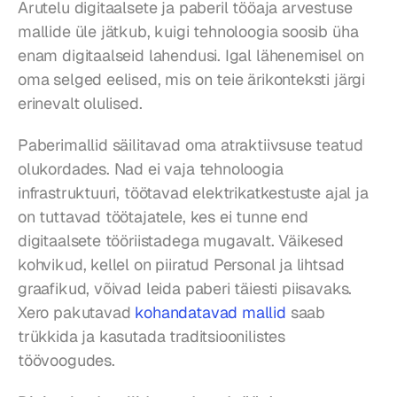
Arutelu digitaalsete ja paberil tööaja arvestuse 
mallide üle jätkub, kuigi tehnoloogia soosib üha 
enam digitaalseid lahendusi. Igal lähenemisel on 
oma selged eelised, mis on teie ärikonteksti järgi 
erinevalt olulised.
Paberimallid säilitavad oma atraktiivsuse teatud 
olukordades. Nad ei vaja tehnoloogia 
infrastruktuuri, töötavad elektrikatkestuste ajal ja 
on tuttavad töötajatele, kes ei tunne end 
digitaalsete tööriistadega mugavalt. Väikesed 
kohvikud, kellel on piiratud Personal ja lihtsad 
graafikud, võivad leida paberi täiesti piisavaks. 
Xero pakutavad 
kohandatavad mallid
 saab 
trükkida ja kasutada traditsioonilistes 
töövoogudes.