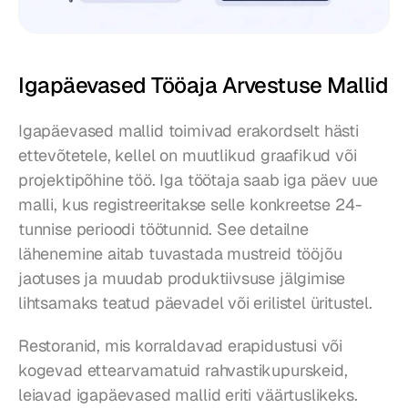
Igapäevased Tööaja Arvestuse Mallid
Igapäevased mallid toimivad erakordselt hästi 
ettevõtetele, kellel on muutlikud graafikud või 
projektipõhine töö. Iga töötaja saab iga päev uue 
malli, kus registreeritakse selle konkreetse 24-
tunnise perioodi töötunnid. See detailne 
lähenemine aitab tuvastada mustreid tööjõu 
jaotuses ja muudab produktiivsuse jälgimise 
lihtsamaks teatud päevadel või erilistel üritustel.
Restoranid, mis korraldavad erapidustusi või 
kogevad ettearvamatuid rahvastikupurskeid, 
leiavad igapäevased mallid eriti väärtuslikeks. 