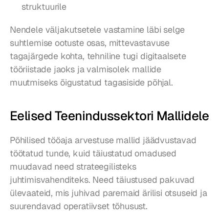
struktuurile
Nendele väljakutsetele vastamine läbi selge 
suhtlemise ootuste osas, mittevastavuse 
tagajärgede kohta, tehniline tugi digitaalsete 
tööriistade jaoks ja valmisolek mallide 
muutmiseks õigustatud tagasiside põhjal.
Eelised Teenindussektori Mallidele
Põhilised tööaja arvestuse mallid jäädvustavad 
töötatud tunde, kuid täiustatud omadused 
muudavad need strateegilisteks 
juhtimisvahenditeks. Need täiustused pakuvad 
ülevaateid, mis juhivad paremaid ärilisi otsuseid ja 
suurendavad operatiivset tõhusust.