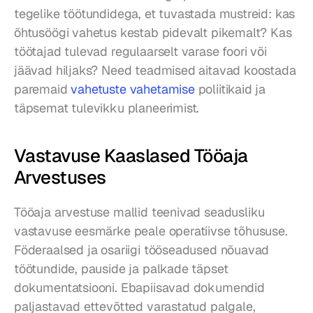
tegelike töötundidega, et tuvastada mustreid: kas 
õhtusöögi vahetus kestab pidevalt pikemalt? Kas 
töötajad tulevad regulaarselt varase foori või 
jäävad hiljaks? Need teadmised aitavad koostada 
paremaid 
vahetuste vahetamise
 poliitikaid ja 
täpsemat tulevikku planeerimist.
Vastavuse Kaaslased Tööaja 
Arvestuses
Tööaja arvestuse mallid teenivad seadusliku 
vastavuse eesmärke peale operatiivse tõhususe. 
Föderaalsed ja osariigi tööseadused nõuavad 
töötundide, pauside ja palkade täpset 
dokumentatsiooni. Ebapiisavad dokumendid 
paljastavad ettevõtted varastatud palgale, 