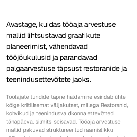
Restoranid
Kõrtsid
Avastage, kuidas tööaja arvestuse 
mallid lihtsustavad graafikute 
Pagariärid
planeerimist, vähendavad 
Toitlustus
tööjõukulusid ja parandavad 
Hinnad
palgaarvestuse täpsust restoranide ja 
teenindusettevõtete jaoks.
Töötajate tundide täpne haldamine esindab ühte 
kõige kriitilisemat väljakutset, millega Restoranid, 
kohvikud ja teenindusvaldkonna ettevõtted 
tänapäeval silmitsi seisavad. Tööaja arvestuse 
mallid pakuvad struktureeritud raamistikku 