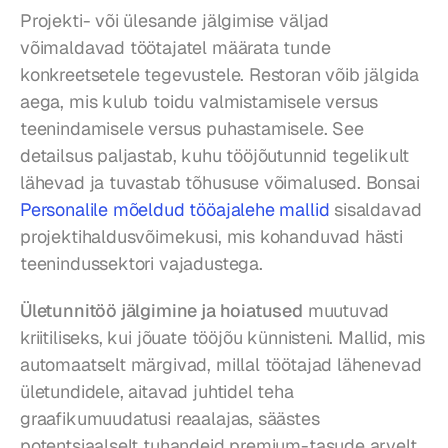
Projekti- või ülesande jälgimise väljad 
võimaldavad töötajatel määrata tunde 
konkreetsetele tegevustele. Restoran võib jälgida 
aega, mis kulub toidu valmistamisele versus 
teenindamisele versus puhastamisele. See 
detailsus paljastab, kuhu tööjõutunnid tegelikult 
lähevad ja tuvastab tõhususe võimalused. Bonsai 
Personalile mõeldud tööajalehe mallid
 sisaldavad 
projektihaldusvõimekusi, mis kohanduvad hästi 
teenindussektori vajadustega.
Ületunnitöö jälgimine ja hoiatused
 muutuvad 
kriitiliseks, kui jõuate tööjõu künnisteni. Mallid, mis 
automaatselt märgivad, millal töötajad lähenevad 
ületundidele, aitavad juhtidel teha 
graafikumuudatusi reaalajas, säästes 
potentsiaalselt tuhandeid premium-tasude arvelt 