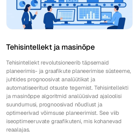
Tehisintellekt ja masinõpe
Tehisintellekt revolutsioneerib täpsemaid 
planeerimis- ja graafikute planeerimise süsteeme, 
juhtides prognoosivat analüütikat ja 
automatiseeritud otsuste tegemist. Tehisintellekti 
ja masinõppe algoritmid analüüsivad ajaloolisi 
suundumusi, prognoosivad nõudlust ja 
optimeerivad võimsuse planeerimist. See viib 
iseoptimeeruvate graafikuteni, mis kohanevad 
reaalajas.