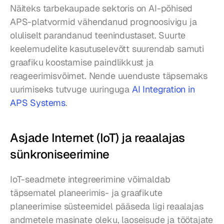
Näiteks tarbekaupade sektoris on AI-põhised 
APS-platvormid vähendanud prognoosivigu ja 
oluliselt parandanud teenindustaset. Suurte 
keelemudelite kasutuselevõtt suurendab samuti 
graafiku koostamise paindlikkust ja 
reageerimisvõimet. Nende uuenduste täpsemaks 
uurimiseks tutvuge uuringuga 
AI Integration in 
APS Systems
.
Asjade Internet (IoT) ja reaalajas 
sünkroniseerimine
IoT-seadmete integreerimine võimaldab 
täpsematel planeerimis- ja graafikute 
planeerimise süsteemidel pääseda ligi reaalajas 
andmetele masinate oleku, laoseisude ja töötajate 