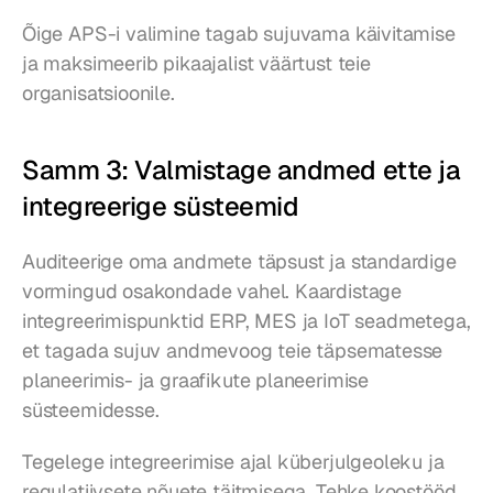
Õige APS-i valimine tagab sujuvama käivitamise 
ja maksimeerib pikaajalist väärtust teie 
organisatsioonile.
Samm 3: Valmistage andmed ette ja 
integreerige süsteemid
Auditeerige oma andmete täpsust ja standardige 
vormingud osakondade vahel. Kaardistage 
integreerimispunktid ERP, MES ja IoT seadmetega, 
et tagada sujuv andmevoog teie täpsematesse 
planeerimis- ja graafikute planeerimise 
süsteemidesse.
Tegelege integreerimise ajal küberjulgeoleku ja 
regulatiivsete nõuete täitmisega. Tehke koostööd 