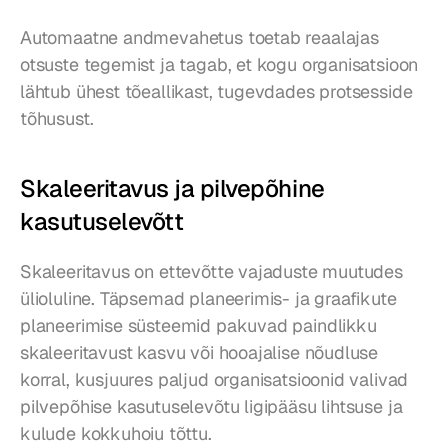
Automaatne andmevahetus toetab reaalajas 
otsuste tegemist ja tagab, et kogu organisatsioon 
lähtub ühest tõeallikast, tugevdades protsesside 
tõhusust.
Skaleeritavus ja pilvepõhine 
kasutuselevõtt
Skaleeritavus on ettevõtte vajaduste muutudes 
ülioluline. Täpsemad planeerimis- ja graafikute 
planeerimise süsteemid pakuvad paindlikku 
skaleeritavust kasvu või hooajalise nõudluse 
korral, kusjuures paljud organisatsioonid valivad 
pilvepõhise kasutuselevõtu ligipääsu lihtsuse ja 
kulude kokkuhoiu tõttu.