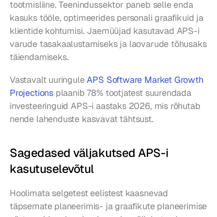
tootmisliine. Teenindussektor paneb selle enda 
kasuks tööle, optimeerides personali graafikuid ja 
klientide kohtumisi. Jaemüüjad kasutavad APS-i 
varude tasakaalustamiseks ja laovarude tõhusaks 
täiendamiseks.
Vastavalt uuringule 
APS Software Market Growth 
Projections
 plaanib 78% tootjatest suurendada 
investeeringuid APS-i aastaks 2026, mis rõhutab 
nende lahenduste kasvavat tähtsust.
Sagedased väljakutsed APS-i 
kasutuselevõtul
Hoolimata selgetest eelistest kaasnevad 
täpsemate planeerimis- ja graafikute planeerimise 