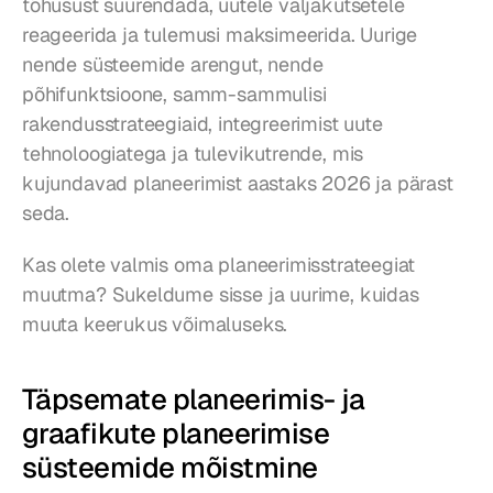
tõhusust suurendada, uutele väljakutsetele 
reageerida ja tulemusi maksimeerida. Uurige 
nende süsteemide arengut, nende 
põhifunktsioone, samm-sammulisi 
rakendusstrateegiaid, integreerimist uute 
tehnoloogiatega ja tulevikutrende, mis 
kujundavad planeerimist aastaks 2026 ja pärast 
seda.
Kas olete valmis oma planeerimisstrateegiat 
muutma? Sukeldume sisse ja uurime, kuidas 
muuta keerukus võimaluseks.
Täpsemate planeerimis- ja 
graafikute planeerimise 
süsteemide mõistmine