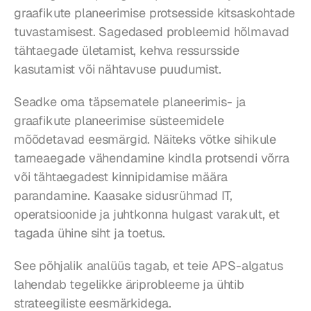
graafikute planeerimise protsesside kitsaskohtade 
tuvastamisest. Sagedased probleemid hõlmavad 
tähtaegade ületamist, kehva ressursside 
kasutamist või nähtavuse puudumist.
Seadke oma täpsematele planeerimis- ja 
graafikute planeerimise süsteemidele 
mõõdetavad eesmärgid. Näiteks võtke sihikule 
tarneaegade vähendamine kindla protsendi võrra 
või tähtaegadest kinnipidamise määra 
parandamine. Kaasake sidusrühmad IT, 
operatsioonide ja juhtkonna hulgast varakult, et 
tagada ühine siht ja toetus.
See põhjalik analüüs tagab, et teie APS-algatus 
lahendab tegelikke äriprobleeme ja ühtib 
strateegiliste eesmärkidega.