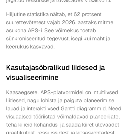
jagatud ressursse ja tuvastades kitsaskohti.
Hiljutine statistika näitab, et 62 protsenti 
suurettevõtetest vajab 2026. aastaks mitme 
asukoha APS-i. See võimekus toetab 
sünkroniseeritud tegevust, isegi kui maht ja 
keerukus kasvavad.
Kasutajasõbralikud liidesed ja 
visualiseerimine
Kaasaegsetel APS-platvormidel on intuitiivsed 
liidesed, nagu lohista ja paiguta planeerimise 
lauad ja interaktiivsed Gantti diagrammid. Need 
visuaalsed tööriistad võimaldavad planeerijatel 
teha kiireid kohandusi ja saada kiiret ülevaadet 
graafikutest, ressurssidest ja kitsaskohtadest.