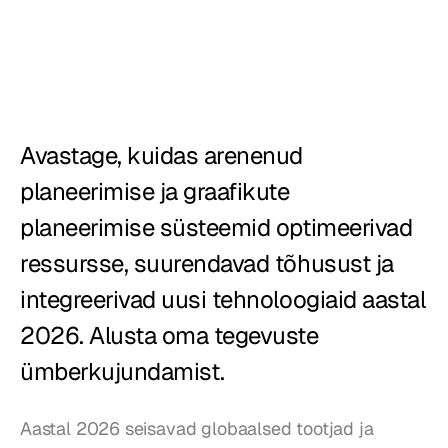
Restoranid
Kõrtsid
Pagariärid
Avastage, kuidas arenenud 
Toitlustus
planeerimise ja graafikute 
Hinnad
planeerimise süsteemid optimeerivad 
ressursse, suurendavad tõhusust ja 
integreerivad uusi tehnoloogiaid aastal 
2026. Alusta oma tegevuste 
ümberkujundamist.
Aastal 2026 seisavad globaalsed tootjad ja 