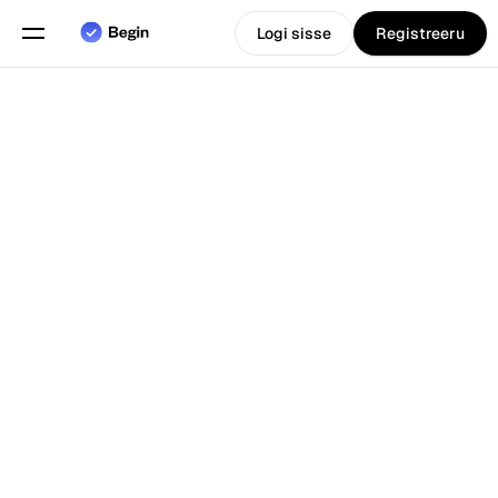
Logi sisse
Registreeru
Eesti
Vali keel
keel
Funktsioonid
Tagasi Blogi juurde
Graafikute planeerimine
Tööaja arvestus
Aruanded
Mobiilirakendus
Loodud