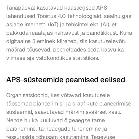
Tänapäeval kasutavad kaasaegsed APS-
lahendused Tööstus 4.0 tehnoloogiaid, sealhulgas 
asjade internetti (IoT) ja tehisintellekti (AI), et 
pakkuda reaalajas nähtavust ja paindlikkust. Kuna 
digitaalne üleminek kiireneb, siis kasutuselevõtu 
määrad tõusevad, peegeldades seda kasvu ka 
viimase aja valdkondlikus statistikas.
APS-süsteemide peamised eelised
Organisatsioonid, kes võtavad kasutusele 
täpsemad planeerimis- ja graafikute planeerimise 
süsteemid, saavutavad märkimisväärset kasu. 
Nende hulka kuuluvad õigeaegse tarne 
paranemine, tarneaegade lühenemine ja 
ressursside tõhusam kasutamine. Tegevuse 