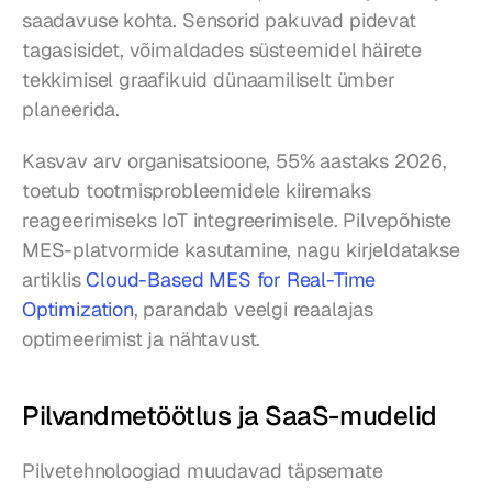
saadavuse kohta. Sensorid pakuvad pidevat 
tagasisidet, võimaldades süsteemidel häirete 
tekkimisel graafikuid dünaamiliselt ümber 
planeerida.
Kasvav arv organisatsioone, 55% aastaks 2026, 
toetub tootmisprobleemidele kiiremaks 
reageerimiseks IoT integreerimisele. Pilvepõhiste 
MES-platvormide kasutamine, nagu kirjeldatakse 
artiklis 
Cloud-Based MES for Real-Time 
Optimization
, parandab veelgi reaalajas 
optimeerimist ja nähtavust.
Pilvandmetöötlus ja SaaS-mudelid
Pilvetehnoloogiad muudavad täpsemate 