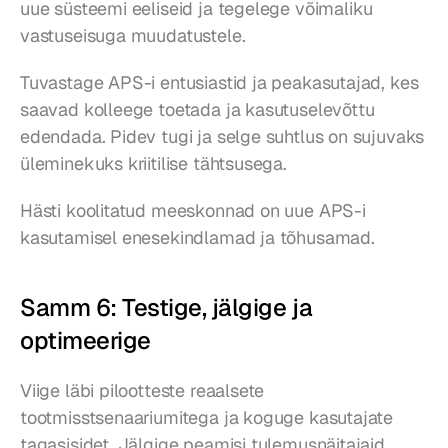
uue süsteemi eeliseid ja tegelege võimaliku 
vastuseisuga muudatustele.
Tuvastage APS-i entusiastid ja peakasutajad, kes 
saavad kolleege toetada ja kasutuselevõttu 
edendada. Pidev tugi ja selge suhtlus on sujuvaks 
üleminekuks kriitilise tähtsusega.
Hästi koolitatud meeskonnad on uue APS-i 
kasutamisel enesekindlamad ja tõhusamad.
Samm 6: Testige, jälgige ja 
optimeerige
Viige läbi pilootteste reaalsete 
tootmisstsenaariumitega ja koguge kasutajate 
tagasisidet. Jälgige peamisi tulemusnäitajaid 