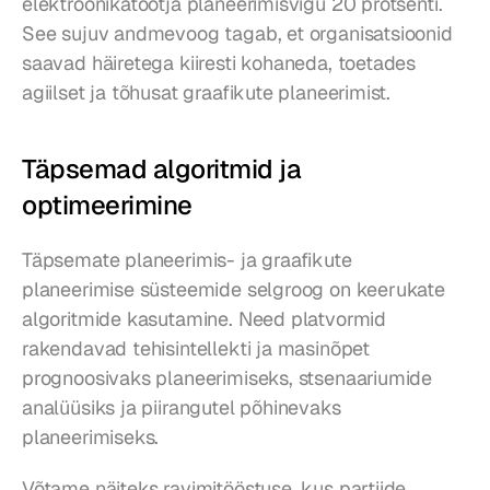
elektroonikatootja planeerimisvigu 20 protsenti. 
See sujuv andmevoog tagab, et organisatsioonid 
saavad häiretega kiiresti kohaneda, toetades 
agiilset ja tõhusat graafikute planeerimist.
Täpsemad algoritmid ja 
optimeerimine
Täpsemate planeerimis- ja graafikute 
planeerimise süsteemide selgroog on keerukate 
algoritmide kasutamine. Need platvormid 
rakendavad tehisintellekti ja masinõpet 
prognoosivaks planeerimiseks, stsenaariumide 
analüüsiks ja piirangutel põhinevaks 
planeerimiseks.
Võtame näiteks ravimitööstuse, kus partiide 