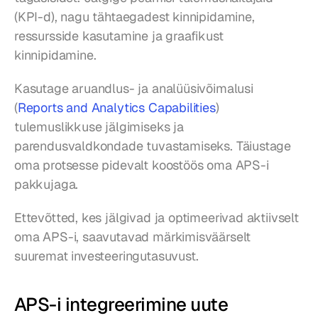
(KPI-d), nagu tähtaegadest kinnipidamine, 
ressursside kasutamine ja graafikust 
kinnipidamine.
Kasutage aruandlus- ja analüüsivõimalusi 
(
Reports and Analytics Capabilities
) 
tulemuslikkuse jälgimiseks ja 
parendusvaldkondade tuvastamiseks. Täiustage 
oma protsesse pidevalt koostöös oma APS-i 
pakkujaga.
Ettevõtted, kes jälgivad ja optimeerivad aktiivselt 
oma APS-i, saavutavad märkimisväärselt 
suuremat investeeringutasuvust.
APS-i integreerimine uute 