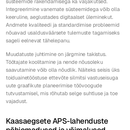
süsteemide rakendamisega ka väljakutsed. 
Integreerimine vanemate süsteemidega võib olla 
keeruline, aeglustades digitaalset üleminekut. 
Andmete kvaliteedi ja standardimise probleemid 
nõuavad usaldusväärsete tulemuste tagamiseks 
sageli eelnevat tähelepanu.
Muudatuste juhtimine on järgmine takistus. 
Töötajate koolitamine ja nende nõusoleku 
saavutamine võib olla nõudlik. Näiteks seisis üks 
toiduainetööstuse ettevõte silmitsi vastuseisuga 
uute graafikute planeerimise töövoogude 
tutvustamisel, mis rõhutab selge suhtluse ja toe 
vajadust.
Kaasaegsete APS-lahenduste 
põhiomadused ja võimalused