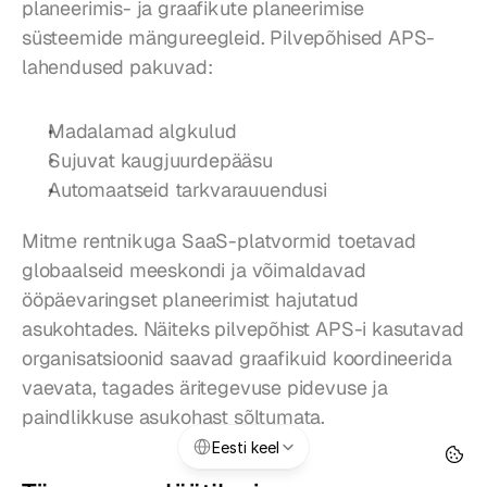
planeerimis- ja graafikute planeerimise 
süsteemide mängureegleid. Pilvepõhised APS-
lahendused pakuvad:
Madalamad algkulud
Sujuvat kaugjuurdepääsu
Automaatseid tarkvarauuendusi
Mitme rentnikuga SaaS-platvormid toetavad 
globaalseid meeskondi ja võimaldavad 
ööpäevaringset planeerimist hajutatud 
asukohtades. Näiteks pilvepõhist APS-i kasutavad 
organisatsioonid saavad graafikuid koordineerida 
vaevata, tagades äritegevuse pidevuse ja 
paindlikkuse asukohast sõltumata.
Select Language
Eesti keel