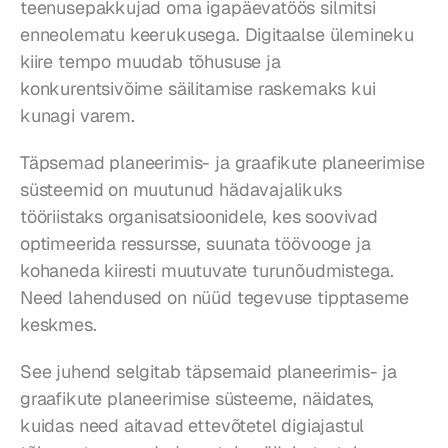
teenusepakkujad oma igapäevatöös silmitsi 
enneolematu keerukusega. Digitaalse ülemineku 
kiire tempo muudab tõhususe ja 
konkurentsivõime säilitamise raskemaks kui 
kunagi varem.
Täpsemad planeerimis- ja graafikute planeerimise 
süsteemid on muutunud hädavajalikuks 
tööriistaks organisatsioonidele, kes soovivad 
optimeerida ressursse, suunata töövooge ja 
kohaneda kiiresti muutuvate turunõudmistega. 
Need lahendused on nüüd tegevuse tipptaseme 
keskmes.
See juhend selgitab täpsemaid planeerimis- ja 
graafikute planeerimise süsteeme, näidates, 
kuidas need aitavad ettevõtetel digiajastul 