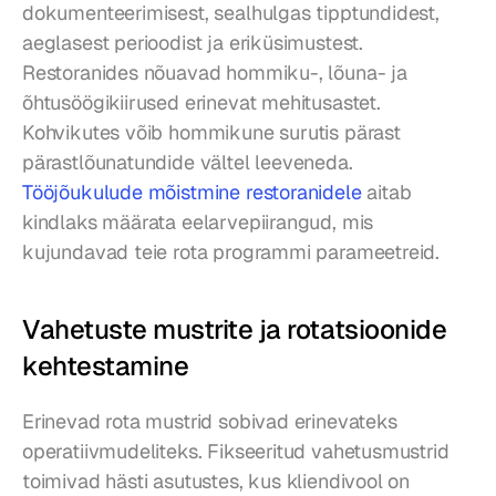
dokumenteerimisest, sealhulgas tipptundidest, 
aeglasest perioodist ja eriküsimustest. 
Restoranides nõuavad hommiku-, lõuna- ja 
õhtusöögikiirused erinevat mehitusastet. 
Kohvikutes võib hommikune surutis pärast 
pärastlõunatundide vältel leeveneda. 
Tööjõukulude mõistmine restoranidele
 aitab 
kindlaks määrata eelarvepiirangud, mis 
kujundavad teie rota programmi parameetreid.
Vahetuste mustrite ja rotatsioonide 
kehtestamine
Erinevad rota mustrid sobivad erinevateks 
operatiivmudeliteks. Fikseeritud vahetusmustrid 
toimivad hästi asutustes, kus kliendivool on 