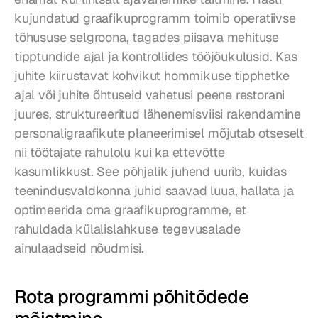
kujundatud graafikuprogramm toimib operatiivse 
tõhususe selgroona, tagades piisava mehituse 
tipptundide ajal ja kontrollides tööjõukulusid. Kas 
juhite kiirustavat kohvikut hommikuse tipphetke 
ajal või juhite õhtuseid vahetusi peene restorani 
juures, struktureeritud lähenemisviisi rakendamine 
personaligraafikute planeerimisel mõjutab otseselt 
nii töötajate rahulolu kui ka ettevõtte 
kasumlikkust. See põhjalik juhend uurib, kuidas 
teenindusvaldkonna juhid saavad luua, hallata ja 
optimeerida oma graafikuprogramme, et 
rahuldada külalislahkuse tegevusalade 
ainulaadseid nõudmisi.
Rota programmi põhitõdede 