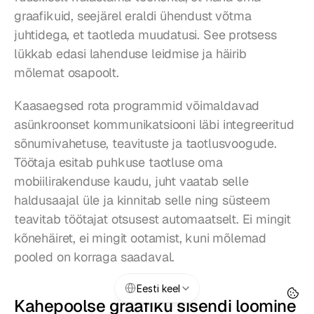
graafikuid, seejärel eraldi ühendust võtma 
juhtidega, et taotleda muudatusi. See protsess 
lükkab edasi lahenduse leidmise ja häirib 
mõlemat osapoolt.
Kaasaegsed rota programmid võimaldavad 
asünkroonset kommunikatsiooni läbi integreeritud 
sõnumivahetuse, teavituste ja taotlusvoogude. 
Töötaja esitab puhkuse taotluse oma 
mobiilirakenduse kaudu, juht vaatab selle 
haldusaajal üle ja kinnitab selle ning süsteem 
teavitab töötajat otsusest automaatselt. Ei mingit 
kõnehäiret, ei mingit ootamist, kuni mõlemad 
pooled on korraga saadaval.
Select Language
Eesti keel
Kahepoolse graafiku sisendi loomine