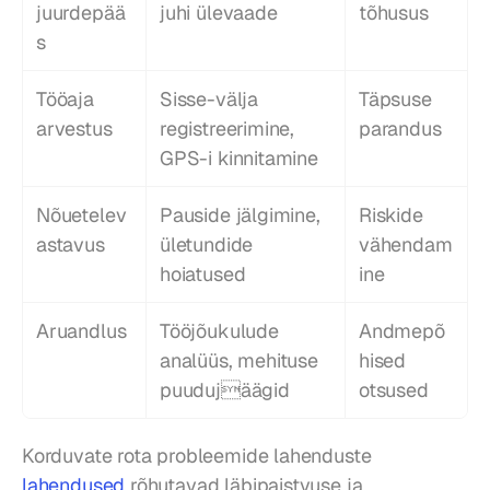
juurdepää
juhi ülevaade
tõhusus
s
Tööaja 
Sisse-välja 
Täpsuse 
arvestus
registreerimine, 
parandus
GPS-i kinnitamine
Nõuetelev
Pauside jälgimine, 
Riskide 
astavus
ületundide 
vähendam
hoiatused
ine
Aruandlus
Tööjõukulude 
Andmepõ
analüüs, mehituse 
hised 
puudujäägid
otsused
Korduvate rota probleemide lahenduste 
lahendused
 rõhutavad läbipaistvuse ja 