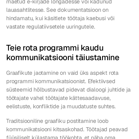
maetud e-kirjade lõngadesse või kadunud 
lauasahtlitesse. See dokumentatsioon on 
hindamatu, kui käsitlete töötaja kaebusi või 
vastate regulatiivsetele uuringutele.
Teie rota programmi kaudu 
kommunikatsiooni täiustamine
Graafikute jaotamine on vaid üks aspekt rota 
programmi kommunikatsioonist. Efektiivsed 
süsteemid hõlbustavad pidevat dialoogi juhtide ja 
töötajate vahel töötajate kättesaadavuse, 
eelistuste, konfliktide ja muudatuste suhtes.
Traditsiooniline graafiku postitamine loob 
kommunikatsiooni kitsaskohad. Töötajad peavad 
füüsiliselt külastama töökohta, et näha oma 