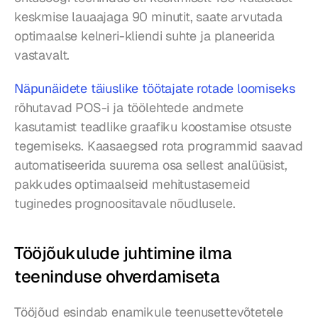
keskmise lauaajaga 90 minutit, saate arvutada 
optimaalse kelneri-kliendi suhte ja planeerida 
vastavalt.
Näpunäidete täiuslike töötajate rotade loomiseks
rõhutavad POS-i ja töölehtede andmete 
kasutamist teadlike graafiku koostamise otsuste 
tegemiseks. Kaasaegsed rota programmid saavad 
automatiseerida suurema osa sellest analüüsist, 
pakkudes optimaalseid mehitustasemeid 
tuginedes prognoositavale nõudlusele.
Tööjõukulude juhtimine ilma 
teeninduse ohverdamiseta
Tööjõud esindab enamikule teenusettevõtetele 