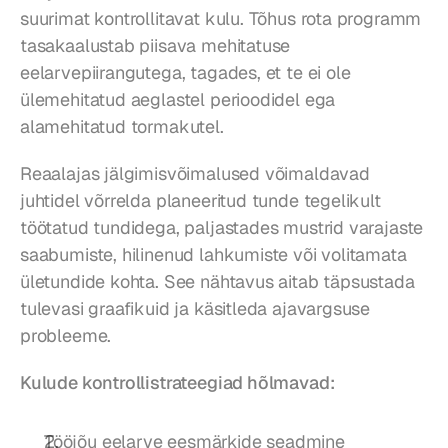
suurimat kontrollitavat kulu. Tõhus rota programm 
tasakaalustab piisava mehitatuse 
eelarvepiirangutega, tagades, et te ei ole 
ülemehitatud aeglastel perioodidel ega 
alamehitatud tormakutel.
Reaalajas jälgimisvõimalused võimaldavad 
juhtidel võrrelda planeeritud tunde tegelikult 
töötatud tundidega, paljastades mustrid varajaste 
saabumiste, hilinenud lahkumiste või volitamata 
ületundide kohta. See nähtavus aitab täpsustada 
tulevasi graafikuid ja käsitleda ajavargsuse 
probleeme.
Kulude kontrollistrateegiad hõlmavad:
Tööjõu eelarve eesmärkide seadmine 