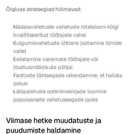
Õigluse strateegiad hõlmavad:
Nädalavahetuste vahetuste rotatsiooni kõigi 
kvalifitseeritud töötajate vahel
Sulgumisvahetuste ühtlane jaotamine tiimide 
vahel
Eelistamine vanemate töötajate või 
jõudlusmõõdikute põhjal
Taotluste tähtaegade rakendamine, et hallata 
ootusi
Läbipaistvate ootenimekirjade loomine 
populaarsete vahetusaegade jaoks
Viimase hetke muudatuste ja 
puudumiste haldamine