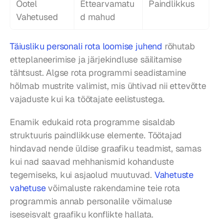
Ootel 
Ettearvamatu
Paindlikkus
Vahetused
d mahud
Täiusliku personali rota loomise juhend
 rõhutab 
etteplaneerimise ja järjekindluse säilitamise 
tähtsust. Algse rota programmi seadistamine 
hõlmab mustrite valimist, mis ühtivad nii ettevõtte 
vajaduste kui ka töötajate eelistustega.
Enamik edukaid rota programme sisaldab 
struktuuris paindlikkuse elemente. Töötajad 
hindavad nende üldise graafiku teadmist, samas 
kui nad saavad mehhanismid kohanduste 
tegemiseks, kui asjaolud muutuvad. 
Vahetuste 
vahetuse
 võimaluste rakendamine teie rota 
programmis annab personalile võimaluse 
iseseisvalt graafiku konflikte hallata.