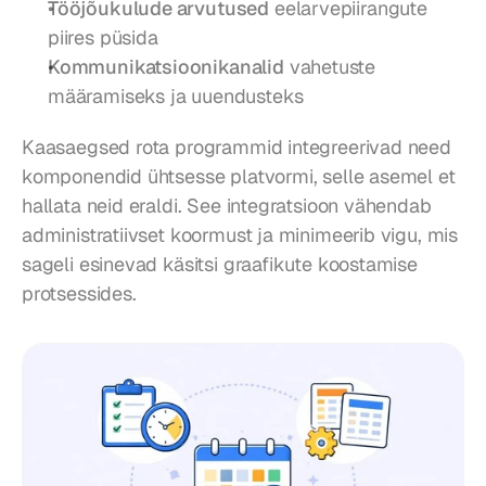
Tööjõukulude arvutused
 eelarvepiirangute 
piires püsida
Kommunikatsioonikanalid
 vahetuste 
määramiseks ja uuendusteks
Kaasaegsed rota programmid integreerivad need 
komponendid ühtsesse platvormi, selle asemel et 
hallata neid eraldi. See integratsioon vähendab 
administratiivset koormust ja minimeerib vigu, mis 
sageli esinevad käsitsi graafikute koostamise 
protsessides.