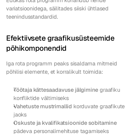
Edukas rota programm kohandub nende 
variatsioonidega, säilitades siiski ühtlased 
teenindusstandardid.
Efektiivsete graafikusüsteemide 
põhikomponendid
Iga rota programm peaks sisaldama mitmeid 
põhilisi elemente, et korralikult toimida:
Töötaja kättesaadavuse jälgimine
 graafiku 
konfliktide vältimiseks
Vahetuste mustrimallid
 korduvate graafikute 
jaoks
Oskuste ja kvalifikatsioonide sobitamine
pädeva personalimehituse tagamiseks