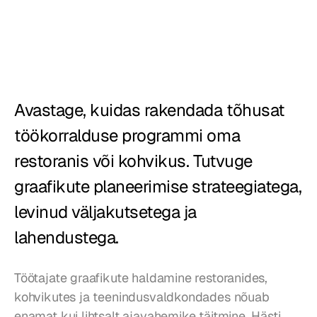
Restoranid
Kõrtsid
Pagariärid
Avastage, kuidas rakendada tõhusat 
Toitlustus
töökorralduse programmi oma 
Hinnad
restoranis või kohvikus. Tutvuge 
graafikute planeerimise strateegiatega, 
levinud väljakutsetega ja 
lahendustega.
Töötajate graafikute haldamine restoranides, 
kohvikutes ja teenindusvaldkondades nõuab 
enamat kui lihtsalt ajavahemike täitmine. Hästi 