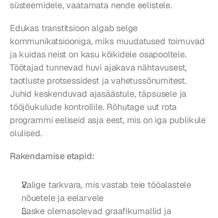
süsteemidele, vaatamata nende eelistele.
Edukas transtitsioon algab selge 
kommunikatsiooniga, miks muudatused toimuvad 
ja kuidas neist on kasu kõikidele osapooltele. 
Töötajad tunnevad huvi ajakava nähtavusest, 
taotluste protsessidest ja vahetussõnumitest. 
Juhid keskenduvad ajasäästule, täpsusele ja 
tööjõukulude kontrollile. Rõhutage uut rota 
programmi eeliseid asja eest, mis on iga publikule 
olulised.
Rakendamise etapid:
Valige tarkvara, mis vastab teie tööalastele 
nõuetele ja eelarvele
Laske olemasolevad graafikumallid ja 