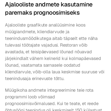
Ajalooliste andmete kasutamine 
paremaks prognoosimiseks
Ajalooliste graafikute analüüsimine koos 
müügiandmete, kliendiarvude ja 
teenindusmõõdikutega aitab täpselt ette näha 
tulevasi töötajate vajadusi. Restoran võib 
avastada, et teisipäevased lõunad nõuavad 
järjekindlalt vähem kelnerid kui kolmapäevased 
lõunad, vaatamata sarnasele oodatud 
kliendiarvule, võib-olla laua keskmise suuruse või 
teenindusaja erinevuste tõttu.
Müügikoha andmete integreerimine teie rota 
programmi loob võimsad 
prognoosimisvõimalused. Kui te teate, et reede 
õhtusöögi teenindus oli keskmiselt 150 külastust 