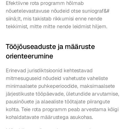
Efektiivne rota programm hõlmab 
nõuetelevastavuse nõudeid otse suniograf&# 
siinä;lt, mis takistab rikkumisi enne nende 
tekkimist, mitte mitte nende leidmist hiljem.
Tööjõuseaduste ja määruste 
orienteerumine
Erinevad jurisdiktsioonid kehtestavad 
mitmesuguseid nõudeid vahetuste vaheliste 
minimaalsete puhkeperioodide, maksimaalsete 
järjestikuste tööpäevade, ületundide arvutamise, 
pausinõuete ja alaealiste töötajate piirangute 
kohta. Teie rota programm peab arvestama kõigi 
kohaldatavate määrustega asukohas.