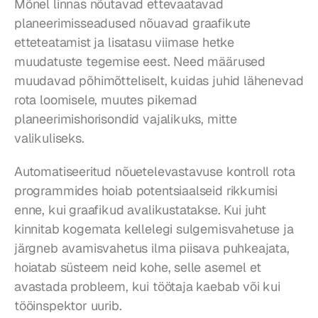
Mõnel linnas nõutavad ettevaatavad 
planeerimisseadused nõuavad graafikute 
etteteatamist ja lisatasu viimase hetke 
muudatuste tegemise eest. Need määrused 
muudavad põhimõtteliselt, kuidas juhid lähenevad 
rota loomisele, muutes pikemad 
planeerimishorisondid vajalikuks, mitte 
valikuliseks.
Automatiseeritud nõuetelevastavuse kontroll rota 
programmides hoiab potentsiaalseid rikkumisi 
enne, kui graafikud avalikustatakse. Kui juht 
kinnitab kogemata kellelegi sulgemisvahetuse ja 
järgneb avamisvahetus ilma piisava puhkeajata, 
hoiatab süsteem neid kohe, selle asemel et 
avastada probleem, kui töötaja kaebab või kui 
tööinspektor uurib.