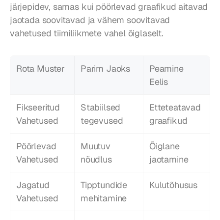
järjepidev, samas kui pöörlevad graafikud aitavad 
jaotada soovitavad ja vähem soovitavad 
vahetused tiimiliikmete vahel õiglaselt.
Rota Muster
Parim Jaoks
Peamine 
Eelis
Fikseeritud 
Stabiilsed 
Etteteatavad 
Vahetused
tegevused
graafikud
Pöörlevad 
Muutuv 
Õiglane 
Vahetused
nõudlus
jaotamine
Jagatud 
Tipptundide 
Kulutõhusus
Vahetused
mehitamine