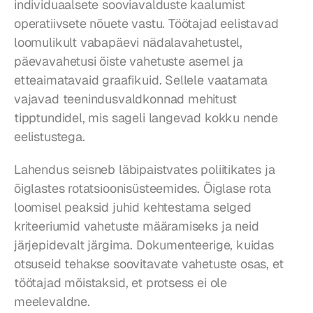
individuaalsete sooviavalduste kaalumist 
operatiivsete nõuete vastu. Töötajad eelistavad 
loomulikult vabapäevi nädalavahetustel, 
päevavahetusi öiste vahetuste asemel ja 
etteaimatavaid graafikuid. Sellele vaatamata 
vajavad teenindusvaldkonnad mehitust 
tipptundidel, mis sageli langevad kokku nende 
eelistustega.
Lahendus seisneb läbipaistvates poliitikates ja 
õiglastes rotatsioonisüsteemides. Õiglase rota 
loomisel peaksid juhid kehtestama selged 
kriteeriumid vahetuste määramiseks ja neid 
järjepidevalt järgima. Dokumenteerige, kuidas 
otsuseid tehakse soovitavate vahetuste osas, et 
töötajad mõistaksid, et protsess ei ole 
meelevaldne.