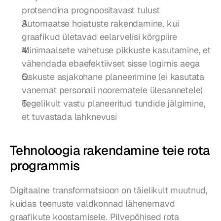
protsendina prognoositavast tulust
Automaatse hoiatuste rakendamine, kui 
graafikud ületavad eelarvelisi kõrgpiire
Minimaalsete vahetuse pikkuste kasutamine, et 
vähendada ebaefektiivset sisse logimis aega
Oskuste asjakohane planeerimine (ei kasutata 
vanemat personali noorematele ülesannetele)
Tegelikult vastu planeeritud tundide jälgimine, 
et tuvastada lahknevusi
Tehnoloogia rakendamine teie rota 
programmis
Digitaalne transformatsioon on täielikult muutnud, 
kuidas teenuste valdkonnad lähenemavd 
graafikute koostamisele. Pilvepõhised rota 