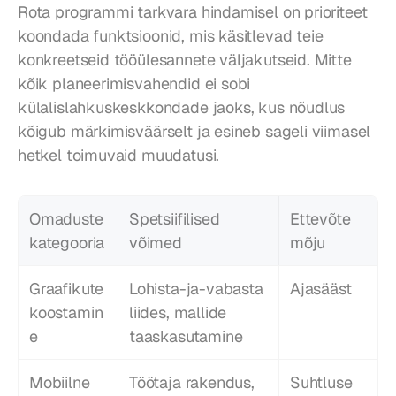
Rota programmi tarkvara hindamisel on prioriteet 
koondada funktsioonid, mis käsitlevad teie 
konkreetseid tööülesannete väljakutseid. Mitte 
kõik planeerimisvahendid ei sobi 
külalislahkuskeskkondade jaoks, kus nõudlus 
kõigub märkimisväärselt ja esineb sageli viimasel 
hetkel toimuvaid muudatusi.
Omaduste 
Spetsiifilised 
Ettevõte 
kategooria
võimed
mõju
Graafikute 
Lohista-ja-vabasta 
Ajasääst
koostamin
liides, mallide 
e
taaskasutamine
Mobiilne 
Töötaja rakendus, 
Suhtluse 