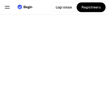
Logi sisse
Registreeru
Eesti
Vali keel
keel
Funktsioonid
Tagasi Blogi juurde
Graafikute planeerimine
Tööaja arvestus
Aruanded
Mobiilirakendus
Loodud