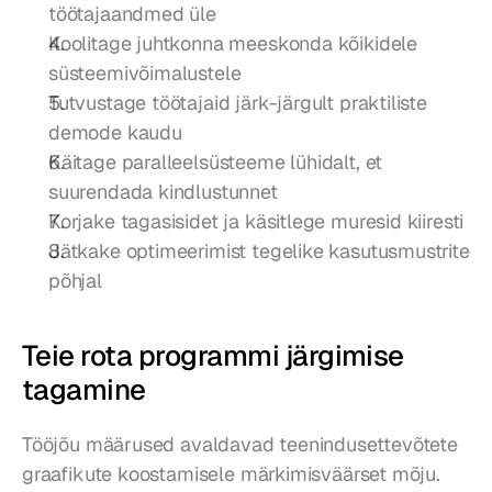
töötajaandmed üle
Koolitage juhtkonna meeskonda kõikidele 
süsteemivõimalustele
Tutvustage töötajaid järk-järgult praktiliste 
demode kaudu
Käitage paralleelsüsteeme lühidalt, et 
suurendada kindlustunnet
Korjake tagasisidet ja käsitlege muresid kiiresti
Jätkake optimeerimist tegelike kasutusmustrite 
põhjal
Teie rota programmi järgimise 
tagamine
Tööjõu määrused avaldavad teenindusettevõtete 
graafikute koostamisele märkimisväärset mõju. 