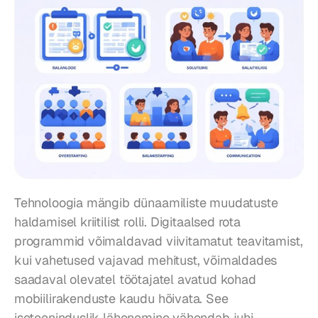
Tehnoloogia mängib dünaamiliste muudatuste 
haldamisel kriitilist rolli. Digitaalsed rota 
programmid võimaldavad viivitamatut teavitamist, 
kui vahetused vajavad mehitust, võimaldades 
saadaval olevatel töötajatel avatud kohad 
mobiilirakenduste kaudu hõivata. See 
iseteeninduslik lähenemine vähendab juhi 