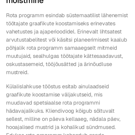
mõistmine
Rota programm esindab süstemaatilist lähenemist 
töötajate graafikute koostamiseks erinevates 
vahetustes ja ajaperioodidel. Erinevalt lihtsatest 
arvutustabelitest või käsitsi planeerimisest kaalub 
põhjalik rota programm samaaegselt mitmeid 
muutujaid, sealhulgas töötajate kättesaadavust, 
oskustasemeid, tööjõusätted ja ärinõudluse 
mustreid.
Külalislahkuse tööstus esitab ainulaadseid 
graafikute koostamise väljakutseid, mis 
muudavad spetsiaalse rota programmi 
hädavajalikuks. Kliendivoog kõigub sõltuvalt 
sellest, milline on päeva kellaaeg, nädala päev, 
hooajalised mustrid ja kohalikud sündmused. 