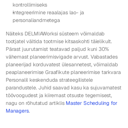
kontrollimiseks
Integreerimine reaalajas lao- ja 
personaliandmetega
Näiteks DELMIAWorksi süsteem võimaldab 
tootjatel vältida tootmise kitsaskohti täielikult. 
Pärast juurutamist teatavad paljud kuni 30% 
vähemast planeerimisvigade arvust. Vabastades 
planeerijad korduvatest ülesannetest, võimaldab 
peaplaneerimise Graafikute planeerimise tarkvara 
Personalil keskenduda strateegilistele 
parandustele. Juhid saavad kasu ka sujuvamatest 
töövoogudest ja kiiremast otsuste tegemisest, 
nagu on rõhutatud artiklis 
Master Scheduling for 
Managers
.