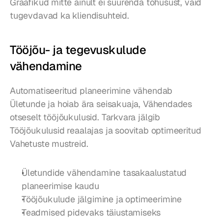
Graafikud mitte ainult ei suurenda tõhusust, vaid 
tugevdavad ka kliendisuhteid.
Tööjõu- ja tegevuskulude 
vähendamine
Automatiseeritud planeerimine vähendab 
Ületunde ja hoiab ära seisakuaja, Vähendades 
otseselt tööjõukulusid. Tarkvara jälgib 
Tööjõukulusid reaalajas ja soovitab optimeeritud 
Vahetuste mustreid.
Ületundide vähendamine tasakaalustatud 
planeerimise kaudu
Tööjõukulude jälgimine ja optimeerimine
Teadmised pidevaks täiustamiseks