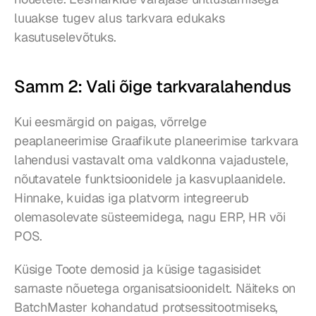
luuakse tugev alus tarkvara edukaks 
kasutuselevõtuks.
Samm 2: Vali õige tarkvaralahendus
Kui eesmärgid on paigas, võrrelge 
peaplaneerimise Graafikute planeerimise tarkvara 
lahendusi vastavalt oma valdkonna vajadustele, 
nõutavatele funktsioonidele ja kasvuplaanidele. 
Hinnake, kuidas iga platvorm integreerub 
olemasolevate süsteemidega, nagu ERP, HR või 
POS.
Küsige Toote demosid ja küsige tagasisidet 
sarnaste nõuetega organisatsioonidelt. Näiteks on 
BatchMaster kohandatud protsessitootmiseks, 