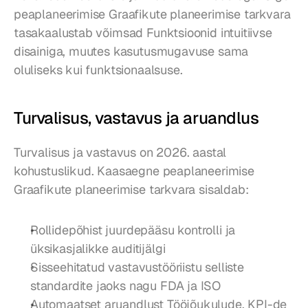
peaplaneerimise Graafikute planeerimise tarkvara 
tasakaalustab võimsad Funktsioonid intuitiivse 
disainiga, muutes kasutusmugavuse sama 
oluliseks kui funktsionaalsuse.
Turvalisus, vastavus ja aruandlus
Turvalisus ja vastavus on 2026. aastal 
kohustuslikud. Kaasaegne peaplaneerimise 
Graafikute planeerimise tarkvara sisaldab:
Rollidepõhist juurdepääsu kontrolli ja 
üksikasjalikke auditijälgi
Sisseehitatud vastavustööriistu selliste 
standardite jaoks nagu FDA ja ISO
Automaatset aruandlust Tööjõukulude, KPI-de 