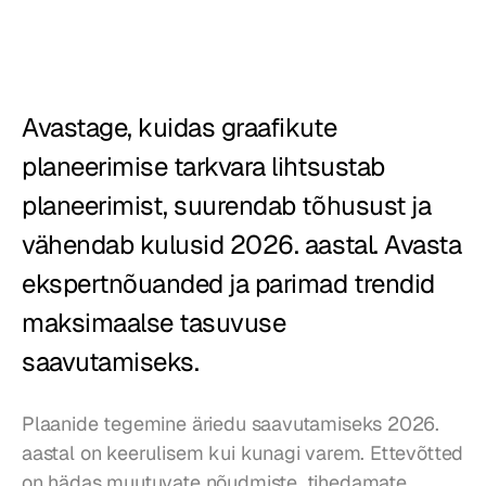
Restoranid
Kõrtsid
Avastage, kuidas graafikute 
Pagariärid
planeerimise tarkvara lihtsustab 
Toitlustus
planeerimist, suurendab tõhusust ja 
Hinnad
vähendab kulusid 2026. aastal. Avasta 
ekspertnõuanded ja parimad trendid 
maksimaalse tasuvuse 
saavutamiseks.
Plaanide tegemine äriedu saavutamiseks 2026. 
aastal on keerulisem kui kunagi varem. Ettevõtted 
on hädas muutuvate nõudmiste, tihedamate 