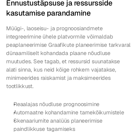
Ennustustäpsuse ja ressursside 
kasutamise parandamine
Müügi-, laoseisu- ja prognoosiandmete 
integreerimine ühele platvormile võimaldab 
peaplaneerimise Graafikute planeerimise tarkvaral 
dünaamiliselt kohandada plaane nõudluse 
muutudes. See tagab, et ressursid suunatakse 
alati sinna, kus neid kõige rohkem vajatakse, 
minimeerides raiskamist ja maksimeerides 
tootlikkust.
Reaalajas nõudluse prognoosimine
Automaatne kohandamine tarnekõikumistele
Skenaariumite analüüs planeerimise 
paindlikkuse tagamiseks