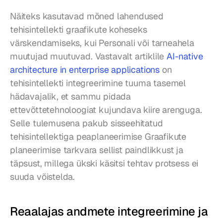
Näiteks kasutavad mõned lahendused 
tehisintellekti graafikute koheseks 
värskendamiseks, kui Personali või tarneahela 
muutujad muutuvad. Vastavalt artiklile 
AI-native 
architecture in enterprise applications
 on 
tehisintellekti integreerimine tuuma tasemel 
hädavajalik, et sammu pidada 
ettevõttetehnoloogiat kujundava kiire arenguga. 
Selle tulemusena pakub sisseehitatud 
tehisintellektiga peaplaneerimise Graafikute 
planeerimise tarkvara sellist paindlikkust ja 
täpsust, millega ükski käsitsi tehtav protsess ei 
suuda võistelda.
Reaalajas andmete integreerimine ja 