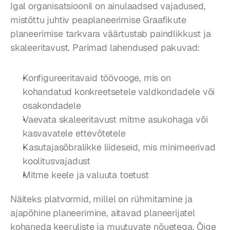
Igal organisatsioonil on ainulaadsed vajadused, 
mistõttu juhtiv peaplaneerimise Graafikute 
planeerimise tarkvara väärtustab paindlikkust ja 
skaleeritavust. Parimad lahendused pakuvad:
Konfigureeritavaid töövooge, mis on 
kohandatud konkreetsetele valdkondadele või 
osakondadele
Vaevata skaleeritavust mitme asukohaga või 
kasvavatele ettevõtetele
Kasutajasõbralikke liideseid, mis minimeerivad 
koolitusvajadust
Mitme keele ja valuuta toetust
Näiteks platvormid, millel on rühmitamine ja 
ajapõhine planeerimine, aitavad planeerijatel 
kohaneda keeruliste ja muutuvate nõuetega. Õige 