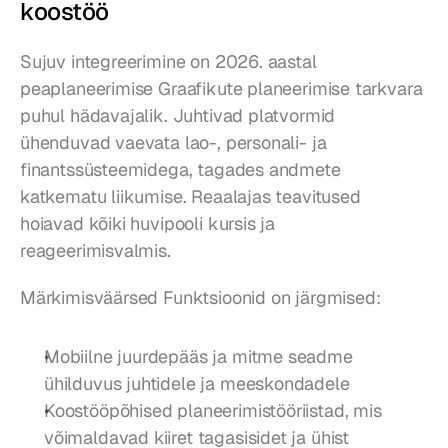
koostöö
Sujuv integreerimine on 2026. aastal 
peaplaneerimise Graafikute planeerimise tarkvara 
puhul hädavajalik. Juhtivad platvormid 
ühenduvad vaevata lao-, personali- ja 
finantssüsteemidega, tagades andmete 
katkematu liikumise. Reaalajas teavitused 
hoiavad kõiki huvipooli kursis ja 
reageerimisvalmis.
Märkimisväärsed Funktsioonid on järgmised:
Mobiilne juurdepääs ja mitme seadme 
ühilduvus juhtidele ja meeskondadele
Koostööpõhised planeerimistööriistad, mis 
võimaldavad kiiret tagasisidet ja ühist 