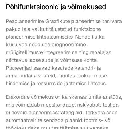
Põhifunktsioonid ja võimekused
Peaplaneerimise Graafikute planeerimise tarkvara 
pakub laia valikut täiustatud funktsioone 
planeerimise lihtsustamiseks. Nende hulka 
kuuluvad nõudluse prognoosimine, 
müügitellimuste integreerimine ning reaalajas 
nähtavus laoseisude ja võimsuse kohta. 
Planeerijad saavad kasutada kalendri- ja 
armatuurlaua vaateid, muutes töökoormuse 
hindamise ja ressursside jaotamise lihtsaks.
Erakordne võimekus on ka skenaariumite analüüs, 
mis võimaldab meeskondadel riskivabalt testida 
erinevaid planeerimisstrateegiaid. Tarkvara saab 
automaatselt teisendada plaanid tootmis- või 
töökäskudeks, muutes täitmise sujuvamaks. 