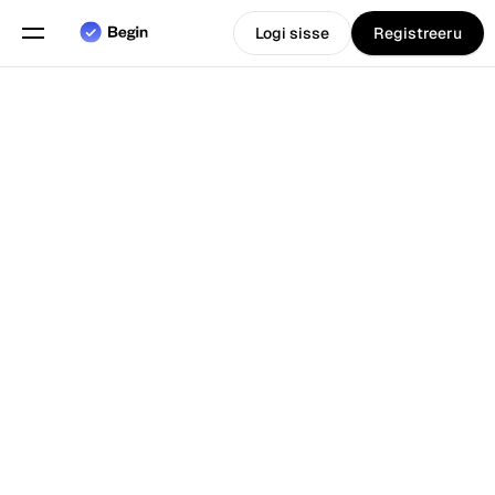
Logi sisse
Registreeru
Eesti
Vali keel
keel
Funktsioonid
Tagasi Blogi juurde
Graafikute planeerimine
Tööaja arvestus
Aruanded
Mobiilirakendus
Loodud