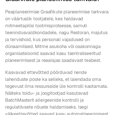
Peaplaneerimise Graafikute planeerimise tarkvara 
on väärtuslik tootjatele, kes haldavad 
mitmeetapilisi tootmisprotsesse, samuti 
teenindusvaldkondadele, nagu Restoran, majutus 
ja tervishoid, kus personali vajadused on 
dünaamilised. Mitme asukoha või osakonnaga 
organisatsioonid saavad kasu tsentraliseeritud 
planeerimisest ja reaalajas saadavast teabest.
Kasvavad ettevõtted pöörduvad nende 
lahenduste poole ka selleks, et laiendada oma 
tegevust ilma ressursside üle kontrolli kaotamata. 
Näiteks toidu- ja joogitootjad kasutavad 
BatchMasterit allergeenide kontrolli ja 
regulatiivsete nõuete haldamiseks. Isegi 
väikeettevõtted saavad kasu automatiseerimisest 