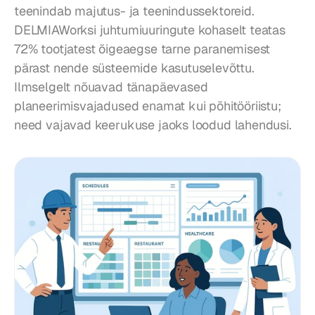
teenindab majutus- ja teenindussektoreid. 
DELMIAWorksi juhtumiuuringute kohaselt teatas 
72% tootjatest õigeaegse tarne paranemisest 
pärast nende süsteemide kasutuselevõttu. 
Ilmselgelt nõuavad tänapäevased 
planeerimisvajadused enamat kui põhitööriistu; 
need vajavad keerukuse jaoks loodud lahendusi.