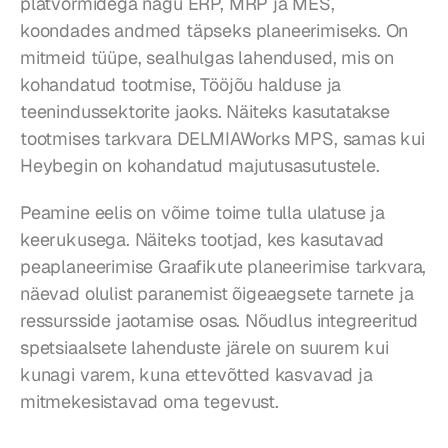
platvormidega nagu ERP, MRP ja MES, 
koondades andmed täpseks planeerimiseks. On 
mitmeid tüüpe, sealhulgas lahendused, mis on 
kohandatud tootmise, Tööjõu halduse ja 
teenindussektorite jaoks. Näiteks kasutatakse 
tootmises tarkvara DELMIAWorks MPS, samas kui 
Heybegin on kohandatud majutusasutustele.
Peamine eelis on võime toime tulla ulatuse ja 
keerukusega. Näiteks tootjad, kes kasutavad 
peaplaneerimise Graafikute planeerimise tarkvara, 
näevad olulist paranemist õigeaegsete tarnete ja 
ressursside jaotamise osas. Nõudlus integreeritud 
spetsiaalsete lahenduste järele on suurem kui 
kunagi varem, kuna ettevõtted kasvavad ja 
mitmekesistavad oma tegevust.