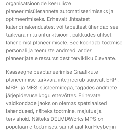
organisatsioonide keeruliste 
planeerimisülesannete automatiseerimiseks ja 
optimeerimiseks. Erinevalt lihtsatest 
kalendrirakendustest või tabelitest ühendab see 
tarkvara mitu ärifunktsiooni, pakkudes ühtset 
lähenemist planeerimisele. See koondab tootmise, 
personali ja teenuste andmed, andes 
planeerijatele ressurssidest tervikliku ülevaate.
Kaasaegne peaplaneerimise Graafikute 
planeerimise tarkvara integreerub sujuvalt ERP-, 
MRP- ja MES-süsteemidega, tagades andmete 
järjepidevuse kogu ettevõttes. Erinevate 
valdkondade jaoks on olemas spetsiaalsed 
lahendused, näiteks tootmine, majutus ja 
tervishoid. Näiteks DELMIAWorks MPS on 
populaarne tootmises, samal ajal kui Heybegin 