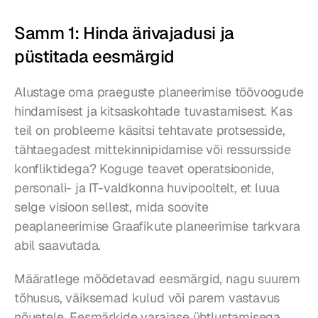
Samm 1: Hinda ärivajadusi ja 
püstitada eesmärgid
Alustage oma praeguste planeerimise töövoogude 
hindamisest ja kitsaskohtade tuvastamisest. Kas 
teil on probleeme käsitsi tehtavate protsesside, 
tähtaegadest mittekinnipidamise või ressursside 
konfliktidega? Koguge teavet operatsioonide, 
personali- ja IT-valdkonna huvipooltelt, et luua 
selge visioon sellest, mida soovite 
peaplaneerimise Graafikute planeerimise tarkvara 
abil saavutada.
Määratlege mõõdetavad eesmärgid, nagu suurem 
tõhusus, väiksemad kulud või parem vastavus 
nõuetele. Eesmärkide varajase ühtlustamisega 