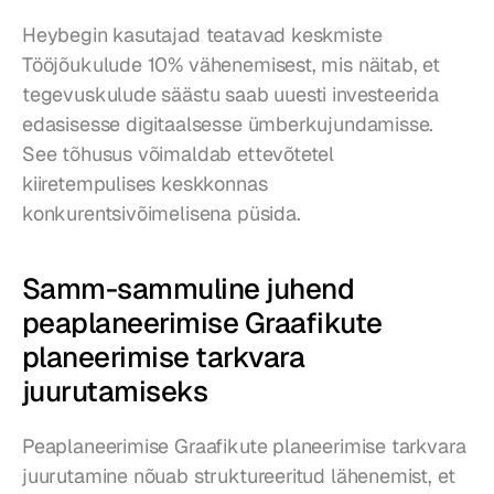
Heybegin kasutajad teatavad keskmiste 
Tööjõukulude 10% vähenemisest, mis näitab, et 
tegevuskulude säästu saab uuesti investeerida 
edasisesse digitaalsesse ümberkujundamisse. 
See tõhusus võimaldab ettevõtetel 
kiiretempulises keskkonnas 
konkurentsivõimelisena püsida.
Samm-sammuline juhend 
peaplaneerimise Graafikute 
planeerimise tarkvara 
juurutamiseks
Peaplaneerimise Graafikute planeerimise tarkvara 
juurutamine nõuab struktureeritud lähenemist, et 