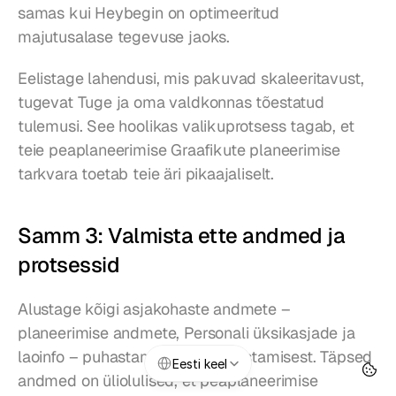
samas kui Heybegin on optimeeritud 
majutusalase tegevuse jaoks.
Eelistage lahendusi, mis pakuvad skaleeritavust, 
tugevat Tuge ja oma valdkonnas tõestatud 
tulemusi. See hoolikas valikuprotsess tagab, et 
teie peaplaneerimise Graafikute planeerimise 
tarkvara toetab teie äri pikaajaliselt.
Samm 3: Valmista ette andmed ja 
protsessid
Alustage kõigi asjakohaste andmete – 
planeerimise andmete, Personali üksikasjade ja 
Select Language
laoinfo – puhastamisest ja korrastamisest. Täpsed 
Eesti keel
andmed on üliolulised, et peaplaneerimise 