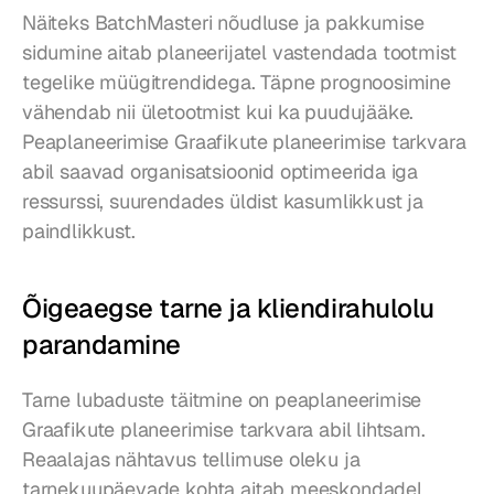
Näiteks BatchMasteri nõudluse ja pakkumise 
sidumine aitab planeerijatel vastendada tootmist 
tegelike müügitrendidega. Täpne prognoosimine 
vähendab nii ületootmist kui ka puudujääke. 
Peaplaneerimise Graafikute planeerimise tarkvara 
abil saavad organisatsioonid optimeerida iga 
ressurssi, suurendades üldist kasumlikkust ja 
paindlikkust.
Õigeaegse tarne ja kliendirahulolu 
parandamine
Tarne lubaduste täitmine on peaplaneerimise 
Graafikute planeerimise tarkvara abil lihtsam. 
Reaalajas nähtavus tellimuse oleku ja 
tarnekuupäevade kohta aitab meeskondadel 