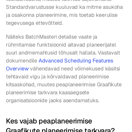
Standardvarustusse kuuluvad ka mitme asukoha 
ja osakonna planeerimine, mis toetab keerulise 
tegevusega ettevõtteid.
Näiteks BatchMasteri detailse vaate ja 
rühmitamise funktsioonid aitavad planeerijatel 
suuri andmemahtusid tõhusalt hallata. Vastavalt 
dokumendile 
Advanced Scheduling Features 
Overview
 vähendavad need võimekused käsitsi 
tehtavaid vigu ja kõrvaldavad planeerimise 
kitsaskohad, muutes peaplaneerimise Graafikute 
planeerimise tarkvara kaasaegsete 
organisatsioonide jaoks asendamatuks.
Kes vajab peaplaneerimise 
Graafikute planeerimise tarkvara?