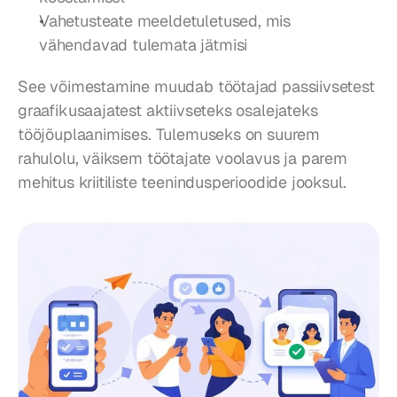
Vahetusteate meeldetuletused, mis 
vähendavad tulemata jätmisi
See võimestamine muudab töötajad passiivsetest 
graafikusaajatest aktiivseteks osalejateks 
tööjõuplaanimises. Tulemuseks on suurem 
rahulolu, väiksem töötajate voolavus ja parem 
mehitus kriitiliste teenindusperioodide jooksul.