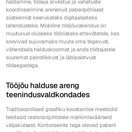
haldamine, tööaja arvestus ja vahetuste 
koordineerimine arenenud paberipõhisest 
süsteemist keerukateks digitaalseteks 
lahendusteks. Mobiilne tööjõurakendus on 
muutunud oluliseks tööriistaks ettevõtetele, kes 
soovivad sujuvamaks muuta oma tegevust, 
vähendada halduskoormat ja anda töötajatele 
suuremat paindlikkust ja läbipaistvust 
tööaegadega.
Tööjõu halduse areng 
teenindusvaldkondades
Traditsioonilised graafiku koostamise meetodid 
tekitasid restoranijuhtidele märkimisväärseid 
väljakutseid. Kontoriseinte taga olevad paberil 