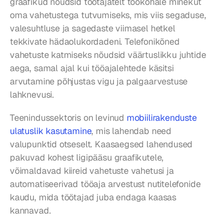
graafikud nõudsid töötajatelt töökohale minekut 
oma vahetustega tutvumiseks, mis viis segaduse, 
valesuhtluse ja sagedaste viimasel hetkel 
tekkivate hädaolukordadeni. Telefonikõned 
vahetuste katmiseks nõudsid väärtuslikku juhtide 
aega, samal ajal kui tööajalehtede käsitsi 
arvutamine põhjustas vigu ja palgaarvestuse 
lahknevusi.
Teenindussektoris on levinud 
mobiilirakenduste 
ulatuslik kasutamine
, mis lahendab need 
valupunktid otseselt. Kaasaegsed lahendused 
pakuvad kohest ligipääsu graafikutele, 
võimaldavad kiireid vahetuste vahetusi ja 
automatiseerivad tööaja arvestust nutitelefonide 
kaudu, mida töötajad juba endaga kaasas 
kannavad.