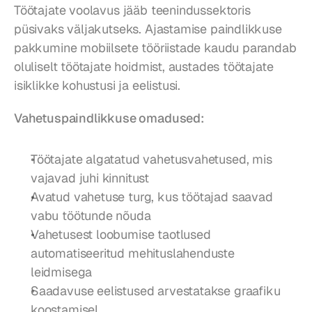
Töötajate voolavus jääb teenindussektoris 
püsivaks väljakutseks. Ajastamise paindlikkuse 
pakkumine mobiilsete tööriistade kaudu parandab 
oluliselt töötajate hoidmist, austades töötajate 
isiklikke kohustusi ja eelistusi.
Vahetuspaindlikkuse omadused:
Töötajate algatatud vahetusvahetused, mis 
vajavad juhi kinnitust
Avatud vahetuse turg, kus töötajad saavad 
vabu töötunde nõuda
Vahetusest loobumise taotlused 
automatiseeritud mehituslahenduste 
leidmisega
Saadavuse eelistused arvestatakse graafiku 
koostamisel