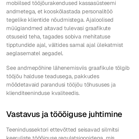
mobiilsed tööjõurakendused kassasüsteemi 
andmetega, et kooskõlastada personalitöö 
tegelike klientide nõudmistega. Ajaloolised 
müügiandmed aitavad tulevasi graafikute 
otsuseid teha, tagades sobiva mehitatuse 
tipptundide ajal, vältides samal ajal ülekatmist 
aeglasematel aegadel.
See andmepõhine lähenemisviis graafikule tõlgib 
tööjõu halduse teadusega, pakkudes 
mõõdetavaid parandusi tööjõu tõhususes ja 
klienditeeninduse kvaliteedis.
Vastavus ja tööõiguse juhtimine
Teenindussektori ettevõtted seisavad silmitsi 
keeruliste tööõiguse regulatsioonidega, mis 