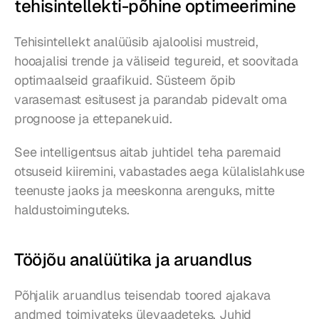
tehisintellekti-põhine optimeerimine
Tehisintellekt analüüsib ajaloolisi mustreid, 
hooajalisi trende ja väliseid tegureid, et soovitada 
optimaalseid graafikuid. Süsteem õpib 
varasemast esitusest ja parandab pidevalt oma 
prognoose ja ettepanekuid.
See intelligentsus aitab juhtidel teha paremaid 
otsuseid kiiremini, vabastades aega külalislahkuse 
teenuste jaoks ja meeskonna arenguks, mitte 
haldustoiminguteks.
Tööjõu analüütika ja aruandlus
Põhjalik aruandlus teisendab toored ajakava 
andmed toimivateks ülevaadeteks. Juhid 