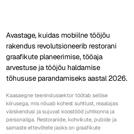
Restoranid
Kõrtsid
Avastage, kuidas mobiilne tööjõu 
Pagariärid
rakendus revolutsioneerib restorani 
Toitlustus
graafikute planeerimise, tööaja 
Hinnad
arvestuse ja tööjõu haldamise 
tõhususe parandamiseks aastal 2026.
Kaasaegne teenindussektor töötab sellise 
kiirusega, mis nõuab kohest suhtlust, reaalajas 
värskendusi ja sujuvat koostööd juhtkonna ja 
personaliga. Restoranide, kohvikute, pubide ja 
sarnaste ettevõtete jaoks on graafikute 