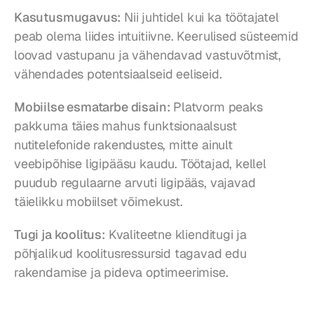
Kasutusmugavus:
 Nii juhtidel kui ka töötajatel 
peab olema liides intuitiivne. Keerulised süsteemid 
loovad vastupanu ja vähendavad vastuvõtmist, 
vähendades potentsiaalseid eeliseid.
Mobiilse esmatarbe disain:
 Platvorm peaks 
pakkuma täies mahus funktsionaalsust 
nutitelefonide rakendustes, mitte ainult 
veebipõhise ligipääsu kaudu. Töötajad, kellel 
puudub regulaarne arvuti ligipääs, vajavad 
täielikku mobiilset võimekust.
Tugi ja koolitus:
 Kvaliteetne klienditugi ja 
põhjalikud koolitusressursid tagavad edu 
rakendamise ja pideva optimeerimise.