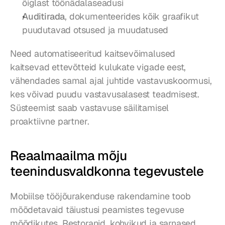
õiglast töönädalaseadusi
Auditirada
, dokumenteerides kõik graafikut 
puudutavad otsused ja muudatused
Need automatiseeritud kaitsevõimalused 
kaitsevad ettevõtteid kulukate vigade eest, 
vähendades samal ajal juhtide vastavuskoormusi, 
kes võivad puudu vastavusalasest teadmisest. 
Süsteemist saab vastavuse säilitamisel 
proaktiivne partner.
Reaalmaailma mõju 
teenindusvaldkonna tegevustele
Mobiilse tööjõurakenduse rakendamine toob 
mõõdetavaid täiustusi peamistes tegevuse 
mõõdikutes. Restoranid, kohvikud ja sarnased 