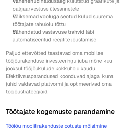
Vähenenud haldusaeg
 kulutatud graafikute ja 
palgaarvestuse ülesannetele
Väiksemad vooluga seotud kulud
 suurema 
töötajate rahulolu tõttu
Vähendatud vastavuse trahvid
 läbi 
automatiseeritud reeglite jõustamise
Paljud ettevõtted taastavad oma mobiilse 
tööjõurakenduse investeeringu juba mõne kuu 
jooksul tööjõukulude kokkuhoiu kaudu. 
Efektiivsusparandused koonduvad ajaga, kuna 
juhid valdavad platvormi ja optimeerivad oma 
tööjõustrateegiaid.
Töötajate kogemuste parandamine
Tööjõu mobiilirakenduste ootuste mõistmine