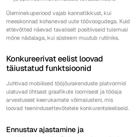
Üleminekuperiood vajab kannatlikkust, kui 
meeskonnad kohanevad uute töövoogudega. Kuid 
ettevõtted näevad tavaliselt positiivseid tulemusi 
mõne nädalaga, kui süsteem muutub rutiiniks.
Konkureerivat eelist loovad 
täiustatud funktsioonid
Juhtivad mobiilsed tööjõurakenduste platvormid 
ulatuvad lihtsast graafikute loomisest ja tööaja 
arvestusest keerukamate võimalusteni, mis 
loovad teenindusettevõtetele konkurentsieeliseid.
Ennustav ajastamine ja 