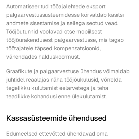
Automatiseeritud tööajalehtede eksport 
palgaarvestussüsteemidesse kõrvaldab käsitsi 
andmete sisestamise ja sellega seotud vead. 
Tööjõutunnid voolavad otse mobiilsest 
tööjõurakendusest palgaarvestusse, mis tagab 
töötajatele täpsed kompensatsioonid, 
vähendades halduskoormust.
Graafikute ja palgaarvestuse ühendus võimaldab 
juhtidel reaalajas näha tööjõukulusid, võrrelda 
tegelikku kulutamist eelarvetega ja teha 
teadlikke kohandusi enne ülekulutamist.
Kassasüsteemide ühendused
Edumeelsed ettevõtted ühendavad oma 