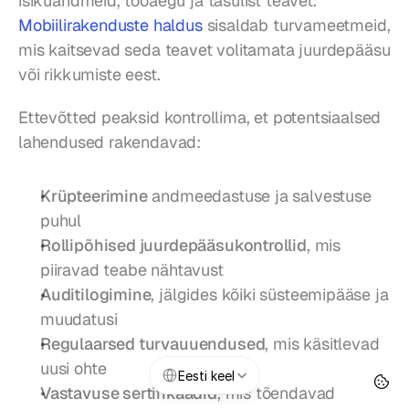
isikuandmeid, tööaegu ja tasulist teavet. 
Mobiilirakenduste haldus
 sisaldab turvameetmeid, 
mis kaitsevad seda teavet volitamata juurdepääsu 
või rikkumiste eest.
Ettevõtted peaksid kontrollima, et potentsiaalsed 
lahendused rakendavad:
Krüpteerimine
 andmeedastuse ja salvestuse 
puhul
Rollipõhised juurdepääsukontrollid
, mis 
piiravad teabe nähtavust
Auditilogimine
, jälgides kõiki süsteemipääse ja 
muudatusi
Regulaarsed turvauuendused
, mis käsitlevad 
Select Language
uusi ohte
Eesti keel
Vastavuse sertifikaadid
, mis tõendavad 