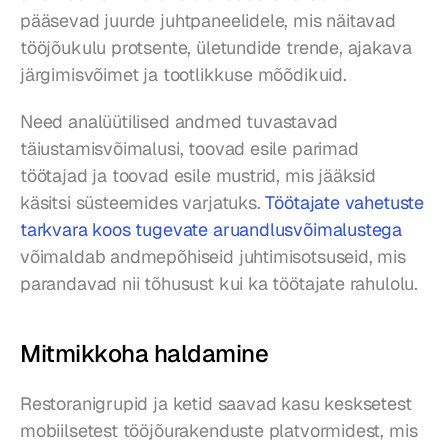
pääsevad juurde juhtpaneelidele, mis näitavad 
tööjõukulu protsente, ületundide trende, ajakava 
järgimisvõimet ja tootlikkuse mõõdikuid.
Need analüütilised andmed tuvastavad 
täiustamisvõimalusi, toovad esile parimad 
töötajad ja toovad esile mustrid, mis jääksid 
käsitsi süsteemides varjatuks. 
Töötajate vahetuste 
tarkvara koos tugevate aruandlusvõimalustega
võimaldab andmepõhiseid juhtimisotsuseid, mis 
parandavad nii tõhusust kui ka töötajate rahulolu.
Mitmikkoha haldamine
Restoranigrupid ja ketid saavad kasu kesksetest 
mobiilsetest tööjõurakenduste platvormidest, mis 