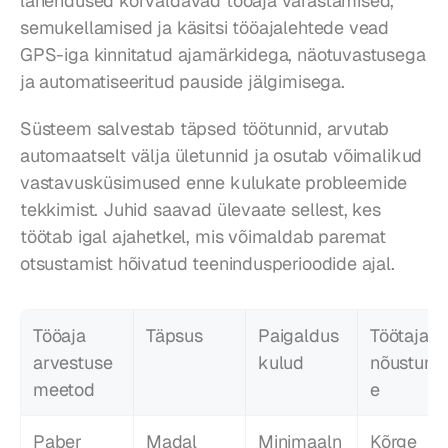
lahendused kõrvaldavad tööaja varastamised, 
semukellamised ja käsitsi tööajalehtede vead 
GPS-iga kinnitatud ajamärkidega, näotuvastusega 
ja automatiseeritud pauside jälgimisega.
Süsteem salvestab täpsed töötunnid, arvutab 
automaatselt välja ületunnid ja osutab võimalikud 
vastavusküsimused enne kulukate probleemide 
tekkimist. Juhid saavad ülevaate sellest, kes 
töötab igal ajahetkel, mis võimaldab paremat 
otsustamist hõivatud teenindusperioodide ajal.
Tööaja 
Täpsus
Paigaldus
Töötajate 
arvestuse 
kulud
nõustumi
meetod
e
Paber 
Madal
Minimaaln
Kõrge