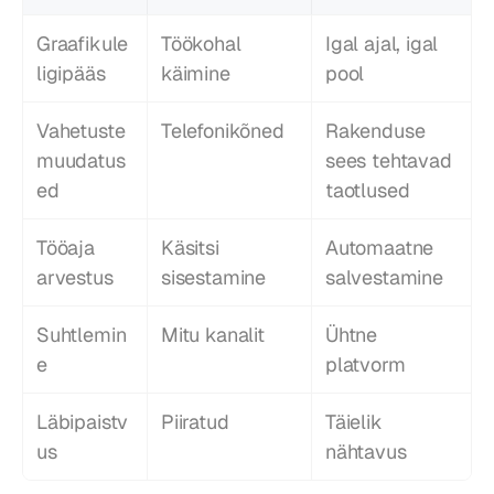
Graafikule 
Töökohal 
Igal ajal, igal 
ligipääs
käimine
pool
Vahetuste 
Telefonikõned
Rakenduse 
muudatus
sees tehtavad 
ed
taotlused
Tööaja 
Käsitsi 
Automaatne 
arvestus
sisestamine
salvestamine
Suhtlemin
Mitu kanalit
Ühtne 
e
platvorm
Läbipaistv
Piiratud
Täielik 
us
nähtavus