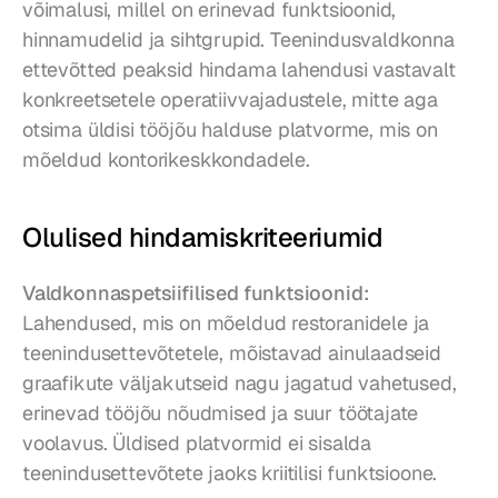
võimalusi, millel on erinevad funktsioonid, 
hinnamudelid ja sihtgrupid. Teenindusvaldkonna 
ettevõtted peaksid hindama lahendusi vastavalt 
konkreetsetele operatiivvajadustele, mitte aga 
otsima üldisi tööjõu halduse platvorme, mis on 
mõeldud kontorikeskkondadele.
Olulised hindamiskriteeriumid
Valdkonnaspetsiifilised funktsioonid:
Lahendused, mis on mõeldud restoranidele ja 
teenindusettevõtetele, mõistavad ainulaadseid 
graafikute väljakutseid nagu jagatud vahetused, 
erinevad tööjõu nõudmised ja suur töötajate 
voolavus. Üldised platvormid ei sisalda 
teenindusettevõtete jaoks kriitilisi funktsioone.