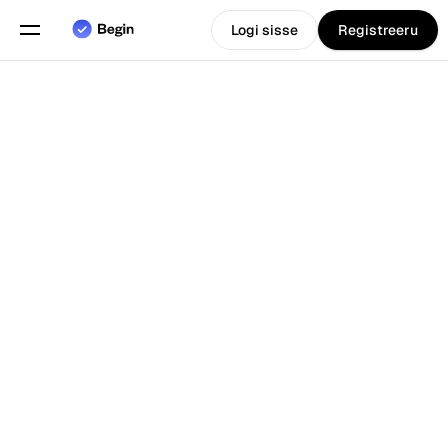
Logi sisse
Registreeru
Eesti
Vali keel
keel
Funktsioonid
Tagasi Blogi juurde
Graafikute planeerimine
Tööaja arvestus
Aruanded
Mobiilirakendus
Loodud