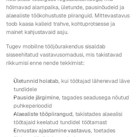
hõlmavad alampalka, ületunde, pausinõudeid ja 
alaealiste töökohustuste piiranguid. Mittevastavus 
toob kaasa kalleid trahve, kohtuprotsesse ja 
mainet kahjustavaid asju.
Tugev mobiilne tööjõurakendus sisaldab 
sisseehitatud vastavusomadusi, mis takistavad 
rikkumisi enne nende tekkimist:
Ületunnid hoiatab
, kui töötajad lähenevad läve 
tundidele
Pauside järgimine
, tagades seadusega nõutud 
puhkeperioodid
Alaealiste tööpiirangud
, takistades alaealisi 
töötajaid keelatud tundidel töötamast
Ennustav ajastamine vastavus
, toetades 