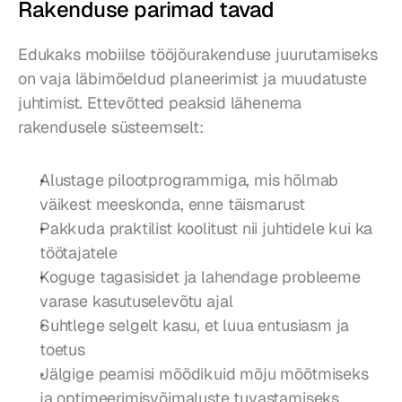
Rakenduse parimad tavad
Edukaks mobiilse tööjõurakenduse juurutamiseks 
on vaja läbimõeldud planeerimist ja muudatuste 
juhtimist. Ettevõtted peaksid lähenema 
rakendusele süsteemselt:
Alustage pilootprogrammiga, mis hõlmab 
väikest meeskonda, enne täismarust
Pakkuda praktilist koolitust nii juhtidele kui ka 
töötajatele
Koguge tagasisidet ja lahendage probleeme 
varase kasutuselevõtu ajal
Suhtlege selgelt kasu, et luua entusiasm ja 
toetus
Jälgige peamisi mõõdikuid mõju mõõtmiseks 
ja optimeerimisvõimaluste tuvastamiseks