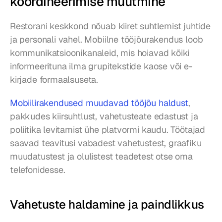
koordineerimise muutmine
Restorani keskkond nõuab kiiret suhtlemist juhtide 
ja personali vahel. Mobiilne tööjõurakendus loob 
kommunikatsioonikanaleid, mis hoiavad kõiki 
informeerituna ilma grupitekstide kaose või e-
kirjade formaalsuseta.
Mobiilirakendused muudavad tööjõu haldust
, 
pakkudes kiirsuhtlust, vahetusteate edastust ja 
poliitika levitamist ühe platvormi kaudu. Töötajad 
saavad teavitusi vabadest vahetustest, graafiku 
muudatustest ja olulistest teadetest otse oma 
telefonidesse.
Vahetuste haldamine ja paindlikkus