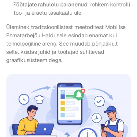
Töötajate rahulolu paranenud
, rohkem kontrolli 
töö- ja eraelu tasakaalu üle
Üleminek traditsioonilistest meetoditest Mobiilse 
Esmatarbejõu Haldusele esindab enamat kui 
tehnoloogiline areng. See muudab põhjalikult 
selle, kuidas juhid ja töötajad suhtlevad 
graafikusüsteemidega.