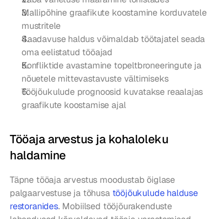
Mallipõhine graafikute koostamine korduvatele 
mustritele
Saadavuse haldus võimaldab töötajatel seada 
oma eelistatud tööajad
Konfliktide avastamine topeltbroneeringute ja 
nõuetele mittevastavuste vältimiseks
Tööjõukulude prognoosid kuvatakse reaalajas 
graafikute koostamise ajal
Tööaja arvestus ja kohaloleku 
haldamine
Täpne tööaja arvestus moodustab õiglase 
palgaarvestuse ja tõhusa 
tööjõukulude halduse 
restoranides
. Mobiilsed tööjõurakenduste 