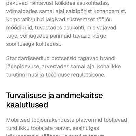
pakuvad nähtavust kõikides asukohtades, 
võimaldades samal ajal saidipõhist kohandamist. 
Korporatiivjuhid jälgivad süsteemset tööjõu 
mõõdikuid, tuvastades asukohti, mis vajavad 
tuge, või jagades parimaid tavasid kõrge 
sooritusega kohtadest.
Standardiseeritud protsessid tagavad brändi 
järjepidevuse, arvestades samal ajal kohalikke 
turutingimusi ja tööõiguse regulatsioone.
Turvalisuse ja andmekaitse 
kaalutlused
Mobiilsed tööjõurakenduste platvormid töötlevad 
tundlikku töötajate teavet, sealhulgas 