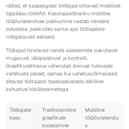
näitab, et kaasaegsed töötajad ootavad mobiilset 
ligipääsu tööinfot. Kasutajasõbraliku mobiilse 
tööjõurakenduse pakkumine vastab nendele 
ootustele, pakkudes samal ajal töötajatele 
märgatavaid eeliseid.
Töötajad hindavad nende süsteemide pakutavat 
mugavust, läbipaistvust ja kontrolli. 
Graafikunähtavus vähendab ärevust tulevaste 
vahetuste pärast, samas kui vahetusvõimalused 
aitavad töötajatel tasakaalustada isiklikke 
kohustusi tööülesannetega.
Töötajate 
Traditsiooniline 
Mobiilne 
kasu
graafikute 
tööjõurakendu
koostamine
s