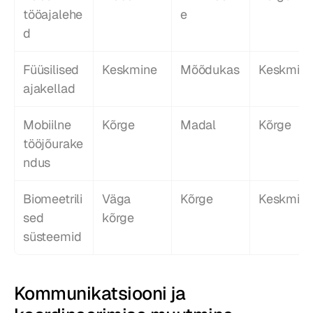
tööajalehe
e
d
Füüsilised 
Keskmine
Mõõdukas
Keskmin
ajakellad
Mobiilne 
Kõrge
Madal
Kõrge
tööjõurake
ndus
Biomeetrili
Väga 
Kõrge
Keskmin
sed 
kõrge
süsteemid
Kommunikatsiooni ja 