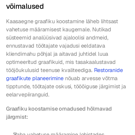
võimalused
Kaasaegne graafiku koostamine läheb lihtsast 
vahetuse määramisest kaugemale. Nutikad 
süsteemid analüüsivad ajaloolisi andmeid, 
ennustavad töötajate vajadusi eeldatava 
kliendimahu põhjal ja aitavad juhtidel luua 
optimeeritud graafikuid, mis tasakaalustavad 
tööjõukulusid teenuse kvaliteediga. 
Restoranide 
graafikute planeerimine
 nõuab arvesse võtma 
tipptunde, töötajate oskusi, tööõiguse järgimist ja 
eelarvepiiranguid.
Graafiku koostamise omadused hõlmavad 
järgmist:
Vaba vahetuse määramine lohistades