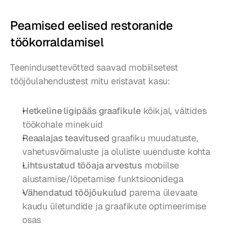
Peamised eelised restoranide 
töökorraldamisel
Teenindusettevõtted saavad mobiilsetest 
tööjõulahendustest mitu eristavat kasu:
Hetkeline ligipääs graafikule
 kõikjal, vältides 
töökohale minekuid
Reaalajas teavitused
 graafiku muudatuste, 
vahetusvõimaluste ja oluliste uuenduste kohta
Lihtsustatud tööaja arvestus
 mobiilse 
alustamise/lõpetamise funktsioonidega
Vähendatud tööjõukulud
 parema ülevaate 
kaudu ületundide ja graafikute optimeerimise 
osas