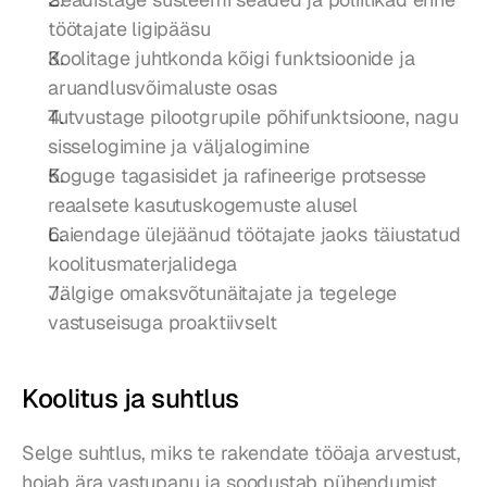
töötajate ligipääsu
Koolitage juhtkonda kõigi funktsioonide ja 
aruandlusvõimaluste osas
Tutvustage pilootgrupile põhifunktsioone, nagu 
sisselogimine ja väljalogimine
Koguge tagasisidet ja rafineerige protsesse 
reaalsete kasutuskogemuste alusel
Laiendage ülejäänud töötajate jaoks täiustatud 
koolitusmaterjalidega
Jälgige omaksvõtunäitajate ja tegelege 
vastuseisuga proaktiivselt
Koolitus ja suhtlus
Selge suhtlus, miks te rakendate tööaja arvestust, 
hoiab ära vastupanu ja soodustab pühendumist. 