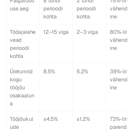
Palgatöötl
8 tundi 
2 tundi 
75%-line 
use aeg
perioodi 
perioodi 
vähenda
kohta
kohta
ine
Tööajalehe 
12–15 viga
2–3 viga
80%-line 
vead 
vähenda
perioodi 
ine
kohta
Ületunnid 
8.5%
5.2%
39%-line 
kogu 
vähenda
tööjõu 
ine
osakaalun
a
Tööjõukul
±4.5%
±1.2%
73%-line 
ude 
parendus