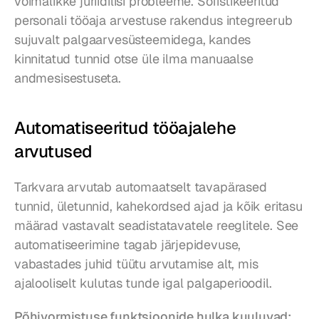
võimalikke juriidilisi probleeme. Sofistikeeritud 
personali tööaja arvestuse rakendus integreerub 
sujuvalt palgaarvesüsteemidega, kandes 
kinnitatud tunnid otse üle ilma manuaalse 
andmesisestuseta.
Automatiseeritud tööajalehe 
arvutused
Tarkvara arvutab automaatselt tavapärased 
tunnid, ületunnid, kahekordsed ajad ja kõik eritasu 
määrad vastavalt seadistatavatele reeglitele. See 
automatiseerimine tagab järjepidevuse, 
vabastades juhid tüütu arvutamise alt, mis 
ajalooliselt kulutas tunde igal palgaperioodil.
Põhivormistuse funktsioonide hulka kuuluvad: