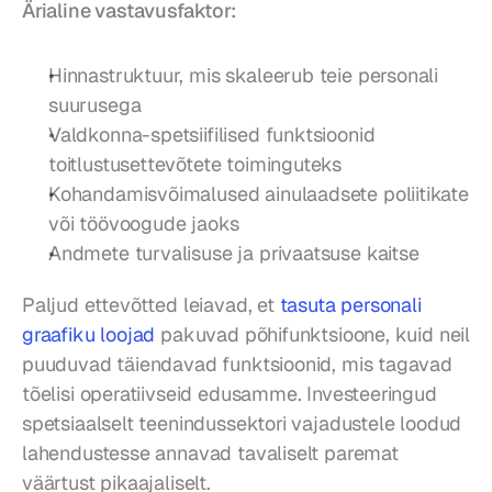
Ärialine vastavusfaktor:
Hinnastruktuur, mis skaleerub teie personali 
suurusega
Valdkonna-spetsiifilised funktsioonid 
toitlustusettevõtete toiminguteks
Kohandamisvõimalused ainulaadsete poliitikate 
või töövoogude jaoks
Andmete turvalisuse ja privaatsuse kaitse
Paljud ettevõtted leiavad, et 
tasuta personali 
graafiku loojad
 pakuvad põhifunktsioone, kuid neil 
puuduvad täiendavad funktsioonid, mis tagavad 
tõelisi operatiivseid edusamme. Investeeringud 
spetsiaalselt teenindussektori vajadustele loodud 
lahendustesse annavad tavaliselt paremat 
väärtust pikaajaliselt.