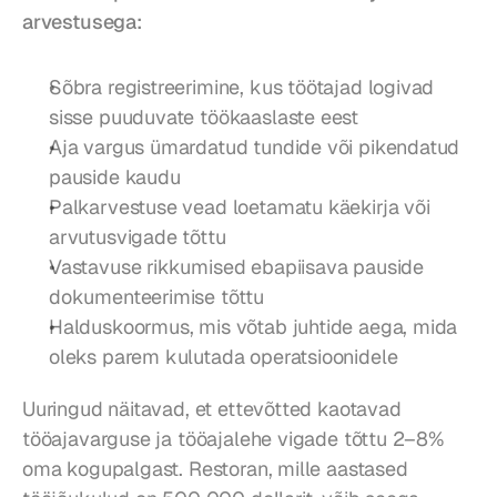
arvestusega:
Sõbra registreerimine, kus töötajad logivad 
sisse puuduvate töökaaslaste eest
Aja vargus ümardatud tundide või pikendatud 
pauside kaudu
Palkarvestuse vead loetamatu käekirja või 
arvutusvigade tõttu
Vastavuse rikkumised ebapiisava pauside 
dokumenteerimise tõttu
Halduskoormus, mis võtab juhtide aega, mida 
oleks parem kulutada operatsioonidele
Uuringud näitavad, et ettevõtted kaotavad 
tööajavarguse ja tööajalehe vigade tõttu 2–8% 
oma kogupalgast. Restoran, mille aastased 