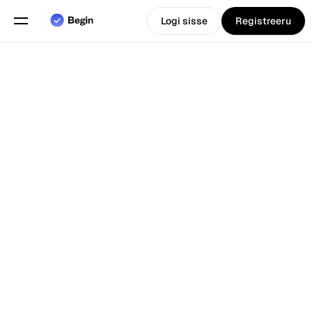
Logi sisse
Registreeru
Eesti
Vali keel
keel
Funktsioonid
Tagasi Blogi juurde
Graafikute planeerimine
Tööaja arvestus
Aruanded
Mobiilirakendus
Loodud