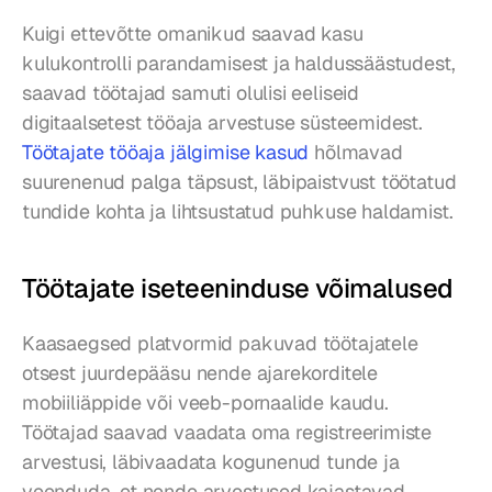
Kuigi ettevõtte omanikud saavad kasu 
kulukontrolli parandamisest ja haldussäästudest, 
saavad töötajad samuti olulisi eeliseid 
digitaalsetest tööaja arvestuse süsteemidest. 
Töötajate tööaja jälgimise kasud
 hõlmavad 
suurenenud palga täpsust, läbipaistvust töötatud 
tundide kohta ja lihtsustatud puhkuse haldamist.
Töötajate iseteeninduse võimalused
Kaasaegsed platvormid pakuvad töötajatele 
otsest juurdepääsu nende ajarekorditele 
mobiiliäppide või veeb-pornaalide kaudu. 
Töötajad saavad vaadata oma registreerimiste 
arvestusi, läbivaadata kogunenud tunde ja 
veenduda, et nende arvestused kajastavad 