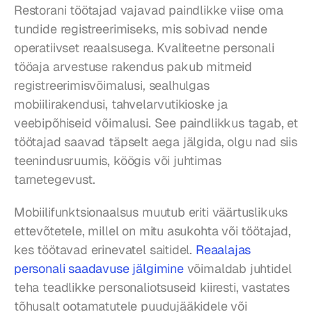
Restorani töötajad vajavad paindlikke viise oma 
tundide registreerimiseks, mis sobivad nende 
operatiivset reaalsusega. Kvaliteetne personali 
tööaja arvestuse rakendus pakub mitmeid 
registreerimisvõimalusi, sealhulgas 
mobiilirakendusi, tahvelarvutikioske ja 
veebipõhiseid võimalusi. See paindlikkus tagab, et 
töötajad saavad täpselt aega jälgida, olgu nad siis 
teenindusruumis, köögis või juhtimas 
tarnetegevust.
Mobiilifunktsionaalsus muutub eriti väärtuslikuks 
ettevõtetele, millel on mitu asukohta või töötajad, 
kes töötavad erinevatel saitidel. 
Reaalajas 
personali saadavuse jälgimine
 võimaldab juhtidel 
teha teadlikke personaliotsuseid kiiresti, vastates 
tõhusalt ootamatutele puudujääkidele või 