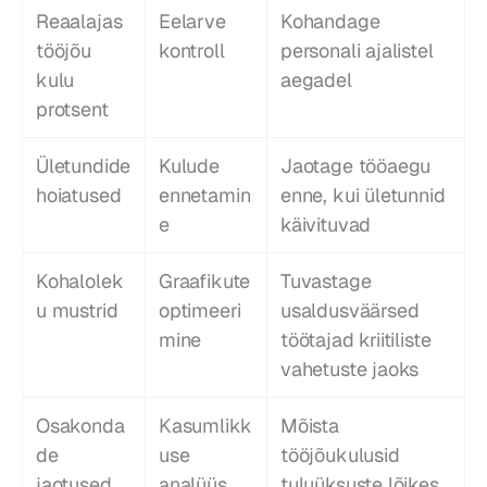
Reaalajas 
Eelarve 
Kohandage 
tööjõu 
kontroll
personali ajalistel 
kulu 
aegadel
protsent
Ületundide 
Kulude 
Jaotage tööaegu 
hoiatused
ennetamin
enne, kui ületunnid 
e
käivituvad
Kohalolek
Graafikute 
Tuvastage 
u mustrid
optimeeri
usaldusväärsed 
mine
töötajad kriitiliste 
vahetuste jaoks
Osakonda
Kasumlikk
Mõista 
de 
use 
tööjõukulusid 
jaotused
analüüs
tuluüksuste lõikes