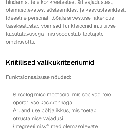
hindamist teie konkreetsetest äri vajadustest, 
olemasolevatest süsteemidest ja kasvuplaanidest. 
Ideaalne personali tööaja arvestuse rakendus 
tasakaalustab võimsad funktsioonid intuitiivse 
kasutatavusega, mis soodustab töötajate 
omaksvõttu.
Kriitilised valikukriteeriumid
Funktsionaalsuse nõuded:
Sisselogimise meetodid, mis sobivad teie 
operatiivse keskkonnaga
Aruandluse põhjalikkus, mis toetab 
otsustamise vajadusi
Integreerimisvõimed olemasolevate 