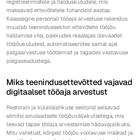
registreerimistele ja halduskuludele, mis 
maksavad ettevõtetele tuhandeid aastas. 
Kaasaegne personali tööaja arvestuse rakendus 
muudab teenindussektori ettevõtete tööjõu 
haldamise viisi, pakkudes reaalajas ülevaadet 
tööjõukuludest, automatiseerides samal ajal 
palgaarvestuse töötlemist ja tagades vastavuse 
palgaseadustega.
Miks teenindusettevõtted vajavad 
digitaalset tööaja arvestust
Restorani ja külalislahkuse sektorid seisavad 
silmitsi ainulaadsete tööjõuväljakutsetega, mis 
teevad täpse tööaja arvestamise hädavajalikuks. 
Mitu vahetust, kõrged tööjõu voolavuse määrad ja 