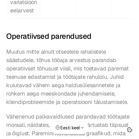
variatsioon 
eelarvest
Operatiivsed parendused
Muutus mitte ainult otsestele rahalistele 
säästudele, tõhus tööaja arvestus parandab 
operatiivset tõhusust viisil, mis toetavad paremat 
teenuse edastamist ja töötajate rahulolu. Juhid 
kulutavad vähem aega haldusülesannetele ja 
rohkem aega meeskondade juhendamisele, 
kliendiprobleemide ja operatsiooni täiustamisele.
Vähenenud palkavaidlused parandavad töötajate 
Select Language
moraali, näidates, et juhtkond väärtustab täpsust 
Eesti keel
ja õiglust. Paremini kavandatud graafikud, mida 