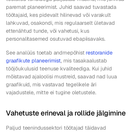
paremat planeerimist. Juhid saavad tuvastada 
töötajaid, kes pidevalt hilinevad või varakult 
lahkuvad, osakondi, mis regulaarselt ületavad 
ettenähtud tunde, või vahetusi, kus 
personalitasemed osutuvad ebapiisavaks.
See analüüs toetab andmepõhist 
restoranide 
graafikute planeerimist
, mis tasakaalustab 
tööjõukulusid teenuse kvaliteediga. Kui juhid 
mõistavad ajaloolisi mustreid, saavad nad luua 
graafikuid, mis vastavad tegelikele äri 
vajadustele, mitte ei tugine oletustele.
Vahetuste erineval ja rollide jälgimine
Paljud teenindussektori töötajad täidavad 