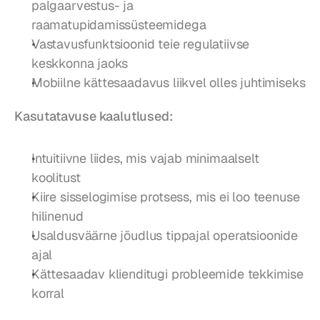
palgaarvestus- ja 
raamatupidamissüsteemidega
Vastavusfunktsioonid teie regulatiivse 
keskkonna jaoks
Mobiilne kättesaadavus liikvel olles juhtimiseks
Kasutatavuse kaalutlused:
Intuitiivne liides, mis vajab minimaalselt 
koolitust
Kiire sisselogimise protsess, mis ei loo teenuse 
hilinenud
Usaldusväärne jõudlus tippajal operatsioonide 
ajal
Kättesaadav klienditugi probleemide tekkimise 
korral