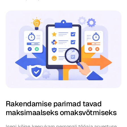
Rakendamise parimad tavad 
maksimaalseks omaksvõtmiseks
Isegi kõige keerukam personali tööaja arvestuse 