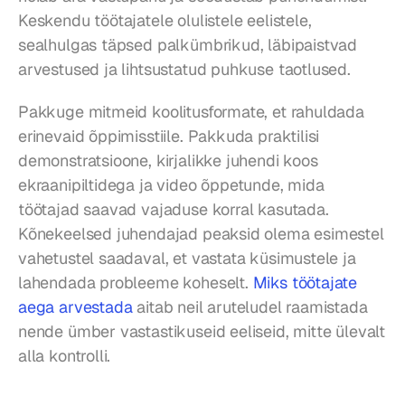
Keskendu töötajatele olulistele eelistele, 
sealhulgas täpsed palkümbrikud, läbipaistvad 
arvestused ja lihtsustatud puhkuse taotlused.
Pakkuge mitmeid koolitusformate, et rahuldada 
erinevaid õppimisstiile. Pakkuda praktilisi 
demonstratsioone, kirjalikke juhendi koos 
ekraanipiltidega ja video õppetunde, mida 
töötajad saavad vajaduse korral kasutada. 
Kõnekeelsed juhendajad peaksid olema esimestel 
vahetustel saadaval, et vastata küsimustele ja 
lahendada probleeme koheselt. 
Miks töötajate 
aega arvestada
 aitab neil aruteludel raamistada 
nende ümber vastastikuseid eeliseid, mitte ülevalt 
alla kontrolli.