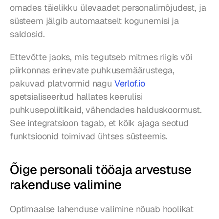
omades täielikku ülevaadet personalimõjudest, ja 
süsteem jälgib automaatselt kogunemisi ja 
saldosid.
Ettevõtte jaoks, mis tegutseb mitmes riigis või 
piirkonnas erinevate puhkusemäärustega, 
pakuvad platvormid nagu 
Verlof.io
spetsialiseeritud hallates keerulisi 
puhkusepoliitikaid, vähendades halduskoormust. 
See integratsioon tagab, et kõik ajaga seotud 
funktsioonid toimivad ühtses süsteemis.
Õige personali tööaja arvestuse 
rakenduse valimine
Optimaalse lahenduse valimine nõuab hoolikat 