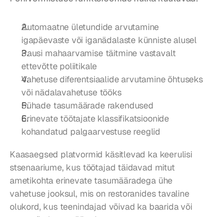
Automaatne ületundide arvutamine 
igapäevaste või iganädalaste künniste alusel
Pausi mahaarvamise täitmine vastavalt 
ettevõtte poliitikale
Vahetuse diferentsiaalide arvutamine õhtuseks 
või nädalavahetuse tööks
Pühade tasumäärade rakendused
Erinevate töötajate klassifikatsioonide 
kohandatud palgaarvestuse reeglid
Kaasaegsed platvormid käsitlevad ka keerulisi 
stsenaariume, kus töötajad täidavad mitut 
ametikohta erinevate tasumääradega ühe 
vahetuse jooksul, mis on restoranides tavaline 
olukord, kus teenindajad võivad ka baarida või 