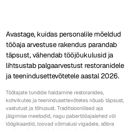
Restoranid
Kõrtsid
Avastage, kuidas personalile mõeldud 
Pagariärid
tööaja arvestuse rakendus parandab 
Toitlustus
täpsust, vähendab tööjõukulusid ja 
Hinnad
lihtsustab palgaarvestust restoranidele 
ja teenindusettevõtetele aastal 2026.
Töötajate tundide haldamine restoranides, 
kohvikutes ja teenindusettevõtetes nõuab täpsust, 
vastutust ja tõhusust. Traditsioonilised aja 
jälgimise meetodid, nagu pabertööajalehed või 
löögikaardid, loovad võimalusi vigadele, sõbra 