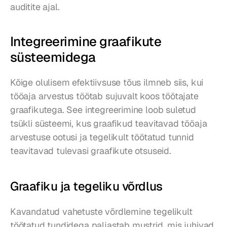
auditite ajal.
Integreerimine graafikute 
süsteemidega
Kõige olulisem efektiivsuse tõus ilmneb siis, kui 
tööaja arvestus töötab sujuvalt koos töötajate 
graafikutega. See integreerimine loob suletud 
tsükli süsteemi, kus graafikud teavitavad tööaja 
arvestuse ootusi ja tegelikult töötatud tunnid 
teavitavad tulevasi graafikute otsuseid.
Graafiku ja tegeliku võrdlus
Kavandatud vahetuste võrdlemine tegelikult 
töötatud tundidega paljastab mustrid, mis juhivad 