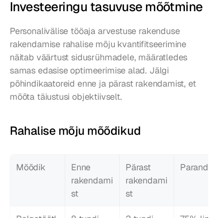
Investeeringu tasuvuse mõõtmine
Personalivälise tööaja arvestuse rakenduse 
rakendamise rahalise mõju kvantifitseerimine 
näitab väärtust sidusrühmadele, määratledes 
samas edasise optimeerimise alad. Jälgi 
põhindikaatoreid enne ja pärast rakendamist, et 
mõõta täiustusi objektiivselt.
Rahalise mõju mõõdikud
Mõõdik
Enne 
Pärast 
Parandus
rakendami
rakendami
st
st