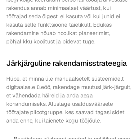
rakendus annab minimaalset väärtust, kui 
töötajad seda õigesti ei kasuta või kui juhid ei 
kasuta selle funktsioone täielikult. Edukas 
rakendamine nõuab hoolikat planeerimist, 
põhjalikku koolitust ja pidevat tuge.
Järkjärguline rakendamisstrateegia
Hübe, et minna üle manuaalsetelt süsteemidelt 
digitaalsele üleöö, rakendage muutusi järk-järgult, 
et vähendada häireid ja anda aega 
kohandumiseks. Alustage usaldusväärsete 
töötajate pilootgruppe, kes saavad tagasi sidet 
anda enne, kui laienete kogu tööjõule.
Seadistage süsteemi seaded ja poliitikad enne 