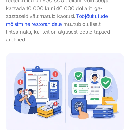
tööjõukulud on 500 000 dollarit, võib seega 
kaotada 10 000 kuni 40 000 dollarit iga-
aastaseid vältimatuid kaotusi. 
Tööjõukulude 
mõistmine restoranidele
 muutub oluliselt 
lihtsamaks, kui teil on algusest peale täpsed 
andmed.