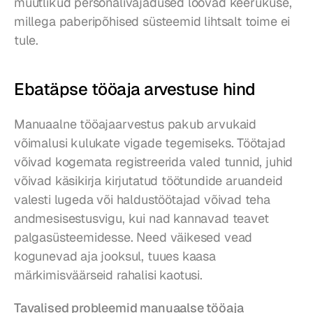
muutlikud personalivajadused loovad keerukuse, 
millega paberipõhised süsteemid lihtsalt toime ei 
tule.
Ebatäpse tööaja arvestuse hind
Manuaalne tööajaarvestus pakub arvukaid 
võimalusi kulukate vigade tegemiseks. Töötajad 
võivad kogemata registreerida valed tunnid, juhid 
võivad käsikirja kirjutatud töötundide aruandeid 
valesti lugeda või haldustöötajad võivad teha 
andmesisestusvigu, kui nad kannavad teavet 
palgasüsteemidesse. Need väikesed vead 
kogunevad aja jooksul, tuues kaasa 
märkimisväärseid rahalisi kaotusi.
Tavalised probleemid manuaalse tööaja 