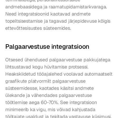
andmebaasidega ja raamatupidamistarkvaraga. 
Need integratsioonid kaotavad andmete 
topeltsisestamise ja tagavad järjepidevuse kõigis 
ettevõttesisustes süsteemides.
Palgaarvestuse integratsioon
Otsesed ühendused palgaarvestuse pakkujatega 
lihtsustavad kogu hüvitamise protsessi. 
Heakskiidetud tööajalehed voolavad automaatselt 
graafikute platvormilt palgaarvestuse 
süsteemidesse, kaotades käsitsi andmete 
ülekande ja vähendades palgaarvestuse 
töötlemise aega 60-70%. See integratsioon 
minimeerib ka vigu, mis võivad kahjustada 
töötajate usaldust ja tekitada vastavuse küsimusi.