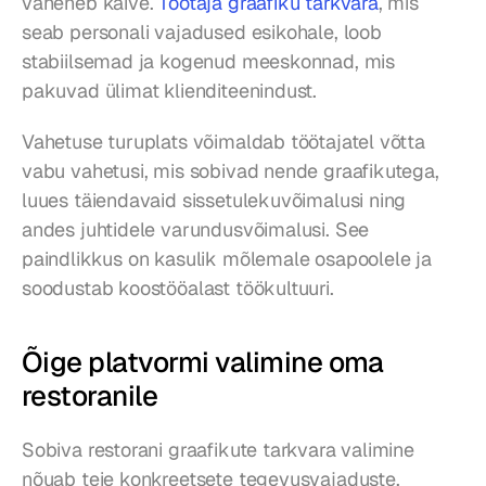
väheneb käive. 
Töötaja graafiku tarkvara
, mis 
seab personali vajadused esikohale, loob 
stabiilsemad ja kogenud meeskonnad, mis 
pakuvad ülimat klienditeenindust.
Vahetuse turuplats võimaldab töötajatel võtta 
vabu vahetusi, mis sobivad nende graafikutega, 
luues täiendavaid sissetulekuvõimalusi ning 
andes juhtidele varundusvõimalusi. See 
paindlikkus on kasulik mõlemale osapoolele ja 
soodustab koostööalast töökultuuri.
Õige platvormi valimine oma 
restoranile
Sobiva restorani graafikute tarkvara valimine 
nõuab teie konkreetsete tegevusvajaduste, 