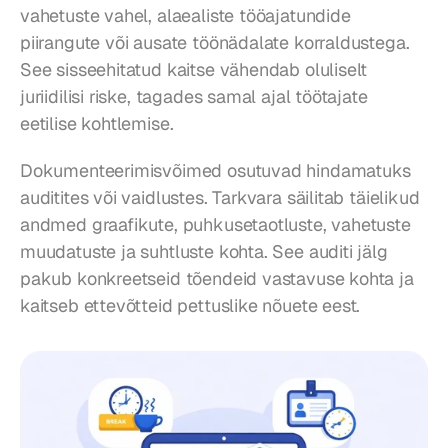
vahetuste vahel, alaealiste tööajatundide 
piirangute või ausate töönädalate korraldustega. 
See sisseehitatud kaitse vähendab oluliselt 
juriidilisi riske, tagades samal ajal töötajate 
eetilise kohtlemise.
Dokumenteerimisvõimed osutuvad hindamatuks 
auditites või vaidlustes. Tarkvara säilitab täielikud 
andmed graafikute, puhkusetaotluste, vahetuste 
muudatuste ja suhtluste kohta. See auditi jälg 
pakub konkreetseid tõendeid vastavuse kohta ja 
kaitseb ettevõtteid pettuslike nõuete eest.