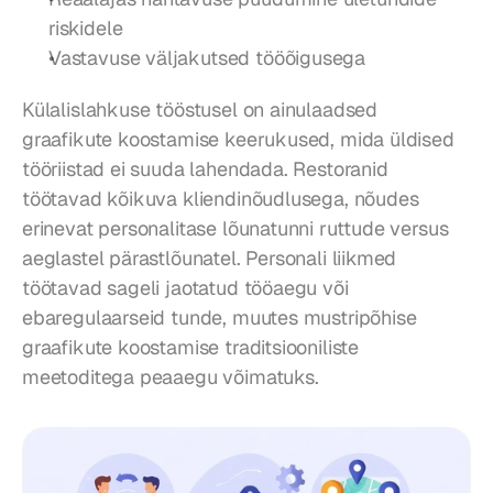
riskidele
Vastavuse väljakutsed tööõigusega
Külalislahkuse tööstusel on ainulaadsed 
graafikute koostamise keerukused, mida üldised 
tööriistad ei suuda lahendada. Restoranid 
töötavad kõikuva kliendinõudlusega, nõudes 
erinevat personalitase lõunatunni ruttude versus 
aeglastel pärastlõunatel. Personali liikmed 
töötavad sageli jaotatud tööaegu või 
ebaregulaarseid tunde, muutes mustripõhise 
graafikute koostamise traditsiooniliste 
meetoditega peaaegu võimatuks.