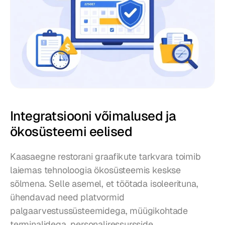
Integratsiooni võimalused ja 
ökosüsteemi eelised
Kaasaegne restorani graafikute tarkvara toimib 
laiemas tehnoloogia ökosüsteemis keskse 
sõlmena. Selle asemel, et töötada isoleerituna, 
ühendavad need platvormid 
palgaarvestussüsteemidega, müügikohtade 
terminalidega, personaliressursside 