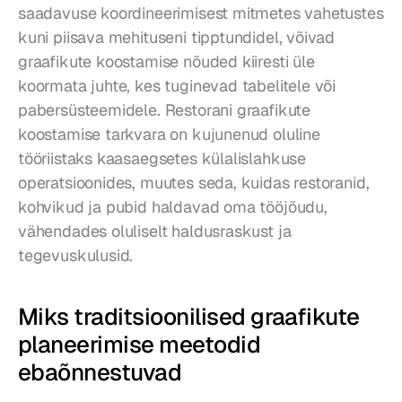
saadavuse koordineerimisest mitmetes vahetustes 
kuni piisava mehituseni tipptundidel, võivad 
graafikute koostamise nõuded kiiresti üle 
koormata juhte, kes tuginevad tabelitele või 
pabersüsteemidele. Restorani graafikute 
koostamise tarkvara on kujunenud oluline 
tööriistaks kaasaegsetes külalislahkuse 
operatsioonides, muutes seda, kuidas restoranid, 
kohvikud ja pubid haldavad oma tööjõudu, 
vähendades oluliselt haldusraskust ja 
tegevuskulusid.
Miks traditsioonilised graafikute 
planeerimise meetodid 
ebaõnnestuvad