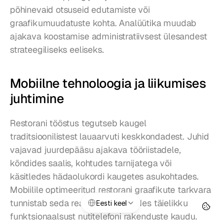
põhinevaid otsuseid edutamiste või 
graafikumuudatuste kohta. Analüütika muudab 
ajakava koostamise administratiivsest ülesandest 
strateegiliseks eeliseks.
Mobiilne tehnoloogia ja liikumises 
juhtimine
Restorani tööstus tegutseb kaugel 
traditsioonilistest lauaarvuti keskkondadest. Juhid 
vajavad juurdepääsu ajakava tööriistadele, 
kõndides saalis, kohtudes tarnijatega või 
käsitledes hädaolukordi kaugetes asukohtades. 
Mobiilile optimeeritud restorani graafikute tarkvara 
Select Language
tunnistab seda reaalsust, pakkudes täielikku 
Eesti keel
funktsionaalsust nutitelefoni rakenduste kaudu.