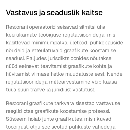
Vastavus ja seaduslik kaitse
Restorani operaatorid seisavad silmitsi üha 
keerukamate tööõiguse regulatsioonidega, mis 
käsitlevad miinimumpalka, ületööd, puhkepauside 
nõudeid ja etteulatuvaid graafikute koostamise 
seadusi. Paljudes jurisdiktsioonides nõutakse 
nüüd eelnevat teavitamist graafikute kohta ja 
hüvitamist viimase hetke muudatuste eest. Nende 
regulatsioonidega mittearvestamine võib kaasa 
tuua suuri trahve ja juriidilist vastutust.
Restorani graafikute tarkvara sisestab vastavuse 
reeglid otse graafikute koostamise protsessi. 
Süsteem hoiab juhte graafikutes, mis rikuvad 
tööõigust, olgu see seotud puhkuste vahedega 