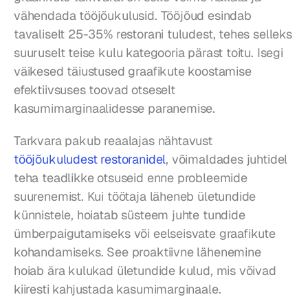
vähendada tööjõukulusid. Tööjõud esindab 
tavaliselt 25-35% restorani tuludest, tehes selleks 
suuruselt teise kulu kategooria pärast toitu. Isegi 
väikesed täiustused graafikute koostamise 
efektiivsuses toovad otseselt 
kasumimarginaalidesse paranemise.
Tarkvara pakub reaalajas nähtavust 
tööjõukuludest restoranidel
, võimaldades juhtidel 
teha teadlikke otsuseid enne probleemide 
suurenemist. Kui töötaja läheneb ületundide 
künnistele, hoiatab süsteem juhte tundide 
ümberpaigutamiseks või eelseisvate graafikute 
kohandamiseks. See proaktiivne lähenemine 
hoiab ära kulukad ületundide kulud, mis võivad 
kiiresti kahjustada kasumimarginaale.