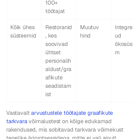
100+ 
töötajat
Kõik ühes 
Restoranid
Muutuv 
Integreeri
süsteemid
, kes 
hind
ud 
soovivad 
ökosüste
ühtset 
m
personalih
aldust/gra
afikute 
seadistam
ist
Vastavalt 
arvustustele töötajate graafikute 
tarkvara
 võimalustest on kõige edukamad 
rakendused, mis sobitavad tarkvara võimekust 
tegelike äriprotsessidega, mitte ei vali ainult 