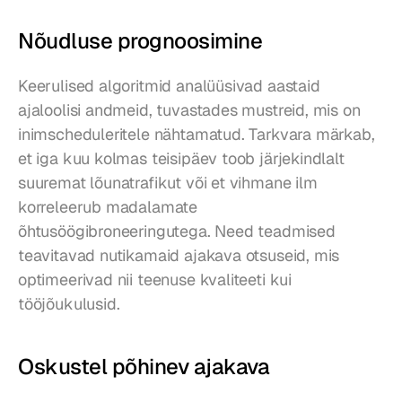
Nõudluse prognoosimine
Keerulised algoritmid analüüsivad aastaid 
ajaloolisi andmeid, tuvastades mustreid, mis on 
inimscheduleritele nähtamatud. Tarkvara märkab, 
et iga kuu kolmas teisipäev toob järjekindlalt 
suuremat lõunatrafikut või et vihmane ilm 
korreleerub madalamate 
õhtusöögibroneeringutega. Need teadmised 
teavitavad nutikamaid ajakava otsuseid, mis 
optimeerivad nii teenuse kvaliteeti kui 
tööjõukulusid.
Oskustel põhinev ajakava