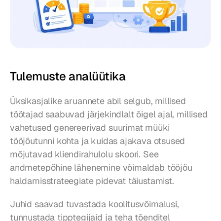
Tulemuste analüütika
Üksikasjalike aruannete abil selgub, millised 
töötajad saabuvad järjekindlalt õigel ajal, millised 
vahetused genereerivad suurimat müüki 
tööjõutunni kohta ja kuidas ajakava otsused 
mõjutavad kliendirahulolu skoori. See 
andmetepõhine lähenemine võimaldab tööjõu 
haldamisstrateegiate pidevat täiustamist.
Juhid saavad tuvastada koolitusvõimalusi, 
tunnustada tipptegijaid ja teha tõenditel 