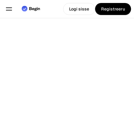
Logi sisse
Registreeru
Eesti
Vali keel
keel
Funktsioonid
Tagasi Blogi juurde
Graafikute planeerimine
Tööaja arvestus
Aruanded
Mobiilirakendus
Loodud