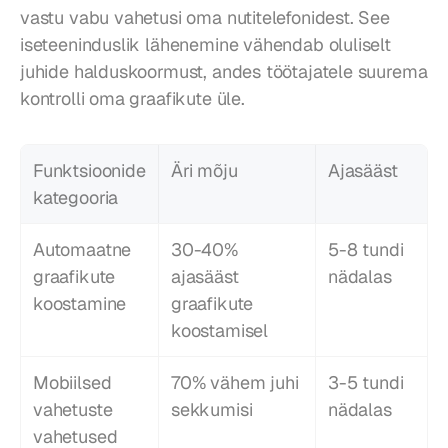
vastu vabu vahetusi oma nutitelefonidest. See 
iseteeninduslik lähenemine vähendab oluliselt 
juhide halduskoormust, andes töötajatele suurema 
kontrolli oma graafikute üle.
Funktsioonide 
Äri mõju
Ajasääst
kategooria
Automaatne 
30-40% 
5-8 tundi 
graafikute 
ajasääst 
nädalas
koostamine
graafikute 
koostamisel
Mobiilsed 
70% vähem juhi 
3-5 tundi 
vahetuste 
sekkumisi
nädalas
vahetused