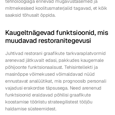
tehnoloogiaga erinevad mugavustasemed ja 
mitmekesised koolitusmaterjalid tagavad, et kõik 
saaksid tõhusalt õppida.
Kaugeltnägevad funktsioonid, mis 
muudavad restoranitegevusi
Juhtivad restorani graafikute tarkvaraplatvormid 
arenevad jätkuvalt edasi, pakkudes kaugemale 
põhijoonte funktsionaalsust. Tehisintellekti ja 
masinõppe võimekused võimaldavad nüüd 
ennustavat analüütikat, mis prognoosib personali 
vajadusi erakordse täpsusega. Need arenenud 
funktsioonid eraldavad põhilisi graafikute 
koostamise tööriistu strateegilistest tööjõu 
haldamise süsteemidest.