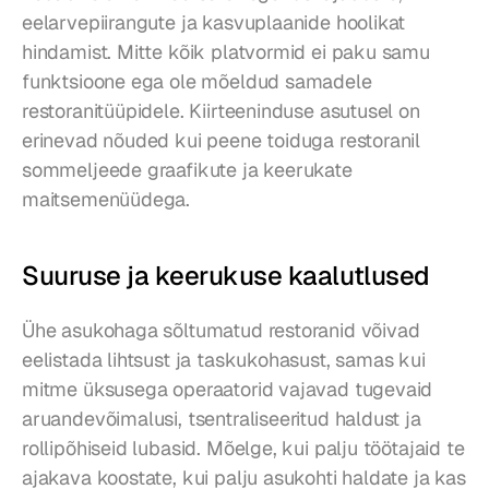
eelarvepiirangute ja kasvuplaanide hoolikat 
hindamist. Mitte kõik platvormid ei paku samu 
funktsioone ega ole mõeldud samadele 
restoranitüüpidele. Kiirteeninduse asutusel on 
erinevad nõuded kui peene toiduga restoranil 
sommeljeede graafikute ja keerukate 
maitsemenüüdega.
Suuruse ja keerukuse kaalutlused
Ühe asukohaga sõltumatud restoranid võivad 
eelistada lihtsust ja taskukohasust, samas kui 
mitme üksusega operaatorid vajavad tugevaid 
aruandevõimalusi, tsentraliseeritud haldust ja 
rollipõhiseid lubasid. Mõelge, kui palju töötajaid te 
ajakava koostate, kui palju asukohti haldate ja kas 