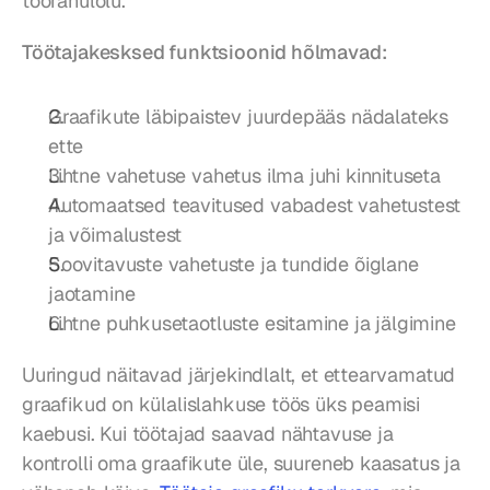
töörahulolu.
Töötajakesksed funktsioonid hõlmavad:
Graafikute läbipaistev juurdepääs nädalateks 
ette
Lihtne vahetuse vahetus ilma juhi kinnituseta
Automaatsed teavitused vabadest vahetustest 
ja võimalustest
Soovitavuste vahetuste ja tundide õiglane 
jaotamine
Lihtne puhkusetaotluste esitamine ja jälgimine
Uuringud näitavad järjekindlalt, et ettearvamatud 
graafikud on külalislahkuse töös üks peamisi 
kaebusi. Kui töötajad saavad nähtavuse ja 
kontrolli oma graafikute üle, suureneb kaasatus ja 