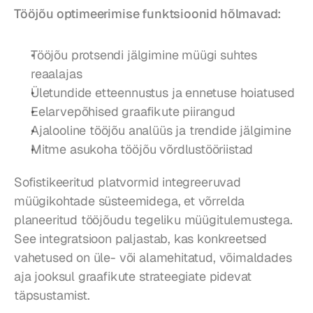
Tööjõu optimeerimise funktsioonid hõlmavad:
Tööjõu protsendi jälgimine müügi suhtes 
reaalajas
Ületundide etteennustus ja ennetuse hoiatused
Eelarvepõhised graafikute piirangud
Ajalooline tööjõu analüüs ja trendide jälgimine
Mitme asukoha tööjõu võrdlustööriistad
Sofistikeeritud platvormid integreeruvad 
müügikohtade süsteemidega, et võrrelda 
planeeritud tööjõudu tegeliku müügitulemustega. 
See integratsioon paljastab, kas konkreetsed 
vahetused on üle- või alamehitatud, võimaldades 
aja jooksul graafikute strateegiate pidevat 
täpsustamist.