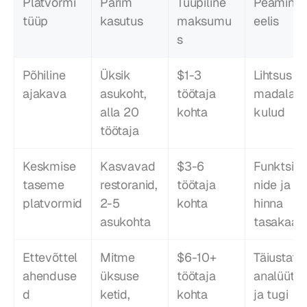
Platvormi 
Parim 
Tüüpiline 
Peamine 
tüüp
kasutus
maksumu
eelis
s
Põhiline 
Üksik 
$1-3 
Lihtsus ja 
ajakava
asukoht, 
töötaja 
madalad 
alla 20 
kohta
kulud
töötaja
Keskmise 
Kasvavad 
$3-6 
Funktsio
taseme 
restoranid, 
töötaja 
nide ja 
platvormid
2-5 
kohta
hinna 
asukohta
tasakaal
Ettevõttel
Mitme 
$6-10+ 
Täiustatud
ahenduse
üksuse 
töötaja 
analüütika
d
ketid, 
kohta
ja tugi