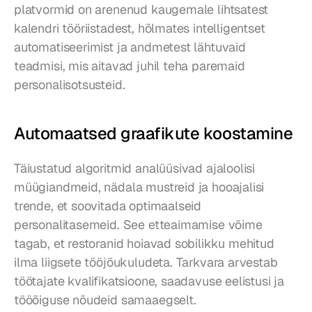
platvormid on arenenud kaugemale lihtsatest 
kalendri tööriistadest, hõlmates intelligentset 
automatiseerimist ja andmetest lähtuvaid 
teadmisi, mis aitavad juhil teha paremaid 
personalisotsusteid.
Automaatsed graafikute koostamine
Täiustatud algoritmid analüüsivad ajaloolisi 
müügiandmeid, nädala mustreid ja hooajalisi 
trende, et soovitada optimaalseid 
personalitasemeid. See etteaimamise võime 
tagab, et restoranid hoiavad sobilikku mehitud 
ilma liigsete tööjõukuludeta. Tarkvara arvestab 
töötajate kvalifikatsioone, saadavuse eelistusi ja 
tööõiguse nõudeid samaaegselt.