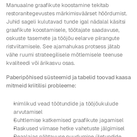
Manuaalne graafikute koostamine tekitab 
restoranitegevustes märkimisväärset hõõrdumist. 
Juhid sageli kulutavad tunde igal nädalal käsitsi 
graafikute koostamisele, töötajate saadavuse, 
oskuste tasemete ja tööjõu eelarve piirangute 
ristviitamisele. See ajamahukas protsess jätab 
vähe ruumi strateegilisele mõtlemisele teenuse 
kvaliteedi või ärikasvu osas.
Paberipõhised süsteemid ja tabelid toovad kaasa 
mitmeid kriitilisi probleeme:
Inimlikud vead töötundide ja tööjõukulude 
arvutamisel
Suhtlemise katkemised graafikute jagamisel
Raskused viimase hetke vahetuste jälgimisel
Reaalajas nähtavuse puudumine ületundide 