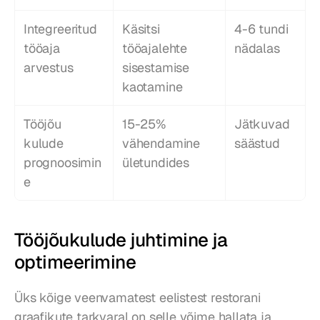
Integreeritud 
Käsitsi 
4-6 tundi 
tööaja 
tööajalehte 
nädalas
arvestus
sisestamise 
kaotamine
Tööjõu 
15-25% 
Jätkuvad 
kulude 
vähendamine 
säästud
prognoosimin
ületundides
e
Tööjõukulude juhtimine ja 
optimeerimine
Üks kõige veenvamatest eelistest restorani 
graafikute tarkvaral on selle võime hallata ja 