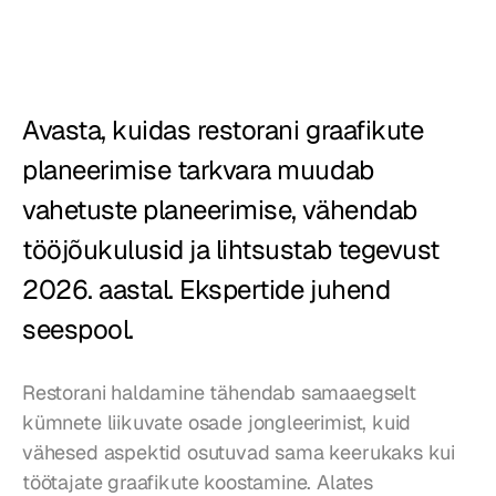
Restoranid
Kõrtsid
Avasta, kuidas restorani graafikute 
Pagariärid
planeerimise tarkvara muudab 
Toitlustus
vahetuste planeerimise, vähendab 
Hinnad
tööjõukulusid ja lihtsustab tegevust 
2026. aastal. Ekspertide juhend 
seespool.
Restorani haldamine tähendab samaaegselt 
kümnete liikuvate osade jongleerimist, kuid 
vähesed aspektid osutuvad sama keerukaks kui 
töötajate graafikute koostamine. Alates 