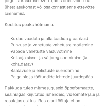
järgulist kasutuselevõttu, alustades võib-olla 
ühest asukohast või osakonnast enne ettevõtte 
laienemist.
Koolitus peaks hõlmama:
Kuidas vaadata ja alla laadida graafikuid
Puhkuse ja vahetuste vahetuste taotlemine
Vabade vahetuste vastuvõtmine
Kellaaja sisse- ja väljaregistreerimine (kui 
kohaldatav)
Saatavuse ja eelistuste uuendamine
Palgainfo ja töötundide lehtede juurdepääs
Pakkuda tuleb mitmesuguseid õppeformaatte, 
sealhulgas kirjutatud juhendeid, videomaterjale ja 
reaalajas esitlusi. Restoranitöötajatel on 