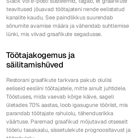
Slack või e-posti süsteemid, tagab, et graafikute 
teavitused jõuavad töötajateni nende eelistatud 
kanalite kaudu. See paindlikkus suurendab 
sõnumite avamise määra ja vähendab suhtlemise 
lünki, mis viivad graafikute segadusse.
Töötajakogemus ja 
säilitamishüved
Restorani graafikute tarkvara pakub olulisi 
eeliseid eesliini töötajatele, mitte ainult juhtidele. 
Tööstuses, mida vaevab kõrge käive, sageli 
ületades 70% aastas, loob igasugune tööriist, mis 
parandab töötajate rahulolu, tähendusrikka 
väärtuse. Paremad graafikud mõjutavad otseselt 
tööelu tasakaalu, sissetulekute prognoositavust ja 