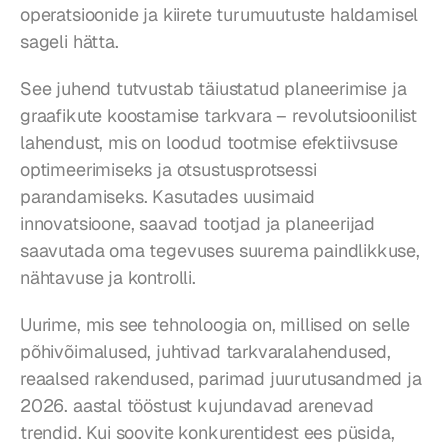
operatsioonide ja kiirete turumuutuste haldamisel 
sageli hätta.
See juhend tutvustab täiustatud planeerimise ja 
graafikute koostamise tarkvara – revolutsioonilist 
lahendust, mis on loodud tootmise efektiivsuse 
optimeerimiseks ja otsustusprotsessi 
parandamiseks. Kasutades uusimaid 
innovatsioone, saavad tootjad ja planeerijad 
saavutada oma tegevuses suurema paindlikkuse, 
nähtavuse ja kontrolli.
Uurime, mis see tehnoloogia on, millised on selle 
põhivõimalused, juhtivad tarkvaralahendused, 
reaalsed rakendused, parimad juurutusandmed ja 
2026. aastal tööstust kujundavad arenevad 
trendid. Kui soovite konkurentidest ees püsida, 