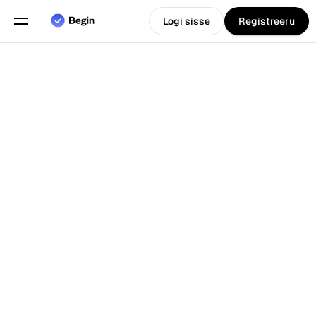
Logi sisse
Registreeru
Eesti
Vali keel
keel
Funktsioonid
Tagasi Blogi juurde
Graafikute planeerimine
Tööaja arvestus
Aruanded
Mobiilirakendus
Loodud