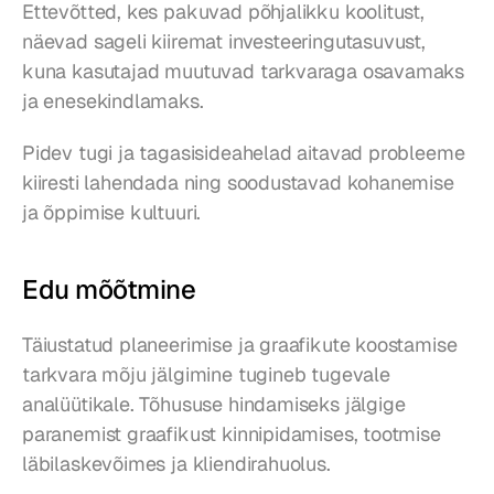
Ettevõtted, kes pakuvad põhjalikku koolitust, 
näevad sageli kiiremat investeeringutasuvust, 
kuna kasutajad muutuvad tarkvaraga osavamaks 
ja enesekindlamaks.
Pidev tugi ja tagasisideahelad aitavad probleeme 
kiiresti lahendada ning soodustavad kohanemise 
ja õppimise kultuuri.
Edu mõõtmine
Täiustatud planeerimise ja graafikute koostamise 
tarkvara mõju jälgimine tugineb tugevale 
analüütikale. Tõhususe hindamiseks jälgige 
paranemist graafikust kinnipidamises, tootmise 
läbilaskevõimes ja kliendirahuolus.