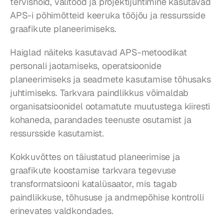
tervishoid, välitööd ja projektijuhtimine kasutavad 
APS-i põhimõtteid keeruka tööjõu ja ressursside 
graafikute planeerimiseks.
Haiglad näiteks kasutavad APS-metoodikat 
personali jaotamiseks, operatsioonide 
planeerimiseks ja seadmete kasutamise tõhusaks 
juhtimiseks. Tarkvara paindlikkus võimaldab 
organisatsioonidel ootamatute muutustega kiiresti 
kohaneda, parandades teenuste osutamist ja 
ressursside kasutamist.
Kokkuvõttes on täiustatud planeerimise ja 
graafikute koostamise tarkvara tegevuse 
transformatsiooni katalüsaator, mis tagab 
paindlikkuse, tõhususe ja andmepõhise kontrolli 
erinevates valdkondades.