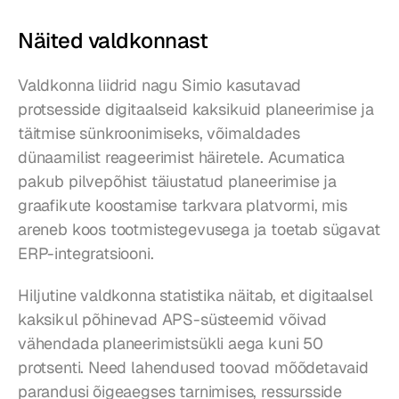
Näited valdkonnast
Valdkonna liidrid nagu Simio kasutavad 
protsesside digitaalseid kaksikuid planeerimise ja 
täitmise sünkroonimiseks, võimaldades 
dünaamilist reageerimist häiretele. Acumatica 
pakub pilvepõhist täiustatud planeerimise ja 
graafikute koostamise tarkvara platvormi, mis 
areneb koos tootmistegevusega ja toetab sügavat 
ERP-integratsiooni.
Hiljutine valdkonna statistika näitab, et digitaalsel 
kaksikul põhinevad APS-süsteemid võivad 
vähendada planeerimistsükli aega kuni 50 
protsenti. Need lahendused toovad mõõdetavaid 
parandusi õigeaegses tarnimises, ressursside 