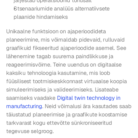
järjestab operatsioonid tõhusalt
Stsenaariumide analüüs alternatiivsete 
plaanide hindamiseks
Unikaalne funktsioon on ajaperioodideta 
planeerimine, mis võimaldab pidevaid, rulluvaid 
graafikuid fikseeritud ajaperioodide asemel. See 
lähenemine tagab suurema paindlikkuse ja 
reageerimisvõime. Teine uuendus on digitaalse 
kaksiku tehnoloogia kasutamine, mis loob 
füüsilisest tootmiskeskkonnast virtuaalse koopia 
simuleerimiseks ja valideerimiseks. Lisateabe 
saamiseks vaadake 
Digital twin technology in 
manufacturing
. Neid võimalusi ära kasutades saab 
täiustatud planeerimise ja graafikute koostamise 
tarkvarast kogu ettevõtte sünkroniseeritud 
tegevuse selgroog.