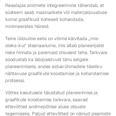
Reaalajas andmete integreerimine tähendab, et 
süsteem saab masinarikete või materjalipuuduse 
korral graafikuid koheselt kohandada, 
minimeerides häireid.
Teine ülioluline eelis on võime käivitada „mis-
oleks-kui“ stsenaariume, mis aitab planeerijatel 
riske hinnata ja paremaid otsuseid teha. Tarkvara 
soodustab ka läbipaistvust tänu selgele 
planeerimisele, andes sidusrühmadele täieliku 
nähtavuse graafikute koostamise ja kohandamise 
protsessi.
Võttes kasutusele täiustatud planeerimise ja 
graafikute koostamise tarkvara, saavad 
ettevõtted andmepõhise aluse otsuste 
tegemiseks. Paljud ettevõtted on näinud peamiste 