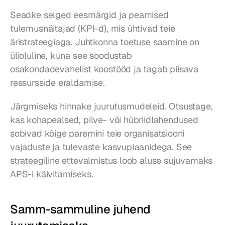
Seadke selged eesmärgid ja peamised 
tulemusnäitajad (KPI-d), mis ühtivad teie 
äristrateegiaga. Juhtkonna toetuse saamine on 
ülioluline, kuna see soodustab 
osakondadevahelist koostööd ja tagab piisava 
ressursside eraldamise.
Järgmiseks hinnake juurutusmudeleid. Otsustage, 
kas kohapealsed, pilve- või hübriidlahendused 
sobivad kõige paremini teie organisatsiooni 
vajaduste ja tulevaste kasvuplaanidega. See 
strateegiline ettevalmistus loob aluse sujuvamaks 
APS-i käivitamiseks.
Samm-sammuline juhend 