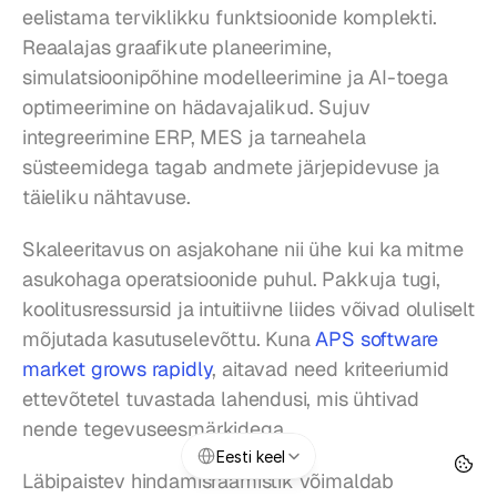
eelistama terviklikku funktsioonide komplekti. 
Reaalajas graafikute planeerimine, 
simulatsioonipõhine modelleerimine ja AI-toega 
optimeerimine on hädavajalikud. Sujuv 
integreerimine ERP, MES ja tarneahela 
süsteemidega tagab andmete järjepidevuse ja 
täieliku nähtavuse.
Skaleeritavus on asjakohane nii ühe kui ka mitme 
asukohaga operatsioonide puhul. Pakkuja tugi, 
koolitusressursid ja intuitiivne liides võivad oluliselt 
mõjutada kasutuselevõttu. Kuna 
APS software 
market grows rapidly
, aitavad need kriteeriumid 
ettevõtetel tuvastada lahendusi, mis ühtivad 
nende tegevuseesmärkidega.
Select Language
Eesti keel
Läbipaistev hindamisraamistik võimaldab 