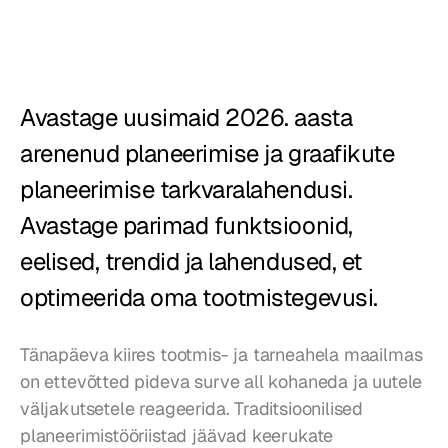
Restoranid
Kõrtsid
Avastage uusimaid 2026. aasta 
Pagariärid
arenenud planeerimise ja graafikute 
Toitlustus
planeerimise tarkvaralahendusi. 
Hinnad
Avastage parimad funktsioonid, 
eelised, trendid ja lahendused, et 
optimeerida oma tootmistegevusi.
Tänapäeva kiires tootmis- ja tarneahela maailmas 
on ettevõtted pideva surve all kohaneda ja uutele 
väljakutsetele reageerida. Traditsioonilised 
planeerimistööriistad jäävad keerukate 