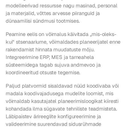
modelleerivad ressursse nagu masinad, personal 
ja materjalid, võttes arvesse piiranguid ja 
dünaamilisi sündmusi tootmises.
Peamine eelis on võimalus käivitada „mis-oleks-
kui“ stsenaariume, võimaldades planeerijatel enne 
rakendamist hinnata muudatuste mõju. 
Integreerimine ERP, MES ja tarneahela 
süsteemidega tagab sujuva andmevoo ja 
koordineeritud otsuste tegemise.
Paljud platvormid sisaldavad nüüd koodivaba või 
madala koodivajadusega mudelite loomist, mis 
võimaldab kasutajatel planeerimisloogikat kiiresti 
kohandada ilma sügavate tehniliste teadmisteta. 
Läbipaistev ärireeglite konfigureerimine ja 
valideerimine suurendavad sidusrühmade 