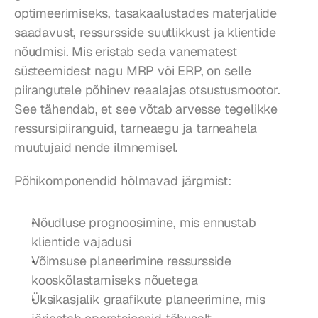
optimeerimiseks, tasakaalustades materjalide 
saadavust, ressursside suutlikkust ja klientide 
nõudmisi. Mis eristab seda vanematest 
süsteemidest nagu MRP või ERP, on selle 
piirangutele põhinev reaalajas otsustusmootor. 
See tähendab, et see võtab arvesse tegelikke 
ressursipiiranguid, tarneaegu ja tarneahela 
muutujaid nende ilmnemisel.
Põhikomponendid hõlmavad järgmist:
Nõudluse prognoosimine, mis ennustab 
klientide vajadusi
Võimsuse planeerimine ressursside 
kooskõlastamiseks nõuetega
Üksikasjalik graafikute planeerimine, mis 