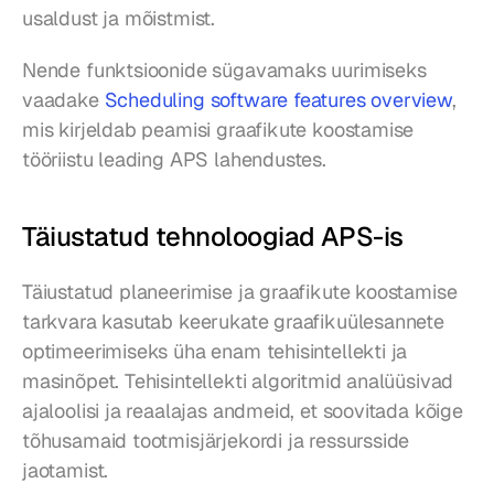
usaldust ja mõistmist.
Nende funktsioonide sügavamaks uurimiseks 
vaadake 
Scheduling software features overview
, 
mis kirjeldab peamisi graafikute koostamise 
tööriistu leading APS lahendustes.
Täiustatud tehnoloogiad APS-is
Täiustatud planeerimise ja graafikute koostamise 
tarkvara kasutab keerukate graafikuülesannete 
optimeerimiseks üha enam tehisintellekti ja 
masinõpet. Tehisintellekti algoritmid analüüsivad 
ajaloolisi ja reaalajas andmeid, et soovitada kõige 
tõhusamaid tootmisjärjekordi ja ressursside 
jaotamist.