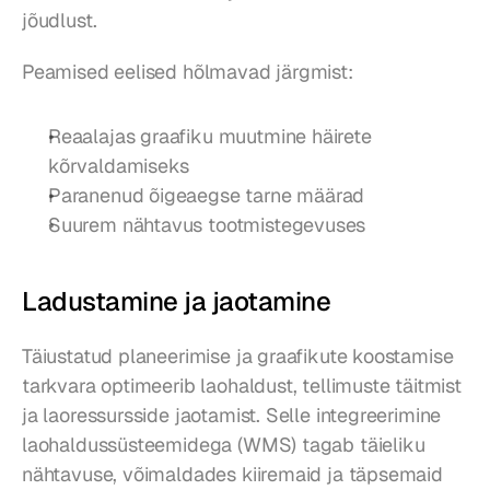
jõudlust.
Peamised eelised hõlmavad järgmist:
Reaalajas graafiku muutmine häirete 
kõrvaldamiseks
Paranenud õigeaegse tarne määrad
Suurem nähtavus tootmistegevuses
Ladustamine ja jaotamine
Täiustatud planeerimise ja graafikute koostamise 
tarkvara optimeerib laohaldust, tellimuste täitmist 
ja laoressursside jaotamist. Selle integreerimine 
laohaldussüsteemidega (WMS) tagab täieliku 
nähtavuse, võimaldades kiiremaid ja täpsemaid 