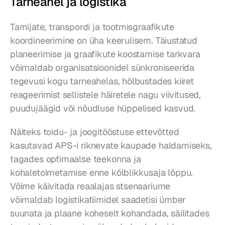
Tarneahel ja logistika
Tarnijate, transpordi ja tootmisgraafikute 
koordineerimine on üha keerulisem. Täiustatud 
planeerimise ja graafikute koostamise tarkvara 
võimaldab organisatsioonidel sünkroniseerida 
tegevusi kogu tarneahelas, hõlbustades kiiret 
reageerimist sellistele häiretele nagu viivitused, 
puudujäägid või nõudluse hüppelised kasvud.
Näiteks toidu- ja joogitööstuse ettevõtted 
kasutavad APS-i riknevate kaupade haldamiseks, 
tagades optimaalse teekonna ja 
kohaletoimetamise enne kõlblikkusaja lõppu. 
Võime käivitada reaalajas stsenaariume 
võimaldab logistikatiimidel saadetisi ümber 
suunata ja plaane koheselt kohandada, säilitades 