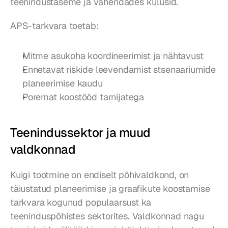
teenindustaseme ja vähendades kulusid.
APS-tarkvara toetab:
Mitme asukoha koordineerimist ja nähtavust
Ennetavat riskide leevendamist stsenaariumide 
planeerimise kaudu
Poremat koostööd tarnijatega
Teenindussektor ja muud 
valdkonnad
Kuigi tootmine on endiselt põhivaldkond, on 
täiustatud planeerimise ja graafikute koostamise 
tarkvara kogunud populaarsust ka 
teeninduspõhistes sektorites. Valdkonnad nagu 