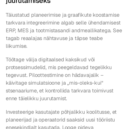
juurutamiseks
Täiustatud planeerimise ja graafikute koostamise 
tarkvara integreerimine algab selle ühendamisest 
ERP, MES ja tootmistasandi andmeallikatega. See 
tagab reaalajas nähtavuse ja täpse teabe 
liikumise.
Töötage välja digitaalsed kaksikud või 
protsessimudelid, mis peegeldavad tegelikku 
tegevust. Piloottestimine on hädavajalik – 
käivitage simulatsioone ja „mis-oleks-kui“ 
stsenaariume, et kontrollida tarkvara toimivust 
enne täielikku juurutamist.
Investeerige kasutajate põhjalikku koolitusse, et 
planeerijad ja operaatorid saaksid uusi tööriistu 
enesekindlalt kasutada. Looge pideva 