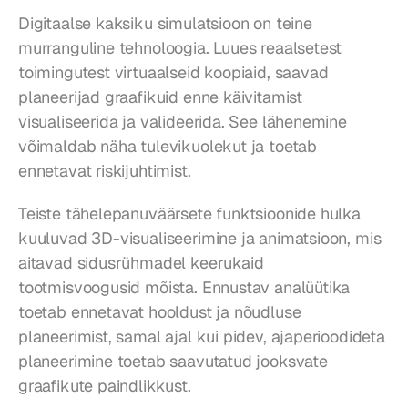
Digitaalse kaksiku simulatsioon on teine 
murranguline tehnoloogia. Luues reaalsetest 
toimingutest virtuaalseid koopiaid, saavad 
planeerijad graafikuid enne käivitamist 
visualiseerida ja valideerida. See lähenemine 
võimaldab näha tulevikuolekut ja toetab 
ennetavat riskijuhtimist.
Teiste tähelepanuväärsete funktsioonide hulka 
kuuluvad 3D-visualiseerimine ja animatsioon, mis 
aitavad sidusrühmadel keerukaid 
tootmisvoogusid mõista. Ennustav analüütika 
toetab ennetavat hooldust ja nõudluse 
planeerimist, samal ajal kui pidev, ajaperioodideta 
planeerimine toetab saavutatud jooksvate 
graafikute paindlikkust.