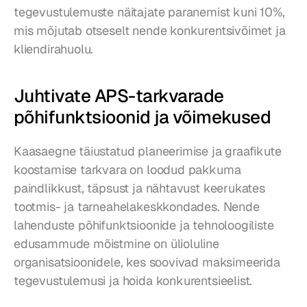
tegevustulemuste näitajate paranemist kuni 10%, 
mis mõjutab otseselt nende konkurentsivõimet ja 
kliendirahuolu.
Juhtivate APS-tarkvarade 
põhifunktsioonid ja võimekused
Kaasaegne täiustatud planeerimise ja graafikute 
koostamise tarkvara on loodud pakkuma 
paindlikkust, täpsust ja nähtavust keerukates 
tootmis- ja tarneahelakeskkondades. Nende 
lahenduste põhifunktsioonide ja tehnoloogiliste 
edusammude mõistmine on ülioluline 
organisatsioonidele, kes soovivad maksimeerida 
tegevustulemusi ja hoida konkurentsieelist.