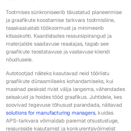
Tootmises sünkroniseerib täiustatud planeerimise 
ja graafikute koostamise tarkvara tootmisliine, 
tasakaalustab töökoormust ja minimeerib 
kitsaskohti. Kaardistades ressursipiirangud ja 
materjalide saadavuse reaalajas, tagab see 
graafikute teostatavuse ja vastavuse kliendi 
nõudlusele.
Autotootjad näiteks kasutavad neid tööriistu 
graafikute dünaamiliseks kohandamiseks, kui 
masinad peaksid rivist välja langema, vähendades 
seisakuid ja hoides tööd graafikus. Juhtidele, kes 
soovivad tegevuse tõhusust parandada, näitavad 
solutions for manufacturing managers
, kuidas 
APS-tarkvara võimaldab paremat otsustustuge, 
ressursside kasutamist ja konkurentsivõimelist 