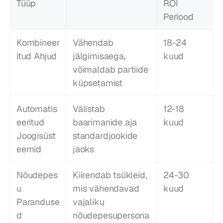
Tüüp
ROI 
Periood
Kombineer
Vähendab 
18-24 
itud Ahjud
jälgimisaega, 
kuud
võimaldab partiide 
küpsetamist
Automatis
Välistab 
12-18 
eeritud 
baarimanide aja 
kuud
Joogisüst
standardjookide 
eemid
jaoks
Nõudepes
Kiirendab tsükleid, 
24-30 
u 
mis vähendavad 
kuud
Paranduse
vajaliku 
d
nõudepesupersona