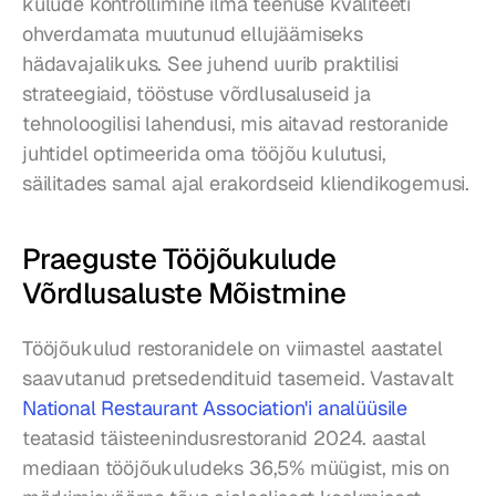
kulude kontrollimine ilma teenuse kvaliteeti 
ohverdamata muutunud ellujäämiseks 
hädavajalikuks. See juhend uurib praktilisi 
strateegiaid, tööstuse võrdlusaluseid ja 
tehnoloogilisi lahendusi, mis aitavad restoranide 
juhtidel optimeerida oma tööjõu kulutusi, 
säilitades samal ajal erakordseid kliendikogemusi.
Praeguste Tööjõukulude 
Võrdlusaluste Mõistmine
Tööjõukulud restoranidele on viimastel aastatel 
saavutanud pretsedendituid tasemeid. Vastavalt 
National Restaurant Association'i analüüsile
teatasid täisteenindusrestoranid 2024. aastal 
mediaan tööjõukuludeks 36,5% müügist, mis on 