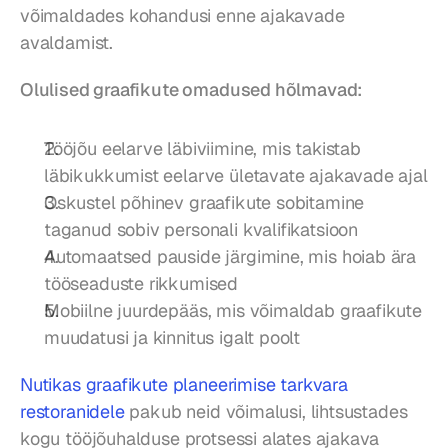
võimaldades kohandusi enne ajakavade 
avaldamist.
Olulised graafikute omadused hõlmavad:
Tööjõu eelarve läbiviimine, mis takistab 
läbikukkumist eelarve ületavate ajakavade ajal
Oskustel põhinev graafikute sobitamine 
taganud sobiv personali kvalifikatsioon
Automaatsed pauside järgimine, mis hoiab ära 
tööseaduste rikkumised
Mobiilne juurdepääs, mis võimaldab graafikute 
muudatusi ja kinnitus igalt poolt
Nutikas graafikute planeerimise tarkvara 
restoranidele
 pakub neid võimalusi, lihtsustades 
kogu tööjõuhalduse protsessi alates ajakava 