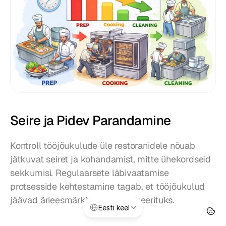
Seire ja Pidev Parandamine
Kontroll tööjõukulude üle restoranidele nõuab 
jätkuvat seiret ja kohandamist, mitte ühekordseid 
sekkumisi. Regulaarsete läbivaatamise 
protsesside kehtestamine tagab, et tööjõukulud 
jäävad ärieesmärkidega koordineerituks.
Select Language
Eesti keel