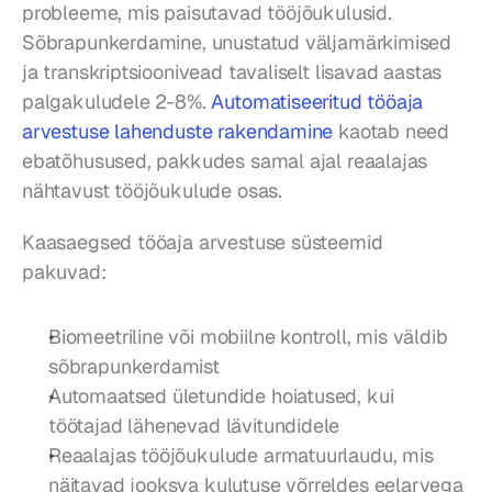
probleeme, mis paisutavad tööjõukulusid. 
Sõbrapunkerdamine, unustatud väljamärkimised 
ja transkriptsioonivead tavaliselt lisavad aastas 
palgakuludele 2-8%. 
Automatiseeritud tööaja 
arvestuse lahenduste rakendamine
 kaotab need 
ebatõhusused, pakkudes samal ajal reaalajas 
nähtavust tööjõukulude osas.
Kaasaegsed tööaja arvestuse süsteemid 
pakuvad:
Biomeetriline või mobiilne kontroll, mis väldib 
sõbrapunkerdamist
Automaatsed ületundide hoiatused, kui 
töötajad lähenevad lävitundidele
Reaalajas tööjõukulude armatuurlaudu, mis 
näitavad jooksva kulutuse võrreldes eelarvega