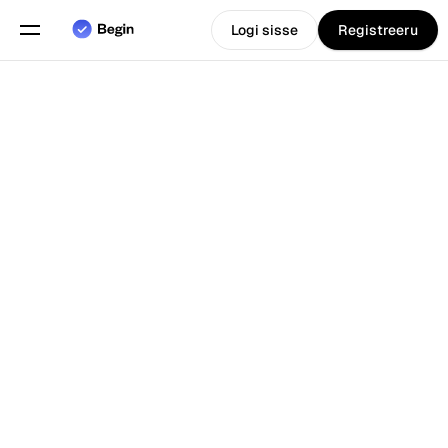
Logi sisse
Registreeru
Eesti
Vali keel
keel
Funktsioonid
Tagasi Blogi juurde
Graafikute planeerimine
Tööaja arvestus
Aruanded
Mobiilirakendus
Loodud