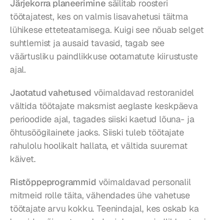
Järjekorra planeerimine
 säilitab roosteri 
töötajatest, kes on valmis lisavahetusi täitma 
lühikese etteteatamisega. Kuigi see nõuab selget 
suhtlemist ja ausaid tavasid, tagab see 
väärtusliku paindlikkuse ootamatute kiirustuste 
ajal.
Jaotatud vahetused
 võimaldavad restoranidel 
vältida töötajate maksmist aeglaste keskpäeva 
perioodide ajal, tagades siiski kaetud lõuna- ja 
õhtusöögilainete jaoks. Siiski tuleb töötajate 
rahulolu hoolikalt hallata, et vältida suuremat 
käivet.
Ristõppeprogrammid
 võimaldavad personalil 
mitmeid rolle täita, vähendades ühe vahetuse 
töötajate arvu kokku. Teenindajal, kes oskab ka 