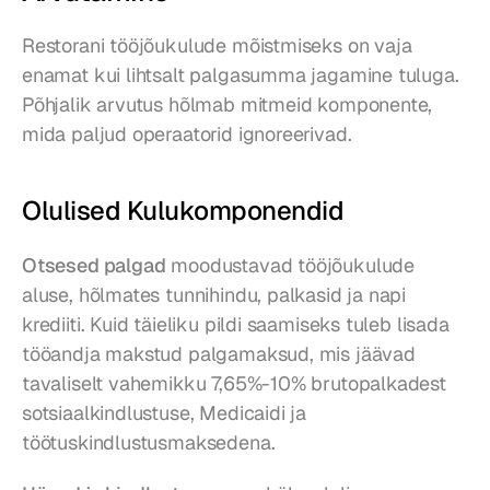
Restorani tööjõukulude mõistmiseks on vaja 
enamat kui lihtsalt palgasumma jagamine tuluga. 
Põhjalik arvutus hõlmab mitmeid komponente, 
mida paljud operaatorid ignoreerivad.
Olulised Kulukomponendid
Otsesed palgad
 moodustavad tööjõukulude 
aluse, hõlmates tunnihindu, palkasid ja napi 
krediiti. Kuid täieliku pildi saamiseks tuleb lisada 
tööandja makstud palgamaksud, mis jäävad 
tavaliselt vahemikku 7,65%-10% brutopalkadest 
sotsiaalkindlustuse, Medicaidi ja 
töötuskindlustusmaksedena.