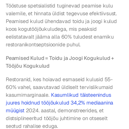
Tööstuse spetsialistid tuginevad peamise kulu 
valemile, et hinnata üldist tegevuse efektiivsust. 
Peamised kulud ühendavad toidu ja joogi kulud 
koos kogutööjõukuludega, mis peaksid 
eelistatavalt jääma alla 60% tuludest enamiku 
restoranikontseptsioonide puhul.
Peamised Kulud = Toidu ja Joogi Kogukulud + 
Tööjõu Kogukulud
Restoranid, kes hoiavad esmaseid kulusid 55-
60% vahel, saavutavad üldiselt tervislikumaid 
kasumimarginaale. 
Kasumlikud täisteenindus 
juures hoidnud tööjõukulud 34,2% mediaanina 
müügist
 2024. aastal, demonstreerides, et 
distsiplineeritud tööjõu juhtimine on otseselt 
seotud rahalise eduga.