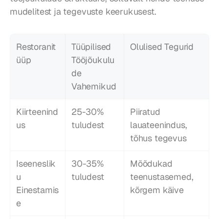
mudelitest ja tegevuste keerukusest.
Restoranit
Tüüpilised 
Olulised Tegurid
üüp
Tööjõukulu
de 
Vahemikud
Kiirteenind
25-30% 
Piiratud 
us
tuludest
lauateenindus, 
tõhus tegevus
Iseeneslik
30-35% 
Mõõdukad 
u 
tuludest
teenustasemed, 
Einestamis
kõrgem käive
e