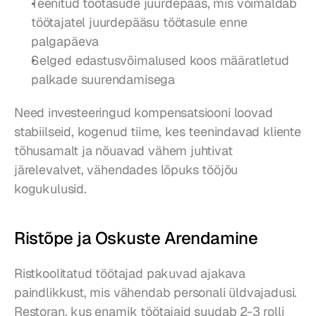
Teenitud töötasude juurdepääs, mis võimaldab 
töötajatel juurdepääsu töötasule enne 
palgapäeva
Selged edastusvõimalused koos määratletud 
palkade suurendamisega
Need investeeringud kompensatsiooni loovad 
stabiilseid, kogenud tiime, kes teenindavad kliente 
tõhusamalt ja nõuavad vähem juhtivat 
järelevalvet, vähendades lõpuks tööjõu 
kogukulusid.
Ristõpe ja Oskuste Arendamine
Ristkoolitatud töötajad pakuvad ajakava 
paindlikkust, mis vähendab personali üldvajadusi. 
Restoran, kus enamik töötajaid suudab 2-3 rolli 