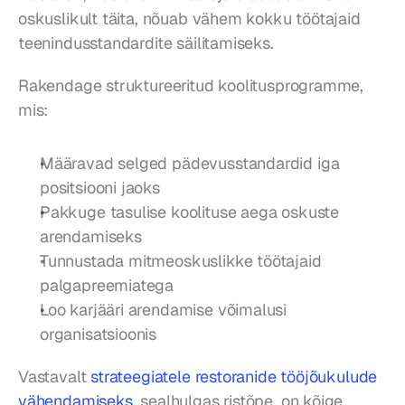
oskuslikult täita, nõuab vähem kokku töötajaid 
teenindusstandardite säilitamiseks.
Rakendage struktureeritud koolitusprogramme, 
mis:
Määravad selged pädevusstandardid iga 
positsiooni jaoks
Pakkuge tasulise koolituse aega oskuste 
arendamiseks
Tunnustada mitmeoskuslikke töötajaid 
palgapreemiatega
Loo karjääri arendamise võimalusi 
organisatsioonis
Vastavalt 
strateegiatele restoranide tööjõukulude 
vähendamiseks
, sealhulgas ristõpe, on kõige 