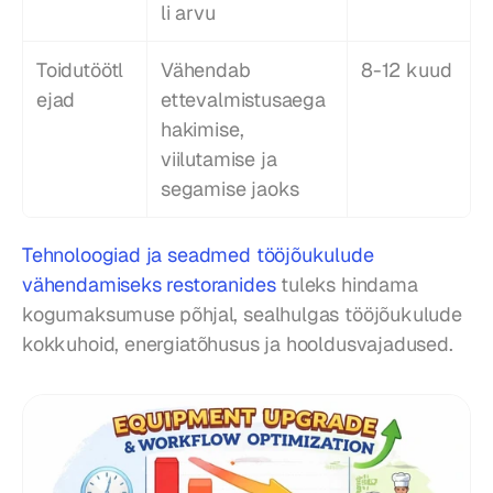
li arvu
Toidutöötl
Vähendab 
8-12 kuud
ejad
ettevalmistusaega 
hakimise, 
viilutamise ja 
segamise jaoks
Tehnoloogiad ja seadmed tööjõukulude 
vähendamiseks restoranides
 tuleks hindama 
kogumaksumuse põhjal, sealhulgas tööjõukulude 
kokkuhoid, energiatõhusus ja hooldusvajadused.