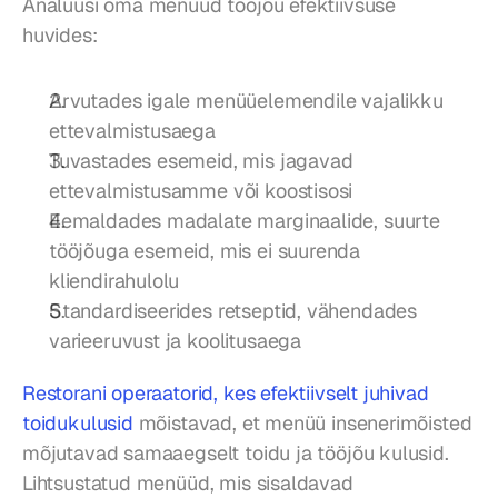
Analüüsi oma menüüd tööjõu efektiivsuse 
huvides:
Arvutades igale menüüelemendile vajalikku 
ettevalmistusaega
Tuvastades esemeid, mis jagavad 
ettevalmistusamme või koostisosi
Eemaldades madalate marginaalide, suurte 
tööjõuga esemeid, mis ei suurenda 
kliendirahulolu
Standardiseerides retseptid, vähendades 
varieeruvust ja koolitusaega
Restorani operaatorid, kes efektiivselt juhivad 
toidukulusid
 mõistavad, et menüü insenerimõisted 
mõjutavad samaaegselt toidu ja tööjõu kulusid. 
Lihtsustatud menüüd, mis sisaldavad 