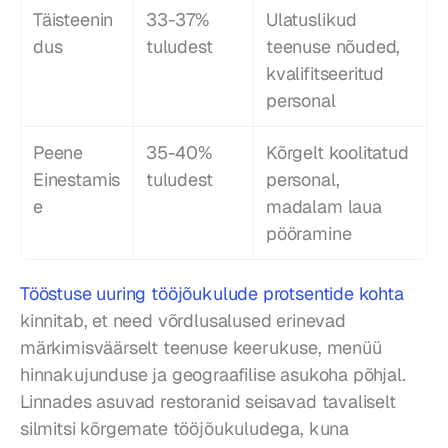
Täisteenin
33-37% 
Ulatuslikud 
dus
tuludest
teenuse nõuded, 
kvalifitseeritud 
personal
Peene 
35-40% 
Kõrgelt koolitatud 
Einestamis
tuludest
personal, 
e
madalam laua 
pööramine
Tööstuse uuring tööjõukulude protsentide kohta
kinnitab, et need võrdlusalused erinevad 
märkimisväärselt teenuse keerukuse, menüü 
hinnakujunduse ja geograafilise asukoha põhjal. 
Linnades asuvad restoranid seisavad tavaliselt 
silmitsi kõrgemate tööjõukuludega, kuna 