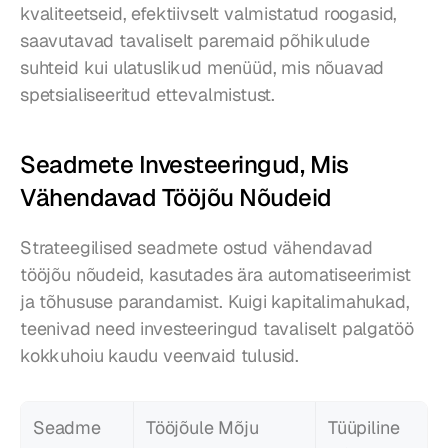
kvaliteetseid, efektiivselt valmistatud roogasid, 
saavutavad tavaliselt paremaid põhikulude 
suhteid kui ulatuslikud menüüd, mis nõuavad 
spetsialiseeritud ettevalmistust.
Seadmete Investeeringud, Mis 
Vähendavad Tööjõu Nõudeid
Strateegilised seadmete ostud vähendavad 
tööjõu nõudeid, kasutades ära automatiseerimist 
ja tõhususe parandamist. Kuigi kapitalimahukad, 
teenivad need investeeringud tavaliselt palgatöö 
kokkuhoiu kaudu veenvaid tulusid.
Seadme 
Tööjõule Mõju
Tüüpiline 