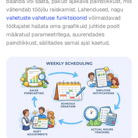
baarida või saata, pakub ajakava paindlikkust, mis 
vähendab tööjõu raiskamist. Lahendused, nagu 
vahetuste vahetuse funktsioonid
 võimaldavad 
töötajatel hallata oma graafikuid juhtide poolt 
määratud parameetritega, suurendades 
paindlikkust, säilitades samal ajal kaetud.