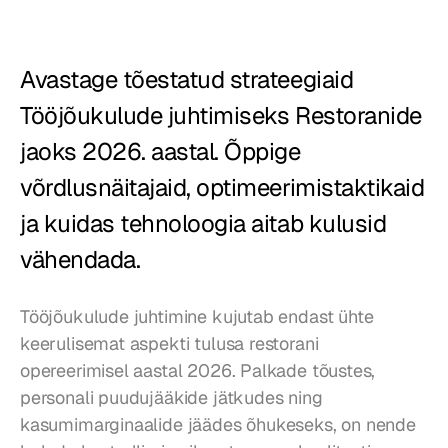
Restoranid
Kõrtsid
Avastage tõestatud strateegiaid 
Tööjõukulude juhtimiseks Restoranide 
Pagariärid
jaoks 2026. aastal. Õppige 
Toitlustus
võrdlusnäitajaid, optimeerimistaktikaid 
Hinnad
ja kuidas tehnoloogia aitab kulusid 
vähendada.
Tööjõukulude juhtimine kujutab endast ühte 
keerulisemat aspekti tulusa restorani 
opereerimisel aastal 2026. Palkade tõustes, 
personali puudujääkide jätkudes ning 
kasumimarginaalide jäädes õhukeseks, on nende 