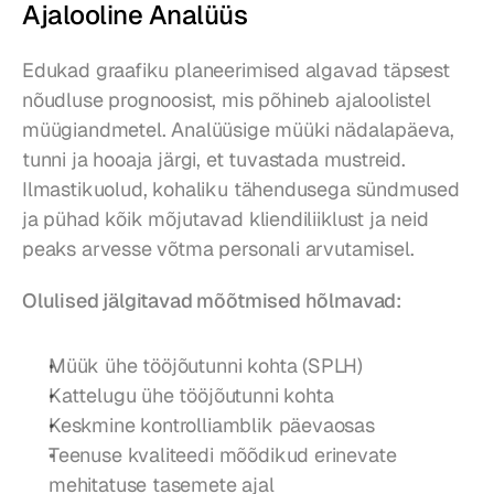
Ajalooline Analüüs
Edukad graafiku planeerimised algavad täpsest 
nõudluse prognoosist, mis põhineb ajaloolistel 
müügiandmetel. Analüüsige müüki nädalapäeva, 
tunni ja hooaja järgi, et tuvastada mustreid. 
Ilmastikuolud, kohaliku tähendusega sündmused 
ja pühad kõik mõjutavad kliendiliiklust ja neid 
peaks arvesse võtma personali arvutamisel.
Olulised jälgitavad mõõtmised hõlmavad:
Müük ühe tööjõutunni kohta (SPLH)
Kattelugu ühe tööjõutunni kohta
Keskmine kontrolliamblik päevaosas
Teenuse kvaliteedi mõõdikud erinevate 
mehitatuse tasemete ajal