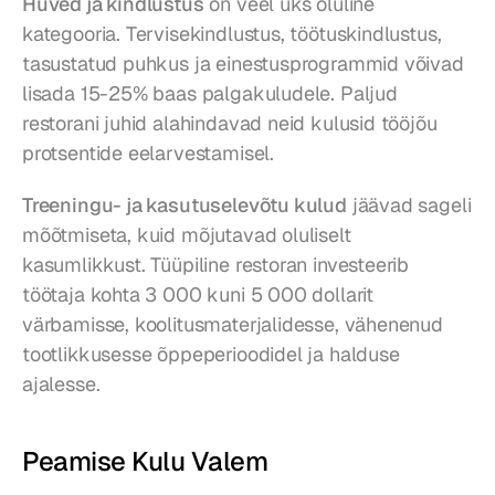
Hüved ja kindlustus
 on veel üks oluline 
kategooria. Tervisekindlustus, töötuskindlustus, 
tasustatud puhkus ja einestusprogrammid võivad 
lisada 15-25% baas palgakuludele. Paljud 
restorani juhid alahindavad neid kulusid tööjõu 
protsentide eelarvestamisel.
Treeningu- ja kasutuselevõtu kulud
 jäävad sageli 
mõõtmiseta, kuid mõjutavad oluliselt 
kasumlikkust. Tüüpiline restoran investeerib 
töötaja kohta 3 000 kuni 5 000 dollarit 
värbamisse, koolitusmaterjalidesse, vähenenud 
tootlikkusesse õppeperioodidel ja halduse 
ajalesse.
Peamise Kulu Valem