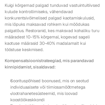
Kuigi kõrgemad palgad tunduvad vastuintuitiivsed 
kulude kontrollimiseks, vähendavad 
konkurentsivõimelised palgad kaotamiskulusid, 
mis lõpuks maksavad rohkem kui mõõdukas 
palgatõus. Restoranid, kes maksvad kohaliku turu 
määradest 10-15% kõrgemal, kogevad sageli 
kaotuse määrasid 30-40% madalamalt kui 
tööstuse keskmised.
Kompensatsioonistrateegiad, mis parandavad 
kinnipidamist, sisaldavad:
Soorituspõhised boonused, mis on seotud 
individuaalsete või tiimiosamõõtmetega
Jootrahanetesüsteemid, mis loovad 
koostöökeskkondi