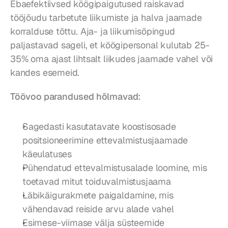
Ebaefektiivsed köögipaigutused raiskavad 
tööjõudu tarbetute liikumiste ja halva jaamade 
korralduse tõttu. Aja- ja liikumisõpingud 
paljastavad sageli, et köögipersonal kulutab 25-
35% oma ajast lihtsalt liikudes jaamade vahel või 
kandes esemeid.
Töövoo parandused hõlmavad:
Sagedasti kasutatavate koostisosade 
positsioneerimine ettevalmistusjaamade 
käeulatuses
Pühendatud ettevalmistusalade loomine, mis 
toetavad mitut toiduvalmistusjaama
Läbikäigurakmete paigaldamine, mis 
vähendavad reiside arvu alade vahel
Esimese-viimase välja süsteemide 