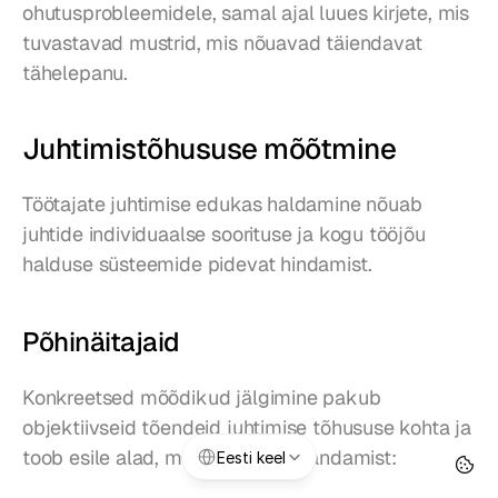
ohutusprobleemidele, samal ajal luues kirjete, mis 
tuvastavad mustrid, mis nõuavad täiendavat 
tähelepanu.
Juhtimistõhususe mõõtmine
Töötajate juhtimise edukas haldamine nõuab 
juhtide individuaalse soorituse ja kogu tööjõu 
halduse süsteemide pidevat hindamist.
Põhinäitajaid
Konkreetsed mõõdikud jälgimine pakub 
objektiivseid tõendeid juhtimise tõhususe kohta ja 
Select Language
toob esile alad, mis vajavad parandamist:
Eesti keel