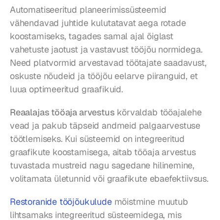
Automatiseeritud planeerimissüsteemid 
vähendavad juhtide kulutatavat aega rotade 
koostamiseks, tagades samal ajal õiglast 
vahetuste jaotust ja vastavust tööjõu normidega. 
Need platvormid arvestavad töötajate saadavust, 
oskuste nõudeid ja tööjõu eelarve piiranguid, et 
luua optimeeritud graafikuid.
Reaalajas tööaja arvestus
 kõrvaldab tööajalehe 
vead ja pakub täpseid andmeid palgaarvestuse 
töötlemiseks. Kui süsteemid on integreeritud 
graafikute koostamisega, aitab tööaja arvestus 
tuvastada mustreid nagu sagedane hilinemine, 
volitamata ületunnid või graafikute ebaefektiivsus.
Restoranide tööjõukulude
 mõistmine muutub 
lihtsamaks integreeritud süsteemidega, mis 