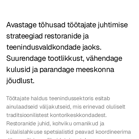
Restoranid
Kõrtsid
Avastage tõhusad töötajate juhtimise 
strateegiad restoranide ja 
Pagariärid
teenindusvaldkondade jaoks. 
Toitlustus
Suurendage tootlikkust, vähendage 
Hinnad
kulusid ja parandage meeskonna 
jõudlust.
Töötajate haldus teenindussektoris esitab 
ainulaadseid väljakutseid, mis erinevad oluliselt 
traditsioonilistest kontorikeskkondadest. 
Restoranide juhid, kohviku omanikud ja 
külalislahkuse spetsialistid peavad koordineerima 