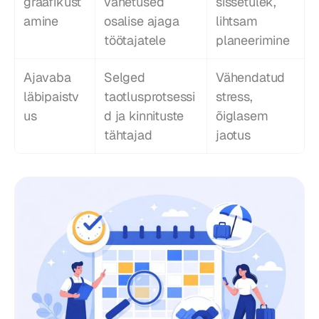
graafikust
vahetused 
sissetulek, 
amine
osalise ajaga 
lihtsam 
töötajatele
planeerimine
Ajavaba 
Selged 
Vähendatud 
läbipaistv
taotlusprotsessi
stress, 
us
d ja kinnituste 
õiglasem 
tähtajad
jaotus