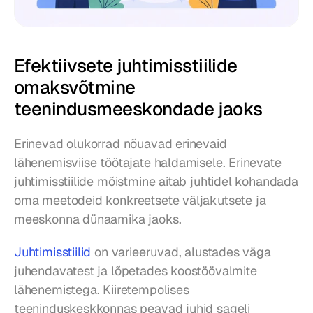
Efektiivsete juhtimisstiilide 
omaksvõtmine 
teenindusmeeskondade jaoks
Erinevad olukorrad nõuavad erinevaid 
lähenemisviise töötajate haldamisele. Erinevate 
juhtimisstiilide mõistmine aitab juhtidel kohandada 
oma meetodeid konkreetsete väljakutsete ja 
meeskonna dünaamika jaoks.
Juhtimisstiilid
 on varieeruvad, alustades väga 
juhendavatest ja lõpetades koostöövalmite 
lähenemistega. Kiiretempolises 
teeninduskeskkonnas peavad juhid sageli 