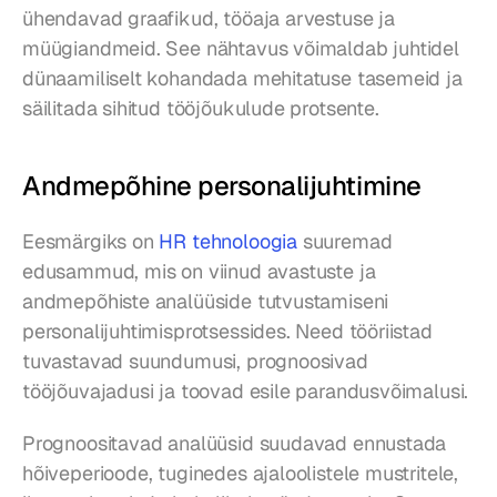
ühendavad graafikud, tööaja arvestuse ja 
müügiandmeid. See nähtavus võimaldab juhtidel 
dünaamiliselt kohandada mehitatuse tasemeid ja 
säilitada sihitud tööjõukulude protsente.
Andmepõhine personalijuhtimine
Eesmärgiks on 
HR tehnoloogia
 suuremad 
edusammud, mis on viinud avastuste ja 
andmepõhiste analüüside tutvustamiseni 
personalijuhtimisprotsessides. Need tööriistad 
tuvastavad suundumusi, prognoosivad 
tööjõuvajadusi ja toovad esile parandusvõimalusi.
Prognoositavad analüüsid suudavad ennustada 
hõiveperioode, tuginedes ajaloolistele mustritele, 