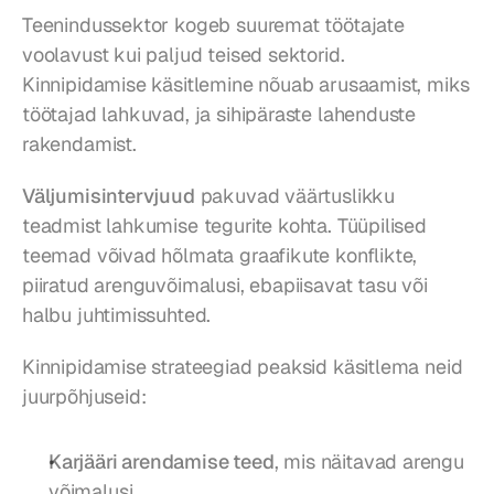
Teenindussektor kogeb suuremat töötajate 
voolavust kui paljud teised sektorid. 
Kinnipidamise käsitlemine nõuab arusaamist, miks 
töötajad lahkuvad, ja sihipäraste lahenduste 
rakendamist.
Väljumisintervjuud
 pakuvad väärtuslikku 
teadmist lahkumise tegurite kohta. Tüüpilised 
teemad võivad hõlmata graafikute konflikte, 
piiratud arenguvõimalusi, ebapiisavat tasu või 
halbu juhtimissuhted.
Kinnipidamise strateegiad peaksid käsitlema neid 
juurpõhjuseid:
Karjääri arendamise teed
, mis näitavad arengu 
võimalusi