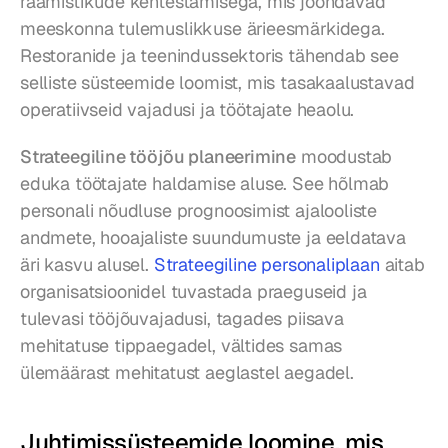
raamistikude kehtestamisega, mis joondavad 
meeskonna tulemuslikkuse ärieesmärkidega. 
Restoranide ja teenindussektoris tähendab see 
selliste süsteemide loomist, mis tasakaalustavad 
operatiivseid vajadusi ja töötajate heaolu.
Strateegiline tööjõu planeerimine
 moodustab 
eduka töötajate haldamise aluse. See hõlmab 
personali nõudluse prognoosimist ajalooliste 
andmete, hooajaliste suundumuste ja eeldatava 
äri kasvu alusel. 
Strateegiline personaliplaan
 aitab 
organisatsioonidel tuvastada praeguseid ja 
tulevasi tööjõuvajadusi, tagades piisava 
mehitatuse tippaegadel, vältides samas 
ülemäärast mehitatust aeglastel aegadel.
Juhtimissüsteemide loomine, mis 