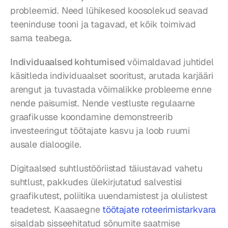
probleemid. Need lühikesed koosolekud seavad 
teeninduse tooni ja tagavad, et kõik toimivad 
sama teabega.
Individuaalsed kohtumised
 võimaldavad juhtidel 
käsitleda individuaalset sooritust, arutada karjääri 
arengut ja tuvastada võimalikke probleeme enne 
nende paisumist. Nende vestluste regulaarne 
graafikusse koondamine demonstreerib 
investeeringut töötajate kasvu ja loob ruumi 
ausale dialoogile.
Digitaalsed suhtlustööriistad täiustavad vahetu 
suhtlust, pakkudes ülekirjutatud salvestisi 
graafikutest, poliitika uuendamistest ja olulistest 
teadetest. Kaasaegne 
töötajate roteerimistarkvara
sisaldab sisseehitatud sõnumite saatmise 