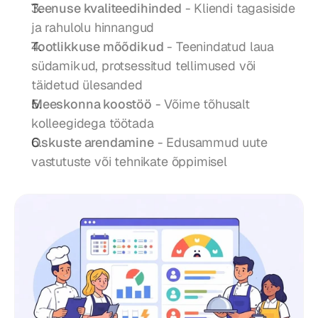
Teenuse kvaliteedihinded
 - Kliendi tagasiside 
ja rahulolu hinnangud
Tootlikkuse mõõdikud
 - Teenindatud laua 
südamikud, protsessitud tellimused või 
täidetud ülesanded
Meeskonna koostöö
 - Võime tõhusalt 
kolleegidega töötada
Oskuste arendamine
 - Edusammud uute 
vastutuste või tehnikate õppimisel