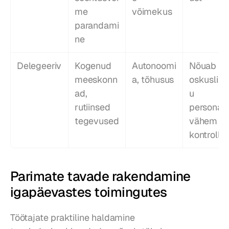
me 
võimekus
parandami
ne
Delegeeriv
Kogenud 
Autonoomi
Nõuab 
meeskonn
a, tõhusus
oskuslikk
ad, 
u 
rutiinsed 
personalit,
tegevused
vähem 
kontrolli
Parimate tavade rakendamine 
igapäevastes toimingutes
Töötajate praktiline haldamine 