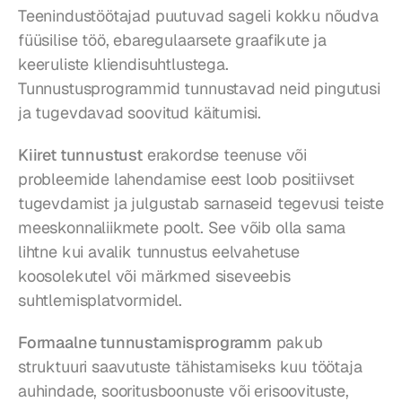
Teenindustöötajad puutuvad sageli kokku nõudva 
füüsilise töö, ebaregulaarsete graafikute ja 
keeruliste kliendisuhtlustega. 
Tunnustusprogrammid tunnustavad neid pingutusi 
ja tugevdavad soovitud käitumisi.
Kiiret tunnustust
 erakordse teenuse või 
probleemide lahendamise eest loob positiivset 
tugevdamist ja julgustab sarnaseid tegevusi teiste 
meeskonnaliikmete poolt. See võib olla sama 
lihtne kui avalik tunnustus eelvahetuse 
koosolekutel või märkmed siseveebis 
suhtlemisplatvormidel.
Formaalne tunnustamisprogramm
 pakub 
struktuuri saavutuste tähistamiseks kuu töötaja 
auhindade, sooritusboonuste või erisoovituste, 