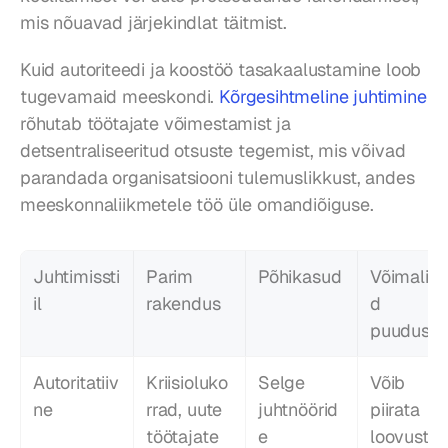
mis nõuavad järjekindlat täitmist.
Kuid autoriteedi ja koostöö tasakaalustamine loob 
tugevamaid meeskondi. 
Kõrgesihtmeline juhtimine
rõhutab töötajate võimestamist ja 
detsentraliseeritud otsuste tegemist, mis võivad 
parandada organisatsiooni tulemuslikkust, andes 
meeskonnaliikmetele töö üle omandiõiguse.
Juhtimissti
Parim 
Põhikasud
Võimalik
il
rakendus
d 
puuduse
Autoritatiiv
Kriisioluko
Selge 
Võib 
ne
rrad, uute 
juhtnöörid
piirata 
töötajate 
e 
loovust, 