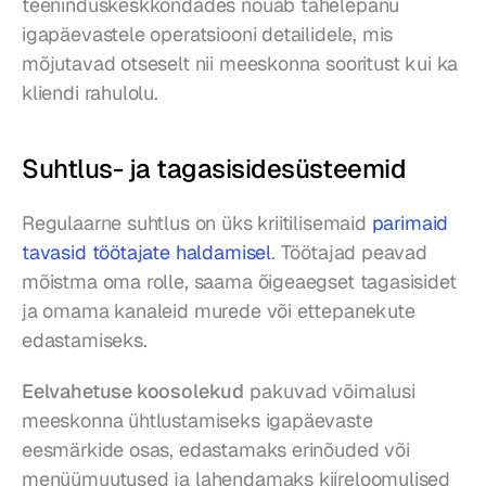
teeninduskeskkondades nõuab tähelepanu 
igapäevastele operatsiooni detailidele, mis 
mõjutavad otseselt nii meeskonna sooritust kui ka 
kliendi rahulolu.
Suhtlus- ja tagasisidesüsteemid
Regulaarne suhtlus on üks kriitilisemaid 
parimaid 
tavasid töötajate haldamisel
. Töötajad peavad 
mõistma oma rolle, saama õigeaegset tagasisidet 
ja omama kanaleid murede või ettepanekute 
edastamiseks.
Eelvahetuse koosolekud
 pakuvad võimalusi 
meeskonna ühtlustamiseks igapäevaste 
eesmärkide osas, edastamaks erinõuded või 
menüümuutused ja lahendamaks kiireloomulised 