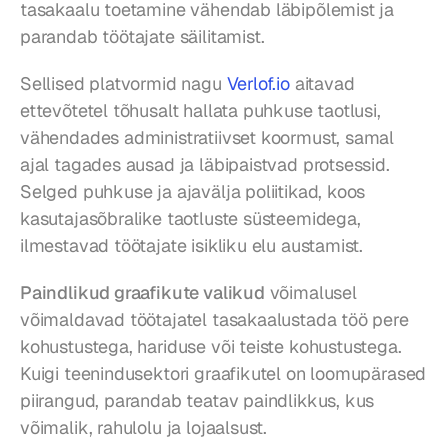
tasakaalu toetamine vähendab läbipõlemist ja 
parandab töötajate säilitamist.
Sellised platvormid nagu 
Verlof.io
 aitavad 
ettevõtetel tõhusalt hallata puhkuse taotlusi, 
vähendades administratiivset koormust, samal 
ajal tagades ausad ja läbipaistvad protsessid. 
Selged puhkuse ja ajavälja poliitikad, koos 
kasutajasõbralike taotluste süsteemidega, 
ilmestavad töötajate isikliku elu austamist.
Paindlikud graafikute valikud
 võimalusel 
võimaldavad töötajatel tasakaalustada töö pere 
kohustustega, hariduse või teiste kohustustega. 
Kuigi teenindusektori graafikutel on loomupärased 
piirangud, parandab teatav paindlikkus, kus 
võimalik, rahulolu ja lojaalsust.