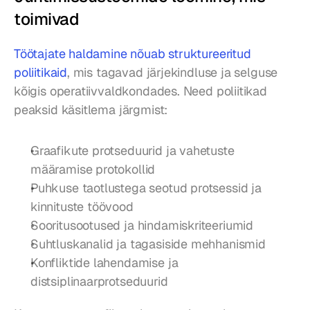
toimivad
Töötajate haldamine nõuab struktureeritud 
poliitikaid
, mis tagavad järjekindluse ja selguse 
kõigis operatiivvaldkondades. Need poliitikad 
peaksid käsitlema järgmist:
Graafikute protseduurid ja vahetuste 
määramise protokollid
Puhkuse taotlustega seotud protsessid ja 
kinnituste töövood
Sooritusootused ja hindamiskriteeriumid
Suhtluskanalid ja tagasiside mehhanismid
Konfliktide lahendamise ja 
distsiplinaarprotseduurid