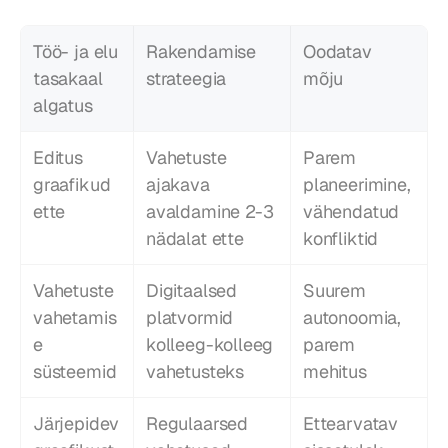
Töö- ja elu 
Rakendamise 
Oodatav 
tasakaal 
strateegia
mõju
algatus
Editus 
Vahetuste 
Parem 
graafikud 
ajakava 
planeerimine, 
ette
avaldamine 2-3 
vähendatud 
nädalat ette
konfliktid
Vahetuste 
Digitaalsed 
Suurem 
vahetamis
platvormid 
autonoomia, 
e 
kolleeg-kolleeg 
parem 
süsteemid
vahetusteks
mehitus
Järjepidev 
Regulaarsed 
Ettearvatav 