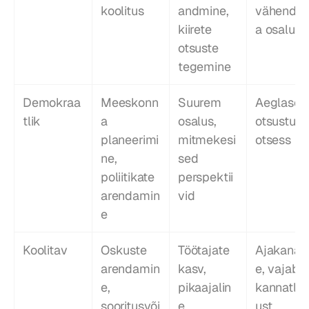
koolitus
andmine, 
vähenda
kiirete 
a osalust
otsuste 
tegemine
Demokraa
Meeskonn
Suurem 
Aeglasem
tlik
a 
osalus, 
otsustusp
planeerimi
mitmekesi
otsess
ne, 
sed 
poliitikate 
perspektii
arendamin
vid
e
Koolitav
Oskuste 
Töötajate 
Ajakanal
arendamin
kasv, 
e, vajab 
e, 
pikaajalin
kannatlik
sooritusvõi
e 
ust