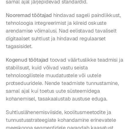
samal ajal järjepidevad standardid.
Nooremad töötajad
 hindavad sageli paindlikkust, 
tehnoloogia integreerimist ja kiireid oskuste 
arendamise võimalusi. Nad eelistavad tavaliselt 
digitaalset suhtlust ja hindavad regulaarset 
tagasisidet.
Kogenud töötajad
 toovad väärtuslikke teadmisi ja 
stabiilsust, kuid võivad vastu seista 
tehnoloogilistele muudatustele või uutele 
protseduuridele. Nende teadmiste tunnustamine, 
samal ajal kui toetus uute süsteemidega 
kohanemisel, tasakaalustab austuse eduga.
Suhtluslähenemisviiside, koolitusmeetodite ja 
tunnustusstrateegiate kohandamine erinevatele 
meeskonna segmentidele parandab kaasatust 