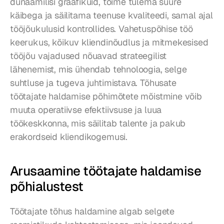
dünaamilisi graafikuid, toime tulema suure 
käibega ja säilitama teenuse kvaliteedi, samal ajal 
tööjõukulusid kontrollides. Vahetuspõhise töö 
keerukus, kõikuv kliendinõudlus ja mitmekesised 
tööjõu vajadused nõuavad strateegilist 
lähenemist, mis ühendab tehnoloogia, selge 
suhtluse ja tugeva juhtimistava. Tõhusate 
töötajate haldamise põhimõtete mõistmine võib 
muuta operatiivse efektiivsuse ja luua 
töökeskkonna, mis säilitab talente ja pakub 
erakordseid kliendikogemusi.
Arusaamine töötajate haldamise 
põhialustest
Töötajate tõhus haldamine algab selgete 