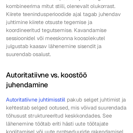
kombineerima mitut stiili, olenevalt olukorrast. 
Kiirete teenindusperioodide ajal tagab juhendav 
juhtimine kiirete otsuste tegemise ja 
koordineeritud tegutsemise. Kavandamise 
sessioonidel või meeskonna koosolekutel 
julgustab kaasav lähenemine sisendit ja 
suurendab osalust.
Autoritatiivne vs. koostöö 
juhendamine
Autoritatiivne juhtimisstiil
 pakub selget juhtimist ja 
kehtestab selged ootused, mis võivad suurendada 
tõhusust struktureeritud keskkondades. See 
lähenemine töötab eriti hästi uute töötajate 
koolitamisel või uute protseduuride rakendamisel, 