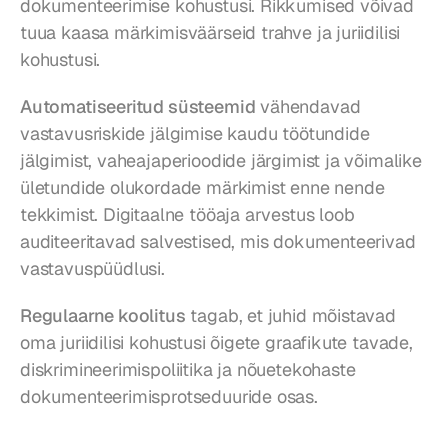
dokumenteerimise kohustusi. Rikkumised võivad 
tuua kaasa märkimisväärseid trahve ja juriidilisi 
kohustusi.
Automatiseeritud süsteemid
 vähendavad 
vastavusriskide jälgimise kaudu töötundide 
jälgimist, vaheajaperioodide järgimist ja võimalike 
ületundide olukordade märkimist enne nende 
tekkimist. Digitaalne tööaja arvestus loob 
auditeeritavad salvestised, mis dokumenteerivad 
vastavuspüüdlusi.
Regulaarne koolitus
 tagab, et juhid mõistavad 
oma juriidilisi kohustusi õigete graafikute tavade, 
diskrimineerimispoliitika ja nõuetekohaste 
dokumenteerimisprotseduuride osas.