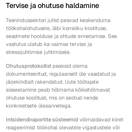
Tervise ja ohutuse haldamine
Teenindussektori juhid peavad keskenduma 
töökohalohutusele, läbi korraliku koolituse, 
seadmete hoolduse ja ohtude ennetamise. See 
vastutus ulatub ka vaimse tervise ja 
stressijuhtimise juhtimisele.
Ohutusprotokollid
 peaksid olema 
dokumenteeritud, regulaarselt üle vaadatud ja 
järjekindlalt rakendatud. Uute töötajate 
sisseelamine peab hõlmama kõikehõlmavat 
ohutuse koolitust, mis on seotud nende 
konkreetsete ülesannetega.
Intsidendiraportite süsteemid
 võimaldavad kiiret 
reageerimist töökohal olevatele vigastustele või 