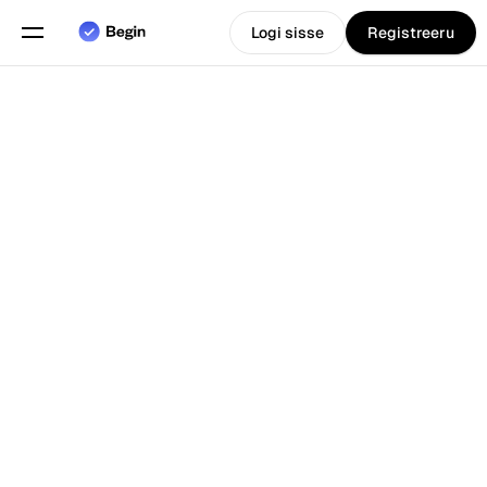
Logi sisse
Registreeru
Eesti
Vali keel
keel
Funktsioonid
Tagasi Blogi juurde
Graafikute planeerimine
Tööaja arvestus
Aruanded
Mobiilirakendus
Loodud