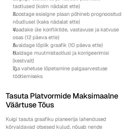
taotlused (kolm nädalat ette)
Koostage esialgne plaan põhineb prognoositud 
nõudlusel (kaks nädalat ette)
Vaadake üle konfliktide, vastavuse ja katvuse 
osas (12 päeva ette)
Avaldage lõplik graafik (10 päeva ette)
Haldage muutmistaotlusi ja korrigeerimisi 
(kestvalt)
Iga vahetuse lõpetamine palgaarvestuse 
töötlemiseks
Tasuta Platvormide Maksimaalne 
Väärtuse Tõus
Kuigi tasuta graafiku planeerija lahendused 
kõrvaldavad otsesed kulud, nõuab nende 