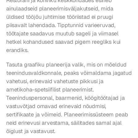
Restorani ja kohviku keskkondades esineb 
ainulaadseid planeerimisväljakutseid, mida 
üldised tööjõu juhtimise tööriistad ei pruugi 
piisavalt lahendada. Tipptunnid varieeruvad, 
töötajate saadavus muutub sageli ja viimasel 
hetkel kohandused saavad pigem reegliks kui 
erandiks.
Tasuta graafiku planeerija valik, mis on mõeldud 
teenindusvaldkonnale, peaks võimaldama jagatud 
vahetusi, erinevaid vahetuste pikkusi ja 
ametikoha-spetsiifilist planeerimist. 
Teeninduspersonal, baarmenid, köögitöötajad ja 
vastuvõtjad omavad erinevaid nõudmisi, 
sertifikaate ja võimeid. Planeerimissüsteem peab 
neid erinevusi arvestama, säilitades samal ajal 
õiglust ja vastavust.