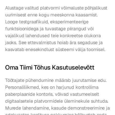
Alustage valitud platvormi võimaluste põhjalikust 
uurimisest enne kogu meeskonna kaasamist. 
Looge testgraafikuid, eksperimenteerige 
funktsioonidega ja tuvastage piirangud või 
vajalikud lahendused teie konkreetse olukorra 
jaoks. See ettevalmistus hoiab ära segaduse ja 
kasvatab enesekindlust süsteemi välja toomisel.
Oma Tiimi Tõhus Kasutuselevõtt
Töötajate pühendumine määrab juurutamise edu. 
Personaliliikmed, kes on harjunud kontrollima 
paberplaanide kontoris, võivad vastumeelselt 
digitaalsetele platvormidele üleminekule suhtuda. 
Murede lahendamine, kasude demonstreerimine ja 
adekvaatse koolituse pakkumine hõlbustab seda 