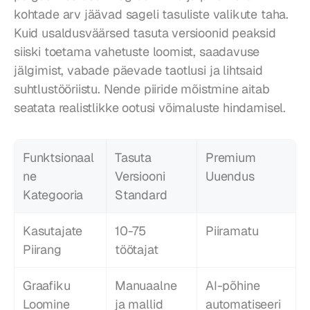
kohtade arv jäävad sageli tasuliste valikute taha. 
Kuid usaldusväärsed tasuta versioonid peaksid 
siiski toetama vahetuste loomist, saadavuse 
jälgimist, vabade päevade taotlusi ja lihtsaid 
suhtlustööriistu. Nende piiride mõistmine aitab 
seatata realistlikke ootusi võimaluste hindamisel.
Funktsionaal
Tasuta 
Premium 
ne 
Versiooni 
Uuendus
Kategooria
Standard
Kasutajate 
10-75 
Piiramatu
Piirang
töötajat
Graafiku 
Manuaalne 
AI-põhine 
Loomine
ja mallid
automatiseeri