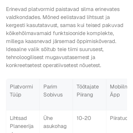
Erinevad platvormid paistavad silma erinevates 
valdkondades. Mõned eelistavad lihtsust ja 
kergesti kasutatavust, samas kui teised pakuvad 
kõikehõlmavamaid funktsioonide komplekte, 
millega kaasnevad järsemad õppimiskõverad. 
Ideaalne valik sõltub teie tiimi suurusest, 
tehnoloogilisest mugavustasemest ja 
konkreetsetest operatiivsetest nõuetest.
Platvormi 
Parim 
Töötajate 
Mobiilne 
Tüüp
Sobivus
Piirang
Äpp
Lihtsad 
Ühe 
10-20
Piiratud
Planeerija
asukohag