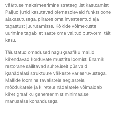
väärtuse maksimeerimine strateegilist kasutamist. 
Paljud juhid kasutavad olemasolevaid funktsioone 
alakasutusega, piirates oma investeeritud aja 
tagastust juurutamisse. Kõikide võimekuste 
uurimine tagab, et saate oma valitud platvormi täit 
kasu.
Täiustatud omadused nagu graafiku mallid 
kiirendavad korduvate mustrite loomist. Enamik 
restorane säilitavad suhteliselt püsivaid 
iganädalasi struktuure väikeste varieeruvustega. 
Mallide loomine tavalistele aeglastele, 
mõõdukatele ja kiiretele nädalatele võimaldab 
kiiret graafiku genereerimist minimaalse 
manuaalse kohandusega.