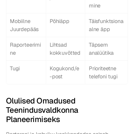
mine
Mobiilne 
Põhiäpp
Täisfunktsiona
Juurdepääs
alne äpp
Raporteerimi
Lihtsad 
Täpsem 
ne
kokkuvõtted
analüütika
Tugi
Kogukond/e
Prioriteetne 
-post
telefoni tugi
Olulised Omadused 
Teenindusvaldkonna 
Planeerimiseks