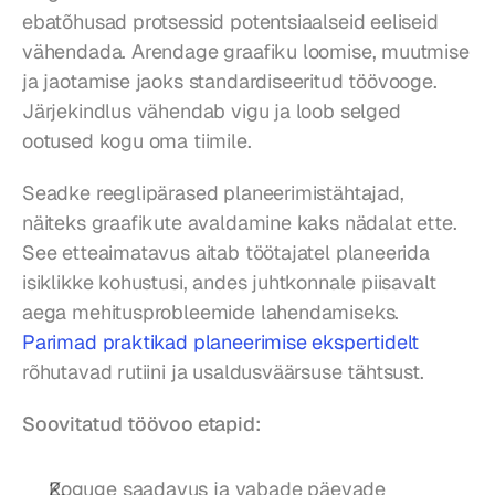
ebatõhusad protsessid potentsiaalseid eeliseid 
vähendada. Arendage graafiku loomise, muutmise 
ja jaotamise jaoks standardiseeritud töövooge. 
Järjekindlus vähendab vigu ja loob selged 
ootused kogu oma tiimile.
Seadke reeglipärased planeerimistähtajad, 
näiteks graafikute avaldamine kaks nädalat ette. 
See etteaimatavus aitab töötajatel planeerida 
isiklikke kohustusi, andes juhtkonnale piisavalt 
aega mehitusprobleemide lahendamiseks. 
Parimad praktikad planeerimise ekspertidelt
rõhutavad rutiini ja usaldusväärsuse tähtsust.
Soovitatud töövoo etapid:
Koguge saadavus ja vabade päevade 