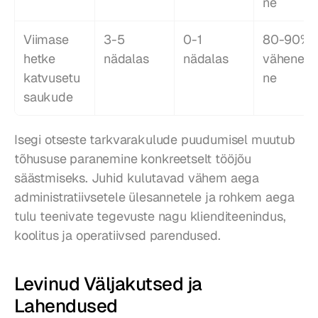
ne
Viimase 
3-5 
0-1 
80-90% 
hetke 
nädalas
nädalas
vähenem
katvusetu
ne
saukude
Isegi otseste tarkvarakulude puudumisel muutub 
tõhususe paranemine konkreetselt tööjõu 
säästmiseks. Juhid kulutavad vähem aega 
administratiivsetele ülesannetele ja rohkem aega 
tulu teenivate tegevuste nagu klienditeenindus, 
koolitus ja operatiivsed parendused.
Levinud Väljakutsed ja 
Lahendused