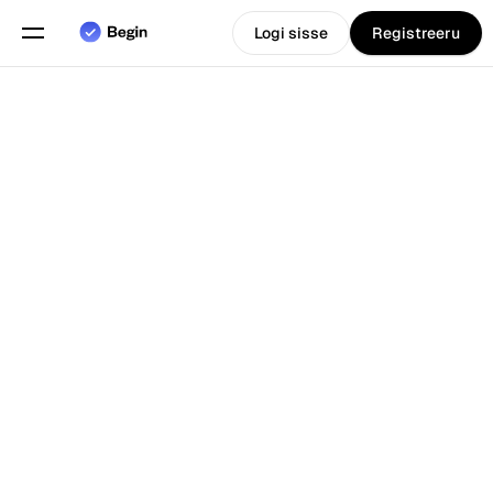
Logi sisse
Registreeru
Eesti
Vali keel
keel
Funktsioonid
Tagasi Blogi juurde
Graafikute planeerimine
Tööaja arvestus
Aruanded
Mobiilirakendus
Loodud