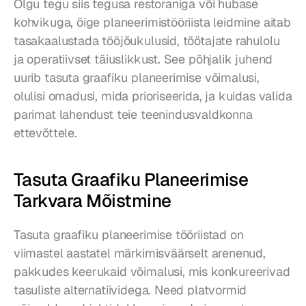
Olgu tegu siis tegusa restoraniga või hubase 
kohvikuga, õige planeerimistööriista leidmine aitab 
tasakaalustada tööjõukulusid, töötajate rahulolu 
ja operatiivset täiuslikkust. See põhjalik juhend 
uurib tasuta graafiku planeerimise võimalusi, 
olulisi omadusi, mida prioriseerida, ja kuidas valida 
parimat lahendust teie teenindusvaldkonna 
ettevõttele.
Tasuta Graafiku Planeerimise 
Tarkvara Mõistmine
Tasuta graafiku planeerimise tööriistad on 
viimastel aastatel märkimisväärselt arenenud, 
pakkudes keerukaid võimalusi, mis konkureerivad 
tasuliste alternatiividega. Need platvormid 