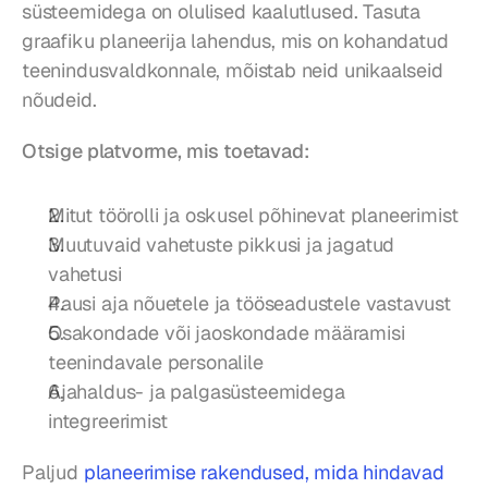
süsteemidega on olulised kaalutlused. Tasuta 
graafiku planeerija lahendus, mis on kohandatud 
teenindusvaldkonnale, mõistab neid unikaalseid 
nõudeid.
Otsige platvorme, mis toetavad:
Mitut töörolli ja oskusel põhinevat planeerimist
Muutuvaid vahetuste pikkusi ja jagatud 
vahetusi
Pausi aja nõuetele ja tööseadustele vastavust
Osakondade või jaoskondade määramisi 
teenindavale personalile
Ajahaldus- ja palgasüsteemidega 
integreerimist
Paljud 
planeerimise rakendused, mida hindavad 