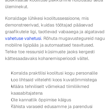
üleminekut.
Korraldage lühikesi koolitussessioone, mis 
demonstreerivad, kuidas töötajad pääsevad 
graafikutele ligi, taotlevad vabaaega ja algatavad 
vahetuse vahetusi
. Rõhuta mugavustegureid nagu 
mobiilne ligipääs ja automaatsed teavitused. 
Tehke toe ressursid küsimuste jaoks kergesti 
kättesaadavaks kohanemisperioodi vältel.
Korralda praktilisi koolitusi kogu personalile
Loo lihtsaid viitelehti koos kuvatõmmistega
Määra tehniliselt võimekad tiimiliikmed 
kaasabitajatena
Ole kannatlik õppimise käigus
Tähista varaseid edusamme ja parendusi