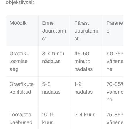
objektiivselt.
Mõõdik
Enne 
Pärast 
Paranemi
Juurutami
Juurutami
e
st
st
Graafiku 
3-4 tundi 
45-60 
60-75% 
loomise 
nädalas
minutit 
vähenem
aeg
nädalas
ne
Graafikute 
5-8 
1-2 
70-85% 
konfliktid
nädalas
nädalas
vähenem
ne
Töötajate 
10-15 
2-4 kuus
75-85% 
kaebused
kuus
vähenem