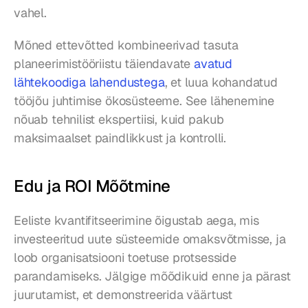
vahel.
Mõned ettevõtted kombineerivad tasuta 
planeerimistööriistu täiendavate 
avatud 
lähtekoodiga lahendustega
, et luua kohandatud 
tööjõu juhtimise ökosüsteeme. See lähenemine 
nõuab tehnilist ekspertiisi, kuid pakub 
maksimaalset paindlikkust ja kontrolli.
Edu ja ROI Mõõtmine
Eeliste kvantifitseerimine õigustab aega, mis 
investeeritud uute süsteemide omaksvõtmisse, ja 
loob organisatsiooni toetuse protsesside 
parandamiseks. Jälgige mõõdikuid enne ja pärast 
juurutamist, et demonstreerida väärtust 