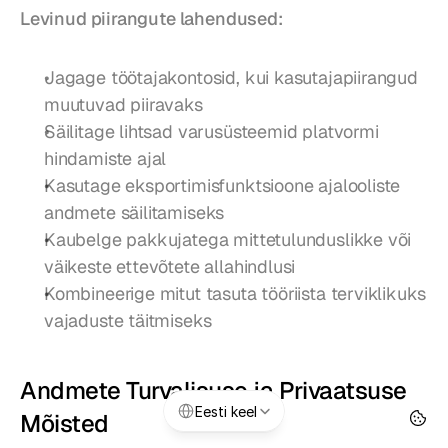
Levinud piirangute lahendused:
Jagage töötajakontosid, kui kasutajapiirangud 
muutuvad piiravaks
Säilitage lihtsad varusüsteemid platvormi 
hindamiste ajal
Kasutage eksportimisfunktsioone ajalooliste 
andmete säilitamiseks
Kaubelge pakkujatega mittetulunduslikke või 
väikeste ettevõtete allahindlusi
Kombineerige mitut tasuta tööriista terviklikuks 
vajaduste täitmiseks
Andmete Turvalisuse ja Privaatsuse 
Select Language
Eesti keel
Mõisted