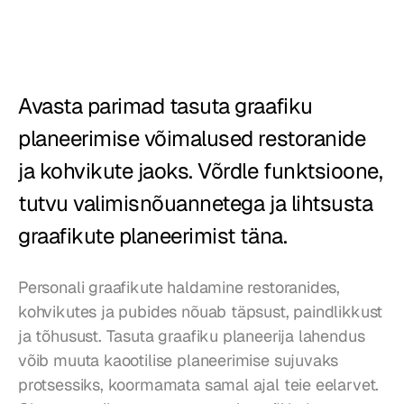
Restoranid
Kõrtsid
Avasta parimad tasuta graafiku 
Pagariärid
planeerimise võimalused restoranide 
Toitlustus
ja kohvikute jaoks. Võrdle funktsioone, 
Hinnad
tutvu valimisnõuannetega ja lihtsusta 
graafikute planeerimist täna.
Personali graafikute haldamine restoranides, 
kohvikutes ja pubides nõuab täpsust, paindlikkust 
ja tõhusust. Tasuta graafiku planeerija lahendus 
võib muuta kaootilise planeerimise sujuvaks 
protsessiks, koormamata samal ajal teie eelarvet. 