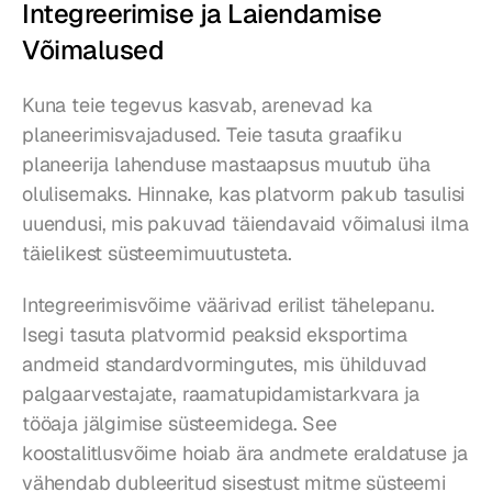
Integreerimise ja Laiendamise 
Võimalused
Kuna teie tegevus kasvab, arenevad ka 
planeerimisvajadused. Teie tasuta graafiku 
planeerija lahenduse mastaapsus muutub üha 
olulisemaks. Hinnake, kas platvorm pakub tasulisi 
uuendusi, mis pakuvad täiendavaid võimalusi ilma 
täielikest süsteemimuutusteta.
Integreerimisvõime väärivad erilist tähelepanu. 
Isegi tasuta platvormid peaksid eksportima 
andmeid standardvormingutes, mis ühilduvad 
palgaarvestajate, raamatupidamistarkvara ja 
tööaja jälgimise süsteemidega. See 
koostalitlusvõime hoiab ära andmete eraldatuse ja 
vähendab dubleeritud sisestust mitme süsteemi 