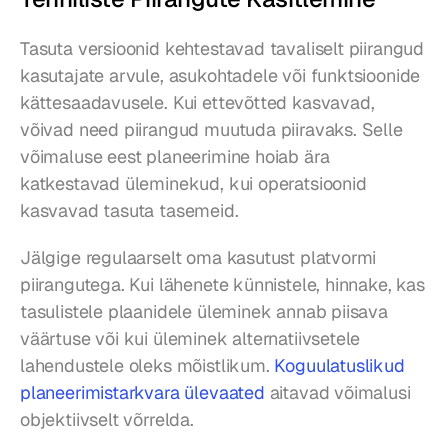
Tasuta versioonid kehtestavad tavaliselt piirangud 
kasutajate arvule, asukohtadele või funktsioonide 
kättesaadavusele. Kui ettevõtted kasvavad, 
võivad need piirangud muutuda piiravaks. Selle 
võimaluse eest planeerimine hoiab ära 
katkestavad üleminekud, kui operatsioonid 
kasvavad tasuta tasemeid.
Jälgige regulaarselt oma kasutust platvormi 
piirangutega. Kui lähenete künnistele, hinnake, kas 
tasulistele plaanidele üleminek annab piisava 
väärtuse või kui üleminek alternatiivsetele 
lahendustele oleks mõistlikum. 
Koguulatuslikud 
planeerimistarkvara ülevaated
 aitavad võimalusi 
objektiivselt võrrelda.