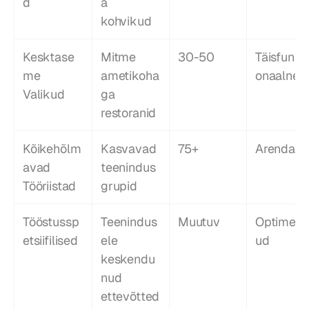
d
a 
kohvikud
Kesktase
Mitme 
30-50
Täisfunkt
me 
ametikoha
onaalne
Valikud
ga 
restoranid
Kõikehõlm
Kasvavad 
75+
Arendatu
avad 
teenindus
Tööriistad
grupid
Tööstussp
Teenindus
Muutuv
Optimeeri
etsiifilised
ele 
ud
keskendu
nud 
ettevõtted