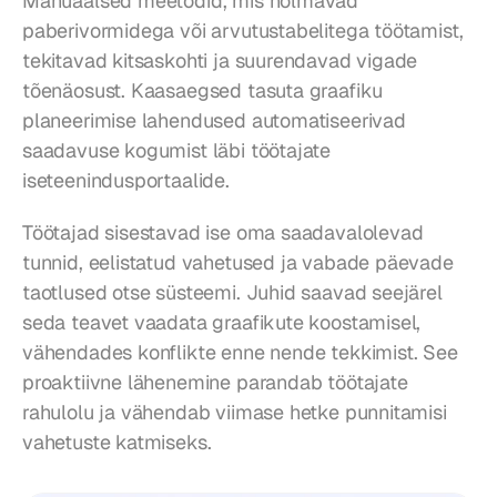
Manuaalsed meetodid, mis hõlmavad 
paberivormidega või arvutustabelitega töötamist, 
tekitavad kitsaskohti ja suurendavad vigade 
tõenäosust. Kaasaegsed tasuta graafiku 
planeerimise lahendused automatiseerivad 
saadavuse kogumist läbi töötajate 
iseteenindusportaalide.
Töötajad sisestavad ise oma saadavalolevad 
tunnid, eelistatud vahetused ja vabade päevade 
taotlused otse süsteemi. Juhid saavad seejärel 
seda teavet vaadata graafikute koostamisel, 
vähendades konflikte enne nende tekkimist. See 
proaktiivne lähenemine parandab töötajate 
rahulolu ja vähendab viimase hetke punnitamisi 
vahetuste katmiseks.