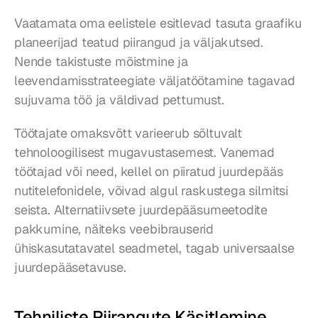
Vaatamata oma eelistele esitlevad tasuta graafiku 
planeerijad teatud piirangud ja väljakutsed. 
Nende takistuste mõistmine ja 
leevendamisstrateegiate väljatöötamine tagavad 
sujuvama töö ja väldivad pettumust.
Töötajate omaksvõtt varieerub sõltuvalt 
tehnoloogilisest mugavustasemest. Vanemad 
töötajad või need, kellel on piiratud juurdepääs 
nutitelefonidele, võivad algul raskustega silmitsi 
seista. Alternatiivsete juurdepääsumeetodite 
pakkumine, näiteks veebibrauserid 
ühiskasutatavatel seadmetel, tagab universaalse 
juurdepääsetavuse.
Tehniliste Piirangute Käsitlemine