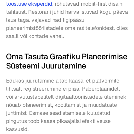
tööstuse eksperdid
, rõhutavad mobiil-first disaini 
tähtsust. Restorani juhid harva istuvad kogu päeva 
laua taga, vajavad nad ligipääsu 
planeerimistööriistadele oma nutitelefonidest, olles 
saalil või kohtade vahel.
Oma Tasuta Graafiku Planeerimise 
Süsteemi Juurutamine
Edukas juurutamine aitab kaasa, et platvormile 
lihtsalt registreerumine ei piisa. Paberplaanidelt 
või arvutustabelitelt digitaaltööriistadele üleminek 
nõuab planeerimist, koolitamist ja muudatuste 
juhtimist. Esmase seadistamisele kulutatud 
pingutus toob kaasa pikaajalisi efektiivsuse 
kasvusid.