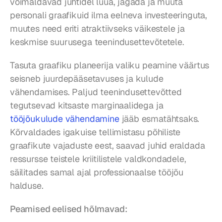
võimaldavad juhtidel luua, jagada ja muuta 
personali graafikuid ilma eelneva investeeringuta, 
muutes need eriti atraktiivseks väikestele ja 
keskmise suurusega teenindusettevõtetele.
Tasuta graafiku planeerija valiku peamine väärtus 
seisneb juurdepääsetavuses ja kulude 
vähendamises. Paljud teenindusettevõtted 
tegutsevad kitsaste marginaalidega ja 
tööjõukulude vähendamine
 jääb esmatähtsaks. 
Kõrvaldades igakuise tellimistasu põhiliste 
graafikute vajaduste eest, saavad juhid eraldada 
ressursse teistele kriitilistele valdkondadele, 
säilitades samal ajal professionaalse tööjõu 
halduse.
Peamised eelised hõlmavad: