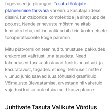
tugevused ja piirangud. 
Tasuta töötajate 
planeerimise tarkvara
 varieerub kasutajaliidese 
disaini, funktsioonide komplektide ja sihtgruppide 
poolest. Nende erinevuste mõistmine aitab 
kindlaks teha, milline valik sobib teie konkreetsele 
tööoperatsioonile kõige paremini.
Mitu platvormi on teeninud tunnustuse, pakkudes 
erakordset väärtust ilma tasudeta. Need 
lahendused tasakaalustavad funktsionaalsust ja 
kasutatavust, tagades, et isegi tehniliselt mitte nii 
vilunud juhid saavad luua tõhusaid graafikuid. 
Võimaluste ülevaatamisel arvestage nii vahetuid 
vajadusi kui ka potentsiaalseid kasvuplaane.
Juhtivate Tasuta Valikute Võrdlus