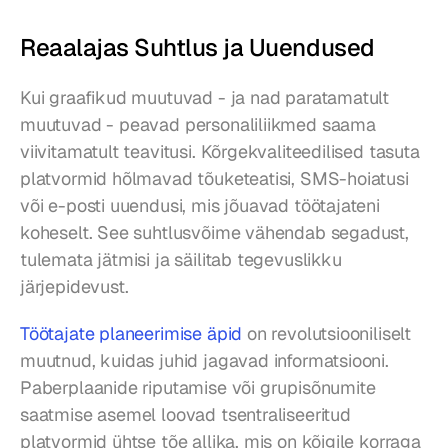
Reaalajas Suhtlus ja Uuendused
Kui graafikud muutuvad - ja nad paratamatult 
muutuvad - peavad personaliliikmed saama 
viivitamatult teavitusi. Kõrgekvaliteedilised tasuta 
platvormid hõlmavad tõuketeatisi, SMS-hoiatusi 
või e-posti uuendusi, mis jõuavad töötajateni 
koheselt. See suhtlusvõime vähendab segadust, 
tulemata jätmisi ja säilitab tegevuslikku 
järjepidevust.
Töötajate planeerimise äpid
 on revolutsiooniliselt 
muutnud, kuidas juhid jagavad informatsiooni. 
Paberplaanide riputamise või grupisõnumite 
saatmise asemel loovad tsentraliseeritud 
platvormid ühtse tõe allika, mis on kõigile korraga 