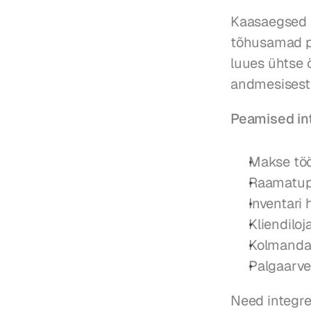
Kaasaegsed t
tõhusamad pl
luues ühtse 
andmesisest
Peamised in
Makse töö
Raamatupi
Inventari
Kliendilo
Kolmandat
Palgaarv
Need integre