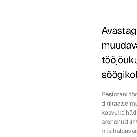
Avastage
muudavad
tööjõuku
söögiko
Restorani tö
digitaalse m
kasvuks häda
arenenud lih
mis haldavad 