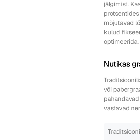
jälgimist. K
protsentides
mõjutavad lõ
kulud fiksee
optimeerida.
Nutikas gr
Traditsiooni
või pabergraa
pahandavad t
vastavad nen
Traditsioon