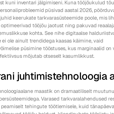
st kuni inventari jälgimiseni. Kuna tööjõukulud tõ
 personaliprobleemid püsivad aastal 2026, pöörduva
juhid keerukate tarkvarasüsteemide poole, mis lih
 optimeerivad tööjõu jaotust ning pakuvad reaalaja
emuslikkuse kohta. See nihe digitaalse halduriistva
ei ole ainult trendidega kaasas käimine, vaid 
õimelise püsimine tööstuses, kus marginaalid on v
efektiivsus mõjutab otseselt kasumlikkust.
ani juhtimistehnoloogia 
hnoloogiaalane maastik on dramaatiliselt muutunud
ersüsteemidega. Varased tarkvaralahendused rest
peamiselt tehingute töötlemisele, kuid tänapäeva