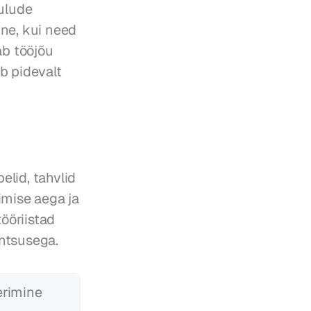
lude 
ne, kui need 
b tööjõu 
 pidevalt 
lid, tahvlid 
mise aega ja 
öriistad 
entsusega.
erimine