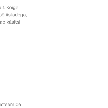
t. Kõige 
riistadega, 
b käsitsi 
üsteemide 