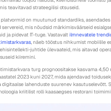
õlmavad tööjõu haldust, kliendisuhete tööriistu ja
mis teavitavad strateegilisi otsuseid.
 platvormid on muutunud standardiks, asendades 
 servereid, mis nõudsid märkimisväärseid esialgse
id ja pidevat IT-tuge. Vastavalt 
ilmnevatele trendid
timistarkvaras
, näeb tööstus nihkumist mobiilile es
ehisintellekti-juhtide ülevaateid, mis aitavad opera
suseid kiiremini.
htimistarkvara turg prognoositakse kasvama 4,50 mi
 aastatel 2023 kuni 2027, mida ajendavad toidusekt
a digitaalse lahenduste suurenev kasutuselevõtt. S
oloogia kriitilist rolli kaasaegses restorani toimimi