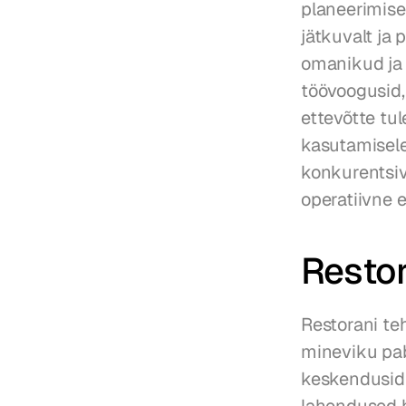
planeerimise
jätkuvalt ja
omanikud ja 
töövoogusid,
ettevõtte tul
kasutamisele 
konkurentsiv
operatiivne 
Restor
Restorani te
mineviku pab
keskendusid 