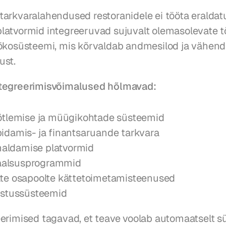
arkvaralahendused restoranidele ei tööta eraldatul
atvormid integreeruvad sujuvalt olemasolevate töö
ökosüsteemi, mis kõrvaldab andmesilod ja vähenda
ust.
tegreerimisvõimalused hõlmavad:
tlemise ja müügikohtade süsteemid
damis- ja finantsaruande tarkvara
 haldamise platvormid
jaalsusprogrammid
e osapoolte kättetoimetamisteenused
estussüsteemid
erimised tagavad, et teave voolab automaatselt s