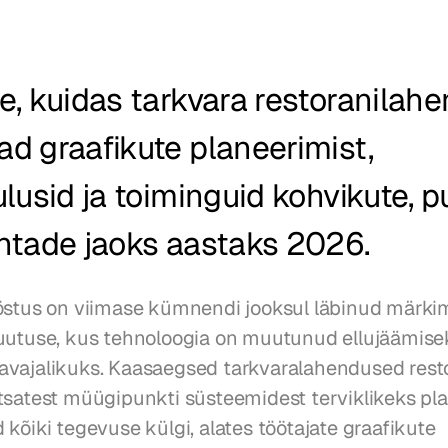
, kuidas tarkvara restoranilahe
 graafikute planeerimist, 
lusid ja toiminguid kohvikute, pu
htade jaoks aastaks 2026.
östus on viimase kümnendi jooksul läbinud märkim
uutuse, kus tehnoloogia on muutunud ellujäämisek
vajalikuks. Kaasaegsed tarkvaralahendused resto
tsatest müügipunkti süsteemidest terviklikeks pla
kõiki tegevuse külgi, alates töötajate graafikute 