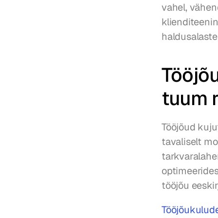
vahel, vähen
klienditeeni
haldusalaste
Tööjõu
tuum r
Tööjõud kuju
tavaliselt m
tarkvaralahe
optimeerides
tööjõu eeski
Tööjõukulude