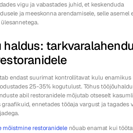
dades vigu ja vabastades juhid, et keskenduda 
ndusele ja meeskonna arendamisele, selle asemel e
 ülesannetega.
 haldus: tarkvaralahendu
estoranidele
tab endast suurimat kontrollitavat kulu enamikus r
oodustades 25-35% kogutulust. Tõhus tööjõuhaldus
nduste abil restoranidele mõjutab otseselt kasumli
 graafikuid, ennetades tööaja vargust ja tagades 
rjadega.
 mõistmine restoranidele
 nõuab enamat kui tööta