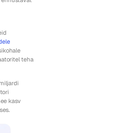
 ennustavat 
id 
ele 
ikohale 
atoritel teha 
ljardi 
ori 
ee kasv 
ses.