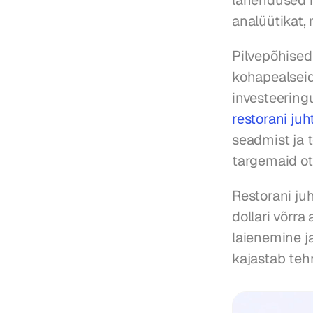
lahendused h
analüütikat, 
Pilvepõhised
kohapealseid
investeeringu
restorani juh
seadmist ja t
targemaid ot
Restorani ju
dollari võrra
laienemine j
kajastab tehn