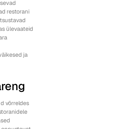
usevad 
d restorani 
tsustavad 
s ülevaateid 
ra 
äikesed ja 
areng
 võrreldes 
oranidele 
sed 