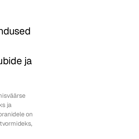
ndused 
bide ja 
isväärse 
s ja 
ranidele on 
tvormideks, 