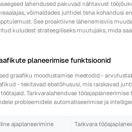
aasaegsed lahendused pakuvad nähtavust tööjõuku
 reaalajas, võimaldades juhtidel teha kohandusi en
pptulemust. See proaktiivne lähenemisviis muuda
ritud kuludest strateegiliseks muutujaks, mida saab
aafikute planeerimise funktsioonid
lised graafiku moodustamise meetodid - arvutustabe
fikud - tekitavad ebatõhususi, mis raiskavad juhti
öötajaid. Tarkvaralahenduse tööajaplaneerimise tö
dele probleemidele automatiseerimise ja intellig
iline ajaplaneerimine
Tarkvara tööajaplane