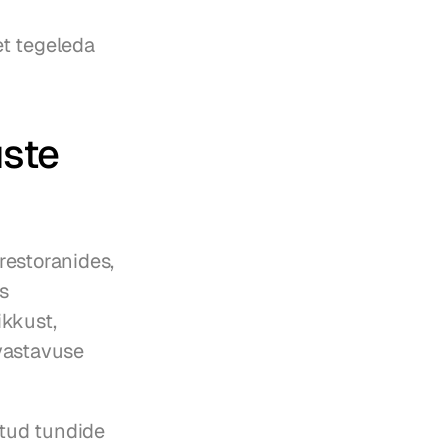
t tegeleda 
ste 
estoranides, 
 
kkust, 
vastavuse 
tud tundide 