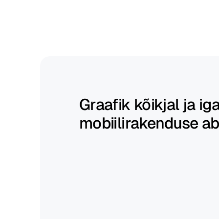
graafikud
kiiresti
ja
hoidke
need
paindlikud.
Graafik kõikjal ja igal
mobiilirakenduse ab