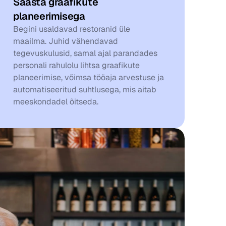
Säästa graafikute 
planeerimisega
Begini usaldavad restoranid üle 
maailma. Juhid vähendavad 
tegevuskulusid, samal ajal parandades 
personali rahulolu lihtsa graafikute 
planeerimise, võimsa tööaja arvestuse ja 
automatiseeritud suhtlusega, mis aitab 
meeskondadel õitseda.