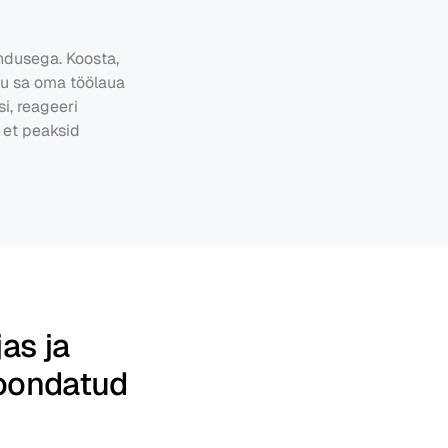
endusega. Koosta, 
gu sa oma töölaua 
i, reageeri 
 et peaksid 
s ja 
joondatud