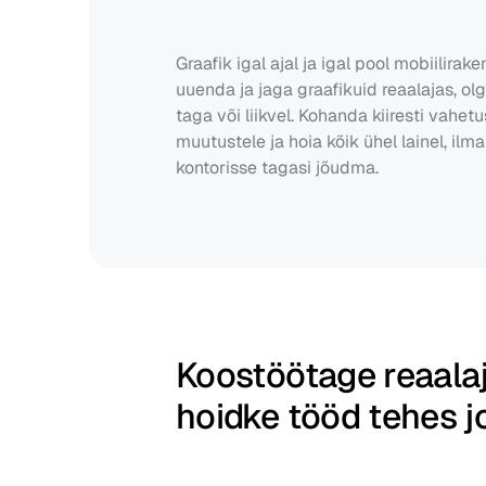
Graafik igal ajal ja igal pool mobiilirak
uuenda ja jaga graafikuid reaalajas, ol
taga või liikvel. Kohanda kiiresti vahetus
muutustele ja hoia kõik ühel lainel, ilma
kontorisse tagasi jõudma.
Koostöötage reaalaja
hoidke tööd tehes 