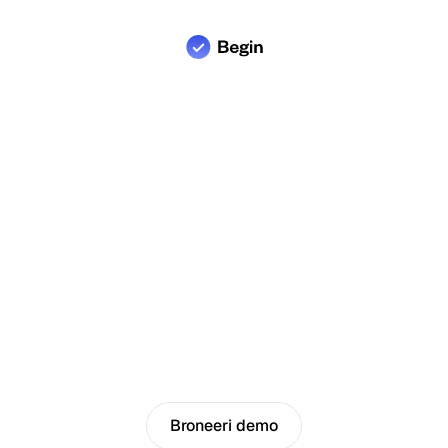
4.8
Klientide hinnang
Broneeri demo