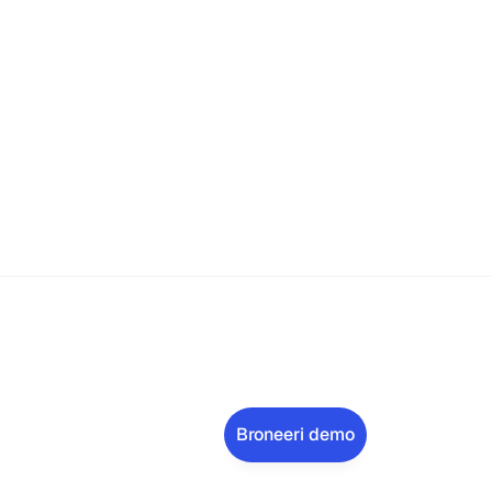
spordi andmed
pordi teatatud aeg oma palgaarvestuse või 
onali tarkvarasse lihtsalt ja hoia 
gaarvestus täpne ilma lisatööta.
Broneeri demo