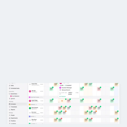
Restoranai
Užkandinės
Kur galiu tai rasti? 😤
Kepyklos
Maisto tiekimas
Ar tai yra „Google“ skaičiuoklėse...
Kainos
4.8
Mėgstamas klientų