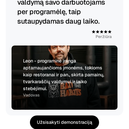
valdymą savo darbuotojams 
per programėlę, taip 
sutaupydamas daug laiko.
4
.
9
Peržiūra
Leon - programinė įranga 
aptarnaujančioms įmonėms, tokioms 
kaip restoranai ir pan., skirta pamainų, 
tvarkaraščių valdymui ir laiko 
stebėjimui.
Vadovas
Užsisakyti demonstraciją