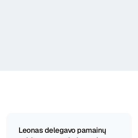
Komunikuoti
Ataskaita
„Begin“
padeda
vadovams
klestėti
Leonas delegavo pamainų 