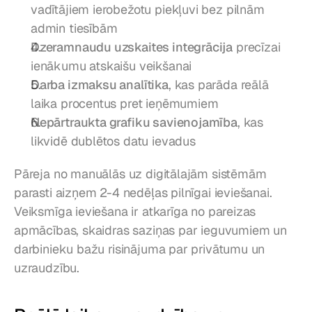
vadītājiem ierobežotu piekļuvi bez pilnām 
admin tiesībām
Dzeramnaudu uzskaites integrācija
 precīzai 
ienākumu atskaišu veikšanai
Darba izmaksu analītika
, kas parāda reālā 
laika procentus pret ieņēmumiem
Nepārtraukta grafiku savienojamība
, kas 
likvidē dublētos datu ievadus
Pāreja no manuālās uz digitālajām sistēmām 
parasti aizņem 2-4 nedēļas pilnīgai ieviešanai. 
Veiksmīga ieviešana ir atkarīga no pareizas 
apmācības, skaidras saziņas par ieguvumiem un 
darbinieku bažu risinājuma par privātumu un 
uzraudzību.