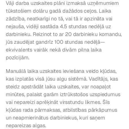
Vāji darba uzskaites plāni izmaksā uzņēmumiem 
tūkstošiem dolāru gadā dažādos ceļos. Laika 
zādzība, neatkarīgi no tā, vai tā ir apzināta vai 
nejauša, vidēji sastāda 4.5 stundas nedēļā uz 
darbinieku. Reizinot to ar 20 darbinieku komandu, 
jūs zaudējat gandrīz 100 stundas nedēļā—
ekvivalents vairāk nekā divām pilna laika 
pozīcijām.
Manuālā laika uzskaites ieviešana veido kļūdas, 
kas izplatās visā jūsu algu sistēmā. Vadītājs, kas 
steidz apstrādāt laika uzskaites, var noapaļot 
minūtes, palaist garām iztrūkstošos uzspiedumus 
vai nepareizi aprēķināt virsstundu likmes. Šīs 
kļūdas rada pārmaksas, atbilstības pārkāpumus 
un neapmierinātus darbiniekus, kuri saņem 
nepareizas algas.