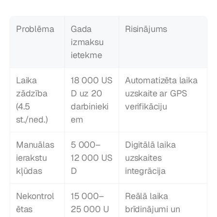
Problēma
Gada 
Risinājums
izmaksu 
ietekme
Laika 
18 000 US
Automatizēta laika 
zādzība 
D uz 20 
uzskaite ar GPS 
(4.5 
darbinieki
verifikāciju
st./ned.)
em
Manuālas 
5 000–
Digitālā laika 
ierakstu 
12 000 US
uzskaites 
kļūdas
D
integrācija
Nekontrol
15 000–
Reālā laika 
ētas 
25 000 U
brīdinājumi un 