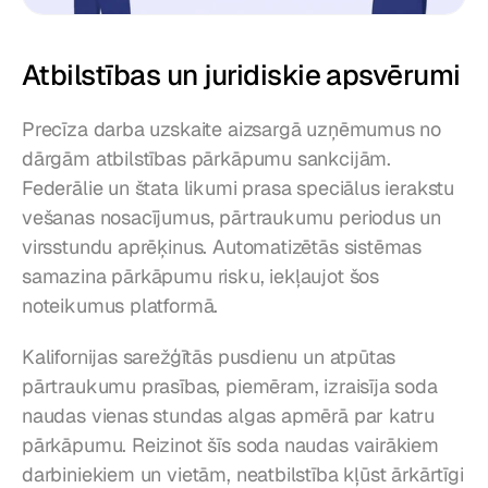
Atbilstības un juridiskie apsvērumi
Precīza darba uzskaite aizsargā uzņēmumus no 
dārgām atbilstības pārkāpumu sankcijām. 
Federālie un štata likumi prasa speciālus ierakstu 
vešanas nosacījumus, pārtraukumu periodus un 
virsstundu aprēķinus. Automatizētās sistēmas 
samazina pārkāpumu risku, iekļaujot šos 
noteikumus platformā.
Kalifornijas sarežģītās pusdienu un atpūtas 
pārtraukumu prasības, piemēram, izraisīja soda 
naudas vienas stundas algas apmērā par katru 
pārkāpumu. Reizinot šīs soda naudas vairākiem 
darbiniekiem un vietām, neatbilstība kļūst ārkārtīgi 