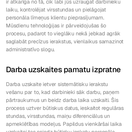
ir atkarīga no tā, cik labi jūs uzraugat darbinieku 
laiku, kontrolējat virsstundas un pielāgojat 
personāla līmeņus klientu pieprasījumam. 
Mūsdienu tehnoloģijas ir pārveidojušas šo 
procesu, padarot to vieglāku nekā jebkad agrāk 
saglabāt precīzus ierakstus, vienlaikus samazinot 
administratīvo slogu.
Darba uzskaites pamatu izpratne
Darba uzskaite ietver sistemātisku ierakstu 
vešanu par to, kad darbinieki sāk darbu, paņem 
pārtraukumus un beidz darba laika uzskaiti. Šis 
process uztver būtiskus datus, ieskaitot regulāras 
stundas, virsstundas, maiņu diferenciālus un 
apmeklētības modeļus. Papildus vienkāršai laika 
uzskaitei tas sniedz būtisku ieskatu personāla 