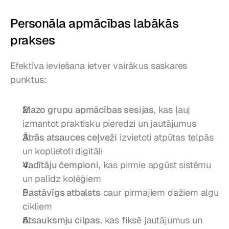
Personāla apmācības labākās 
prakses
Efektīva ieviešana ietver vairākus saskares 
punktus:
Mazo grupu apmācības sesijas
, kas ļauj 
izmantot praktisku pieredzi un jautājumus
Ātrās atsauces ceļveži
 izvietoti atpūtas telpās 
un koplietoti digitāli
Vadītāju čempioni
, kas pirmie apgūst sistēmu 
un palīdz kolēģiem
Pastāvīgs atbalsts
 caur pirmajiem dažiem algu 
cikliem
Atsauksmju cilpas
, kas fiksē jautājumus un 