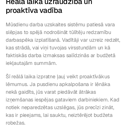
Reālā laika uzraudzība un 
proaktīva vadība
Mūsdienu darba uzskaites sistēmu patiesā vara 
slēpjas to spējā nodrošināt tūlītēju redzamību 
darbaspēka izplatīšanā. Vadītāji var uzreiz redzēt, 
kas strādā, vai viņi tuvojas virsstundām un kā 
faktiskās darba izmaksas salīdzinās ar budžetā 
iekļautajām summām.
Šī reālā laika izpratne ļauj veikt proaktīvākus 
lēmumus. Ja pusdienu apkalpošana ir lēnāka 
nekā gaidīts, jūs varat piedāvāt ātrākas 
izņemšanas iespējas gataviem darbiniekiem. Kad 
notiek neparedzētas uzslēgas, jūs precīzi zināt, 
kas ir pieejams, lai sauktu, neiztērējot budžeta 
robežas.