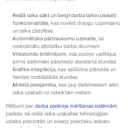
Reālā laika sākt un beigt darba laika uzskaiti 
funkcionalitāte
, kas novērš draugu uzpirkšanu 
un laika zādzības
Automātiska pārtraukumu uzskaite
, lai 
nodrošinātu atbilstību darba likumiem
Virsstundu brīdinājumi
, kas paziņo vadītājus 
pirms darbinieki pārsniedz standarta stundas
Grafika integrācija
, kas salīdzina plānotās un 
faktiski nostrādātās stundas
Mobilā pieejamība
, kas ļauj darbiniekiem sākt 
laika uzskaiti no noteiktām vietām
Pētījumi par 
darba patēriņa mērīšanas sistēmām
parāda, kā reālā laika uzskaites tehnoloģijas 
uzlabo precizitāti un sniedz praktisku ieskatu 