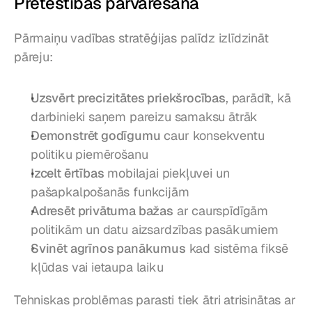
Pretestības pārvarēšana
Pārmaiņu vadības stratēģijas palīdz izlīdzināt 
pāreju:
Uzsvērt precizitātes priekšrocības
, parādīt, kā 
darbinieki saņem pareizu samaksu ātrāk
Demonstrēt godīgumu
 caur konsekventu 
politiku piemērošanu
Izcelt ērtības
 mobilajai piekļuvei un 
pašapkalpošanās funkcijām
Adresēt privātuma bažas
 ar caurspīdīgām 
politikām un datu aizsardzības pasākumiem
Svinēt agrīnos panākumus
 kad sistēma fiksē 
kļūdas vai ietaupa laiku
Tehniskas problēmas parasti tiek ātri atrisinātas ar 