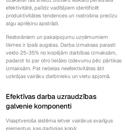
efektivitātē, palīdz vadītājiem identificēt 
produktivitātes tendences un nodrošina precīzu 
algu aprēķinu apstrādi.
Restorāniem un pakalpojumu uzņēmumiem 
likmes ir īpaši augstas. Darba izmaksas parasti 
veido 25-35% no kopējām darbības izmaksām, 
padarot to par otro lielāko izdevumu pēc pārtikas 
izmaksām. Pat nelielas neefektivitātes ātri 
uzkrājas vairāku darbinieku un vietu apjomā.
Efektīvas darba uzraudzības 
galvenie komponenti
Visaptveroša sistēma ietver vairākus svarīgus 
elementus, kas darbojas kopā: