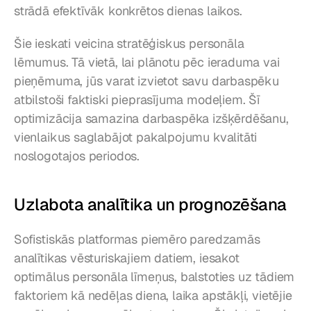
strādā efektīvāk konkrētos dienas laikos.
Šie ieskati veicina stratēģiskus personāla 
lēmumus. Tā vietā, lai plānotu pēc ieraduma vai 
pieņēmuma, jūs varat izvietot savu darbaspēku 
atbilstoši faktiski pieprasījuma modeļiem. Šī 
optimizācija samazina darbaspēka izšķērdēšanu, 
vienlaikus saglabājot pakalpojumu kvalitāti 
noslogotajos periodos.
Uzlabota analītika un prognozēšana
Sofistiskās platformas piemēro paredzamās 
analītikas vēsturiskajiem datiem, iesakot 
optimālus personāla līmeņus, balstoties uz tādiem 
faktoriem kā nedēļas diena, laika apstākļi, vietējie 