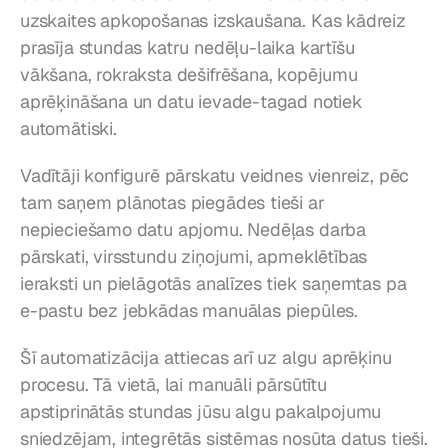
uzskaites apkopošanas izskaušana. Kas kādreiz 
prasīja stundas katru nedēļu-laika kartīšu 
vākšana, rokraksta dešifrēšana, kopējumu 
aprēķināšana un datu ievade-tagad notiek 
automātiski.
Vadītāji konfigurē pārskatu veidnes vienreiz, pēc 
tam saņem plānotas piegādes tieši ar 
nepieciešamo datu apjomu. Nedēļas darba 
pārskati, virsstundu ziņojumi, apmeklētības 
ieraksti un pielāgotās analīzes tiek saņemtas pa 
e-pastu bez jebkādas manuālas piepūles.
Šī automatizācija attiecas arī uz algu aprēķinu 
procesu. Tā vietā, lai manuāli pārsūtītu 
apstiprinātās stundas jūsu algu pakalpojumu 
sniedzējam, integrētās sistēmas nosūta datus tieši. 