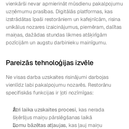
vienkārši nevar apmierināt mūsdienu pakalpojumu 
uzņēmumu prasības. Digitālās platformas, kas 
izstrādātas īpaši restorāniem un kafejnīcām, risina 
unikālus nozares izaicinājumus, piemēram, dalītas 
maiņas, dažādas stundas likmes atšķirīgām 
pozīcijām un augstu darbinieku mainīgumu.
Pareizās tehnoloģijas izvēle
Ne visas darba uzskaites risinājumi darbojas 
vienlīdz labi pakalpojumu nozarēs. Restorānu 
specifiskās funkcijas ir ļoti nozīmīgas:
Ātri laika uzskaites procesi
, kas nerada 
šķēršļus maiņu pārslēgšanas laikā
Lomu bāzētas atļaujas
, kas ļauj maiņu 