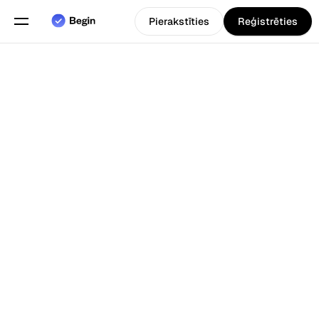
Pierakstīties
Reģistrēties
Angļu
Izvēlieties valodu
valoda
Funkcijas
Atpakaļ uz Blogs
Grafiku plānošana
Darba laika uzskaite
Pārskati
Mobilā lietotne
Izveidots priekš