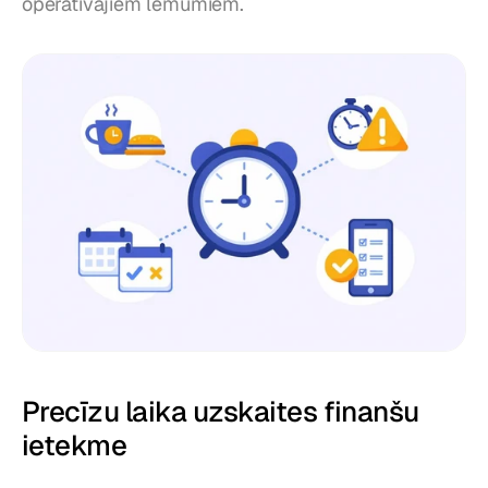
operatīvajiem lēmumiem.
Precīzu laika uzskaites finanšu 
ietekme