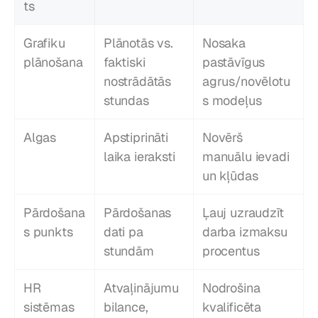
ts
Grafiku 
Plānotās vs. 
Nosaka 
plānošana
faktiski 
pastāvīgus 
nostrādātās 
agrus/novēlotu
stundas
s modeļus
Algas
Apstiprināti 
Novērš 
laika ieraksti
manuālu ievadi 
un kļūdas
Pārdošana
Pārdošanas 
Ļauj uzraudzīt 
s punkts
dati pa 
darba izmaksu 
stundām
procentus
HR 
Atvaļinājumu 
Nodrošina 
sistēmas
bilance, 
kvalificēta 