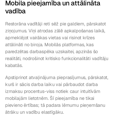
Mobila pieejamība un attālināta 
vadība
Restorāna vadītāji reti sēž pie galdiem, pārskatot 
ziņojumus. Viņi atrodas zālē apkalpošanas laikā, 
apmeklējot vairākas vietas vai risinot krīzes 
attālināti no biroja. Mobilās platformas, kas 
paredzētas darbaspēka uzskaitei, apzinās šo 
realitāti, nodrošinot kritisko funkcionalitāti vadītāju 
kabatās.
Apstiprinot atvaļinājuma pieprasījumus, pārskatot, 
kurš ir sācis darba laiku vai pārbaudot darba 
izmaksu procentus-viss notiek caur intuitīvām 
mobilajām lietotnēm. Šī pieejamība ne tikai 
pievieno ērtības; tā padara lēmumu pieņemšanu 
ātrāku un vadību elastīgāku.