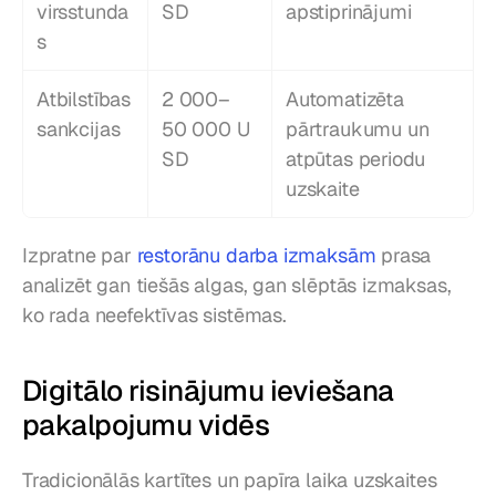
virsstunda
SD
apstiprinājumi
s
Atbilstības 
2 000–
Automatizēta 
sankcijas
50 000 U
pārtraukumu un 
SD
atpūtas periodu 
uzskaite
Izpratne par 
restorānu darba izmaksām
 prasa 
analizēt gan tiešās algas, gan slēptās izmaksas, 
ko rada neefektīvas sistēmas.
Digitālo risinājumu ieviešana 
pakalpojumu vidēs
Tradicionālās kartītes un papīra laika uzskaites 