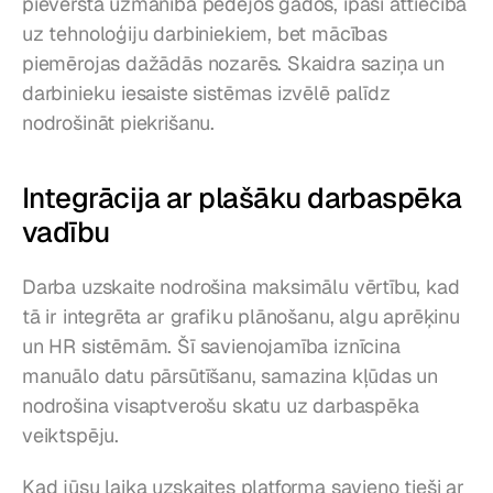
pievērsta uzmanība pēdējos gados, īpaši attiecībā 
uz tehnoloģiju darbiniekiem, bet mācības 
piemērojas dažādās nozarēs. Skaidra saziņa un 
darbinieku iesaiste sistēmas izvēlē palīdz 
nodrošināt piekrišanu.
Integrācija ar plašāku darbaspēka 
vadību
Darba uzskaite nodrošina maksimālu vērtību, kad 
tā ir integrēta ar grafiku plānošanu, algu aprēķinu 
un HR sistēmām. Šī savienojamība iznīcina 
manuālo datu pārsūtīšanu, samazina kļūdas un 
nodrošina visaptverošu skatu uz darbaspēka 
veiktspēju.
Kad jūsu laika uzskaites platforma savieno tieši ar 