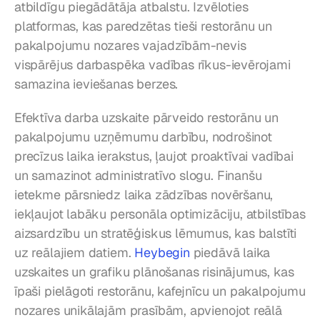
atbildīgu piegādātāja atbalstu. Izvēloties 
platformas, kas paredzētas tieši restorānu un 
pakalpojumu nozares vajadzībām-nevis 
vispārējus darbaspēka vadības rīkus-ievērojami 
samazina ieviešanas berzes.
Efektīva darba uzskaite pārveido restorānu un 
pakalpojumu uzņēmumu darbību, nodrošinot 
precīzus laika ierakstus, ļaujot proaktīvai vadībai 
un samazinot administratīvo slogu. Finanšu 
ietekme pārsniedz laika zādzības novēršanu, 
iekļaujot labāku personāla optimizāciju, atbilstības 
aizsardzību un stratēģiskus lēmumus, kas balstīti 
uz reālajiem datiem. 
Heybegin
 piedāvā laika 
uzskaites un grafiku plānošanas risinājumus, kas 
īpaši pielāgoti restorānu, kafejnīcu un pakalpojumu 
nozares unikālajām prasībām, apvienojot reālā 