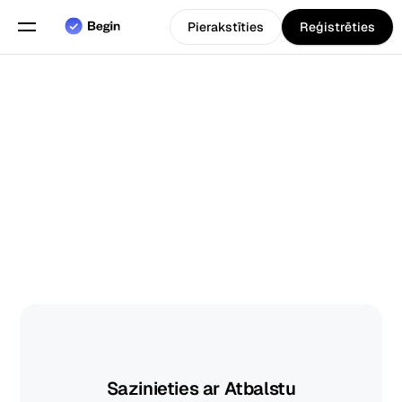
Pierakstīties
Reģistrēties
Angļu
Izvēlieties valodu
valoda
Funkcijas
Grafiku plānošana
Darba laika uzskaite
Pārskati
Mobilā lietotne
Izveidots priekš
Sazinieties ar Atbalstu