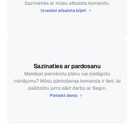
Sazinieties ar mūsu atbalsta komandu.
Restorāni
Izveidot atbalsta biļeti
Krogi
Maiznīcas
Ēdināšana
Cenas
Sazinaties ar pardosanu
Meklējat piemērotu plānu vai pielāgotu
risinājumu? Mūsu pārdošanas komanda ir šeit, lai
palīdzētu jums sākt darbu ar Begin.
Pieteikt demo