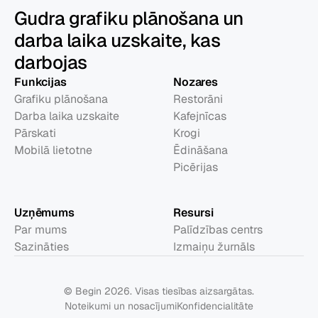
Gudra grafiku plānošana un
darba laika uzskaite, kas
darbojas
Funkcijas
Nozares
Grafiku plānošana
Restorāni
Darba laika uzskaite
Kafejnīcas
Pārskati
Krogi
Mobilā lietotne
Ēdināšana
Picērijas
Uzņēmums
Resursi
Par mums
Palīdzības centrs
Sazināties
Izmaiņu žurnāls
© Begin 2026. Visas tiesības aizsargātas.
Noteikumi un nosacījumi
Konfidencialitāte