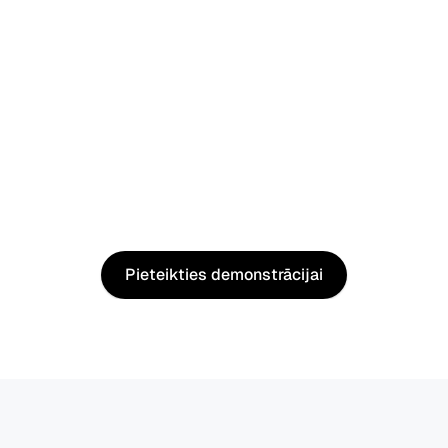
Restorāni
Viesnīcas
Kafejnīcas
Krogi
Ēdināšana
Maiznīcas
Picērijas
Sāciet
ar
Begin
Pieteikties demonstrācijai