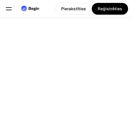
Pierakstīties
Reģistrēties
Angļu
Izvēlieties valodu
valoda
Funkcijas
Atpakaļ uz Blogs
Grafiku plānošana
Darba laika uzskaite
Pārskati
Mobilā lietotne
Izveidots priekš