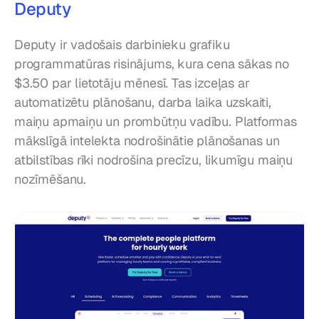
Deputy
Deputy ir vadošais darbinieku grafiku 
programmatūras risinājums, kura cena sākas no 
$3.50 par lietotāju mēnesī. Tas izceļas ar 
automatizētu plānošanu, darba laika uzskaiti, 
maiņu apmaiņu un prombūtņu vadību. Platformas 
mākslīgā intelekta nodrošinātie plānošanas un 
atbilstības rīki nodrošina precīzu, likumīgu maiņu 
nozīmēšanu.