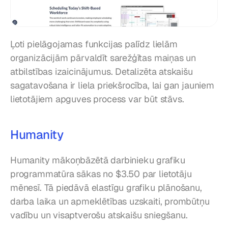
Ļoti pielāgojamas funkcijas palīdz lielām 
organizācijām pārvaldīt sarežģītas maiņas un 
atbilstības izaicinājumus. Detalizēta atskaišu 
sagatavošana ir liela priekšrocība, lai gan jauniem 
lietotājiem apguves process var būt stāvs.
Humanity
Humanity mākoņbāzētā darbinieku grafiku 
programmatūra sākas no $3.50 par lietotāju 
mēnesī. Tā piedāvā elastīgu grafiku plānošanu, 
darba laika un apmeklētības uzskaiti, prombūtņu 
vadību un visaptverošu atskaišu sniegšanu.