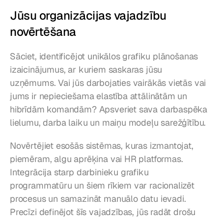
Jūsu organizācijas vajadzību 
novērtēšana
Sāciet, identificējot unikālos grafiku plānošanas 
izaicinājumus, ar kuriem saskaras jūsu 
uzņēmums. Vai jūs darbojaties vairākās vietās vai 
jums ir nepieciešama elastība attālinātām un 
hibrīdām komandām? Apsveriet sava darbaspēka 
lielumu, darba laiku un maiņu modeļu sarežģītību.
Novērtējiet esošās sistēmas, kuras izmantojat, 
piemēram, algu aprēķina vai HR platformas. 
Integrācija starp darbinieku grafiku 
programmatūru un šiem rīkiem var racionalizēt 
procesus un samazināt manuālo datu ievadi. 
Precīzi definējot šīs vajadzības, jūs radāt drošu 