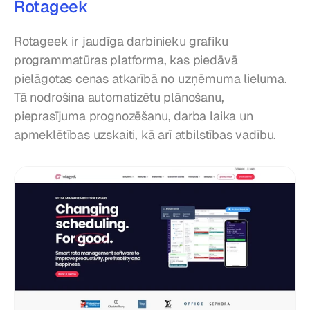
Rotageek
Rotageek ir jaudīga darbinieku grafiku 
programmatūras platforma, kas piedāvā 
pielāgotas cenas atkarībā no uzņēmuma lieluma. 
Tā nodrošina automatizētu plānošanu, 
pieprasījuma prognozēšanu, darba laika un 
apmeklētības uzskaiti, kā arī atbilstības vadību.