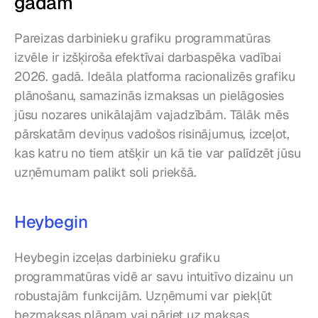
gadam
Pareizas darbinieku grafiku programmatūras 
izvēle ir izšķiroša efektīvai darbaspēka vadībai 
2026. gadā. Ideāla platforma racionalizēs grafiku 
plānošanu, samazinās izmaksas un pielāgosies 
jūsu nozares unikālajām vajadzībām. Tālāk mēs 
pārskatām deviņus vadošos risinājumus, izceļot, 
kas katru no tiem atšķir un kā tie var palīdzēt jūsu 
uzņēmumam palikt soli priekšā.
Heybegin
Heybegin izceļas darbinieku grafiku 
programmatūras vidē ar savu intuitīvo dizainu un 
robustajām funkcijām. Uzņēmumi var piekļūt 
bezmaksas plānam vai pāriet uz maksas 