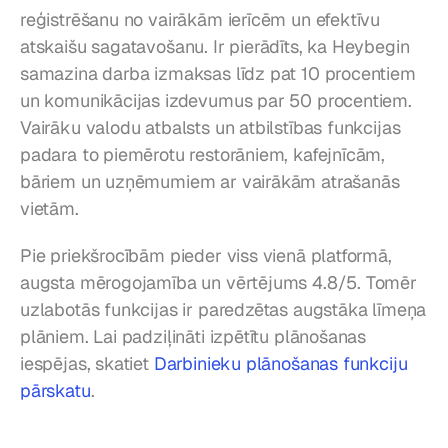
reģistrēšanu no vairākām ierīcēm un efektīvu 
atskaišu sagatavošanu. Ir pierādīts, ka Heybegin 
samazina darba izmaksas līdz pat 10 procentiem 
un komunikācijas izdevumus par 50 procentiem. 
Vairāku valodu atbalsts un atbilstības funkcijas 
padara to piemērotu restorāniem, kafejnīcām, 
bāriem un uzņēmumiem ar vairākām atrašanās 
vietām.
Pie priekšrocībām pieder viss vienā platformā, 
augsta mērogojamība un vērtējums 4.8/5. Tomēr 
uzlabotās funkcijas ir paredzētas augstāka līmeņa 
plāniem. Lai padziļināti izpētītu plānošanas 
iespējas, skatiet 
Darbinieku plānošanas funkciju 
pārskatu
.