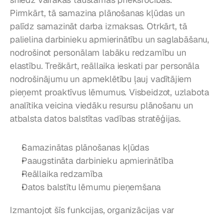
Pirmkārt, tā samazina plānošanas kļūdas un 
palīdz samazināt darba izmaksas. Otrkārt, tā 
palielina darbinieku apmierinātību un saglabāšanu, 
nodrošinot personālam labāku redzamību un 
elastību. Treškārt, reāllaika ieskati par personāla 
nodrošinājumu un apmeklētību ļauj vadītājiem 
pieņemt proaktīvus lēmumus. Visbeidzot, uzlabota 
analītika veicina viedāku resursu plānošanu un 
atbalsta datos balstītas vadības stratēģijas.
Samazinātas plānošanas kļūdas
Paaugstināta darbinieku apmierinātība
Reāllaika redzamība
Datos balstītu lēmumu pieņemšana
Izmantojot šīs funkcijas, organizācijas var 