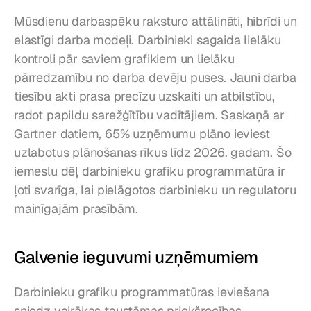
Mūsdienu darbaspēku raksturo attālināti, hibrīdi un 
elastīgi darba modeļi. Darbinieki sagaida lielāku 
kontroli pār saviem grafikiem un lielāku 
pārredzamību no darba devēju puses. Jauni darba 
tiesību akti prasa precīzu uzskaiti un atbilstību, 
radot papildu sarežģītību vadītājiem. Saskaņā ar 
Gartner datiem, 65% uzņēmumu plāno ieviest 
uzlabotus plānošanas rīkus līdz 2026. gadam. Šo 
iemeslu dēļ darbinieku grafiku programmatūra ir 
ļoti svarīga, lai pielāgotos darbinieku un regulatoru 
mainīgajām prasībām.
Galvenie ieguvumi uzņēmumiem
Darbinieku grafiku programmatūras ieviešana 
sniedz vairākas taustāmas priekšrocības. 