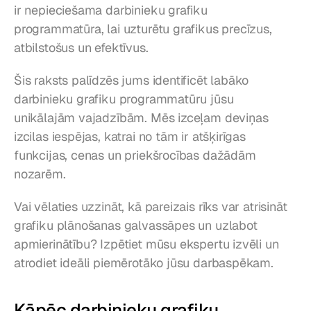
ir nepieciešama darbinieku grafiku 
programmatūra, lai uzturētu grafikus precīzus, 
atbilstošus un efektīvus.
Šis raksts palīdzēs jums identificēt labāko 
darbinieku grafiku programmatūru jūsu 
unikālajām vajadzībām. Mēs izceļam deviņas 
izcilas iespējas, katrai no tām ir atšķirīgas 
funkcijas, cenas un priekšrocības dažādām 
nozarēm.
Vai vēlaties uzzināt, kā pareizais rīks var atrisināt 
grafiku plānošanas galvassāpes un uzlabot 
apmierinātību? Izpētiet mūsu ekspertu izvēli un 
atrodiet ideāli piemērotāko jūsu darbaspēkam.
Kāpēc darbinieku grafiku 