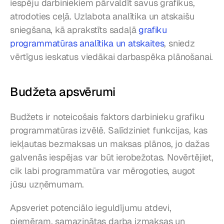
iespēju darbiniekiem pārvaldīt savus grafikus, 
atrodoties ceļā. Uzlabota analītika un atskaišu 
sniegšana, kā aprakstīts sadaļā 
grafiku 
programmatūras analītika un atskaites
, sniedz 
vērtīgus ieskatus viedākai darbaspēka plānošanai.
Budžeta apsvērumi
Budžets ir noteicošais faktors darbinieku grafiku 
programmatūras izvēlē. Salīdziniet funkcijas, kas 
iekļautas bezmaksas un maksas plānos, jo dažas 
galvenās iespējas var būt ierobežotas. Novērtējiet, 
cik labi programmatūra var mērogoties, augot 
jūsu uzņēmumam.
Apsveriet potenciālo ieguldījumu atdevi, 
piemēram, samazinātas darba izmaksas un 