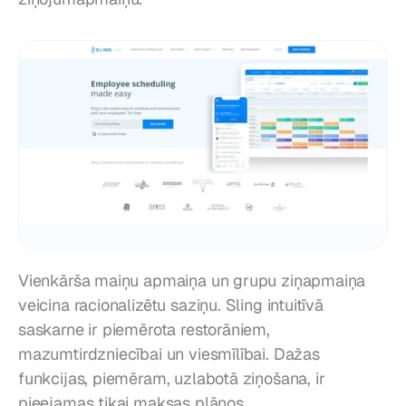
Vienkārša maiņu apmaiņa un grupu ziņapmaiņa 
veicina racionalizētu saziņu. Sling intuitīvā 
saskarne ir piemērota restorāniem, 
mazumtirdzniecībai un viesmīlībai. Dažas 
funkcijas, piemēram, uzlabotā ziņošana, ir 
pieejamas tikai maksas plānos.