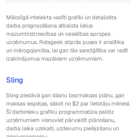
Mākslīgā intelekta vadīti grafiki un detalizēta 
darba prognozēšana atbalsta lielus 
mazumtirdzniecības un veselības aprūpes 
uzņēmumus. Rotageek stiprās puses ir analītika 
un mērogojamība, lai gan tās sarežģītība var radīt 
izaicinājumus mazākiem uzņēmumiem.
Sling
Sling piedāvā gan dāsnu bezmaksas plānu, gan 
maksas iespējas, sākot no $2 par lietotāju mēnesī. 
Šī darbinieku grafiku programmatūra palīdz 
uzņēmumiem vienuviet pārvaldīt plānošanu, 
darba laika uzskaiti, uzdevumu piešķiršanu un 
ziņojumapmaiņu.