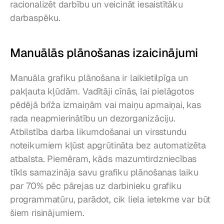
racionalizēt darbību un veicināt iesaistītāku 
darbaspēku.
Manuālās plānošanas izaicinājumi
Manuāla grafiku plānošana ir laikietilpīga un 
pakļauta kļūdām. Vadītāji cīnās, lai pielāgotos 
pēdējā brīža izmaiņām vai maiņu apmaiņai, kas 
rada neapmierinātību un dezorganizāciju. 
Atbilstība darba likumdošanai un virsstundu 
noteikumiem kļūst apgrūtināta bez automatizēta 
atbalsta. Piemēram, kāds mazumtirdzniecības 
tīkls samazināja savu grafiku plānošanas laiku 
par 70% pēc pārejas uz darbinieku grafiku 
programmatūru, parādot, cik liela ietekme var būt 
šiem risinājumiem.