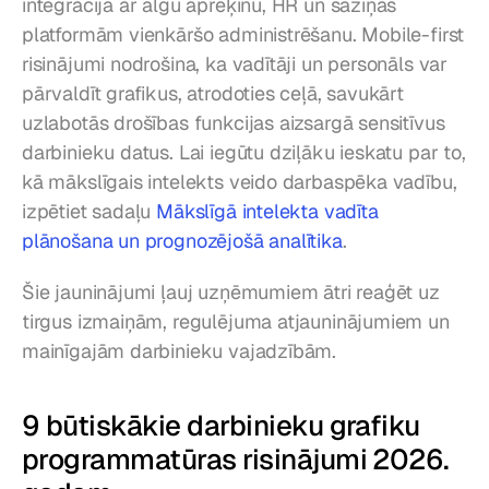
integrācija ar algu aprēķinu, HR un saziņas 
platformām vienkāršo administrēšanu. Mobile-first 
risinājumi nodrošina, ka vadītāji un personāls var 
pārvaldīt grafikus, atrodoties ceļā, savukārt 
uzlabotās drošības funkcijas aizsargā sensitīvus 
darbinieku datus. Lai iegūtu dziļāku ieskatu par to, 
kā mākslīgais intelekts veido darbaspēka vadību, 
izpētiet sadaļu 
Mākslīgā intelekta vadīta 
plānošana un prognozējošā analītika
.
Šie jauninājumi ļauj uzņēmumiem ātri reaģēt uz 
tirgus izmaiņām, regulējuma atjauninājumiem un 
mainīgajām darbinieku vajadzībām.
9 būtiskākie darbinieku grafiku 
programmatūras risinājumi 2026. 