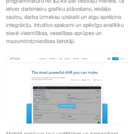
programmatūru no $2.49 par lietotāju mēnesī. Tā 
ietver darbinieku grafiku plānošanu, iekšējo 
saziņu, darba izmaksu uzskaiti un algu aprēķina 
integrāciju. Intuitīvo saskarni un spēcīgo analītiku 
slavē viesmīlības, veselības aprūpes un 
mazumtirdzniecības lietotāji.
Mobilā piekļuve ļauj vadītājiem un personālam 