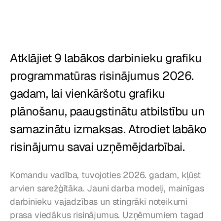
Restorāni
Krogi
Atklājiet 9 labākos darbinieku grafiku 
Maiznīcas
programmatūras risinājumus 2026. 
Ēdināšana
gadam, lai vienkāršotu grafiku 
Cenas
plānošanu, paaugstinātu atbilstību un 
samazinātu izmaksas. Atrodiet labāko 
risinājumu savai uzņēmējdarbībai.
Komandu vadība, tuvojoties 2026. gadam, kļūst 
arvien sarežģītāka. Jauni darba modeļi, mainīgas 
darbinieku vajadzības un stingrāki noteikumi 
prasa viedākus risinājumus. Uzņēmumiem tagad 