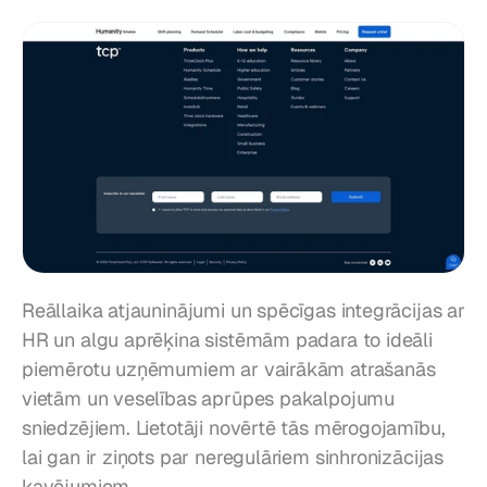
Reāllaika atjauninājumi un spēcīgas integrācijas ar 
HR un algu aprēķina sistēmām padara to ideāli 
piemērotu uzņēmumiem ar vairākām atrašanās 
vietām un veselības aprūpes pakalpojumu 
sniedzējiem. Lietotāji novērtē tās mērogojamību, 
lai gan ir ziņots par neregulāriem sinhronizācijas 
kavējumiem.