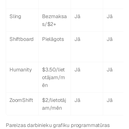
Sling
Bezmaksa
Jā
Jā
s/$2+
Shiftboard
Pielāgots
Jā
Jā
Humanity
$3.50/liet
Jā
Jā
otājam/m
ēn
ZoomShift
$2/lietotāj
Jā
Jā
am/mēn
Pareizas darbinieku grafiku programmatūras 