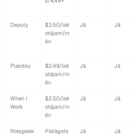
s/€49+
Deputy
$3.50/liet
Jā
Jā
otājam/m
ēn
Planday
$2.49/liet
Jā
Jā
otājam/m
ēn
When I 
$2.50/liet
Jā
Jā
Work
otājam/m
ēn
Rotageek
Pielāgots
Jā
Jā