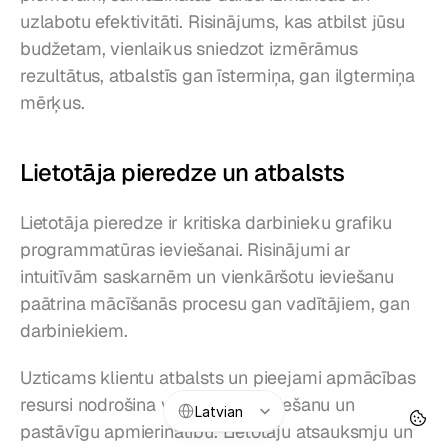
uzlabotu efektivitāti. Risinājums, kas atbilst jūsu 
budžetam, vienlaikus sniedzot izmērāmus 
rezultātus, atbalstīs gan īstermiņa, gan ilgtermiņa 
mērķus.
Lietotāja pieredze un atbalsts
Lietotāja pieredze ir kritiska darbinieku grafiku 
programmatūras ieviešanai. Risinājumi ar 
intuitīvām saskarnēm un vienkāršotu ieviešanu 
paātrina mācīšanās procesu gan vadītājiem, gan 
darbiniekiem.
Uzticams klientu atbalsts un pieejami apmācības 
Select Language
resursi nodrošina vienmērīgu ieviešanu un 
Latvian
pastāvīgu apmierinātību. Lietotāju atsauksmju un 