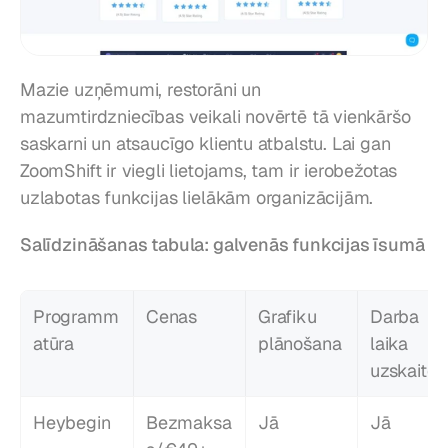
Mazie uzņēmumi, restorāni un 
mazumtirdzniecības veikali novērtē tā vienkāršo 
saskarni un atsaucīgo klientu atbalstu. Lai gan 
ZoomShift ir viegli lietojams, tam ir ierobežotas 
uzlabotas funkcijas lielākām organizācijām.
Salīdzināšanas tabula: galvenās funkcijas īsumā
Programm
Cenas
Grafiku 
Darba 
atūra
plānošana
laika 
uzskaite
Heybegin
Bezmaksa
Jā
Jā