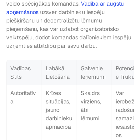
veido spēcīgākas komandas. 
Vadība ar augstu 
apņemšanos
 uzsver darbinieku iespēju 
piešķiršanu un decentralizētu lēmumu 
pieņemšanu, kas var uzlabot organizatorisko 
veiktspēju, dodot komandas dalībniekiem iespēju 
uzņemties atbildību par savu darbu.
Vadības 
Labākā 
Galvenie 
Potenciāl
Stils
Lietošana
Ieņēmumi
e Trūkum
Autoritatīv
Krīzes 
Skaidrs 
Var 
a
situācijas, 
virziens, 
ierobežot 
jauno 
ātri 
radošumu,
darbinieku 
lēmumi
samazināt
apmācība
iesaistīša
os