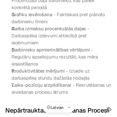
Procentuālā daļa darbinieku, kas paliek 
konkrētā periodā
Grafiku ievērošana
 - Faktiskais pret plānoto 
darbinieku līmeni
Darba izmaksu procentuālās daļas
 - 
Darbaspēka izdevumi attiecībā pret 
ieņēmumiem
Darbinieku apmierinātības vērtējumi
 - 
Regulāru apsekojumu rezultāti, kas mēra 
iesaistīšanos
Produktivitātes mērījumi
 - Izlaide uz 
darbaspēka stundu dažādās nodaļās
Laiks-pozīciju aizpildīšanai
 - Rekrutēšanas un 
ieviešanas procesu ātrums
Select Language
Latvian
Nepārtrauktas Uzlabošanas Procesi