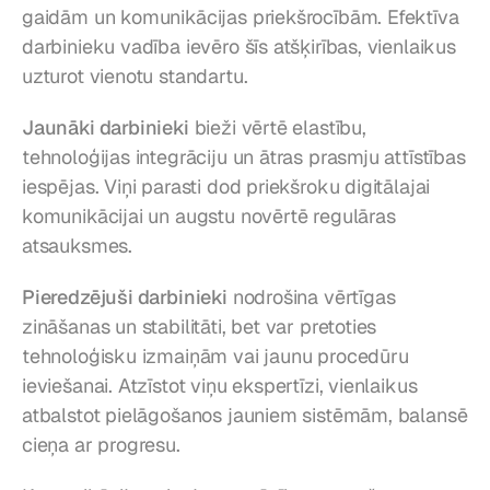
gaidām un komunikācijas priekšrocībām. Efektīva 
darbinieku vadība ievēro šīs atšķirības, vienlaikus 
uzturot vienotu standartu.
Jaunāki darbinieki
 bieži vērtē elastību, 
tehnoloģijas integrāciju un ātras prasmju attīstības 
iespējas. Viņi parasti dod priekšroku digitālajai 
komunikācijai un augstu novērtē regulāras 
atsauksmes.
Pieredzējuši darbinieki
 nodrošina vērtīgas 
zināšanas un stabilitāti, bet var pretoties 
tehnoloģisku izmaiņām vai jaunu procedūru 
ieviešanai. Atzīstot viņu ekspertīzi, vienlaikus 
atbalstot pielāgošanos jauniem sistēmām, balansē 
cieņa ar progresu.