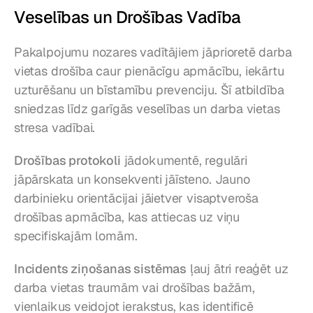
Veselības un Drošības Vadība
Pakalpojumu nozares vadītājiem jāprioretē darba 
vietas drošība caur pienācīgu apmācību, iekārtu 
uzturēšanu un bīstamību prevenciju. Šī atbildība 
sniedzas līdz garīgās veselības un darba vietas 
stresa vadībai.
Drošības protokoli
 jādokumentē, regulāri 
jāpārskata un konsekventi jāīsteno. Jauno 
darbinieku orientācijai jāietver visaptveroša 
drošības apmācība, kas attiecas uz viņu 
specifiskajām lomām.
Incidents ziņošanas sistēmas
 ļauj ātri reaģēt uz 
darba vietas traumām vai drošības bažām, 
vienlaikus veidojot ierakstus, kas identificē 