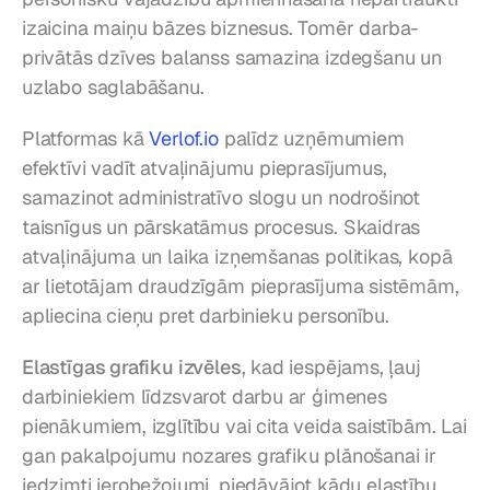
izaicina maiņu bāzes biznesus. Tomēr darba-
privātās dzīves balanss samazina izdegšanu un 
uzlabo saglabāšanu.
Platformas kā 
Verlof.io
 palīdz uzņēmumiem 
efektīvi vadīt atvaļinājumu pieprasījumus, 
samazinot administratīvo slogu un nodrošinot 
taisnīgus un pārskatāmus procesus. Skaidras 
atvaļinājuma un laika izņemšanas politikas, kopā 
ar lietotājam draudzīgām pieprasījuma sistēmām, 
apliecina cieņu pret darbinieku personību.
Elastīgas grafiku izvēles
, kad iespējams, ļauj 
darbiniekiem līdzsvarot darbu ar ģimenes 
pienākumiem, izglītību vai cita veida saistībām. Lai 
gan pakalpojumu nozares grafiku plānošanai ir 
iedzimti ierobežojumi, piedāvājot kādu elastību, 