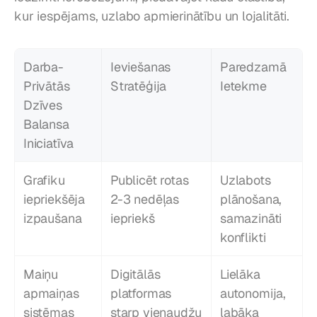
kur iespējams, uzlabo apmierinātību un lojalitāti.
Darba-
Ieviešanas 
Paredzamā 
Privātās 
Stratēģija
Ietekme
Dzīves 
Balansa 
Iniciatīva
Grafiku 
Publicēt rotas 
Uzlabots 
iepriekšēja 
2-3 nedēļas 
plānošana, 
izpaušana
iepriekš
samazināti 
konflikti
Maiņu 
Digitālās 
Lielāka 
apmaiņas 
platformas 
autonomija, 
sistēmas
starp vienaudžu 
labāka 