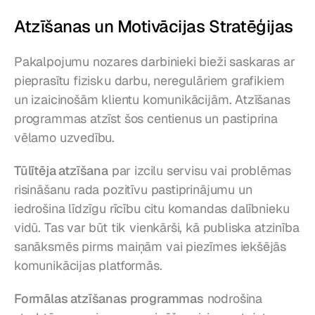
Atzīšanas un Motivācijas Stratēģijas
Pakalpojumu nozares darbinieki bieži saskaras ar 
pieprasītu fizisku darbu, neregulāriem grafikiem 
un izaicinošām klientu komunikācijām. Atzīšanas 
programmas atzīst šos centienus un pastiprina 
vēlamo uzvedību.
Tūlītēja atzīšana
 par izcilu servisu vai problēmas 
risināšanu rada pozitīvu pastiprinājumu un 
iedrošina līdzīgu rīcību citu komandas dalībnieku 
vidū. Tas var būt tik vienkārši, kā publiska atzinība 
sanāksmēs pirms maiņām vai piezīmes iekšējās 
komunikācijas platformās.
Formālas atzīšanas programmas
 nodrošina 