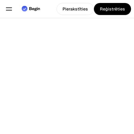
Pierakstīties
Reģistrēties
Angļu
Izvēlieties valodu
valoda
Funkcijas
Atpakaļ uz Blogs
Grafiku plānošana
Darba laika uzskaite
Pārskati
Mobilā lietotne
Izveidots priekš