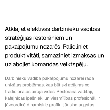
Restorāni
Krogi
Atklājiet efektīvas darbinieku vadības 
Maiznīcas
stratēģijas restorāniem un 
Ēdināšana
pakalpojumu nozarēs. Palieliniet 
Cenas
produktivitāti, samaziniet izmaksas un 
uzlabojiet komandas veiktspēju.
Darbinieku vadība pakalpojumu nozarei rada 
unikālas problēmas, kas būtiski atšķiras no 
tradicionālās biroja vides. Restorāna vadītāji, 
kafejnīcas īpašnieki un viesmīlības profesionāļi ir 
jākoordinē dinamiskie grafiki, jārisina augstas 