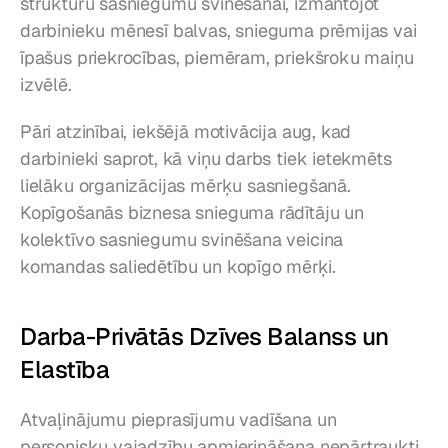
struktūru sasniegumu svinēšanai, izmantojot 
darbinieku mēnesī balvas, snieguma prēmijas vai 
īpašus priekrocības, piemēram, priekšroku maiņu 
izvēlē.
Pāri atzinībai, iekšējā motivācija aug, kad 
darbinieki saprot, kā viņu darbs tiek ietekmēts 
lielāku organizācijas mērķu sasniegšanā. 
Kopīgošanās biznesa snieguma rādītāju un 
kolektīvo sasniegumu svinēšana veicina 
komandas saliedētību un kopīgo mērķi.
Darba-Privātās Dzīves Balanss un 
Elastība
Atvaļinājumu pieprasījumu vadīšana un 
personisku vajadzību apmierināšana nepārtraukti 