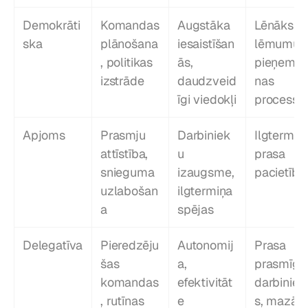
Demokrāti
Komandas 
Augstāka 
Lēnāks 
ska
plānošana
iesaistīšan
lēmumu 
, politikas 
ās, 
pieņemš
izstrāde
daudzveid
nas 
īgi viedokļi
process
Apjoms
Prasmju 
Darbiniek
Ilgtermiņa,
attīstība, 
u 
prasa 
snieguma 
izaugsme, 
pacietību
uzlabošan
ilgtermiņa 
a
spējas
Delegatīva
Pieredzēju
Autonomij
Prasa 
šas 
a, 
prasmīgus
komandas
efektivitāt
darbiniek
, rutīnas 
e
s, mazāk 