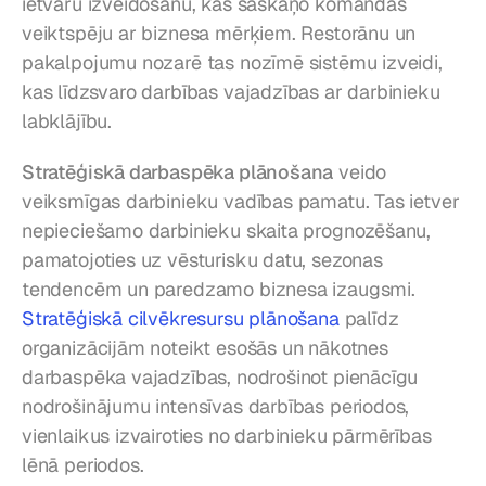
ietvaru izveidošanu, kas saskaņo komandas 
veiktspēju ar biznesa mērķiem. Restorānu un 
pakalpojumu nozarē tas nozīmē sistēmu izveidi, 
kas līdzsvaro darbības vajadzības ar darbinieku 
labklājību.
Stratēģiskā darbaspēka plānošana
 veido 
veiksmīgas darbinieku vadības pamatu. Tas ietver 
nepieciešamo darbinieku skaita prognozēšanu, 
pamatojoties uz vēsturisku datu, sezonas 
tendencēm un paredzamo biznesa izaugsmi. 
Stratēģiskā cilvēkresursu plānošana
 palīdz 
organizācijām noteikt esošās un nākotnes 
darbaspēka vajadzības, nodrošinot pienācīgu 
nodrošinājumu intensīvas darbības periodos, 
vienlaikus izvairoties no darbinieku pārmērības 
lēnā periodos.