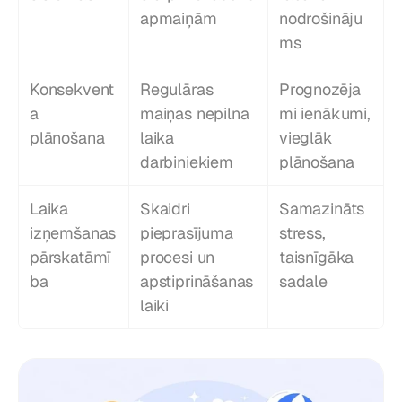
apmaiņām
nodrošināju
ms
Konsekvent
Regulāras 
Prognozēja
a 
maiņas nepilna 
mi ienākumi, 
plānošana
laika 
vieglāk 
darbiniekiem
plānošana
Laika 
Skaidri 
Samazināts 
izņemšanas 
pieprasījuma 
stress, 
pārskatāmī
procesi un 
taisnīgāka 
ba
apstiprināšanas 
sadale
laiki