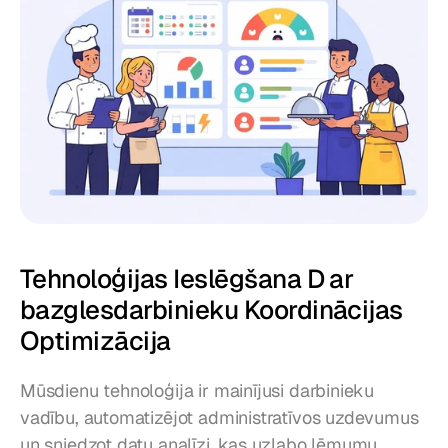
Tehnoloģijas Ieslēgšana D ar 
bazglesdarbinieku Koordinācijas 
Optimizācija
Mūsdienu tehnoloģija ir mainījusi darbinieku 
vadību, automatizējot administratīvos uzdevumus 
un sniedzot datu analīzi, kas uzlabo lēmumu 