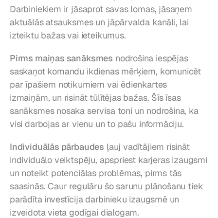
Darbiniekiem ir jāsaprot savas lomas, jāsaņem 
aktuālās atsauksmes un jāpārvalda kanāli, lai 
izteiktu bažas vai ieteikumus.
Pirms maiņas sanāksmes
 nodrošina iespējas 
saskaņot komandu ikdienas mērķiem, komunicēt 
par īpašiem notikumiem vai ēdienkartes 
izmaiņām, un risināt tūlītējas bažas. Šīs īsas 
sanāksmes nosaka servisa toni un nodrošina, ka 
visi darbojas ar vienu un to pašu informāciju.
Individuālās pārbaudes
 ļauj vadītājiem risināt 
individuālo veiktspēju, apspriest karjeras izaugsmi 
un noteikt potenciālas problēmas, pirms tās 
saasinās. Caur regulāru šo sarunu plānošanu tiek 
parādīta investīcija darbinieku izaugsmē un 
izveidota vieta godīgai dialogam.