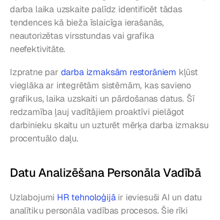
darba laika uzskaite palīdz identificēt tādas 
tendences kā bieža īslaicīga ierašanās, 
neautorizētas virsstundas vai grafika 
neefektivitāte.
Izpratne par 
darba izmaksām restorāniem
 kļūst 
vieglāka ar integrētām sistēmām, kas savieno 
grafikus, laika uzskaiti un pārdošanas datus. Šī 
redzamība ļauj vadītājiem proaktīvi pielāgot 
darbinieku skaitu un uzturēt mērķa darba izmaksu 
procentuālo daļu.
Datu Analizēšana Personāla Vadībā
Uzlabojumi 
HR tehnoloģijā
 ir ieviesuši AI un datu 
analītiku personāla vadības procesos. Šie rīki 