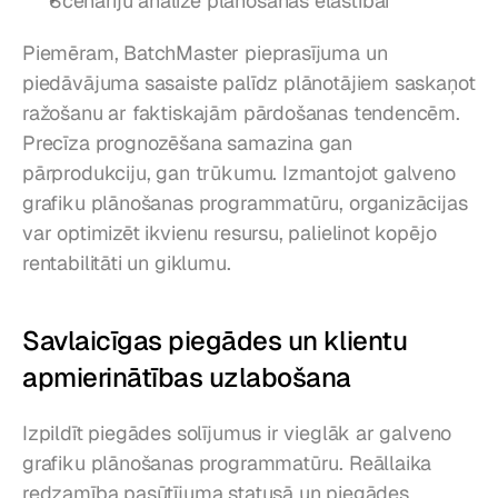
Scenāriju analīze plānošanas elastībai
Piemēram, BatchMaster pieprasījuma un 
piedāvājuma sasaiste palīdz plānotājiem saskaņot 
ražošanu ar faktiskajām pārdošanas tendencēm. 
Precīza prognozēšana samazina gan 
pārprodukciju, gan trūkumu. Izmantojot galveno 
grafiku plānošanas programmatūru, organizācijas 
var optimizēt ikvienu resursu, palielinot kopējo 
rentabilitāti un giklumu.
Savlaicīgas piegādes un klientu 
apmierinātības uzlabošana
Izpildīt piegādes solījumus ir vieglāk ar galveno 
grafiku plānošanas programmatūru. Reāllaika 
redzamība pasūtījuma statusā un piegādes 