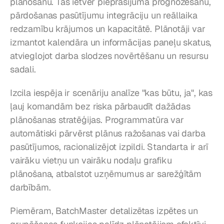
plānošanu. Tās ietver pieprasījuma prognozēšanu, 
pārdošanas pasūtījumu integrāciju un reāllaika 
redzamību krājumos un kapacitātē. Plānotāji var 
izmantot kalendāra un informācijas paneļu skatus, 
atvieglojot darba slodzes novērtēšanu un resursu 
sadali.
Izcila iespēja ir scenāriju analīze "kas būtu, ja", kas 
ļauj komandām bez riska pārbaudīt dažādas 
plānošanas stratēģijas. Programmatūra var 
automātiski pārvērst plānus ražošanas vai darba 
pasūtījumos, racionalizējot izpildi. Standarta ir arī 
vairāku vietņu un vairāku nodaļu grafiku 
plānošana, atbalstot uzņēmumus ar sarežģītām 
darbībām.
Piemēram, BatchMaster detalizētas izpētes un 