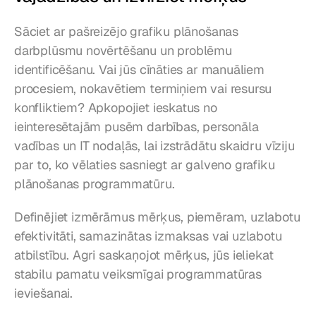
Sāciet ar pašreizējo grafiku plānošanas 
darbplūsmu novērtēšanu un problēmu 
identificēšanu. Vai jūs cīnāties ar manuāliem 
procesiem, nokavētiem termiņiem vai resursu 
konfliktiem? Apkopojiet ieskatus no 
ieinteresētajām pusēm darbības, personāla 
vadības un IT nodaļās, lai izstrādātu skaidru vīziju 
par to, ko vēlaties sasniegt ar galveno grafiku 
plānošanas programmatūru.
Definējiet izmērāmus mērķus, piemēram, uzlabotu 
efektivitāti, samazinātas izmaksas vai uzlabotu 
atbilstību. Agri saskaņojot mērķus, jūs ieliekat 
stabilu pamatu veiksmīgai programmatūras 
ieviešanai.