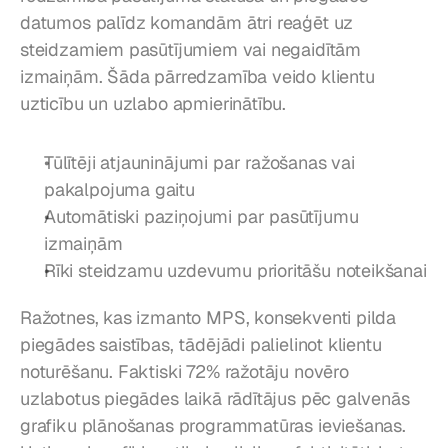
datumos palīdz komandām ātri reaģēt uz 
steidzamiem pasūtījumiem vai negaidītām 
izmaiņām. Šāda pārredzamība veido klientu 
uzticību un uzlabo apmierinātību.
Tūlītēji atjauninājumi par ražošanas vai 
pakalpojuma gaitu
Automātiski paziņojumi par pasūtījumu 
izmaiņām
Rīki steidzamu uzdevumu prioritāšu noteikšanai
Ražotnes, kas izmanto MPS, konsekventi pilda 
piegādes saistības, tādējādi palielinot klientu 
noturēšanu. Faktiski 72% ražotāju novēro 
uzlabotus piegādes laikā rādītājus pēc galvenās 
grafiku plānošanas programmatūras ieviešanas. 