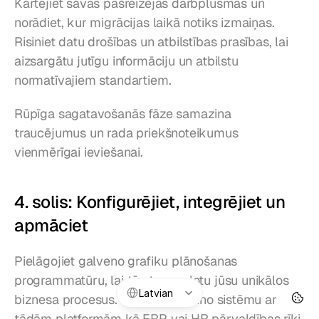
Kartējiet savas pašreizējās darbplūsmas un 
norādiet, kur migrācijas laikā notiks izmaiņas. 
Risiniet datu drošības un atbilstības prasības, lai 
aizsargātu jutīgu informāciju un atbilstu 
normatīvajiem standartiem.
Rūpīga sagatavošanās fāze samazina 
traucējumus un rada priekšnoteikumus 
vienmērīgai ieviešanai.
4. solis: Konfigurējiet, integrējiet un 
apmāciet
Pielāgojiet galveno grafiku plānošanas 
programmatūru, lai tā atspoguļotu jūsu unikālos 
Select Language
Latvian
biznesa procesus. Integrējiet jauno sistēmu ar 
tādām platformām kā ERP vai HR pārvaldības rīki 