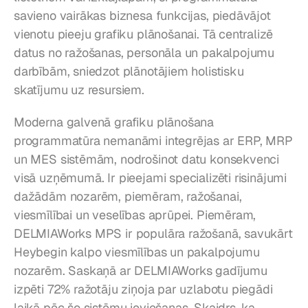
savieno vairākas biznesa funkcijas, piedāvājot 
vienotu pieeju grafiku plānošanai. Tā centralizē 
datus no ražošanas, personāla un pakalpojumu 
darbībām, sniedzot plānotājiem holistisku 
skatījumu uz resursiem.
Moderna galvenā grafiku plānošana 
programmatūra nemanāmi integrējas ar ERP, MRP 
un MES sistēmām, nodrošinot datu konsekvenci 
visā uzņēmumā. Ir pieejami specializēti risinājumi 
dažādām nozarēm, piemēram, ražošanai, 
viesmīlībai un veselības aprūpei. Piemēram, 
DELMIAWorks MPS ir populāra ražošanā, savukārt 
Heybegin kalpo viesmīlības un pakalpojumu 
nozarēm. Saskaņā ar DELMIAWorks gadījumu 
izpēti 72% ražotāju ziņoja par uzlabotu piegādi 
laikā pēc šo sistēmu ieviešanas. Skaidrs, ka 