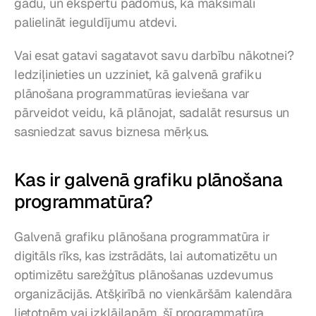
gadu, un ekspertu padomus, kā maksimāli 
palielināt ieguldījumu atdevi.
Vai esat gatavi sagatavot savu darbību nākotnei? 
Iedziļinieties un uzziniet, kā galvenā grafiku 
plānošana programmatūras ieviešana var 
pārveidot veidu, kā plānojat, sadalāt resursus un 
sasniedzat savus biznesa mērķus.
Kas ir galvenā grafiku plānošana 
programmatūra?
Galvenā grafiku plānošana programmatūra ir 
digitāls rīks, kas izstrādāts, lai automatizētu un 
optimizētu sarežģītus plānošanas uzdevumus 
organizācijās. Atšķirībā no vienkāršām kalendāra 
lietotnēm vai izklājlapām, šī programmatūra 