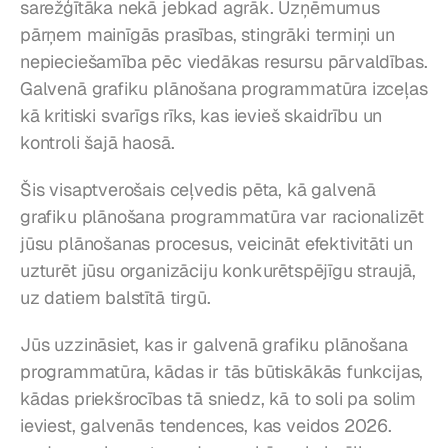
sarežģītāka nekā jebkad agrāk. Uzņēmumus 
pārņem mainīgās prasības, stingrāki termiņi un 
nepieciešamība pēc viedākas resursu pārvaldības. 
Galvenā grafiku plānošana programmatūra izceļas 
kā kritiski svarīgs rīks, kas ievieš skaidrību un 
kontroli šajā haosā.
Šis visaptverošais ceļvedis pēta, kā galvenā 
grafiku plānošana programmatūra var racionalizēt 
jūsu plānošanas procesus, veicināt efektivitāti un 
uzturēt jūsu organizāciju konkurētspējīgu straujā, 
uz datiem balstītā tirgū.
Jūs uzzināsiet, kas ir galvenā grafiku plānošana 
programmatūra, kādas ir tās būtiskākās funkcijas, 
kādas priekšrocības tā sniedz, kā to soli pa solim 
ieviest, galvenās tendences, kas veidos 2026. 