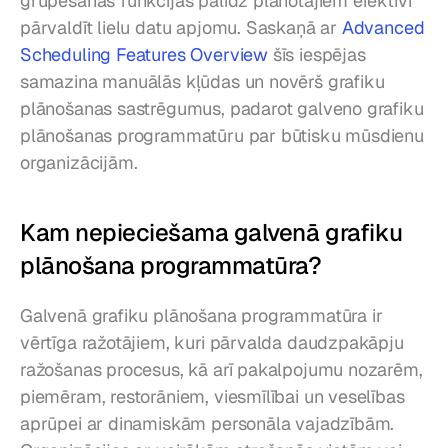
grupēšanas funkcijas palīdz plānotājiem efektīvi 
pārvaldīt lielu datu apjomu. Saskaņā ar 
Advanced 
Scheduling Features Overview
 šīs iespējas 
samazina manuālās kļūdas un novērš grafiku 
plānošanas sastrēgumus, padarot galveno grafiku 
plānošanas programmatūru par būtisku mūsdienu 
organizācijām.
Kam nepieciešama galvenā grafiku 
plānošana programmatūra?
Galvenā grafiku plānošana programmatūra ir 
vērtīga ražotājiem, kuri pārvalda daudzpakāpju 
ražošanas procesus, kā arī pakalpojumu nozarēm, 
piemēram, restorāniem, viesmīlībai un veselības 
aprūpei ar dinamiskām personāla vajadzībām. 