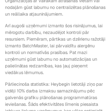
Organizācijas ar vairākām atrašanās vietām vai 
nodaļām gūst labumu no centralizētas plānošanas 
un reāllaika atjauninājumiem.
Arī augoši uzņēmumi izmanto šos risinājumus, lai 
mērogotu darbību, nezaudējot kontroli pār 
resursiem. Piemēram, pārtikas un dzērienu ražotāji 
izmanto BatchMaster, lai pārvaldītu alergēnu 
kontroli un normatīvās prasības. Pat mazi 
uzņēmumi gūst labumu no automatizācijas un 
palielinātas redzamības, kas ļauj pieņemt 
viedākus lēmumus.
Pārliecinoša statistika: Heybegin lietotāji ziņo par 
vidēji 10% darba izmaksu samazinājumu pēc 
galvenās grafiku plānošanas programmatūras 
ieviešanas. Šāds efektivitātes līmenis piesaista 
jebkura lieluma uzņēmumus, kas vēlas optimizēt 