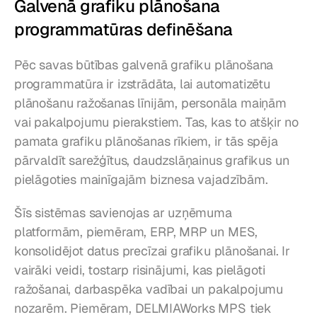
Galvenā grafiku plānošana 
programmatūras definēšana
Pēc savas būtības galvenā grafiku plānošana 
programmatūra ir izstrādāta, lai automatizētu 
plānošanu ražošanas līnijām, personāla maiņām 
vai pakalpojumu pierakstiem. Tas, kas to atšķir no 
pamata grafiku plānošanas rīkiem, ir tās spēja 
pārvaldīt sarežģītus, daudzslāņainus grafikus un 
pielāgoties mainīgajām biznesa vajadzībām.
Šīs sistēmas savienojas ar uzņēmuma 
platformām, piemēram, ERP, MRP un MES, 
konsolidējot datus precīzai grafiku plānošanai. Ir 
vairāki veidi, tostarp risinājumi, kas pielāgoti 
ražošanai, darbaspēka vadībai un pakalpojumu 
nozarēm. Piemēram, DELMIAWorks MPS tiek 