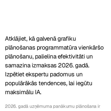
Restorāni
Krogi
Maiznīcas
Atklājiet, kā galvenā grafiku 
Ēdināšana
plānošanas programmatūra vienkāršo 
Cenas
plānošanu, palielina efektivitāti un 
samazina izmaksas 2026. gadā. 
Izpētiet ekspertu padomus un 
populārākās tendences, lai iegūtu 
maksimālu IA.
2026. gadā uzņēmuma panākumu plānošana ir 