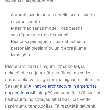
Galvenās iespējas ietver:
Automātiska konfliktu noteikšana un vieda 
resursu sadale
Mašīnmācīšanās modeļi, kas paredz 
sastrēgumus pirms to rašanās
Reāllaika pielāgojumi, pamatojoties uz 
personāla pieejamību un pieprasījuma 
izmaiņām
Piemēram, daži risinājumi izmanto MI, lai 
nekavējoties atjauninātu grafikus, mainoties 
darbaspēka vai piegādes mainīgajiem lielumiem. 
Saskaņā ar 
AI-native architecture in enterprise 
applications
 MI integrēšana kodolā ir būtiska, lai 
neatpaliktu no straujās attīstības, kas veido 
uzņēmumu tehnoloģijas. Tā rezultātā galvenā 