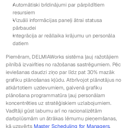
Automātiski brīdinājumi par pārpildītiem 
resursiem
Vizuāli informācijas paneļi ātrai statusa 
pārbaudei
Integrācija ar reāllaika krājumu un personāla 
datiem
Piemēram, DELMIAWorks sistēma ļauj ražotājiem 
pilnībā izvairīties no ražošanas sastrēgumiem. Pēc 
ieviešanas daudzi ziņo par līdz pat 30% mazāk 
grafiku plānošanas kļūdu. Atbrīvojot plānotājus no 
atkārtotiem uzdevumiem, galvenā grafiku 
plānošana programmatūra ļauj personālam 
koncentrēties uz stratēģiskiem uzlabojumiem. 
Vadītāji gūst labumu arī no racionalizētām 
darbplūsmām un ātrākas lēmumu pieņemšanas, 
kā uzsvērts 
Master Scheduling for Managers
.