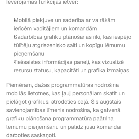
Ievērojamas funkcijas ietver:
Mobilā piekļuve un saderība ar vairākām 
ierīcēm vadītājiem un komandām
Sadarbības grafiku plānošanas rīki, kas iespējo 
tūlītēju atgriezenisko saiti un kopīgu lēmumu 
pieņemšanu
Tiešsaistes informācijas paneļi, kas vizualizē 
resursu statusu, kapacitāti un grafika izmaiņas
Piemēram, dažas programmatūras nodrošina 
mobilās lietotnes, kas ļauj personālam skatīt un 
pielāgot grafikus, atrodoties ceļā. Šis augstais 
savienojamības līmenis nodrošina, ka galvenā 
grafiku plānošana programmatūra paātrina 
lēmumu pieņemšanu un palīdz jūsu komandai 
darboties saskaņoti.