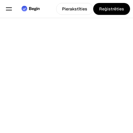
Pierakstīties
Reģistrēties
Angļu
Izvēlieties valodu
valoda
Funkcijas
Atpakaļ uz Blogs
Grafiku plānošana
Darba laika uzskaite
Pārskati
Mobilā lietotne
Izveidots priekš