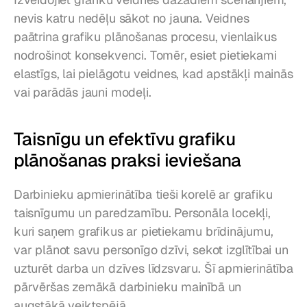
nevis katru nedēļu sākot no jauna. Veidnes 
paātrina grafiku plānošanas procesu, vienlaikus 
nodrošinot konsekvenci. Tomēr, esiet pietiekami 
elastīgs, lai pielāgotu veidnes, kad apstākļi mainās 
vai parādās jauni modeļi.
Taisnīgu un efektīvu grafiku 
plānošanas praksi ieviešana
Darbinieku apmierinātība tieši korelē ar grafiku 
taisnīgumu un paredzamību. Personāla locekļi, 
kuri saņem grafikus ar pietiekamu brīdinājumu, 
var plānot savu personīgo dzīvi, sekot izglītībai un 
uzturēt darba un dzīves līdzsvaru. Šī apmierinātība 
pārvēršas zemākā darbinieku mainībā un 
augstākā veiktspējā.