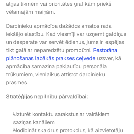
algas likmēm vai prioritātes grafikām priekš 
vēlamajām maiņām.
Darbinieku apmācība dažādos amatos rada 
iekšējo elastību. Kad viesmīļi var uzņemt galdiņus 
un desperate var servēt ēdienus, jums ir iespējas 
tikt galā ar neparedzētu prombūtni. 
Restorāna 
plānošanas labākās prakses ceļvede
 uzsver, kā 
apmācība samazina pakļautību personāla 
trūkumiem, vienlaikus attīstot darbinieku 
prasmes.
Stratēģijas nepilnību pārvaldībai:
Uzturēt kontaktu sarakstus ar vairākiem 
saziņas kanāliem
Nodibināt skaidrus protokolus, kā aizvietotāju 