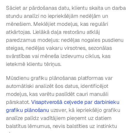
Sāciet ar pārdošanas datu, klientu skaita un darba 
stundu analīzi no iepriekšējām nedēļām un 
mēnešiem. Meklējiet modeļus, kas regulāri 
atkārtojas. Lielākā daļa restorānu atklāj 
paredzamus modeļus: nedēļas nogales pusdienu 
steigas, nedēļas vakaru virsotnes, sezonālas 
svārstības vai mēneša izdevumu ciklus, kas 
ietekmē klientu tēriņus.
Mūsdienu grafiku plānošanas platformas var 
automātiski analizēt šos datus, identificējot 
modeļus, kas varētu paslīdēt cauri manuāli 
pārskatot. 
Visaptverošā ceļvede par darbinieku 
grafiku plānošanu
 uzsver, kā iepriekšējo grafiku 
analīze palīdz vadītājiem pieņemt uz datiem 
balstītus lēmumus, nevis balstīties uz instinktu 