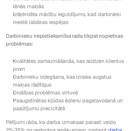
lēnās maiņās
Izšķērdēta mācību ieguldījums, kad darbinieki 
meklē labākas iespējas
Darbinieku nepietiekamība rada tikpat nopietnas 
problēmas:
Kvalitātes samazināšanās, kas aizdzen klientus 
prom
Darbinieku izdegšana, kas izraisa augstus 
maiņas rādītājus
Drošības problēmas virtuvē
Paaugstinātas kļūdas ēdienu pagatavošanā un 
pasūtījumu precizitātē
Pētījumi rāda, ka darba izmaksas parasti veido 
25-35% no restorāna ienākumiem, padarot 
darba 