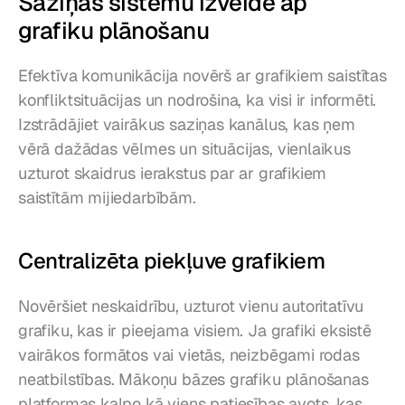
Saziņas sistēmu izveide ap 
grafiku plānošanu
Efektīva komunikācija novērš ar grafikiem saistītas 
konfliktsituācijas un nodrošina, ka visi ir informēti. 
Izstrādājiet vairākus saziņas kanālus, kas ņem 
vērā dažādas vēlmes un situācijas, vienlaikus 
uzturot skaidrus ierakstus par ar grafikiem 
saistītām mijiedarbībām.
Centralizēta piekļuve grafikiem
Novēršiet neskaidrību, uzturot vienu autoritatīvu 
grafiku, kas ir pieejama visiem. Ja grafiki eksistē 
vairākos formātos vai vietās, neizbēgami rodas 
neatbilstības. Mākoņu bāzes grafiku plānošanas 
platformas kalpo kā viens patiesības avots, kas 