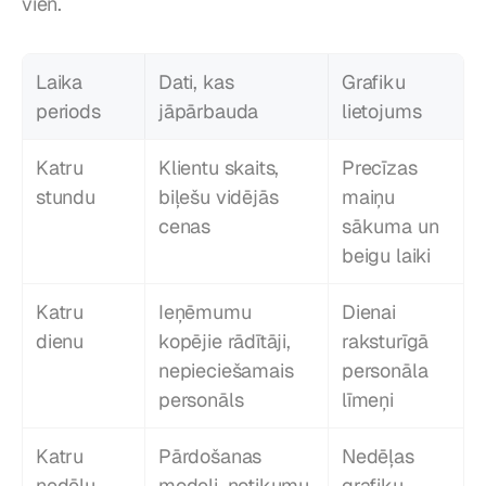
vien.
Laika 
Dati, kas 
Grafiku 
periods
jāpārbauda
lietojums
Katru 
Klientu skaits, 
Precīzas 
stundu
biļešu vidējās 
maiņu 
cenas
sākuma un 
beigu laiki
Katru 
Ieņēmumu 
Dienai 
dienu
kopējie rādītāji, 
raksturīgā 
nepieciešamais 
personāla 
personāls
līmeņi
Katru 
Pārdošanas 
Nedēļas 
nedēļu
modeļi, notikumu 
grafiku 