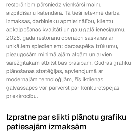
restorāniem pārsniedz vienkārši maiņu 
aizpildīšanu kalendārā. Tā tieši ietekmē darba 
izmaksas, darbinieku apmierinātību, klientu 
apkalpošanas kvalitāti un galu galā ienesīgumu. 
2026. gadā restorānu operatori saskaras ar 
unikāliem spiedieniem: darbaspēka trūkumu, 
pieaugošām minimālajām algām un arvien 
sarežģītākām atbilstības prasībām. Gudras grafiku 
plānošanas stratēģijas, apvienojumā ar 
modernajām tehnoloģijām, šīs ikdienas 
galvassāpes var pārvērst par konkurētspējas 
priekšrocību.
Izpratne par slikti plānotu grafiku 
patiesajām izmaksām