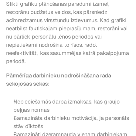
Slikti grafiku plānošanas paradumi izsmeļ 
restorānu budžetus veidos, kas pārsniedz 
acīmredzamus virsstundu izdevumus. Kad grafiki 
neatbilst faktiskajam pieprasījumam, restorāni vai 
nu pārliek personālu lēnos periodos vai 
nepietiekami nodrošina to rīsos, radot 
neefektivitāti, kas sasummējas katrā pakalpojuma 
periodā.
Pārmērīga darbinieku nodrošināšana rada 
sekojošas sekas:
Nepieciešamās darba izmaksas, kas graujo 
peļņas normas
Samazināta darbinieku motivācija, ja personāls 
stāv dīktošs
Samazināti dzeramnauda vienam darbiniekam 