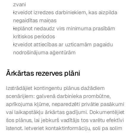
zvani
Izveidot izredzes darbiniekiem, kas aizpilda 
negaidītas maiņas
Ieplānot nedaudz virs minimuma prasībām 
kritiskos periodos
Izveidot attiecības ar uzticamām pagaidu 
nodrošinājuma aģentūrām
Ārkārtas rezerves plāni
Izstrādājiet kontingentu plānus dažādiem 
scenārijiem: galvenā darbinieka prombūtne, 
aprīkojuma kļūme, neparedzēti privātie pasākumi 
vai laikapstākļu ārkārtas gadījumi. Dokumentējiet 
šos plānus, lai jebkurš vadītājs tos varētu efektīvi 
īstenot. Ietveriet kontaktinformāciju, soli pa solim 