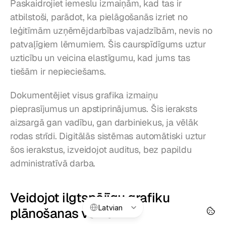
Paskaidrojiet iemeslu izmaiņām, kad tas ir 
atbilstoši, parādot, ka pielāgošanās izriet no 
leģitīmām uzņēmējdarbības vajadzībām, nevis no 
patvaļīgiem lēmumiem. Šis caurspīdīgums uztur 
uzticību un veicina elastīgumu, kad jums tas 
tiešām ir nepieciešams.
Dokumentējiet visus grafika izmaiņu 
pieprasījumus un apstiprinājumus. Šis ieraksts 
aizsargā gan vadību, gan darbiniekus, ja vēlāk 
rodas strīdi. Digitālās sistēmas automātiski uztur 
šos ierakstus, izveidojot auditus, bez papildu 
administratīvā darba.
Veidojot ilgtspējīgu grafiku 
Select Language
Latvian
plānošanas veiksmi