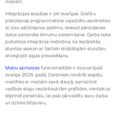
maiņām.
Integrācijas iespējas ir ļoti svarīgas. Grafiku 
plānošanas programmatūrai vajadzētu savienoties 
ar jūsu pārdošanas sistēmu, ienesot pārdošanas 
datus personāla lēmumu pieņemšanai. Darba laika 
pulksteņa integrācija nodrošina, ka ieplānotās 
stundas saskan ar faktiski strādātajām stundām, 
atvieglojot algas procesēšanu.
Maiņu apmaiņas
 funkcionalitāte ir kļuvusi īpaši 
svarīga 2026. gadā. Darbinieki novērtē iespēju 
mainīties ar maiņām savā starpā, samazinot 
vadības slogu nepārtrauktām grafikām, vienlaikus 
stiprinot personālu, lai paši pārvaldītu savu darba 
un dzīves līdzsvaru.