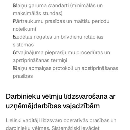
Maiņu garuma standarti (minimālās un 
maksimālās stundas)
Pārtraukumu prasības un maltīšu periodu 
noteikumi
Nedēļas nogales un brīvdienu rotācijas 
sistēmas
Atvaļinājuma pieprasījumu procedūras un 
apstiprināšanas termiņi
Maiņu apmaiņas protokoli un apstiprināšanas 
prasības
Darbinieku vēlmju līdzsvarošana ar 
uzņēmējdarbības vajadzībām
Lieliski vadītāji līdzsvaro operatīvās prasības un 
darbinieku vēlmes. Sistemātiski ievāciet 