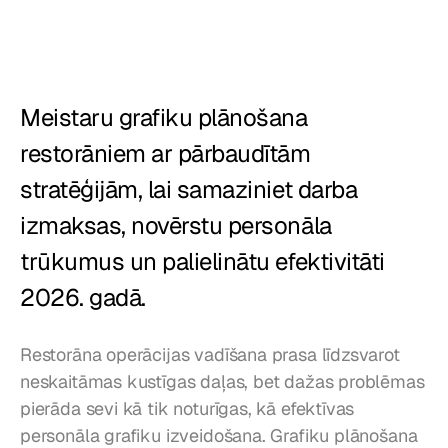
Restorāni
Krogi
Meistaru grafiku plānošana 
Maiznīcas
restorāniem ar pārbaudītām 
Ēdināšana
stratēģijām, lai samaziniet darba 
Cenas
izmaksas, novērstu personāla 
trūkumus un palielinātu efektivitāti 
2026. gadā.
Restorāna operācijas vadīšana prasa līdzsvarot 
neskaitāmas kustīgas daļas, bet dažas problēmas 
pierāda sevi kā tik noturīgas, kā efektīvas 
personāla grafiku izveidošana. Grafiku plānošana 