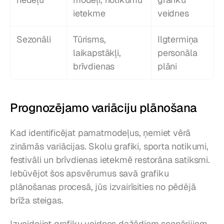
ietekme
veidnes
Sezonāli
Tūrisms, 
Ilgtermiņa 
laikapstākļi, 
personāla 
brīvdienas
plāni
Prognozējamo variāciju plānošana
Kad identificējat pamatmodeļus, ņemiet vērā 
zināmās variācijas. Skolu grafiki, sporta notikumi, 
festivāli un brīvdienas ietekmē restorāna satiksmi. 
Iebūvējot šos apsvērumus savā grafiku 
plānošanas procesā, jūs izvairīsities no pēdējā 
brīža steigas.
Izveidojiet grafiku veidnes dažādiem scenārijiem, 