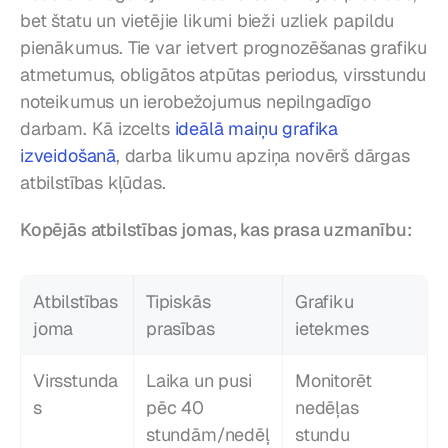
bet štatu un vietējie likumi bieži uzliek papildu 
pienākumus. Tie var ietvert prognozēšanas grafiku 
atmetumus, obligātos atpūtas periodus, virsstundu 
noteikumus un ierobežojumus nepilngadīgo 
darbam. Kā izcelts 
ideālā maiņu grafika 
izveidošanā
, darba likumu apziņa novērš dārgas 
atbilstības kļūdas.
Kopējās atbilstības jomas, kas prasa uzmanību:
Atbilstības 
Tipiskās 
Grafiku 
joma
prasības
ietekmes
Virsstunda
Laika un pusi 
Monitorēt 
s
pēc 40 
nedēļas 
stundām/nedēļ
stundu 