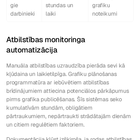
gie 
stundas un 
grafiku 
darbinieki
laiki
noteikumi
Atbilstības monitoringa 
automatizācija
Manuāla atbilstības uzraudzība pierāda sevi kā 
kļūdaina un laikietilpīga. Grafiku plānošanas 
programmatūra ar iebūvētiem atbilstības 
brīdinājumiem attiecina potenciālos pārkāpumus 
pirms grafika publicēšanas. Šīs sistēmas seko 
kumulatīvām stundām, obligātiem 
pārtraukumiem, nepārtraukti strādātajām dienām 
un citiem regulētiem faktoriem.
Dokumentācija kļūst izšķiroša, ja rodas atbilstības 