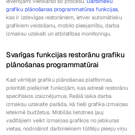
ievērojami vienkāršo šo procesu. 
Darbinieku 
grafiku plānošanas programmatūras funkcijas
, 
kas ir izdevīgas restorāniem, ietver automātisku 
grafikiem veidošanu, mobilo pieejamību, darba 
izmaksu uzskaiti un atbilstības monitoringu.
Svarīgas funkcijas restorānu grafiku 
plānošanas programmatūrai
Kad vērtējat grafiku plānošanas platformas, 
prioritāti piešķiriet funkcijām, kas adresē restorānu 
specifiskos izaiznējumus. Reālā laika darba 
izmaksu uzskaite parāda, kā tieši grafika izmaiņas 
ietekmē budžetus. Mobilās lietotnes ļauj 
vadītājiem veikt izmaiņas grafikos no jebkuras 
vietas, nodrošinot darbiniekiem tūlītēju pieeju viņu 