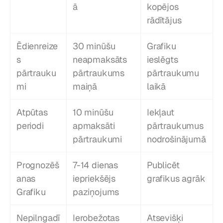
ā
kopējos 
rādītājus
Ēdienreize
30 minūšu 
Grafiku 
s 
neapmaksāts 
ieslēgts 
pārtrauku
pārtraukums 
pārtraukumu 
mi
maiņā
laikā
Atpūtas 
10 minūšu 
Iekļaut 
periodi
apmaksāti 
pārtraukumus 
pārtraukumi
nodrošinājumā
Prognozēš
7-14 dienas 
Publicēt 
anas 
iepriekšējs 
grafikus agrāk
Grafiku
paziņojums
Nepilngadī
Ierobežotas 
Atsevišķi 