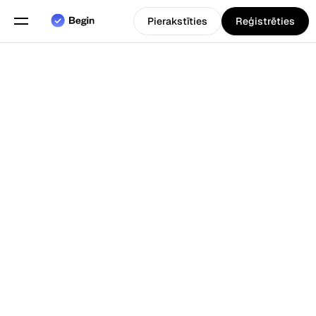
Pierakstīties
Reģistrēties
Angļu
Izvēlieties valodu
valoda
Funkcijas
Atpakaļ uz Blogs
Grafiku plānošana
Darba laika uzskaite
Pārskati
Mobilā lietotne
Izveidots priekš