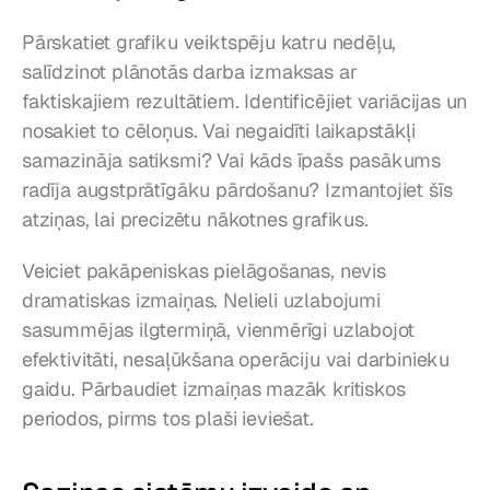
Pārskatiet grafiku veiktspēju katru nedēļu, 
salīdzinot plānotās darba izmaksas ar 
faktiskajiem rezultātiem. Identificējiet variācijas un 
nosakiet to cēloņus. Vai negaidīti laikapstākļi 
samazināja satiksmi? Vai kāds īpašs pasākums 
radīja augstprātīgāku pārdošanu? Izmantojiet šīs 
atziņas, lai precizētu nākotnes grafikus.
Veiciet pakāpeniskas pielāgošanas, nevis 
dramatiskas izmaiņas. Nelieli uzlabojumi 
sasummējas ilgtermiņā, vienmērīgi uzlabojot 
efektivitāti, nesaļūkšana operāciju vai darbinieku 
gaidu. Pārbaudiet izmaiņas mazāk kritiskos 
periodos, pirms tos plaši ieviešat.