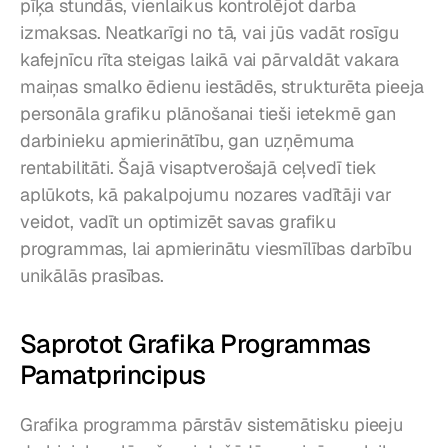
pīķa stundās, vienlaikus kontrolējot darba 
izmaksas. Neatkarīgi no tā, vai jūs vadāt rosīgu 
kafejnīcu rīta steigas laikā vai pārvaldāt vakara 
maiņas smalko ēdienu iestādēs, strukturēta pieeja 
personāla grafiku plānošanai tieši ietekmē gan 
darbinieku apmierinātību, gan uzņēmuma 
rentabilitāti. Šajā visaptverošajā ceļvedī tiek 
aplūkots, kā pakalpojumu nozares vadītāji var 
veidot, vadīt un optimizēt savas grafiku 
programmas, lai apmierinātu viesmīlības darbību 
unikālās prasības.
Saprotot Grafika Programmas 
Pamatprincipus
Grafika programma pārstāv sistemātisku pieeju 