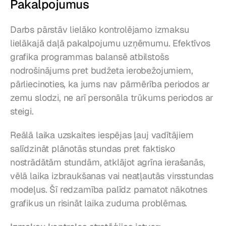
Pakalpojumus
Darbs pārstāv lielāko kontrolējamo izmaksu 
lielākajā daļā pakalpojumu uzņēmumu. Efektīvos 
grafika programmas balansē atbilstošs 
nodrošinājums pret budžeta ierobežojumiem, 
pārliecinoties, ka jums nav pārmērība periodos ar 
zemu slodzi, ne arī personāla trūkums periodos ar 
steigi.
Reālā laika uzskaites iespējas ļauj vadītājiem 
salīdzināt plānotās stundas pret faktisko 
nostrādātām stundām, atklājot agrīna ierašanās, 
vēlā laika izbraukšanas vai neatļautās virsstundas 
modeļus. Šī redzamība palīdz pamatot nākotnes 
grafikus un risināt laika zuduma problēmas.