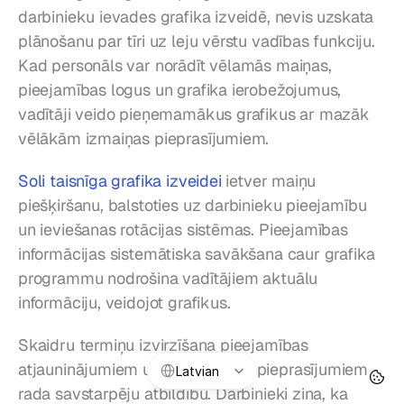
darbinieku ievades grafika izveidē, nevis uzskata 
plānošanu par tīri uz leju vērstu vadības funkciju. 
Kad personāls var norādīt vēlamās maiņas, 
pieejamības logus un grafika ierobežojumus, 
vadītāji veido pieņemamākus grafikus ar mazāk 
vēlākām izmaiņas pieprasījumiem.
Soli taisnīga grafika izveidei
 ietver maiņu 
piešķiršanu, balstoties uz darbinieku pieejamību 
un ieviešanas rotācijas sistēmas. Pieejamības 
informācijas sistemātiska savākšana caur grafika 
programmu nodrošina vadītājiem aktuālu 
informāciju, veidojot grafikus.
Skaidru termiņu izvirzīšana pieejamības 
Select Language
atjauninājumiem un prombūtnes pieprasījumiem 
Latvian
rada savstarpēju atbildību. Darbinieki zina, ka 