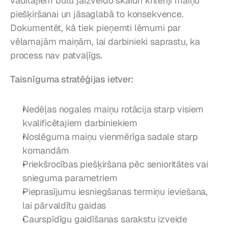
vadītājiem būtu jāizveido skaidri kritēriji maiņu 
piešķiršanai un jāsaglabā to konsekvence. 
Dokumentēt, kā tiek pieņemti lēmumi par 
vēlamajām maiņām, lai darbinieki saprastu, ka 
process nav patvaļīgs.
Taisnīguma stratēģijas ietver:
Nedēļas nogales maiņu rotācija starp visiem 
kvalificētajiem darbiniekiem
Noslēguma maiņu vienmērīga sadale starp 
komandām
Priekšrocības piešķiršana pēc senioritātes vai 
snieguma parametriem
Pieprasījumu iesniegšanas termiņu ieviešana, 
lai pārvaldītu gaidas
Caurspīdīgu gaidīšanas sarakstu izveide 