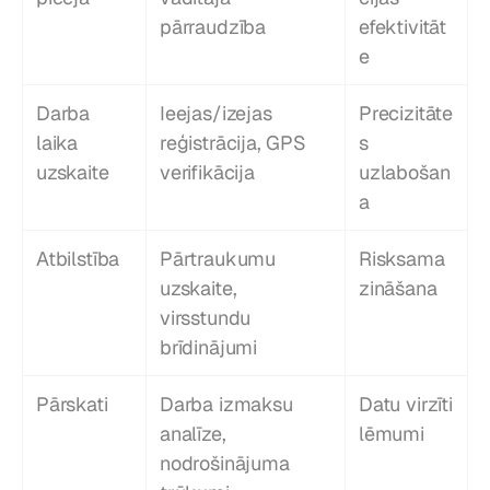
pārraudzība
efektivitāt
e
Darba 
Ieejas/izejas 
Precizitāte
laika 
reģistrācija, GPS 
s 
uzskaite
verifikācija
uzlabošan
a
Atbilstība
Pārtraukumu 
Risksama
uzskaite, 
zināšana
virsstundu 
brīdinājumi
Pārskati
Darba izmaksu 
Datu virzīti 
analīze, 
lēmumi
nodrošinājuma 