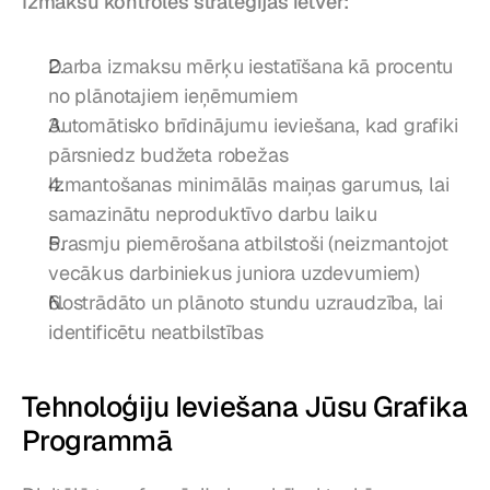
Izmaksu kontroles stratēģijas ietver:
Darba izmaksu mērķu iestatīšana kā procentu 
no plānotajiem ieņēmumiem
Automātisko brīdinājumu ieviešana, kad grafiki 
pārsniedz budžeta robežas
Izmantošanas minimālās maiņas garumus, lai 
samazinātu neproduktīvo darbu laiku
Prasmju piemērošana atbilstoši (neizmantojot 
vecākus darbiniekus juniora uzdevumiem)
Nostrādāto un plānoto stundu uzraudzība, lai 
identificētu neatbilstības
Tehnoloģiju Ieviešana Jūsu Grafika 
Programmā