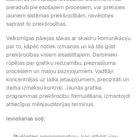
pieraduši pie esošajiem procesiem, var pretojies 
jauniem sistēmas priekšrocībām, nevēloties 
saprast to priekšrocības.
Veiksmīgas pārejas sākas ar skaidru komunikāciju 
par to, kāpēc notiek izmaiņas un kā tās gūst 
priekšrocības visiem iesaistītajiem. Darbinieki 
rūpējas par grafiku redzamību, pieprasījuma 
procesiem un maiņu paziņojumiem. Vadītāji 
koncentrējas uz laika ietaupījumiem, precizitāti un 
darba izmaksu kontroli. Jaunās grafika 
programmas priekšrocību formulēšana, izmantojot 
attiecīgus mērķauditorijas terminus.
Ieviešanas soļi:
Izvēlieties programmatūru, kas atbilst jūsu 