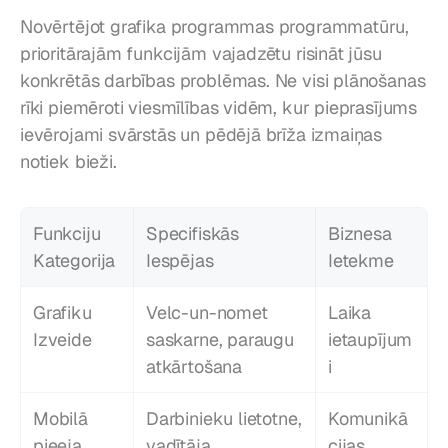
Novērtējot grafika programmas programmatūru, 
prioritārajām funkcijām vajadzētu risināt jūsu 
konkrētās darbības problēmas. Ne visi plānošanas 
rīki piemēroti viesmīlības vidēm, kur pieprasījums 
ievērojami svārstās un pēdējā brīža izmaiņas 
notiek bieži.
Funkciju 
Specifiskās 
Biznesa 
Kategorija
Iespējas
Ietekme
Grafiku 
Velc-un-nomet 
Laika 
Izveide
saskarne, paraugu 
ietaupījum
atkārtošana
i
Mobilā 
Darbinieku lietotne, 
Komunikā
pieeja
vadītāja 
cijas 