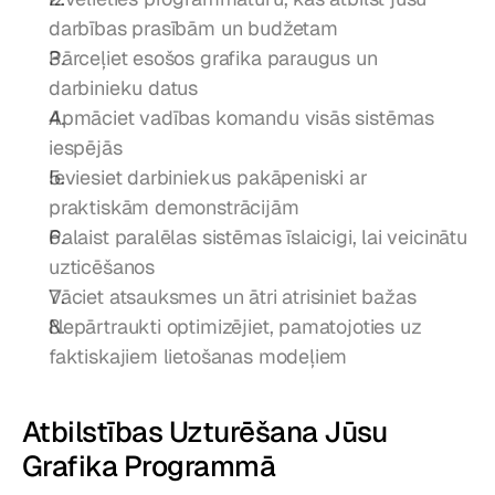
darbības prasībām un budžetam
Pārceļiet esošos grafika paraugus un 
darbinieku datus
Apmāciet vadības komandu visās sistēmas 
iespējās
Ieviesiet darbiniekus pakāpeniski ar 
praktiskām demonstrācijām
Palaist paralēlas sistēmas īslaicigi, lai veicinātu 
uzticēšanos
Vāciet atsauksmes un ātri atrisiniet bažas
Nepārtraukti optimizējiet, pamatojoties uz 
faktiskajiem lietošanas modeļiem
Atbilstības Uzturēšana Jūsu 
Grafika Programmā