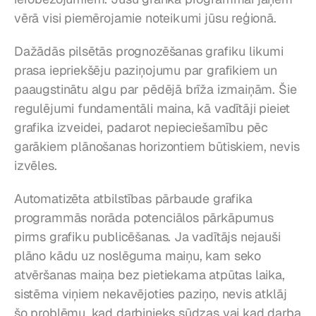
vērā visi piemērojamie noteikumi jūsu reģionā.
Dažādās pilsētās prognozēšanas grafiku likumi 
prasa iepriekšēju paziņojumu par grafikiem un 
paaugstinātu algu par pēdējā brīža izmaiņām. Šie 
regulējumi fundamentāli maina, kā vadītāji pieiet 
grafika izveidei, padarot nepieciešamību pēc 
garākiem plānošanas horizontiem būtiskiem, nevis 
izvēles.
Automatizēta atbilstības pārbaude grafika 
programmās norāda potenciālos pārkāpumus 
pirms grafiku publicēšanas. Ja vadītājs nejauši 
plāno kādu uz noslēguma maiņu, kam seko 
atvēršanas maiņa bez pietiekama atpūtas laika, 
sistēma viņiem nekavējoties paziņo, nevis atklāj 
šo problēmu, kad darbinieks sūdzas vai kad darba 