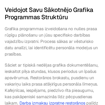
Veidojot Savu Sākotnējo Grafika 
Programmas Struktūru
Grafika programmas izveidošana no nulles prasa 
rūpīgu plānošanu un jūsu specifisko darbības 
vajadzību izpratni. Process sākas ar vēsturisko 
datu analīzi, lai identificētu personāla modeļus un 
prasības.
Sāciet ar tipiskā nedēļas grafika dokumentēšanu, 
ieskaitot pīķa stundas, klusos periodus un īpašus 
apsvērumus. Restorānos brokastu, pusdienu un 
vakariņu laiks prasa atšķirīgus personāla līmeņus. 
Kafejnīcas, iespējams, piedzīvo rīta pieaugumu, 
kas pakāpeniski samazinās līdz pēcpusdienas 
laikam. 
Darba izmaksu izpratne restorānos
 palīdz 