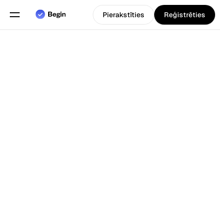
Pierakstīties
Reģistrēties
Angļu
Izvēlieties valodu
valoda
Funkcijas
Atpakaļ uz Blogs
Grafiku plānošana
Darba laika uzskaite
Pārskati
Mobilā lietotne
Izveidots priekš