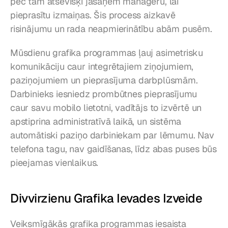
pēc tam atsevišķi jāsaņem manageru, lai 
pieprasītu izmaiņas. Šis process aizkavē 
risinājumu un rada neapmierinātību abām pusēm.
Mūsdienu grafika programmas ļauj asimetrisku 
komunikāciju caur integrētajiem ziņojumiem, 
paziņojumiem un pieprasījuma darbplūsmām. 
Darbinieks iesniedz prombūtnes pieprasījumu 
caur savu mobilo lietotni, vadītājs to izvērtē un 
apstiprina administratīvā laikā, un sistēma 
automātiski paziņo darbiniekam par lēmumu. Nav 
telefona tagu, nav gaidīšanas, līdz abas puses būs 
pieejamas vienlaikus.
Divvirzienu Grafika Ievades Izveide
Veiksmīgākās grafika programmas iesaista 