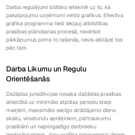
Darba regulējumi būtisko ietekmē uz to, kā 
pakalpojumu uzņēmumi veido grafikus. Efektīva 
grafika programma tieši iekļauj atbilstības 
prasības plānošanas procesā, novēršot 
pārkāpumus pirms to rašanās, nevis atklājot tos 
pēc tam.
Darba Likumu un Regulu 
Orientēšanās
Dažādas jurisdikcijas nosaka dažādas prasības 
attiecībā uz minimālo atpūtas periodu starp 
maiņām, maksimālo secīgo strādājamo dienu 
skaitu, virsstundu aprēķiniem, pārtraukumu 
prasībām un nepilngadīgo darbinieku 
ierobežojumiem. Jūsu grafika programmai jāņem 