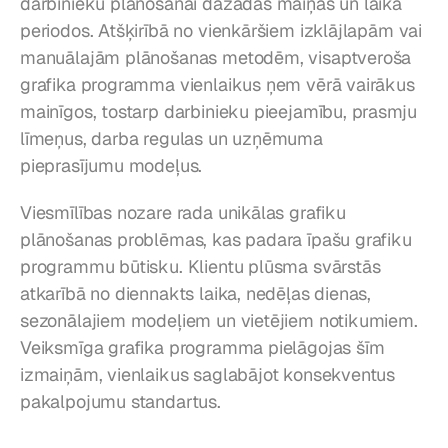
darbinieku plānošanai dažādās maiņās un laika 
periodos. Atšķirībā no vienkāršiem izklājlapām vai 
manuālajām plānošanas metodēm, visaptveroša 
grafika programma vienlaikus ņem vērā vairākus 
mainīgos, tostarp darbinieku pieejamību, prasmju 
līmeņus, darba regulas un uzņēmuma 
pieprasījumu modeļus.
Viesmīlības nozare rada unikālas grafiku 
plānošanas problēmas, kas padara īpašu grafiku 
programmu būtisku. Klientu plūsma svārstās 
atkarībā no diennakts laika, nedēļas dienas, 
sezonālajiem modeļiem un vietējiem notikumiem. 
Veiksmīga grafika programma pielāgojas šīm 
izmaiņām, vienlaikus saglabājot konsekventus 
pakalpojumu standartus.