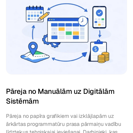
Pāreja no Manuālām uz Digitālām 
Sistēmām
Pāreja no papīra grafikiem vai izklājlapām uz 
ārkārtas programmatūru prasa pārmaiņu vadību 
līdztekus tehniskajai ieviešanai. Darbinieki, kas 