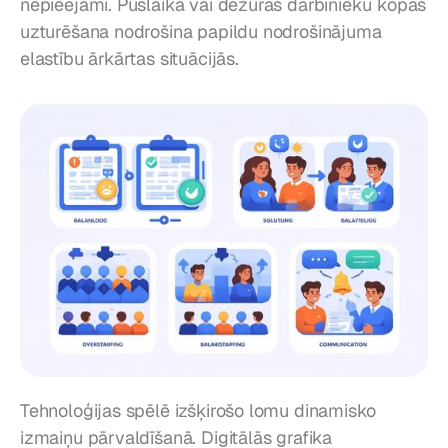
nepieejami. Puslaika vai dežūras darbinieku kopas 
uzturēšana nodrošina papildu nodrošinājuma 
elastību ārkārtas situācijās.
Tehnoloģijas spēlē izšķirošo lomu dinamisko 
izmaiņu pārvaldīšanā. Digitālās grafika 