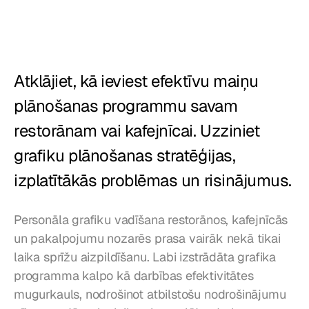
Restorāni
Krogi
Atklājiet, kā ieviest efektīvu maiņu 
Maiznīcas
plānošanas programmu savam 
Ēdināšana
restorānam vai kafejnīcai. Uzziniet 
Cenas
grafiku plānošanas stratēģijas, 
izplatītākās problēmas un risinājumus.
Personāla grafiku vadīšana restorānos, kafejnīcās 
un pakalpojumu nozarēs prasa vairāk nekā tikai 
laika sprīžu aizpildīšanu. Labi izstrādāta grafika 
programma kalpo kā darbības efektivitātes 
mugurkauls, nodrošinot atbilstošu nodrošinājumu 