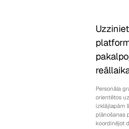
Uzzinie
platfor
pakalpoj
reāllaik
Personāla gr
orientētos uz
izklājlapām 
plānošanas p
koordinējot 