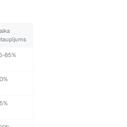
aika 
etaupījums
5-85%
0%
5%