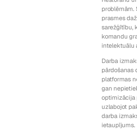
problēmām. S
prasmes dažā
sarežģītību, 
komandu graf
intelektuālu
Darba izmaks
pārdošanas d
platformas n
gan nepietiek
optimizācija
uzlabojot pa
darba izmak
ietaupījums.