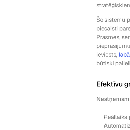
stratēģiski
Šo sistēmu pa
piesaisti pa
Prasmes, sert
pieprasījumu 
ieviests, 
labā
būtiski palie
Efektīvu g
Neatņemama
Reāllaika
Automatiz