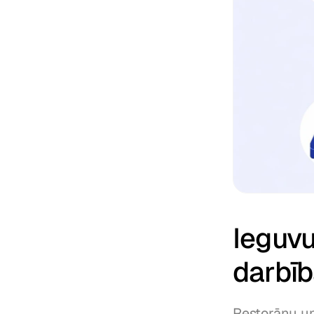
Ieguvu
darbī
Restorānu un