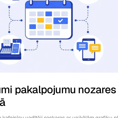
mi pakalpojumu nozares 
bā
 kafejnīcu vadītāji saskaras ar unikālām grafiku p