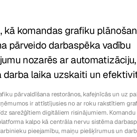
t, kā komandas grafiku plānošan
ma pārveido darbaspēka vadību 
umu nozarēs ar automatizāciju, 
a darba laika uzskaiti un efektivit
afiku pārvaldīšana restorānos, kafejnīcās un uz p
ņēmumos ir attīstījusies no ar roku rakstītiem gra
līdz sarežģītiem digitāliem risinājumiem. Komandu 
latforma kalpo kā centrāla nervu sistēma darbaspē
darbinieku pieejamību, maiņu piešķīrumus un darb