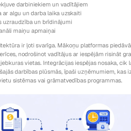
ekļuve darbiniekiem un vadītājiem
a ar algu un darba laika uzskaiti
as uzraudzība un brīdinājumi
anāli maiņu apmaiņai
tektūra ir ļoti svarīga. Mākoņu platformas piedāvā
erīces, nodrošinot vadītājus ar iespējām risināt gra
 jebkuras vietas. Integrācijas iespējas nosaka, cik l
ošajās darbības plūsmās, īpaši uzņēmumiem, kas i
vietu sistēmas vai grāmatvedības programmas.