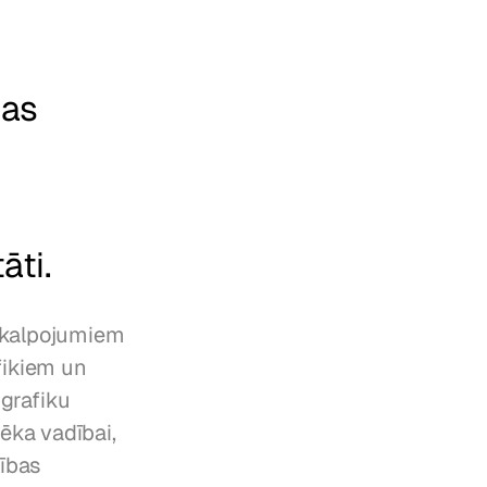
as 
āti.
akalpojumiem 
fikiem un 
grafiku 
ka vadībai, 
ības 