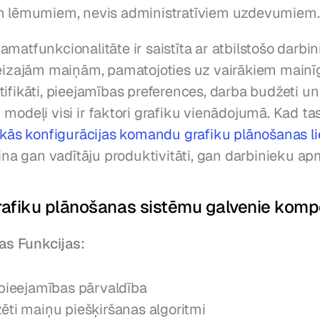
em lēmumiem, nevis administratīviem uzdevumiem.
matfunkcionalitāte ir saistīta ar atbilstošo darbin
reizajām maiņām, pamatojoties uz vairākiem mainīg
ifikāti, pieejamības preferences, darba budžeti un 
modeļi visi ir faktori grafiku vienādojumā. Kad tas 
kās konfigurācijas komandu grafiku plānošanas l
lina gan vadītāju produktivitāti, gan darbinieku ap
rafiku plānošanas sistēmu galvenie komp
s Funkcijas:
 pieejamības pārvaldība
ēti maiņu piešķiršanas algoritmi