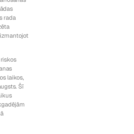
ādas 
 rada 
ēta 
izmantojot 
riskos 
anas 
 laikos, 
gsts. Šī 
ikus 
ikgadējām 
ā 