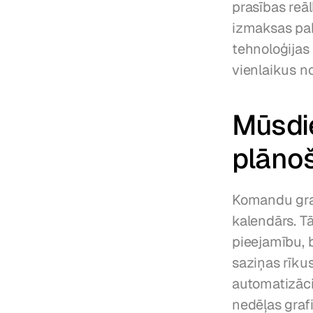
prasības reāl
izmaksas pa
tehnoloģijas i
vienlaikus n
Mūsdi
plānoš
Komandu grafi
kalendārs. T
pieejamību, 
saziņas rīku
automatizācij
nedēļas grafi