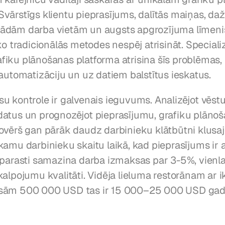
vārstīgs klientu pieprasījums, dalītās maiņas, daž
dām darba vietām un augsts apgrozījuma līmenis
ko tradicionālās metodes nespēj atrisināt. Specializ
iku plānošanas platforma atrisina šīs problēmas, 
 automatizāciju un uz datiem balstītus ieskatus.
u kontrole ir galvenais ieguvums. Analizējot vēstu
atus un prognozējot pieprasījumu, grafiku plānoš
ovērš gan pārāk daudz darbinieku klātbūtni klusajos
amu darbinieku skaitu laikā, kad pieprasījums ir au
 parasti samazina darba izmaksas par 3-5%, vienla
kalpojumu kvalitāti. Vidēja lieluma restorānam ar 
sām 500 000 USD tas ir 15 000–25 000 USD gad