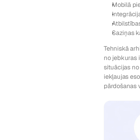
Mobilā pi
Integrācij
Atbilstīb
Saziņas k
Tehniskā arhi
no jebkuras i
situācijas no
iekļaujas es
pārdošanas 