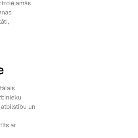
ntrolējamās 
nas 
ti, 
e
ālais 
binieku 
tbilstību un 
īts ar 
 