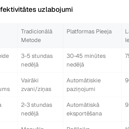
fektivitātes uzlabojumi
Tradicionālā 
Platformas Pieeja
L
Metode
I
eide
3-5 stundas 
30-45 minūtes 
7
nedēļā
nedēļā
Vairāki 
Automātiskie 
9
jums
zvani/ziņas
paziņojumi
 
2-3 stundas 
Automātiskā 
9
nedēļā
eksportēšana