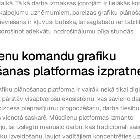
laikā. Tā kā darba izmaksas joprojām ir lielākās ko
kalpojumu uzņēmumiem, pareizas grafiku plānoša
eviešana ir kļuvusi būtiska, lai saglabātu rentabilitā
odrošinot adekvātu nodrošinājumu pīķa stundās.
enu komandu grafiku 
anas platformas izpratn
ku plānošanas platforma ir vairāk nekā tikai digit
ā pārstāv visaptverošu ekosistēmu, kas savieno dar
biznesa pieprasījumu prognozēšanu, darba tiesību a
s vienotā saskarē. Mūsdienu platformas izmanto 
u, lai izslēgtu manuālo darbu, kas tradicionāli saist
ku izveidošanu, ļaujot vadītājiem koncentrēties uz