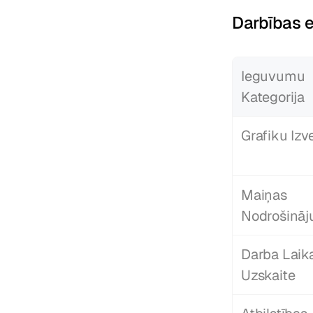
Darbības e
Ieguvumu 
Kategorija
Grafiku Izv
Maiņas 
Nodrošinā
Darba Laika
Uzskaite