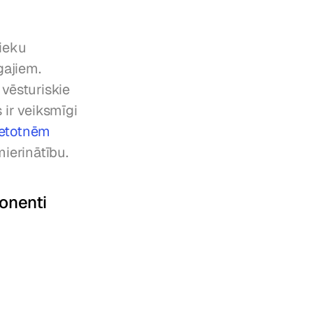
ieku 
ajiem. 
vēsturiskie 
ir veiksmīgi 
ietotnēm
mierinātību.
onenti