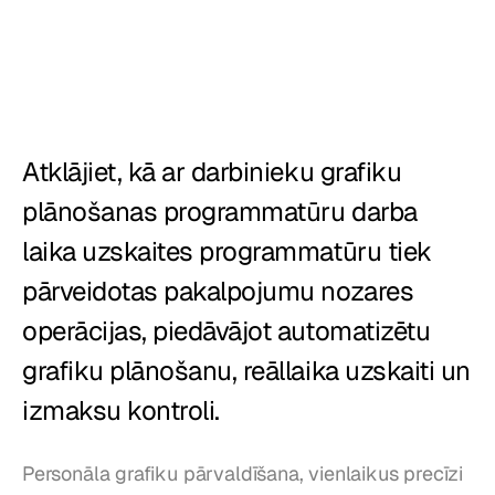
Restorāni
Krogi
Maiznīcas
Atklājiet, kā ar darbinieku grafiku 
Ēdināšana
plānošanas programmatūru darba 
Cenas
laika uzskaites programmatūru tiek 
pārveidotas pakalpojumu nozares 
operācijas, piedāvājot automatizētu 
grafiku plānošanu, reāllaika uzskaiti un 
izmaksu kontroli.
Personāla grafiku pārvaldīšana, vienlaikus precīzi 