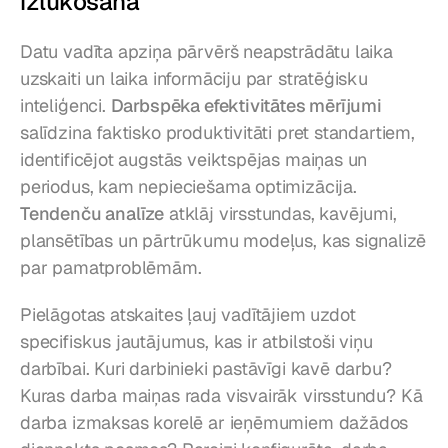
izlūkošana
Datu vadīta apziņa pārvērš neapstrādātu laika 
uzskaiti un laika informāciju par stratēģisku 
inteliģenci. 
Darbspēka efektivitātes mērījumi
salīdzina faktisko produktivitāti pret standartiem, 
identificējot augstās veiktspējas maiņas un 
periodus, kam nepieciešama optimizācija. 
Tendenču analīze
 atklāj virsstundas, kavējumi, 
plansētības un pārtrūkumu modeļus, kas signalizē 
par pamatproblēmām.
Pielāgotas atskaites ļauj vadītājiem uzdot 
specifiskus jautājumus, kas ir atbilstoši viņu 
darbībai. Kuri darbinieki pastāvīgi kavē darbu? 
Kuras darba maiņas rada visvairāk virsstundu? Kā 
darba izmaksas korelē ar ieņēmumiem dažādos 