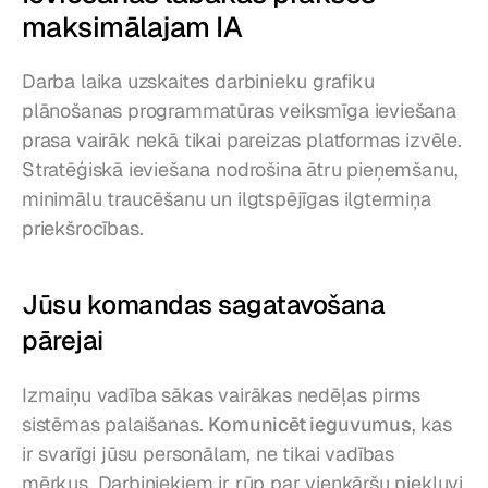
maksimālajam IA
Darba laika uzskaites darbinieku grafiku 
plānošanas programmatūras veiksmīga ieviešana 
prasa vairāk nekā tikai pareizas platformas izvēle. 
Stratēģiskā ieviešana nodrošina ātru pieņemšanu, 
minimālu traucēšanu un ilgtspējīgas ilgtermiņa 
priekšrocības.
Jūsu komandas sagatavošana 
pārejai
Izmaiņu vadība sākas vairākas nedēļas pirms 
sistēmas palaišanas. 
Komunicēt ieguvumus
, kas 
ir svarīgi jūsu personālam, ne tikai vadības 
mērķus. Darbiniekiem ir rūp par vienkāršu piekļuvi 