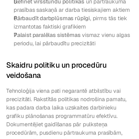
Definēt virsstundu politikas
 un pārtraukuma 
prasības saskaņā ar darba tiesiskajiem aktiem
Pārbaudīt darbplūsmas rūpīgi
, pirms tās tiek 
izmantotas faktiski grafikiem
Palaist paralēlas sistēmas
 vismaz vienu algas 
periodu, lai pārbaudītu precizitāti
Skaidru politiku un procedūru 
veidošana
Tehnoloģija viena pati negarantē atbilstību vai 
precizitāti. Rakstītās politikas nodrošina pamatu, 
kas padara darba laika uzskaites darbinieku 
grafiku plānošanas programmatūru efektīvu. 
Dokumentējiet gaidīšanas pār pulksteņa 
procedūrām, pusdienu pārtraukuma prasībām, 