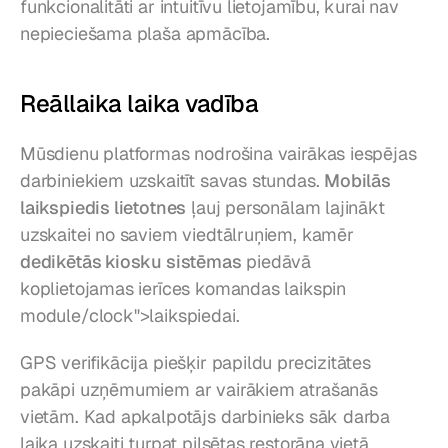
funkcionalitāti ar intuitīvu lietojamību, kurai nav 
nepieciešama plaša apmācība.
Reāllaika laika vadība
Mūsdienu platformas nodrošina vairākas iespējas 
darbiniekiem uzskaitīt savas stundas. 
Mobilās 
laikspiedis lietotnes
 ļauj personālam lajinākt 
uzskaitei no saviem viedtālruņiem, kamēr 
dedikētās kiosku sistēmas
 piedāvā 
koplietojamas ierīces komandas laikspin 
module/clock">laikspiedai.
GPS verifikācija piešķir papildu precizitātes 
pakāpi uzņēmumiem ar vairākiem atrašanās 
vietām. Kad apkalpotājs darbinieks sāk darba 
laika uzskaiti turpat pilsētas restorāna vietā, 