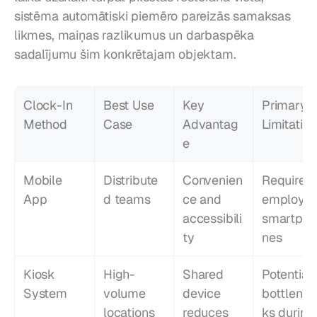
sistēma automātiski piemēro pareizās samaksas 
likmes, maiņas razlikumus un darbaspēka 
sadalījumu šim konkrētajam objektam.
Clock-In 
Best Use 
Key 
Primary 
Method
Case
Advantag
Limitation
e
Mobile 
Distribute
Convenien
Requires 
App
d teams
ce and 
employee
accessibili
smartpho
ty
nes
Kiosk 
High-
Shared 
Potential 
System
volume 
device 
bottlenec
locations
reduces 
ks during 