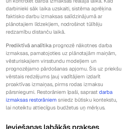
un kontrolēt darba izmaksas reālajā laikā. Kad 
darbinieki sāk laika uzskaiti, sistēma aprēķina 
faktisko darbu izmaksas salīdzinājumā ar 
plānotajiem līdzekļiem, nodrošinot tūlītēju 
redzamību distanču laikā.
Prediktīvā analītika
 prognozē nākotnes darba 
izmaksas, pamatojoties uz plānotajām maiņām, 
vēsturiskajiem virsstundu modeļiem un 
prognozējamo pārdošanas apjomu. Šis uz priekšu 
vērstais redzējums ļauj vadītājiem izdarīt 
proaktīvas izmaiņas, pirms rodas izmaksu 
pārsniegumi. Restorāniem īpaši, saprast 
darba 
izmaksas restorāniem
 sniedz būtisku kontekstu, 
lai noteiktu attiecīgus budžetus uņ mērķus.
Ieviešanas labākās prakses 