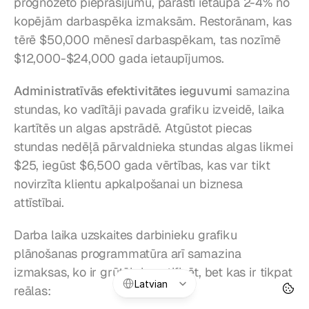
prognozēto pieprasījumu, parasti ietaupa 2-4% no 
kopējām darbaspēka izmaksām. Restorānam, kas 
tērē $50,000 mēnesī darbaspēkam, tas nozīmē 
$12,000-$24,000 gada ietaupījumos.
Administratīvās efektivitātes ieguvumi
 samazina 
stundas, ko vadītāji pavada grafiku izveidē, laika 
kartītēs un algas apstrādē. Atgūstot piecas 
stundas nedēļā pārvaldnieka stundas algas likmei 
$25, iegūst $6,500 gada vērtības, kas var tikt 
novirzīta klientu apkalpošanai un biznesa 
attīstībai.
Darba laika uzskaites darbinieku grafiku 
plānošanas programmatūra arī samazina 
izmaksas, ko ir grūtāk kvantificēt, bet kas ir tikpat 
Select Language
Latvian
reālas: