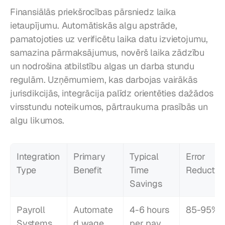
Finansiālās priekšrocības pārsniedz laika 
ietaupījumu. Automātiskās algu apstrāde, 
pamatojoties uz verificētu laika datu izvietojumu, 
samazina pārmaksājumus, novērš laika zādzību 
un nodrošina atbilstību algas un darba stundu 
regulām. Uzņēmumiem, kas darbojas vairākās 
jurisdikcijās, integrācija palīdz orientēties dažādos 
virsstundu noteikumos, pārtraukuma prasībās un 
algu likumos.
Integration 
Primary 
Typical 
Error 
Type
Benefit
Time 
Reductio
Savings
Payroll 
Automate
4-6 hours 
85-95%
Systems
d wage 
per pay 