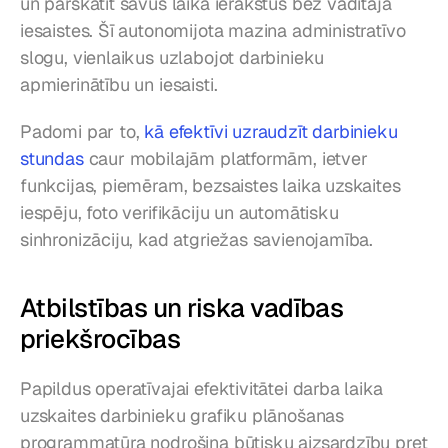
un pārskatīt savus laika ierakstus bez vadītāja 
iesaistes. Šī autonomijota mazina administratīvo 
slogu, vienlaikus uzlabojot darbinieku 
apmierinātību un iesaisti.
Padomi par to, 
kā efektīvi uzraudzīt darbinieku 
stundas
 caur mobilajām platformām, ietver 
funkcijas, piemēram, bezsaistes laika uzskaites 
iespēju, foto verifikāciju un automātisku 
sinhronizāciju, kad atgriežas savienojamība.
Atbilstības un riska vadības 
priekšrocības
Papildus operatīvajai efektivitātei darba laika 
uzskaites darbinieku grafiku plānošanas 
programmatūra nodrošina būtisku aizsardzību pret 