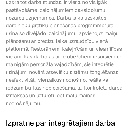
uzskaitot darba stundas, ir viena no visilgāk 
pastāvošāme izaicinājumiem pakalpojumu 
nozares uzņēmumos. Darba laika uzskaites 
darbinieku grafiku plānošanas programmatūra 
risina šo divējādo izaicinājumu, apvienojot maiņu 
plānošanu ar precīzu laika uzraudzību vienā 
platformā. Restorāniem, kafejnīcām un viesmīlības 
vietām, kas darbojas ar ierobežotiem resursiem un 
mainīgām personāla vajadzībām, šie integrētie 
risinājumi novērš atsevišķu sistēmu žonglēšanas 
neefektivitāti, vienlaikus nodrošinot reāllaika 
redzamību, kas nepieciešama, lai kontrolētu darba 
izmaksas un uzturētu optimālu maiņas 
nodrošinājumu.
Izpratne par integrētajiem darba 