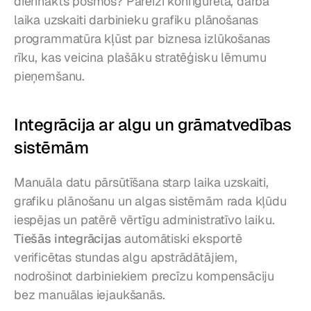
diennakts posmos? Pareizi konfigurēta, darba 
laika uzskaiti darbinieku grafiku plānošanas 
programmatūra kļūst par biznesa izlūkošanas 
rīku, kas veicina plašāku stratēģisku lēmumu 
pieņemšanu.
Integrācija ar algu un grāmatvedības 
sistēmām
Manuāla datu pārsūtīšana starp laika uzskaiti, 
grafiku plānošanu un algas sistēmām rada kļūdu 
iespējas un patērē vērtīgu administratīvo laiku. 
Tiešās integrācijas
 automātiski eksportē 
verificētas stundas algu apstrādātājiem, 
nodrošinot darbiniekiem precīzu kompensāciju 
bez manuālas iejaukšanās.