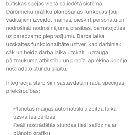
būtiskas spējas vienā saliedētā sistēmā. 
Darbinieku grafiku plānošanas funkcijas
 ļauj 
vadītājiem izveidot maiņas, piešķirt personālu un 
nodrošināt nodrošinājuma prasības, pamatojoties 
uz paredzamo pieprasījumu. 
Darba laika 
uzskaites funkcionalitāte
 uztver, kad darbinieki 
sāk un beidz darba laika uzskaiti, uzrauga 
pārtraukuma atbilstību un precīzi aprēķina kopējo 
nostrādāto stundu skaitu.
Integrācija starp šīm sastāvdaļām rada spēcīgas 
priekšrocības:
Plānotās maiņas automātiski aizpilda laika 
uzskaites cerības
Reāli nostrādātās stundas tieši salīdzina ar 
plānoto grafiku