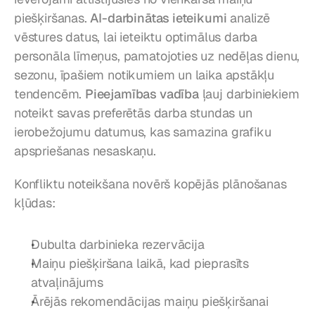
piešķiršanas. 
AI-darbinātas ieteikumi
 analizē 
vēstures datus, lai ieteiktu optimālus darba 
personāla līmeņus, pamatojoties uz nedēļas dienu, 
sezonu, īpašiem notikumiem un laika apstākļu 
tendencēm. 
Pieejamības vadība
 ļauj darbiniekiem 
noteikt savas preferētās darba stundas un 
ierobežojumu datumus, kas samazina grafiku 
apspriešanas nesaskaņu.
Konfliktu noteikšana novērš kopējās plānošanas 
kļūdas:
Dubulta darbinieka rezervācija
Maiņu piešķiršana laikā, kad pieprasīts 
atvaļinājums
Ārējās rekomendācijas maiņu piešķiršanai