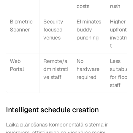
costs
rush
Biometric 
Security-
Eliminates 
Higher 
Scanner
focused 
buddy 
upfront 
venues
punching
investme
t
Web 
Remote/a
No 
Less 
Portal
dministrati
hardware 
suitable 
ve staff
required
for floor 
staff
Intelligent schedule creation
Laika plānošanas komponentālā sistēma ir 
ievērojami attīstījusies no vienkārša maiņu 