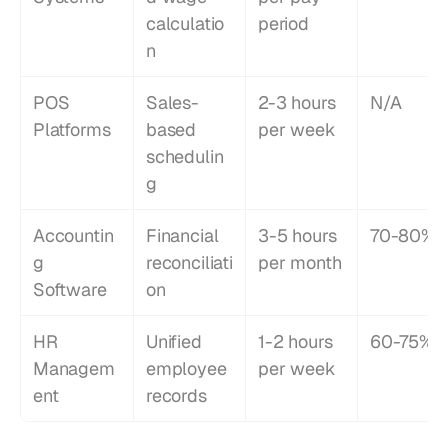
calculatio
period
n
POS 
Sales-
2-3 hours 
N/A
Platforms
based 
per week
schedulin
g
Accountin
Financial 
3-5 hours 
70-80%
g 
reconciliati
per month
Software
on
HR 
Unified 
1-2 hours 
60-75%
Managem
employee 
per week
ent
records