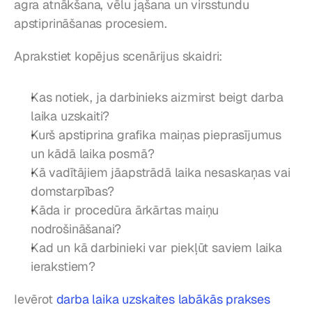
agra atnākšana, vēlu jąšana un virsstundu 
apstiprināšanas procesiem.
Aprakstiet kopējus scenārijus skaidri:
Kas notiek, ja darbinieks aizmirst beigt darba 
laika uzskaiti?
Kurš apstiprina grafika maiņas pieprasījumus 
un kādā laika posmā?
Kā vadītājiem jāapstrādā laika nesaskaņas vai 
domstarpības?
Kāda ir procedūra ārkārtas maiņu 
nodrošināšanai?
Kad un kā darbinieki var piekļūt saviem laika 
ierakstiem?
Ievērot 
darba laika uzskaites labākās prakses