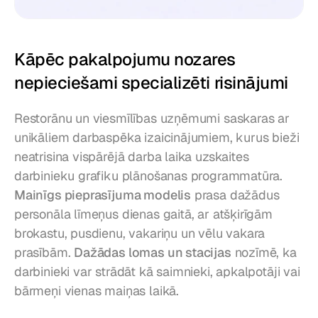
Kāpēc pakalpojumu nozares 
nepieciešami specializēti risinājumi
Restorānu un viesmīlības uzņēmumi saskaras ar 
unikāliem darbaspēka izaicinājumiem, kurus bieži 
neatrisina vispārējā darba laika uzskaites 
darbinieku grafiku plānošanas programmatūra. 
Mainīgs pieprasījuma modelis
 prasa dažādus 
personāla līmeņus dienas gaitā, ar atšķirīgām 
brokastu, pusdienu, vakariņu un vēlu vakara 
prasībām. 
Dažādas lomas un stacijas
 nozīmē, ka 
darbinieki var strādāt kā saimnieki, apkalpotāji vai 
bārmeņi vienas maiņas laikā.