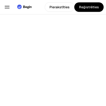
Pierakstīties
Reģistrēties
Angļu
Izvēlieties valodu
valoda
Funkcijas
Atpakaļ uz Blogs
Grafiku plānošana
Darba laika uzskaite
Pārskati
Mobilā lietotne
Izveidots priekš