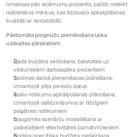
izmaksas pēc ieņēmumu procenta, palīdz noteikt 
reālistiskus mērķus, kas līdzsvaro apkalpošanas 
kvalitāti ar rentabilitāti.
Pārdomāta prognožu piemērošana laika 
uzskaites pārskatiem:
Gada budžeta veidošana, balstoties uz 
vēsturiskiem darbaspēka procentiem
Sezonas darbā pieņemšanas plānošana, 
izmantojot pīķa periodu datus
Īpašu notikumu apkalpošanas plānošana, 
izmantojot salīdzinājumus ar līdzīgiem 
pagātnes notikumiem
Izaugsmes scenāriju modelēšana ar 
pašreizējiem efektivitātes pamatvirzieniem
Nodaļa-specifiska budžeta piešķiršana, 