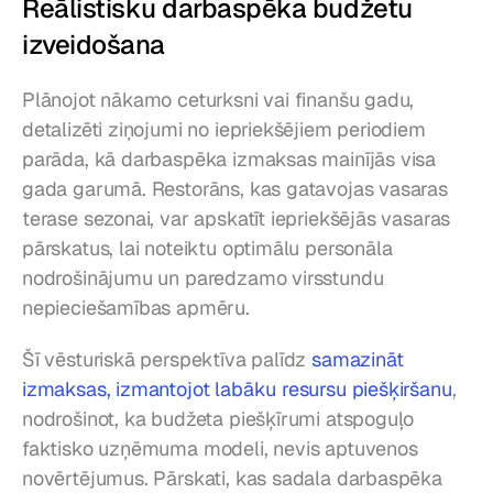
Reālistisku darbaspēka budžetu 
izveidošana
Plānojot nākamo ceturksni vai finanšu gadu, 
detalizēti ziņojumi no iepriekšējiem periodiem 
parāda, kā darbaspēka izmaksas mainījās visa 
gada garumā. Restorāns, kas gatavojas vasaras 
terase sezonai, var apskatīt iepriekšējās vasaras 
pārskatus, lai noteiktu optimālu personāla 
nodrošinājumu un paredzamo virsstundu 
nepieciešamības apmēru.
Šī vēsturiskā perspektīva palīdz 
samazināt 
izmaksas, izmantojot labāku resursu piešķiršanu
, 
nodrošinot, ka budžeta piešķīrumi atspoguļo 
faktisko uzņēmuma modeli, nevis aptuvenos 
novērtējumus. Pārskati, kas sadala darbaspēka 