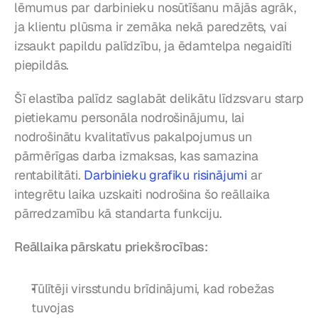
lēmumus par darbinieku nosūtīšanu mājās agrāk, 
ja klientu plūsma ir zemāka nekā paredzēts, vai 
izsaukt papildu palīdzību, ja ēdamtelpa negaidīti 
piepildās.
Šī elastība palīdz saglabāt delikātu līdzsvaru starp 
pietiekamu personāla nodrošinājumu, lai 
nodrošinātu kvalitatīvus pakalpojumus un 
pārmērīgas darba izmaksas, kas samazina 
rentabilitāti. 
Darbinieku grafiku risinājumi
 ar 
integrētu laika uzskaiti nodrošina šo reāllaika 
pārredzamību kā standarta funkciju.
Reāllaika pārskatu priekšrocības:
Tūlītēji virsstundu brīdinājumi, kad robežas 
tuvojas