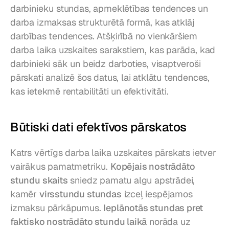
darbinieku stundas, apmeklētības tendences un 
darba izmaksas strukturētā formā, kas atklāj 
darbības tendences. Atšķirībā no vienkāršiem 
darba laika uzskaites sarakstiem, kas parāda, kad 
darbinieki sāk un beidz darboties, visaptveroši 
pārskati analizē šos datus, lai atklātu tendences, 
kas ietekmē rentabilitāti un efektivitāti.
Būtiski dati efektīvos pārskatos
Katrs vērtīgs darba laika uzskaites pārskats ietver 
vairākus pamatmetriku. 
Kopējais nostrādāto 
stundu skaits
 sniedz pamatu algu apstrādei, 
kamēr 
virsstundu stundas
 izceļ iespējamos 
izmaksu pārkāpumus. 
Ieplānotās stundas pret 
faktisko nostrādāto stundu laikā
 norāda uz 