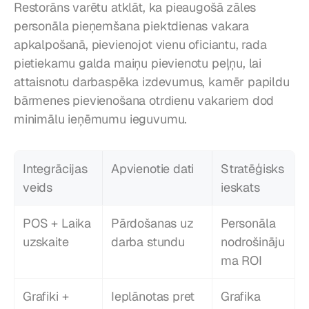
Restorāns varētu atklāt, ka pieaugošā zāles 
personāla pieņemšana piektdienas vakara 
apkalpošanā, pievienojot vienu oficiantu, rada 
pietiekamu galda maiņu pievienotu peļņu, lai 
attaisnotu darbaspēka izdevumus, kamēr papildu 
bārmenes pievienošana otrdienu vakariem dod 
minimālu ieņēmumu ieguvumu.
Integrācijas 
Apvienotie dati
Stratēģisks 
veids
ieskats
POS + Laika 
Pārdošanas uz 
Personāla 
uzskaite
darba stundu
nodrošināju
ma ROI
Grafiki + 
Ieplānotas pret 
Grafika 