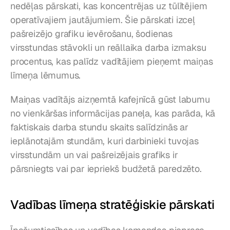
nedēļas pārskati, kas koncentrējas uz tūlītējiem 
operatīvajiem jautājumiem. Šie pārskati izceļ 
pašreizējo grafiku ievērošanu, šodienas 
virsstundas stāvokli un reāllaika darba izmaksu 
procentus, kas palīdz vadītājiem pieņemt maiņas 
līmeņa lēmumus.
Maiņas vadītājs aizņemtā kafejnīcā gūst labumu 
no vienkāršas informācijas paneļa, kas parāda, kā 
faktiskais darba stundu skaits salīdzinās ar 
ieplānotajām stundām, kuri darbinieki tuvojas 
virsstundām un vai pašreizējais grafiks ir 
pārsniegts vai par iepriekš budžetā paredzēto.
Vadības līmeņa stratēģiskie pārskati