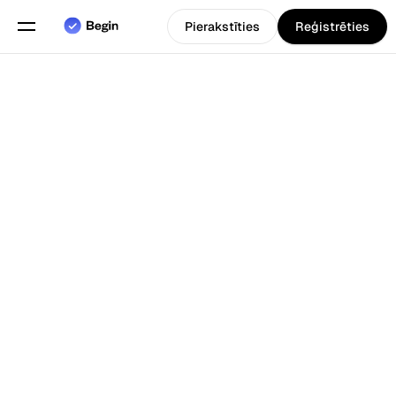
Pierakstīties
Reģistrēties
Angļu
Izvēlieties valodu
valoda
Funkcijas
Atpakaļ uz Blogs
Grafiku plānošana
Darba laika uzskaite
Pārskati
Mobilā lietotne
Izveidots priekš