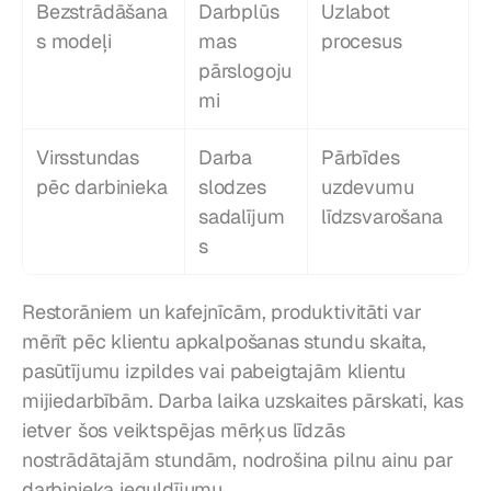
Bezstrādāšana
Darbplūs
Uzlabot 
s modeļi
mas 
procesus
pārslogoju
mi
Virsstundas 
Darba 
Pārbīdes 
pēc darbinieka
slodzes 
uzdevumu 
sadalījum
līdzsvarošana
s
Restorāniem un kafejnīcām, produktivitāti var 
mērīt pēc klientu apkalpošanas stundu skaita, 
pasūtījumu izpildes vai pabeigtajām klientu 
mijiedarbībām. Darba laika uzskaites pārskati, kas 
ietver šos veiktspējas mērķus līdzās 
nostrādātajām stundām, nodrošina pilnu ainu par 
darbinieka ieguldījumu.