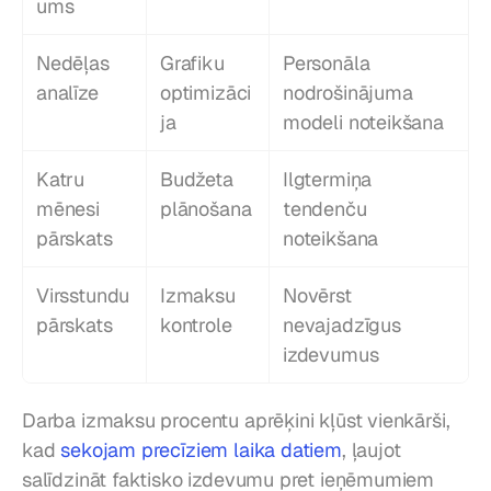
ums
Nedēļas 
Grafiku 
Personāla 
analīze
optimizāci
nodrošinājuma 
ja
modeli noteikšana
Katru 
Budžeta 
Ilgtermiņa 
mēnesi 
plānošana
tendenču 
pārskats
noteikšana
Virsstundu 
Izmaksu 
Novērst 
pārskats
kontrole
nevajadzīgus 
izdevumus
Darba izmaksu procentu aprēķini kļūst vienkārši, 
kad 
sekojam precīziem laika datiem
, ļaujot 
salīdzināt faktisko izdevumu pret ieņēmumiem 