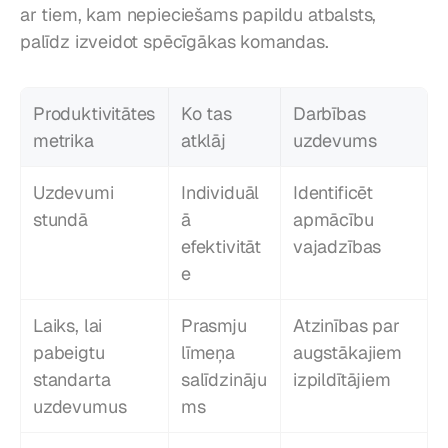
ar tiem, kam nepieciešams papildu atbalsts, 
palīdz izveidot spēcīgākas komandas.
Produktivitātes 
Ko tas 
Darbības 
metrika
atklāj
uzdevums
Uzdevumi 
Individuāl
Identificēt 
stundā
ā 
apmācību 
efektivitāt
vajadzības
e
Laiks, lai 
Prasmju 
Atzinības par 
pabeigtu 
līmeņa 
augstākajiem 
standarta 
salīdzināju
izpildītājiem
uzdevumus
ms