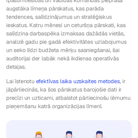
Īpašumtiesības un vadības komandas pieprasa 
augstāka līmeņa pārskatus, kas parāda 
tendences, salīdzinājumus un stratēģiskus 
ieskatus. Katru mēnesi un ceturšņa pārskati, kas 
salīdzina darbaspēka izmaksas dažādās vietās, 
analizē gadu pie gadā efektivitātes uzlabojumus 
un seko līdzi budžeta mērķu sasniegšanai, šai 
auditorijai der labāk nekā ikdienas operatīvās 
detaļas.
Lai īstenotu 
efektīvas laika uzskaites metodes
, ir 
jāpārliecinās, ka šos pārskatus barojošie dati ir 
precīzi un uzticami, atbalstot pārliecinošu lēmumu 
pieņemšanu katrā organizācijas līmenī.