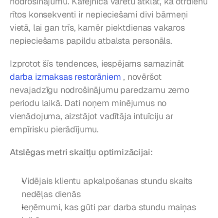
nodrošinājumu. Kafejnīca varētu atklāt, ka otrdienu 
rītos konsekventi ir nepieciešami divi bārmeņi 
vietā, lai gan trīs, kamēr piektdienas vakaros 
nepieciešams papildu atbalsta personāls.
Izprotot šīs tendences, iespējams samazināt 
darba izmaksas restorāniem
 , novēršot 
nevajadzīgu nodrošinājumu paredzamu zemo 
periodu laikā. Dati noņem minējumus no 
vienādojuma, aizstājot vadītāja intuīciju ar 
empīrisku pierādījumu.
Atslēgas metri skaitļu optimizācijai:
Vidējais klientu apkalpošanas stundu skaits 
nedēļas dienās
Ieņēmumi, kas gūti par darba stundu maiņas 