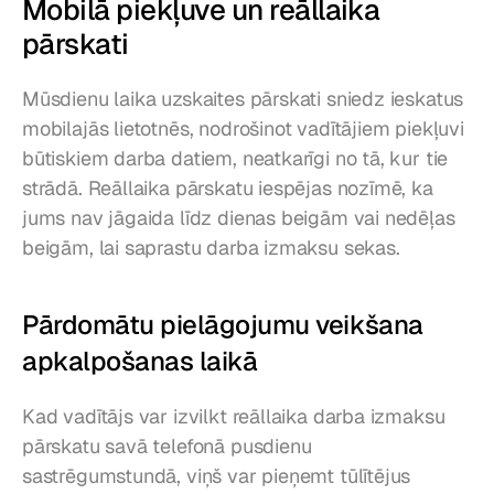
Mobilā piekļuve un reāllaika 
pārskati
Mūsdienu laika uzskaites pārskati sniedz ieskatus 
mobilajās lietotnēs, nodrošinot vadītājiem piekļuvi 
būtiskiem darba datiem, neatkarīgi no tā, kur tie 
strādā. Reāllaika pārskatu iespējas nozīmē, ka 
jums nav jāgaida līdz dienas beigām vai nedēļas 
beigām, lai saprastu darba izmaksu sekas.
Pārdomātu pielāgojumu veikšana 
apkalpošanas laikā
Kad vadītājs var izvilkt reāllaika darba izmaksu 
pārskatu savā telefonā pusdienu 
sastrēgumstundā, viņš var pieņemt tūlītējus 