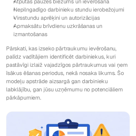
Atpūtas pauzes biežums un ievērošana
Nepilngadīgo darbinieku stundu ierobežojumi
Virsstundu aprēķini un autorizācijas
Apmaksātu brīvdienu uzkrāšanas un 
izmantošanas
Pārskati, kas izseko pārtraukumu ievērošanu, 
palīdz vadītājiem identificēt darbiniekus, kuri 
pastāvīgi izlaiž vajadzīgos pārtraukumus vai ņem 
īsākus ēšanas periodus, nekā nosaka likums. Šo 
modeļu apstrāde aizsargā gan darbinieku 
labklājību, gan jūsu uzņēmumu no potenciāliem 
pārkāpumiem.