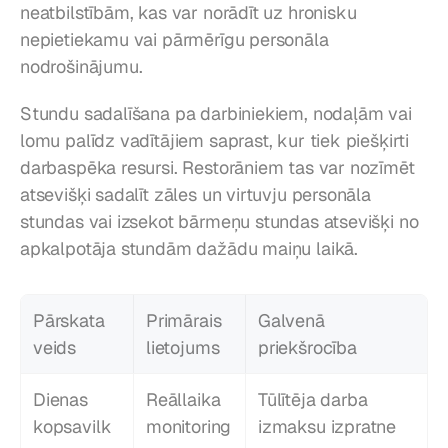
neatbilstībām, kas var norādīt uz hronisku 
nepietiekamu vai pārmērīgu personāla 
nodrošinājumu.
Stundu sadalīšana pa darbiniekiem, nodaļām vai 
lomu palīdz vadītājiem saprast, kur tiek piešķirti 
darbaspēka resursi. Restorāniem tas var nozīmēt 
atsevišķi sadalīt zāles un virtuvju personāla 
stundas vai izsekot bārmeņu stundas atsevišķi no 
apkalpotāja stundām dažādu maiņu laikā.
Pārskata 
Primārais 
Galvenā 
veids
lietojums
priekšrocība
Dienas 
Reāllaika 
Tūlītēja darba 
kopsavilk
monitoring
izmaksu izpratne