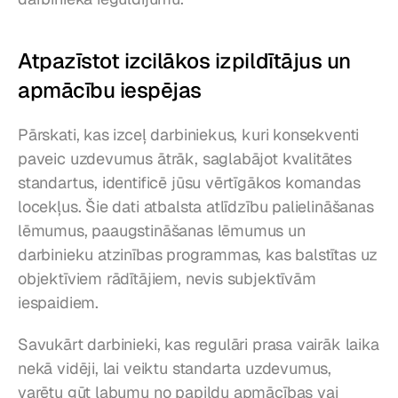
Atpazīstot izcilākos izpildītājus un 
apmācību iespējas
Pārskati, kas izceļ darbiniekus, kuri konsekventi 
paveic uzdevumus ātrāk, saglabājot kvalitātes 
standartus, identificē jūsu vērtīgākos komandas 
locekļus. Šie dati atbalsta atlīdzību palielināšanas 
lēmumus, paaugstināšanas lēmumus un 
darbinieku atzinības programmas, kas balstītas uz 
objektīviem rādītājiem, nevis subjektīvām 
iespaidiem.
Savukārt darbinieki, kas regulāri prasa vairāk laika 
nekā vidēji, lai veiktu standarta uzdevumus, 
varētu gūt labumu no papildu apmācības vai 