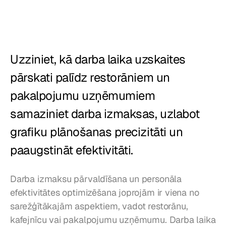
Restorāni
Krogi
Uzziniet, kā darba laika uzskaites 
Maiznīcas
pārskati palīdz restorāniem un 
Ēdināšana
pakalpojumu uzņēmumiem 
Cenas
samaziniet darba izmaksas, uzlabot 
grafiku plānošanas precizitāti un 
paaugstināt efektivitāti.
Darba izmaksu pārvaldīšana un personāla 
efektivitātes optimizēšana joprojām ir viena no 
sarežģītākajām aspektiem, vadot restorānu, 
kafejnīcu vai pakalpojumu uzņēmumu. Darba laika 