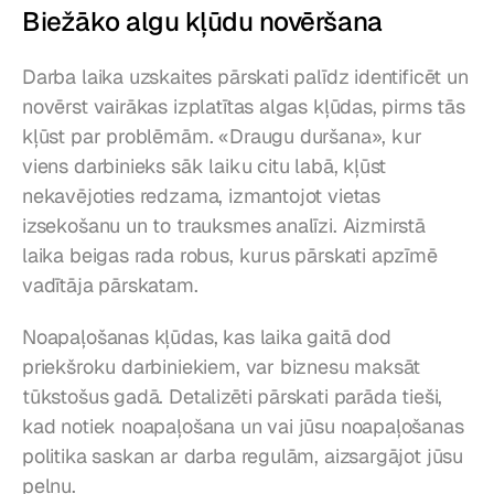
Biežāko algu kļūdu novēršana
Darba laika uzskaites pārskati palīdz identificēt un 
novērst vairākas izplatītas algas kļūdas, pirms tās 
kļūst par problēmām. «Draugu duršana», kur 
viens darbinieks sāk laiku citu labā, kļūst 
nekavējoties redzama, izmantojot vietas 
izsekošanu un to trauksmes analīzi. Aizmirstā 
laika beigas rada robus, kurus pārskati apzīmē 
vadītāja pārskatam.
Noapaļošanas kļūdas, kas laika gaitā dod 
priekšroku darbiniekiem, var biznesu maksāt 
tūkstošus gadā. Detalizēti pārskati parāda tieši, 
kad notiek noapaļošana un vai jūsu noapaļošanas 
politika saskan ar darba regulām, aizsargājot jūsu 
peļņu.