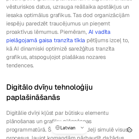
vēsturiskos datus, uzrauga reāllaika apstākļus un 
iesaka optimālus grafikus. Tas dod organizācijām 
iespēju paredzēt traucējumus un pieņemt 
proaktīvus lēmumus. Piemēram, 
AI vadīta 
pielāgojamā gaisa tranzīta tīkla
 pētījums izceļ to, 
kā AI dinamiski optimizē sarežģītus tranzīta 
grafikus, atspoguļojot plašākas nozares 
tendences.
Digitālo dvīņu tehnoloģiju 
paplašināšanās
Digitālie dvīņi kļūst par būtisku elementu 
plānošanas un grafiku plānošanas 
Select Language
Latvian
programmatūrā. Šie virtuālie modeļi simulē visus 
procesus, ļaujot komandām pārbaudīt dažādus 