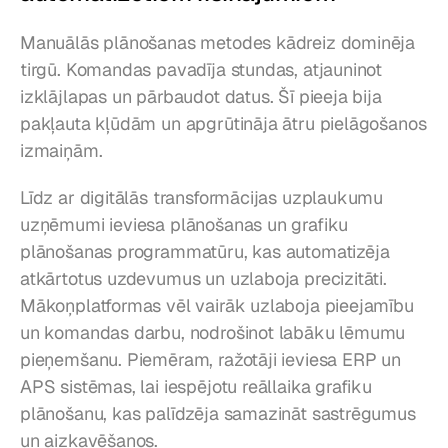
Manuālās plānošanas metodes kādreiz dominēja 
tirgū. Komandas pavadīja stundas, atjauninot 
izklājlapas un pārbaudot datus. Šī pieeja bija 
pakļauta kļūdām un apgrūtināja ātru pielāgošanos 
izmaiņām.
Līdz ar digitālās transformācijas uzplaukumu 
uzņēmumi ieviesa plānošanas un grafiku 
plānošanas programmatūru, kas automatizēja 
atkārtotus uzdevumus un uzlaboja precizitāti. 
Mākoņplatformas vēl vairāk uzlaboja pieejamību 
un komandas darbu, nodrošinot labāku lēmumu 
pieņemšanu. Piemēram, ražotāji ieviesa ERP un 
APS sistēmas, lai iespējotu reāllaika grafiku 
plānošanu, kas palīdzēja samazināt sastrēgumus 
un aizkavēšanos.