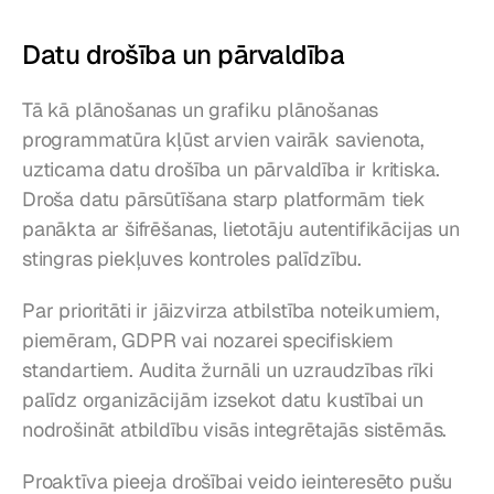
Datu drošība un pārvaldība
Tā kā plānošanas un grafiku plānošanas 
programmatūra kļūst arvien vairāk savienota, 
uzticama datu drošība un pārvaldība ir kritiska. 
Droša datu pārsūtīšana starp platformām tiek 
panākta ar šifrēšanas, lietotāju autentifikācijas un 
stingras piekļuves kontroles palīdzību.
Par prioritāti ir jāizvirza atbilstība noteikumiem, 
piemēram, GDPR vai nozarei specifiskiem 
standartiem. Audita žurnāli un uzraudzības rīki 
palīdz organizācijām izsekot datu kustībai un 
nodrošināt atbildību visās integrētajās sistēmās.
Proaktīva pieeja drošībai veido ieinteresēto pušu 