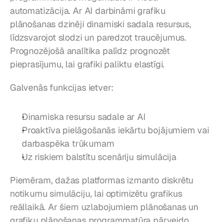
automatizācija. Ar AI darbināmi grafiku 
plānošanas dzinēji dinamiski sadala resursus, 
līdzsvarojot slodzi un paredzot traucējumus. 
Prognozējošā analītika palīdz prognozēt 
pieprasījumu, lai grafiki paliktu elastīgi.
Galvenās funkcijas ietver:
Dinamiska resursu sadale ar AI
Proaktīva pielāgošanās iekārtu bojājumiem vai 
darbaspēka trūkumam
Uz riskiem balstītu scenāriju simulācija
Piemēram, dažas platformas izmanto diskrētu 
notikumu simulāciju, lai optimizētu grafikus 
reāllaikā. Ar šiem uzlabojumiem plānošanas un 
grafiku plānošanas programmatūra pārveido 