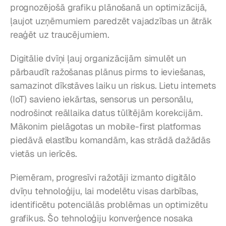
prognozējošā grafiku plānošanā un optimizācijā, 
ļaujot uzņēmumiem paredzēt vajadzības un ātrāk 
reaģēt uz traucējumiem.
Digitālie dvīņi ļauj organizācijām simulēt un 
pārbaudīt ražošanas plānus pirms to ieviešanas, 
samazinot dīkstāves laiku un riskus. Lietu internets 
(IoT) savieno iekārtas, sensorus un personālu, 
nodrošinot reāllaika datus tūlītējām korekcijām. 
Mākonim pielāgotas un mobile-first platformas 
piedāvā elastību komandām, kas strādā dažādās 
vietās un ierīcēs.
Piemēram, progresīvi ražotāji izmanto digitālo 
dvīņu tehnoloģiju, lai modelētu visas darbības, 
identificētu potenciālās problēmas un optimizētu 
grafikus. Šo tehnoloģiju konverģence nosaka 