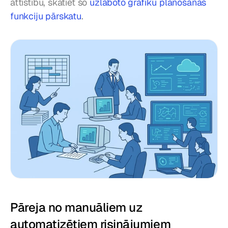
attīstību, skatiet šo 
uzlaboto grafiku plānošanas 
funkciju pārskatu
.
Pāreja no manuāliem uz 
automatizētiem risinājumiem