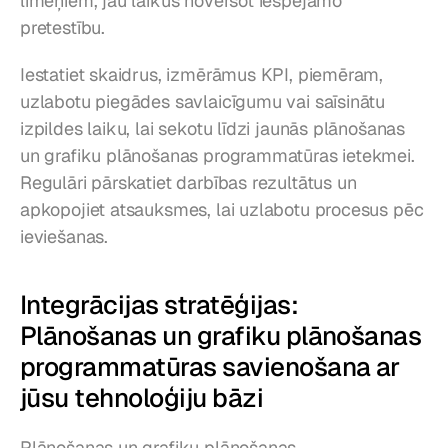
līmeņiem, jau laikus novēršot iespējamo 
pretestību.
Iestatiet skaidrus, izmērāmus KPI, piemēram, 
uzlabotu piegādes savlaicīgumu vai saīsinātu 
izpildes laiku, lai sekotu līdzi jaunās plānošanas 
un grafiku plānošanas programmatūras ietekmei. 
Regulāri pārskatiet darbības rezultātus un 
apkopojiet atsauksmes, lai uzlabotu procesus pēc 
ieviešanas.
Integrācijas stratēģijas: 
Plānošanas un grafiku plānošanas 
programmatūras savienošana ar 
jūsu tehnoloģiju bāzi
Plānošanas un grafiku plānošanas 