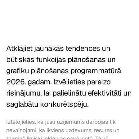
Restorāni
Krogi
Maiznīcas
Atklājiet jaunākās tendences un 
Ēdināšana
būtiskās funkcijas plānošanas un 
Cenas
grafiku plānošanas programmatūrā 
2026. gadam. Izvēlieties pareizo 
risinājumu, lai palielinātu efektivitāti un 
saglabātu konkurētspēju.
Iztēlojieties, ka jūsu uzņēmums darbojas tik 
nevainojami, ka ikviens uzdevums, resurss un 
termiņš lieliski iekļaujas savā vietā. Tā kā 