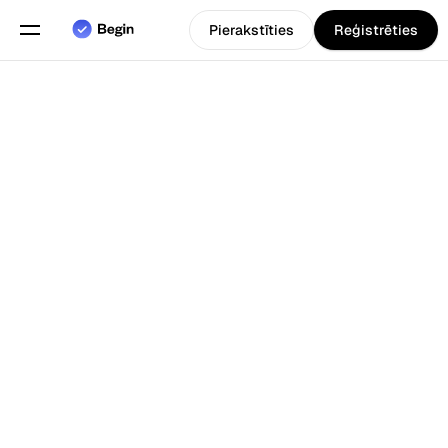
Pierakstīties
Reģistrēties
Angļu
Izvēlieties valodu
valoda
Funkcijas
Atpakaļ uz Blogs
Grafiku plānošana
Darba laika uzskaite
Pārskati
Mobilā lietotne
Izveidots priekš