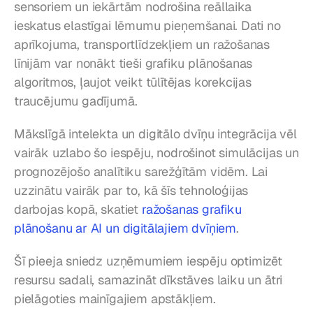
sensoriem un iekārtām nodrošina reāllaika 
ieskatus elastīgai lēmumu pieņemšanai. Dati no 
aprīkojuma, transportlīdzekļiem un ražošanas 
līnijām var nonākt tieši grafiku plānošanas 
algoritmos, ļaujot veikt tūlītējas korekcijas 
traucējumu gadījumā.
Mākslīgā intelekta un digitālo dvīņu integrācija vēl 
vairāk uzlabo šo iespēju, nodrošinot simulācijas un 
prognozējošo analītiku sarežģītām vidēm. Lai 
uzzinātu vairāk par to, kā šīs tehnoloģijas 
darbojas kopā, skatiet 
ražošanas grafiku 
plānošanu ar AI un digitālajiem dvīņiem
.
Šī pieeja sniedz uzņēmumiem iespēju optimizēt 
resursu sadali, samazināt dīkstāves laiku un ātri 
pielāgoties mainīgajiem apstākļiem.