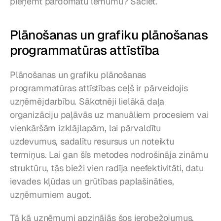
pieņemt pārdomātu lēmumu? Sāciet.
Plānošanas un grafiku plānošanas 
programmatūras attīstība
Plānošanas un grafiku plānošanas 
programmatūras attīstības ceļš ir pārveidojis 
uzņēmējdarbību. Sākotnēji lielākā daļa 
organizāciju paļāvās uz manuāliem procesiem vai 
vienkāršām izklājlapām, lai pārvaldītu 
uzdevumus, sadalītu resursus un noteiktu 
termiņus. Lai gan šīs metodes nodrošināja zināmu 
struktūru, tās bieži vien radīja neefektivitāti, datu 
ievades kļūdas un grūtības paplašināties, 
uzņēmumiem augot.
Tā kā uzņēmumi apzinājās šos ierobežojumus, 