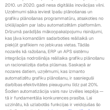
2010. un 2020. gadi nesa digitālās inovācijas vilni. 
Uzņēmumi sāka ieviest īpašu plānošanas un 
grafiku plānošanas programmatūru, atsakoties no 
izklājlapām par labu automatizētām platformām. 
Drīzumā parādījās mākoņpakalpojumu risinājumi, 
kas ļāva komandām sadarboties reāllaikā un 
piekļūt grafikiem no jebkuras vietas. Tādās 
nozarēs kā ražošana, ERP un APS sistēmu 
integrācija nodrošināja reāllaika grafiku plānošanu 
un racionalizēja darba plūsmas. Saskaņā ar 
nozares datiem, uzņēmumi, kas izmanto 
automatizētu grafiku plānošanu, ir sasnieguši 
darbības efektivitātes pieaugumu līdz pat 20%. 
Šodien automatizācija vairs nav izvēles iespēja — 
tā ir fundamentāla konkurences prasība. Lai 
uzzinātu, kā uzlabotās funkcijas ir veidojušas šo 