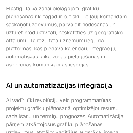
Elastīgi, laika zonai pielāgojami grafiku 
plānošanas rīki tagad ir būtiski. Tie ļauj komandām 
saskaņot uzdevumus, pārvaldīt nodošanas un 
uzturēt produktivitāti, neskatoties uz ģeogrāfisko 
attālumu. Tā rezultātā uzņēmumi iegulda 
platformās, kas piedāvā kalendāru integrāciju, 
automātiskas laika zonas pielāgošanas un 
asinhronas komunikācijas iespējas.
AI un automatizācijas integrācija
AI vadīti rīki revolūciju veic programmatūras 
projektu grafiku plānošanā, optimizējot resursu 
sadalīšanu un termiņu prognozes. Automatizācija 
pārņem atkārtojošus grafiku plānošanas 
uzdevumus, atstājot vadītājus augstāka līmeņa 