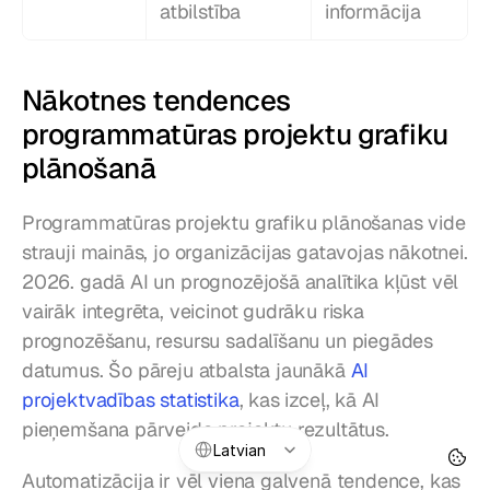
atbilstība
informācija
Nākotnes tendences 
programmatūras projektu grafiku 
plānošanā
Programmatūras projektu grafiku plānošanas vide 
strauji mainās, jo organizācijas gatavojas nākotnei. 
2026. gadā AI un prognozējošā analītika kļūst vēl 
vairāk integrēta, veicinot gudrāku riska 
prognozēšanu, resursu sadalīšanu un piegādes 
datumus. Šo pāreju atbalsta jaunākā 
AI 
projektvadības statistika
, kas izceļ, kā AI 
pieņemšana pārveido projektu rezultātus.
Select Language
Latvian
Automatizācija ir vēl viena galvenā tendence, kas 