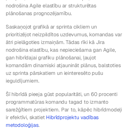
nodrošina Agile elastību ar strukturētas 
plānošanas prognozējamību.
Saskaņojot grafikā ar sprinta cikliem un 
prioritizējot neizpildītos uzdevumus, komandas var 
ātri pielāgoties izmaiņām. Tādas rīki kā Jira 
nodrošina elastību, kas nepieciešama gan Agile, 
gan hibrīdajai grafiku plānošanai, ļaujot 
komandām dinamiski atjaunināt plānus, balstoties 
uz sprinta pārskatiem un ieinteresēto pušu 
ieguldījumiem.
Šī hibrīdā pieeja gūst popularitāti, un 60 procenti 
programmatūras komandu tagad to izmanto 
sarežģītiem projektiem. Par to, kāpēc hibrīdmodeļi 
ir efektīvi, skatiet 
Hibrīdprojektu vadības 
metodoloģijas
.