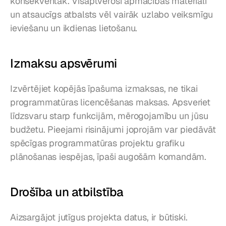
konsekventāk. Visaptveroši apmācības materiāli 
un atsaucīgs atbalsts vēl vairāk uzlabo veiksmīgu 
ieviešanu un ikdienas lietošanu.
Izmaksu apsvērumi
Izvērtējiet kopējās īpašuma izmaksas, ne tikai 
programmatūras licencēšanas maksas. Apsveriet 
līdzsvaru starp funkcijām, mērogojamību un jūsu 
budžetu. Pieejami risinājumi joprojām var piedāvāt 
spēcīgas programmatūras projektu grafiku 
plānošanas iespējas, īpaši augošām komandām.
Drošība un atbilstība
Aizsargājot jutīgus projekta datus, ir būtiski. 