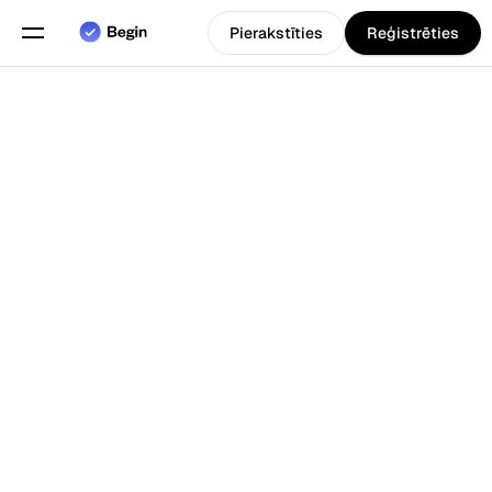
Pierakstīties
Reģistrēties
Angļu
Izvēlieties valodu
valoda
Funkcijas
Atpakaļ uz Blogs
Grafiku plānošana
Darba laika uzskaite
Pārskati
Mobilā lietotne
Izveidots priekš