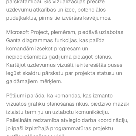
pārskatāmībai. Šīs vizualizācijas precizē 
uzdevumu atkarības un izceļ potenciālos 
pudeļkaklus, pirms tie izvēršas kavējumos.
Microsoft Project, piemēram, piedāvā uzlabotas 
Ganta diagrammas funkcijas, kas palīdz 
komandām izsekot progresam un 
nepieciešamības gadījumā pielāgot plānus. 
Kartējot uzdevumus vizuāli, ieinteresētās puses 
iegūst skaidru pārskatu par projekta statusu un 
gaidāmajiem mērķiem.
Pētījumi parāda, ka komandas, kas izmanto 
vizuālos grafiku plānošanas rīkus, piedzīvo mazāk 
izlaistu termiņu un uzlabotu komunikāciju. 
Palielināta redzamība atvieglo darba koordināciju, 
jo īpaši izplatītajā programmatūras projektu 