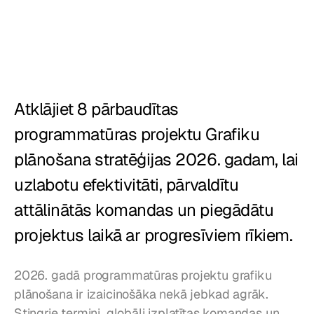
Restorāni
Krogi
Maiznīcas
Atklājiet 8 pārbaudītas 
Ēdināšana
programmatūras projektu Grafiku 
Cenas
plānošana stratēģijas 2026. gadam, lai 
uzlabotu efektivitāti, pārvaldītu 
attālinātās komandas un piegādātu 
projektus laikā ar progresīviem rīkiem.
2026. gadā programmatūras projektu grafiku 
plānošana ir izaicinošāka nekā jebkad agrāk. 
Stingrie termiņi, globāli izplatītas komandas un 