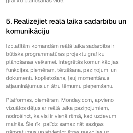
grafiku plānošanas vidē.
5. Realizējiet reālā laika sadarbību un 
komunikāciju
Izplatītām komandām reālā laika sadarbība ir 
būtiska programmatūras projektu grafiku 
plānošanas veiksmei. Integrētās komunikācijas 
funkcijas, piemēram, tērzēšana, paziņojumi un 
dokumentu koplietošana, ļauj momentānus 
atjauninājumus un ātru lēmumu pieņemšanu.
Platformas, piemēram, Monday.com, apvieno 
vizuālos dēļus ar reālā laika paziņojumiem, 
nodrošinot, ka visi ir vienā ritmā, kad uzdevumi 
mainās. Šie rīki palīdz samazināt saziņas 
pārpratumus un atvieglot ātras reakcijas uz 