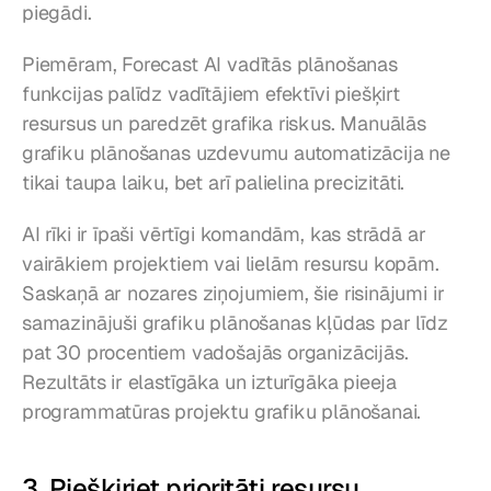
piegādi.
Piemēram, Forecast AI vadītās plānošanas 
funkcijas palīdz vadītājiem efektīvi piešķirt 
resursus un paredzēt grafika riskus. Manuālās 
grafiku plānošanas uzdevumu automatizācija ne 
tikai taupa laiku, bet arī palielina precizitāti.
AI rīki ir īpaši vērtīgi komandām, kas strādā ar 
vairākiem projektiem vai lielām resursu kopām. 
Saskaņā ar nozares ziņojumiem, šie risinājumi ir 
samazinājuši grafiku plānošanas kļūdas par līdz 
pat 30 procentiem vadošajās organizācijās. 
Rezultāts ir elastīgāka un izturīgāka pieeja 
programmatūras projektu grafiku plānošanai.
3. Piešķiriet prioritāti resursu 