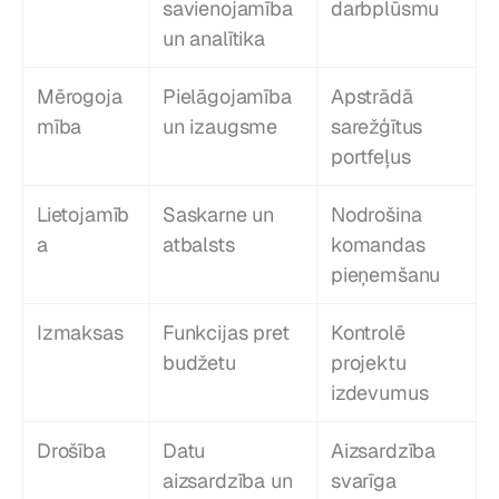
savienojamība 
darbplūsmu
un analītika
Mērogoja
Pielāgojamība 
Apstrādā 
mība
un izaugsme
sarežģītus 
portfeļus
Lietojamīb
Saskarne un 
Nodrošina 
a
atbalsts
komandas 
pieņemšanu
Izmaksas
Funkcijas pret 
Kontrolē 
budžetu
projektu 
izdevumus
Drošība
Datu 
Aizsardzība 
aizsardzība un 
svarīga 