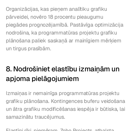
Organizācijas, kas pieņem analītiku grafiku 
pārveidei, novēro 18 procentu pieaugumu 
piegādes prognozējamībā. Pastāvīga optimizācija 
nodrošina, ka programmatūras projektu grafiku 
plānošana paliek saskaņā ar mainīgiem mērķiem 
un tirgus prasībām.
8. Nodrošiniet elastību izmaiņām un 
apjoma pielāgojumiem
Izmaiņas ir nemainīga programmatūras projektu 
grafiku plānošana. Kontingences buferu veidošana 
un ātra grafiku modificēšanas iespēja ir būtiska, lai 
samazinātu traucējumus.
Elastīgi rīki, piemēram, Zoho Projects, atbalsta 