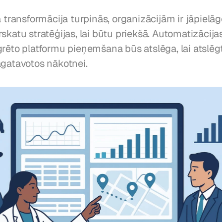
ā transformācija turpinās, organizācijām ir jāpielāg
skatu stratēģijas, lai būtu priekšā. Automatizācijas,
rēto platformu pieņemšana būs atslēga, lai atslēgt
agatavotos nākotnei.