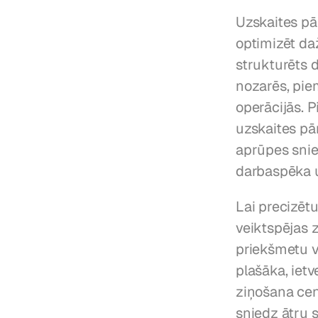
Uzskaites pār
optimizēt da
strukturēts 
nozarēs, pie
operācijās. 
uzskaites pār
aprūpes snie
darbaspēka uz
Lai precizētu 
veiktspējas 
priekšmetu v
plašāka, iet
ziņošana cen
sniedz ātru 