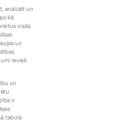
, analizēt un 
po kā 
nktus visās 
ības 
aujas uz 
lības 
umi ievieš 
ību un 
ētu 
ba ir 
jas 
ā tabula 