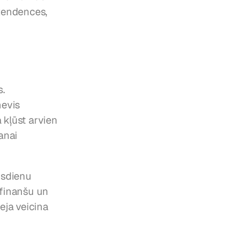
tendences, 
. 
evis 
kļūst arvien 
anai 
sdienu 
finanšu un 
eja veicina 