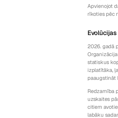
Apvienojot da
rīkoties pēc 
Evolūcija
2026. gadā p
Organizācijas
statiskus kop
izplatītāka, 
paaugstināt 
Redzamība pā
uzskaites pār
citiem avotie
labāku sadar