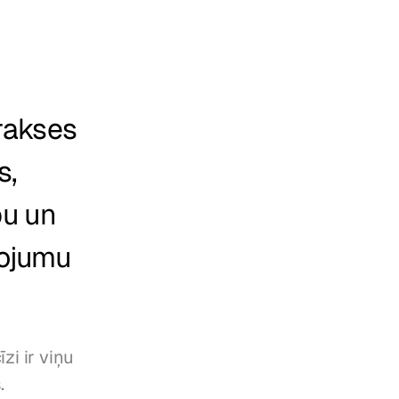
akses 
, 
u un 
ojumu 
i ir viņu 
 