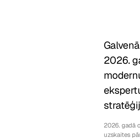
Galvenā
2026. ga
modernus
ekspertu
stratēģi
2026. gadā or
uzskaites pā