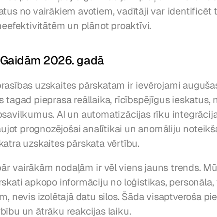
tus no vairākiem avotiem, vadītāji var identificēt 
neefektivitātēm un plānot proaktīvi.
s Gaidām 2026. gadā
rasības uzskaites pārskatam ir ievērojami augušas
 tagad pieprasa reāllaika, rīcībspējīgus ieskatus, n
savilkumus. AI un automatizācijas rīku integrācija 
ļaujot prognozējošai analītikai un anomāliju noteikš
katra uzskaites pārskata vērtību.
r vairākām nodaļām ir vēl viens jauns trends. Mū
skati apkopo informāciju no loģistikas, personāla, 
m, nevis izolētajā datu silos. Šāda visaptveroša pie
bību un ātrāku reakcijas laiku.