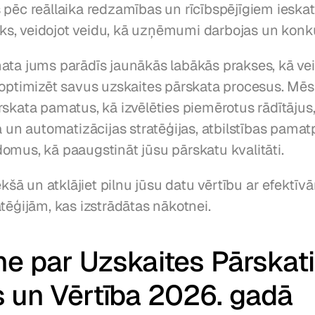
 pēc reāllaika redzamības un rīcībspējīgiem ieska
lāks, veidojot veidu, kā uzņēmumi darbojas un konk
ata jums parādīs jaunākās labākās prakses, kā veid
 optimizēt savus uzskaites pārskata procesus. Mēs 
rskata pamatus, kā izvēlēties piemērotus rādītājus
a un automatizācijas stratēģijas, atbilstības pamat
omus, kā paaugstināt jūsu pārskatu kvalitāti.
iekšā un atklājiet pilnu jūsu datu vērtību ar efektīv
tēģijām, kas izstrādātas nākotnei.
ne par Uzskaites Pārskati
 un Vērtība 2026. gadā