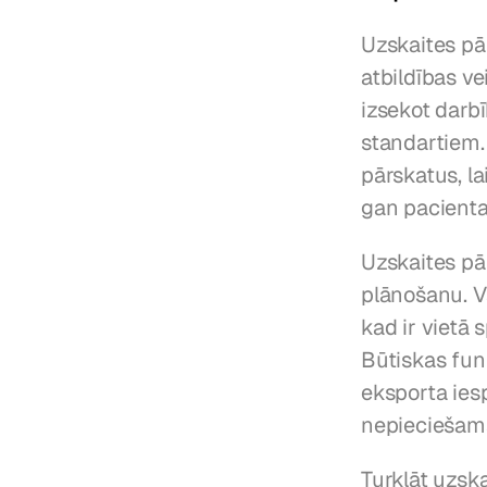
Uzskaites pā
atbildības ve
izsekot darbī
standartiem.
pārskatus, l
gan pacienta
Uzskaites pār
plānošanu. Va
kad ir vietā 
Būtiskas funk
eksporta iesp
nepieciešama
Turklāt uzsk