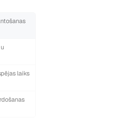
ntošanas 
u 
i
pējas laiks
rdošanas 