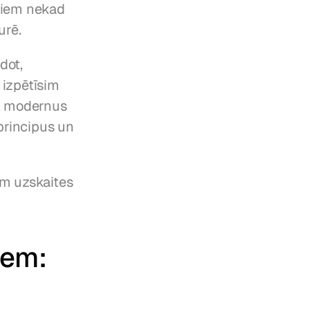
tiem nekad 
urē.
ot, 
izpētīsim 
, modernus 
principus un 
ām uzskaites 
em: 