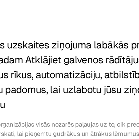
s uzskaites ziņojuma labākās pr
dam Atklājiet galvenos rādītājus
 rīkus, automatizāciju, atbilstīb
 padomus, lai uzlabotu jūsu ziņ
ju
ganizācijas visās nozarēs paļaujas uz to, cik precīz
rskati, lai pieņemtu gudrākus un ātrākus lēmumus.