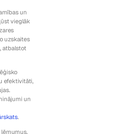
amības un 
ūst vieglāk 
zares 
 uzskaites 
atbalstot 
ēģisko 
fektivitāti, 
as. 
ninājumi un 
ārskats
.
s lēmumus. 