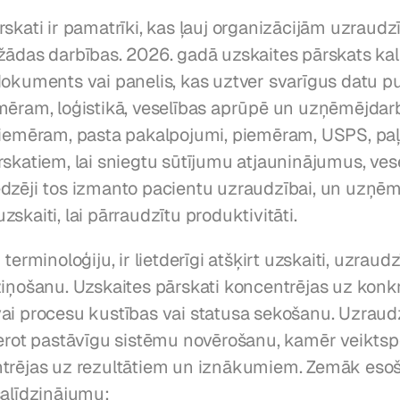
skati ir pamatrīki, kas ļauj organizācijām uzraudzīt
žādas darbības. 2026. gadā uzskaites pārskats kal
dokuments vai panelis, kas uztver svarīgus datu pu
mēram, loģistikā, veselības aprūpē un uzņēmējdarb
Piemēram, pasta pakalpojumi, piemēram, USPS, paļ
skatiem, lai sniegtu sūtījumu atjauninājumus, vese
dzēji tos izmanto pacientu uzraudzībai, un uzņēm
skaiti, lai pārraudzītu produktivitāti.
terminoloģiju, ir lietderīgi atšķirt uzskaiti, uzraudz
ziņošanu. Uzskaites pārskati koncentrējas uz konkr
ai procesu kustības vai statusa sekošanu. Uzraudzī
verot pastāvīgu sistēmu novērošanu, kamēr veiktspē
trējas uz rezultātiem un iznākumiem. Zemāk esoš
salīdzinājumu: