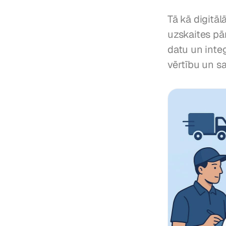
Tā kā digitāl
uzskaites pār
datu un integ
vērtību un s