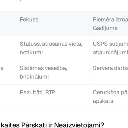
Fokuss
Piemēra Izma
Gadījums
Statuss, atrašanās vieta, 
USPS sūtījum
notikumi
atjauninājum
s 
Sistēmas veselība, 
Servera darbs
brīdinājumi
 
Rezultāti, RTP
Ceturkšņa pā
apskats
aites Pārskati ir Neaizvietojami?