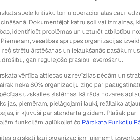
rskats spēlē kritisku lomu operacionālās caurredz
icināšanā. Dokumentējot katru soli vai izmaiņas, kļ
bas, identificēt problēmas un uzturēt atbilstību no
 Piemēram, veselības aprūpes organizācijas izveido
ai reģistrētu ārstēšanas un iejaukšanās pasākumus, 
 drošību, gan regulējošo prasību ievērošanu.
skata vērtība attiecas uz revīzijas pēdām un strat
irāk nekā 80% organizāciju ziņo par paaugstinātu e
spēcīgas uzskaites sistēmas, kā rāda nozares aptauj
cijas, piemēram, pielāgojami lauki, reāllaika atjau
ējas, ir kļuvuši par standarta gaidām. Plašāk par 
jām funkcijām aplūkojiet šo 
Pārskata Funkciju P
aites pārskati ļauj organizācijām pieņemt izsvērtu