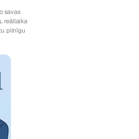
o savas 
 reāllaika 
u pilnīgu 