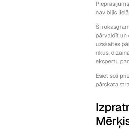
Pieprasījums
nav bijis lie
Šī rokasgrām
pārvaldīt un
uzskaites pā
rīkus, dizain
ekspertu pad
Esiet soli pr
pārskata stra
Izprat
Mērķis