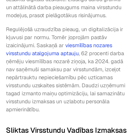
un attālinātā darba pieaugums maina virsstundu 
modeļus, prasot pielāgotākus risinājumus.
Regulējošā uzraudzība pieaug, un digitalizācija ir 
kļuvusi par normu. Tomēr joprojām pastāv 
izaicinājumi. Saskaņā ar 
viesmīlības nozares 
virsstundu atalgojuma aptauju
, 62 procenti darba 
ņēmēju viesmīlības nozarē ziņoja, ka 2024. gadā 
nav saņēmuši samaksu par virsstundām, izceļot 
nepārtrauktu nepieciešamību pēc uzticamas 
virsstundu uzskaites sistēmām. Daudzi uzņēmumi 
tagad izmanto maiņu optimizāciju, lai samazinātu 
virsstundu izmaksas un uzlabotu personāla 
apmierinātību.
Sliktas Virsstundu Vadības Izmaksas