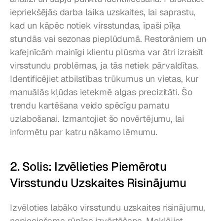
iepriekšējās darba laika uzskaites, lai saprastu, 
kad un kāpēc notiek virsstundas, īpaši pīķa 
stundās vai sezonas pieplūdumā. Restorāniem un 
kafejnīcām mainīgi klientu plūsma var ātri izraisīt 
virsstundu problēmas, ja tās netiek pārvaldītas. 
Identificējiet atbilstības trūkumus un vietas, kur 
manuālās kļūdas ietekmē algas precizitāti. Šo 
trendu kartēšana veido spēcīgu pamatu 
uzlabošanai. Izmantojiet šo novērtējumu, lai 
informētu par katru nākamo lēmumu.
2. Solis: Izvēlieties Piemērotu 
Virsstundu Uzskaites Risinājumu
Izvēloties labāko virsstundu uzskaites risinājumu, 
nepieciešama rūpīga izvērtēšana. Meklējiet 