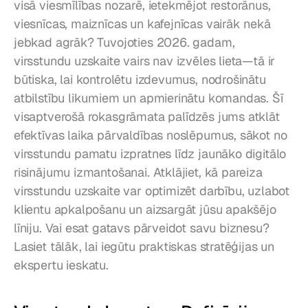
visā viesmīlības nozarē, ietekmējot restorānus, 
viesnīcas, maiznīcas un kafejnīcas vairāk nekā 
jebkad agrāk? Tuvojoties 2026. gadam, 
virsstundu uzskaite vairs nav izvēles lieta—tā ir 
būtiska, lai kontrolētu izdevumus, nodrošinātu 
atbilstību likumiem un apmierinātu komandas. Šī 
visaptverošā rokasgrāmata palīdzēs jums atklāt 
efektīvas laika pārvaldības noslēpumus, sākot no 
virsstundu pamatu izpratnes līdz jaunāko digitālo 
risinājumu izmantošanai. Atklājiet, kā pareiza 
virsstundu uzskaite var optimizēt darbību, uzlabot 
klientu apkalpošanu un aizsargāt jūsu apakšējo 
līniju. Vai esat gatavs pārveidot savu biznesu? 
Lasiet tālāk, lai iegūtu praktiskas stratēģijas un 
ekspertu ieskatu.