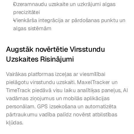
Dzeramnaudu uzskaite un uzkrājumi algas 
precizitātei
Vienkārša integrācija ar pārdošanas punktu un 
algas sistēmām
Augstāk novērtētie Virsstundu 
Uzskaites Risinājumi
Vairākas platformas izceļas ar viesmīlībai 
pielāgotu virsstundu uzskaiti. MaxelTracker un 
TimeTrack piedāvā visu laiku analītiķas paneļus, AI 
vadāmas ziņojumus un mobilās aplikācijas 
personālam. GPS izsekošana un automatizēta 
pārtraukumu vadība palīdz novērst atbilstības 
kļūdas.