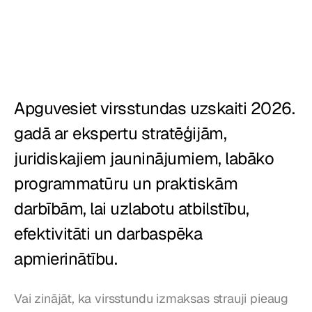
Restorāni
Krogi
Maiznīcas
Apguvesiet virsstundas uzskaiti 2026. 
Ēdināšana
gadā ar ekspertu stratēģijām, 
Cenas
juridiskajiem jauninājumiem, labāko 
programmatūru un praktiskām 
darbībām, lai uzlabotu atbilstību, 
efektivitāti un darbaspēka 
apmierinātību.
Vai zinājāt, ka virsstundu izmaksas strauji pieaug 