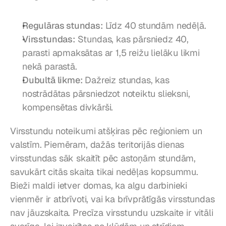
Regulāras stundas:
 Līdz 40 stundām nedēļā.
Virsstundas:
 Stundas, kas pārsniedz 40, 
parasti apmaksātas ar 1,5 reižu lielāku likmi 
nekā parastā.
Dubultā likme:
 Dažreiz stundas, kas 
nostrādātas pārsniedzot noteiktu slieksni, 
kompensētas divkārši.
Virsstundu noteikumi atšķiras pēc reģioniem un 
valstīm. Piemēram, dažās teritorijās dienas 
virsstundas sāk skaitīt pēc astoņām stundām, 
savukārt citās skaita tikai nedēļas kopsummu. 
Bieži maldi ietver domas, ka algu darbinieki 
vienmēr ir atbrīvoti, vai ka brīvprātīgās virsstundas 
nav jāuzskaita. Precīza virsstundu uzskaite ir vitāli 