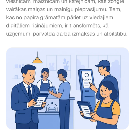
viesnīcām, maiznīcām un kafejnīcām, kas žonglē 
vairākas maiņas un mainīgu pieprasījumu. Tiem, 
kas no papīra grāmatām pāriet uz viedajiem 
digitāliem risinājumiem, ir transformēts, kā 
uzņēmumi pārvalda darba izmaksas un atbilstību.