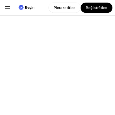
Pierakstīties
Reģistrēties
Angļu
Izvēlieties valodu
valoda
Funkcijas
Atpakaļ uz Blogs
Grafiku plānošana
Darba laika uzskaite
Pārskati
Mobilā lietotne
Izveidots priekš