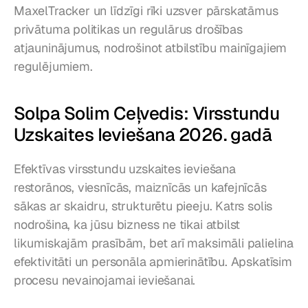
MaxelTracker un līdzīgi rīki uzsver pārskatāmus 
privātuma politikas un regulārus drošības 
atjauninājumus, nodrošinot atbilstību mainīgajiem 
regulējumiem.
Solpa Solim Ceļvedis: Virsstundu 
Uzskaites Ieviešana 2026. gadā
Efektīvas virsstundu uzskaites ieviešana 
restorānos, viesnīcās, maiznīcās un kafejnīcās 
sākas ar skaidru, strukturētu pieeju. Katrs solis 
nodrošina, ka jūsu bizness ne tikai atbilst 
likumiskajām prasībām, bet arī maksimāli palielina 
efektivitāti un personāla apmierinātību. Apskatīsim 
procesu nevainojamai ieviešanai.