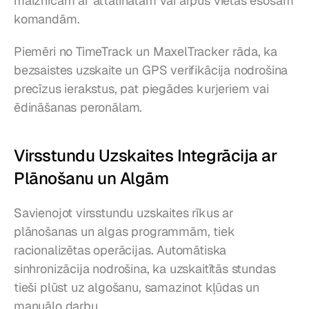
maiznīcām ar attālinātām vai ārpus vietas esošām 
komandām.
Piemēri no TimeTrack un MaxelTracker rāda, ka 
bezsaistes uzskaite un GPS verifikācija nodrošina 
precīzus ierakstus, pat piegādes kurjeriem vai 
ēdināšanas peronālam.
Virsstundu Uzskaites Integrācija ar 
Plānošanu un Algām
Savienojot virsstundu uzskaites rīkus ar 
plānošanas un algas programmām, tiek 
racionalizētas operācijas. Automātiska 
sinhronizācija nodrošina, ka uzskaitītās stundas 
tieši plūst uz algošanu, samazinot kļūdas un 
manuālo darbu.