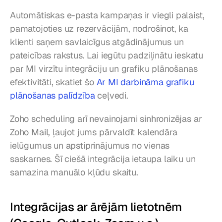
Automātiskas e-pasta kampaņas ir viegli palaist, 
pamatojoties uz rezervācijām, nodrošinot, ka 
klienti saņem savlaicīgus atgādinājumus un 
pateicības rakstus. Lai iegūtu padziļinātu ieskatu 
par MI virzītu integrāciju un grafiku plānošanas 
efektivitāti, skatiet šo 
Ar MI darbināma grafiku 
plānošanas palīdzība
 ceļvedi.
Zoho scheduling arī nevainojami sinhronizējas ar 
Zoho Mail, ļaujot jums pārvaldīt kalendāra 
ielūgumus un apstiprinājumus no vienas 
saskarnes. Šī ciešā integrācija ietaupa laiku un 
samazina manuālo kļūdu skaitu.
Integrācijas ar ārējām lietotnēm 