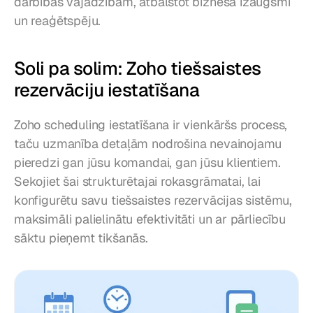
darbības vajadzībām, atbalstot biznesa izaugsmi 
un reaģētspēju.
Soli pa solim: Zoho tiešsaistes 
rezervāciju iestatīšana
Zoho scheduling iestatīšana ir vienkāršs process, 
taču uzmanība detaļām nodrošina nevainojamu 
pieredzi gan jūsu komandai, gan jūsu klientiem. 
Sekojiet šai strukturētajai rokasgrāmatai, lai 
konfigurētu savu tiešsaistes rezervācijas sistēmu, 
maksimāli palielinātu efektivitāti un ar pārliecību 
sāktu pieņemt tikšanās.