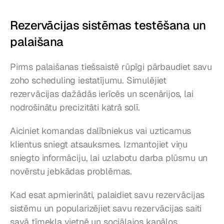
Rezervācijas sistēmas testēšana un 
palaišana
Pirms palaišanas tiešsaistē rūpīgi pārbaudiet savu 
zoho scheduling iestatījumu. Simulējiet 
rezervācijas dažādās ierīcēs un scenārijos, lai 
nodrošinātu precizitāti katrā solī.
Aiciniet komandas dalībniekus vai uzticamus 
klientus sniegt atsauksmes. Izmantojiet viņu 
sniegto informāciju, lai uzlabotu darba plūsmu un 
novērstu jebkādas problēmas.
Kad esat apmierināti, palaidiet savu rezervācijas 
sistēmu un popularizējiet savu rezervācijas saiti 
savā tīmekļa vietnē un sociālajos kanālos 