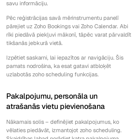
savu informāciju.
Pēc reģistrācijas savā mērinstrumentu panelī 
pārejiet uz Zoho Bookings vai Zoho Calendar. Abi 
rīki piedāvā piekļuvi mākonī, tāpēc varat pārvaldīt 
tikšanās jebkurā vietā.
Izpētiet saskarni, lai iepazītos ar navigāciju. Šis 
pamats nodrošina, ka esat gatavi atbloķēt 
uzlabotās zoho scheduling funkcijas.
Pakalpojumu, personāla un 
atrašanās vietu pievienošana
Nākamais solis – definējiet pakalpojumus, ko 
vēlaties piedāvāt, izmantojot zoho scheduling. 
Skaidrības labad norādiet katra pakalpojuma 