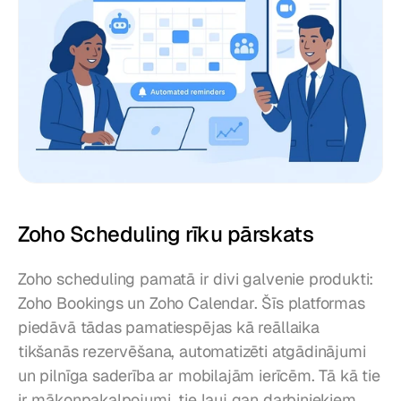
Zoho Scheduling rīku pārskats
Zoho scheduling pamatā ir divi galvenie produkti: 
Zoho Bookings un Zoho Calendar. Šīs platformas 
piedāvā tādas pamatiespējas kā reāllaika 
tikšanās rezervēšana, automatizēti atgādinājumi 
un pilnīga saderība ar mobilajām ierīcēm. Tā kā tie 
ir mākoņpakalpojumi, tie ļauj gan darbiniekiem, 