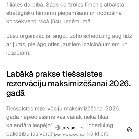
filiāles darbībā. Šāds kontroles līmenis atbalsta 
stratēģisku lēmumu pieņemšanu un nodrošina 
konsekvenci visā jūsu uzņēmumā.
Jūsu organizācijai augot, zoho scheduling aug līdz 
ar jums, pielāgojoties jauniem izaicinājumiem un 
iespējām.
Labākā prakse tiešsaistes 
rezervāciju maksimizēšanai 2026. 
gadā
Tiešsaistes rezervāciju maksimizēšanai 2026. 
gadā nepieciešams kas vairāk nekā tikai 
Select Language
kalendāra iespējošana. Ar zoho scheduling 
Latvian
palīdzību jūs varat pārveidot to, kā klienti 