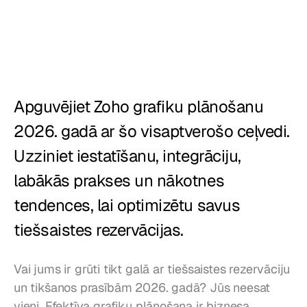
Restorāni
Krogi
Maiznīcas
Apguvējiet Zoho grafiku plānošanu 
Ēdināšana
2026. gadā ar šo visaptverošo ceļvedi. 
Cenas
Uzziniet iestatīšanu, integrāciju, 
labākās prakses un nākotnes 
tendences, lai optimizētu savus 
tiešsaistes rezervācijas.
Vai jums ir grūti tikt galā ar tiešsaistes rezervāciju 
un tikšanos prasībām 2026. gadā? Jūs neesat 
vieni. Efektīva grafiku plānošana ir biznesa 