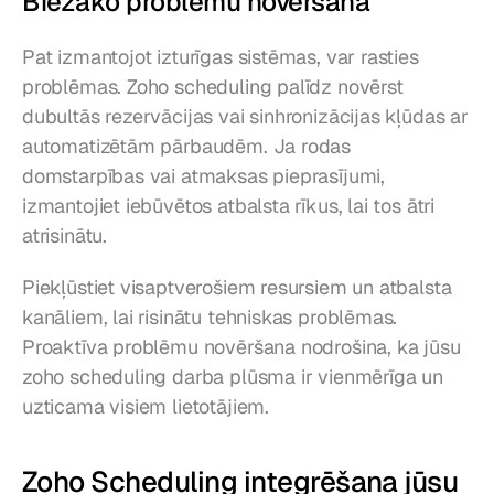
Biežāko problēmu novēršana
Pat izmantojot izturīgas sistēmas, var rasties 
problēmas. Zoho scheduling palīdz novērst 
dubultās rezervācijas vai sinhronizācijas kļūdas ar 
automatizētām pārbaudēm. Ja rodas 
domstarpības vai atmaksas pieprasījumi, 
izmantojiet iebūvētos atbalsta rīkus, lai tos ātri 
atrisinātu.
Piekļūstiet visaptverošiem resursiem un atbalsta 
kanāliem, lai risinātu tehniskas problēmas. 
Proaktīva problēmu novēršana nodrošina, ka jūsu 
zoho scheduling darba plūsma ir vienmērīga un 
uzticama visiem lietotājiem.
Zoho Scheduling integrēšana jūsu 