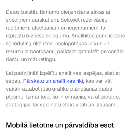
Datos balstītu lēmumu pieņemšana sākas ar 
spēcīgiem pārskatiem. Sekojiet rezervāciju 
rādītājiem, atcelšanām un ieņēmumiem, lai 
izprastu biznesa sniegumu. Analītikas panelis zoho 
scheduling rīkā izceļ noslogotākos laikus un 
resursu izmantošanu, palīdzot optimizēt personāla 
darbu un mārketingu.
Lai padziļināti izpētītu analītikas iespējas, skatiet 
sadaļu 
Pārskatu un analītikas rīki
, kas var vēl 
vairāk uzlabot jūsu grafiku plānošanas darba 
plūsmu. Izmantojot šo informāciju, varat pielāgot 
stratēģijas, lai veicinātu efektivitāti un izaugsmi.
Mobilā lietotne un pārvaldība esot 