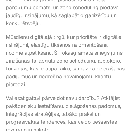
panākumu pamats, un zoho scheduling piedāvā 
jaudīgu risinājumu, kā saglabāt organizētību un 
konkurētspēju.
Mūsdienu digitālajā tirgū, kur prioritāte ir digitālie 
risinājumi, elastīgu tikšanos neizmantošana 
nozīmē atpalikšanu. Šī rokasgrāmata sniegs jums 
zināšanas, lai apgūtu zoho scheduling, atbloķējot 
funkcijas, kas ietaupa laiku, samazina neierašanās 
gadījumus un nodrošina nevainojamu klientu 
pieredzi.
Vai esat gatavi pārveidot savu darbību? Atklājiet 
pakāpenisku iestatīšanu, pielāgošanas padomus, 
integrācijas stratēģijas, labāko praksi un 
progresīvākās tendences, kas veido tiešsaistes 
rezervāciju nākotni.