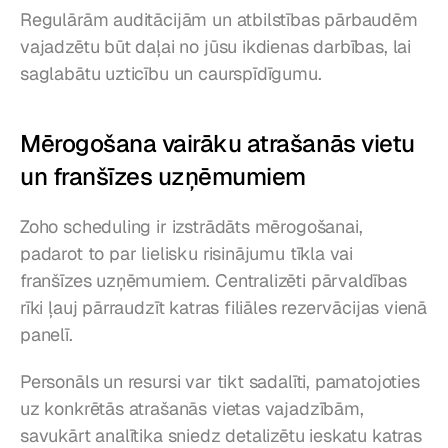
Regulārām auditācijām un atbilstības pārbaudēm 
vajadzētu būt daļai no jūsu ikdienas darbības, lai 
saglabātu uzticību un caurspīdīgumu.
Mērogošana vairāku atrašanās vietu 
un franšīzes uzņēmumiem
Zoho scheduling ir izstrādāts mērogošanai, 
padarot to par lielisku risinājumu tīkla vai 
franšīzes uzņēmumiem. Centralizēti pārvaldības 
rīki ļauj pārraudzīt katras filiāles rezervācijas vienā 
panelī.
Personāls un resursi var tikt sadalīti, pamatojoties 
uz konkrētās atrašanās vietas vajadzībām, 
savukārt analītika sniedz detalizētu ieskatu katras 