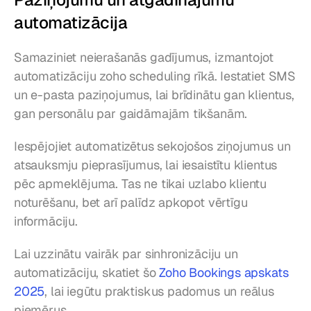
automatizācija
Samaziniet neierašanās gadījumus, izmantojot 
automatizāciju zoho scheduling rīkā. Iestatiet SMS 
un e-pasta paziņojumus, lai brīdinātu gan klientus, 
gan personālu par gaidāmajām tikšanām.
Iespējojiet automatizētus sekojošos ziņojumus un 
atsauksmju pieprasījumus, lai iesaistītu klientus 
pēc apmeklējuma. Tas ne tikai uzlabo klientu 
noturēšanu, bet arī palīdz apkopot vērtīgu 
informāciju.
Lai uzzinātu vairāk par sinhronizāciju un 
automatizāciju, skatiet šo 
Zoho Bookings apskats 
2025
, lai iegūtu praktiskus padomus un reālus 
piemērus.