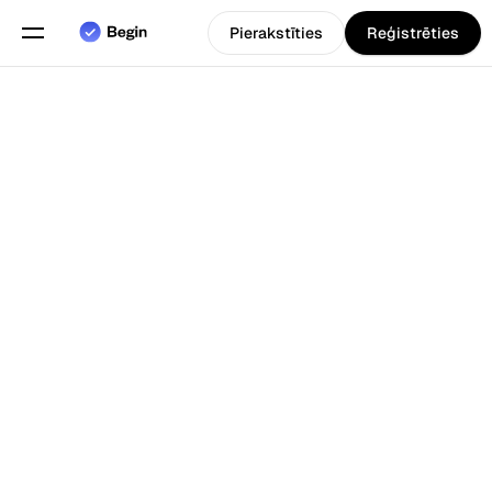
Pierakstīties
Reģistrēties
Angļu
Izvēlieties valodu
valoda
Funkcijas
Atpakaļ uz Blogs
Grafiku plānošana
Darba laika uzskaite
Pārskati
Mobilā lietotne
Izveidots priekš