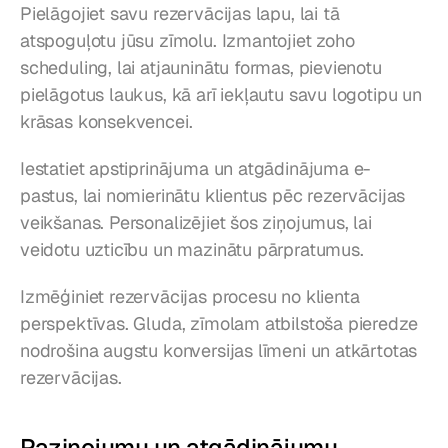
Pielāgojiet savu rezervācijas lapu, lai tā 
atspoguļotu jūsu zīmolu. Izmantojiet zoho 
scheduling, lai atjauninātu formas, pievienotu 
pielāgotus laukus, kā arī iekļautu savu logotipu un 
krāsas konsekvencei.
Iestatiet apstiprinājuma un atgādinājuma e-
pastus, lai nomierinātu klientus pēc rezervācijas 
veikšanas. Personalizējiet šos ziņojumus, lai 
veidotu uzticību un mazinātu pārpratumus.
Izmēģiniet rezervācijas procesu no klienta 
perspektīvas. Gluda, zīmolam atbilstoša pieredze 
nodrošina augstu konversijas līmeni un atkārtotas 
rezervācijas.
Paziņojumu un atgādinājumu 