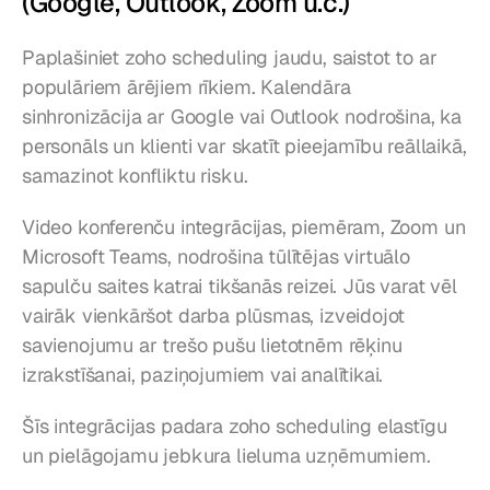
(Google, Outlook, Zoom u.c.)
Paplašiniet zoho scheduling jaudu, saistot to ar 
populāriem ārējiem rīkiem. Kalendāra 
sinhronizācija ar Google vai Outlook nodrošina, ka 
personāls un klienti var skatīt pieejamību reāllaikā, 
samazinot konfliktu risku.
Video konferenču integrācijas, piemēram, Zoom un 
Microsoft Teams, nodrošina tūlītējas virtuālo 
sapulču saites katrai tikšanās reizei. Jūs varat vēl 
vairāk vienkāršot darba plūsmas, izveidojot 
savienojumu ar trešo pušu lietotnēm rēķinu 
izrakstīšanai, paziņojumiem vai analītikai.
Šīs integrācijas padara zoho scheduling elastīgu 
un pielāgojamu jebkura lieluma uzņēmumiem.