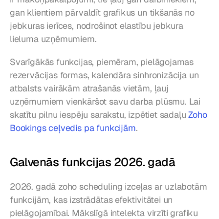
gan klientiem pārvaldīt grafikus un tikšanās no 
jebkuras ierīces, nodrošinot elastību jebkura 
lieluma uzņēmumiem.
Svarīgākās funkcijas, piemēram, pielāgojamas 
rezervācijas formas, kalendāra sinhronizācija un 
atbalsts vairākām atrašanās vietām, ļauj 
uzņēmumiem vienkāršot savu darba plūsmu. Lai 
skatītu pilnu iespēju sarakstu, izpētiet sadaļu 
Zoho 
Bookings ceļvedis pa funkcijām
.
Galvenās funkcijas 2026. gadā
2026. gadā zoho scheduling izceļas ar uzlabotām 
funkcijām, kas izstrādātas efektivitātei un 
pielāgojamībai. Mākslīgā intelekta virzīti grafiku 