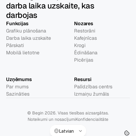
darba laika uzskaite, kas
darbojas
Funkcijas
Nozares
Grafiku plānošana
Restorāni
Darba laika uzskaite
Kafejnīcas
Pārskati
Krogi
Mobilā lietotne
Ēdināšana
Picērijas
Uzņēmums
Resursi
Par mums
Palīdzības centrs
Sazināties
Izmaiņu žurnāls
© Begin 2026. Visas tiesības aizsargātas.
Noteikumi un nosacījumi
Konfidencialitāte
Select Language
Latvian