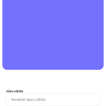
Restorāni
Krogi
Maiznīcas
Ēdināšana
Cenas
Jūsu vārds