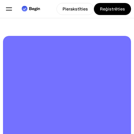
Pierakstīties
Reģistrēties
Angļu
Izvēlieties valodu
valoda
Funkcijas
Grafiku plānošana
Darba laika uzskaite
Pārskati
Mobilā lietotne
Izveidots priekš
5.0