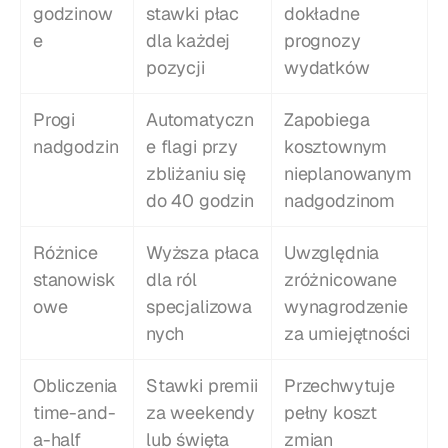
godzinow
stawki płac 
dokładne 
e
dla każdej 
prognozy 
pozycji
wydatków
Progi 
Automatyczn
Zapobiega 
nadgodzin
e flagi przy 
kosztownym 
zbliżaniu się 
nieplanowanym 
do 40 godzin
nadgodzinom
Różnice 
Wyższa płaca 
Uwzględnia 
stanowisk
dla ról 
zróżnicowane 
owe
specjalizowa
wynagrodzenie 
nych
za umiejętności
Obliczenia 
Stawki premii 
Przechwytuje 
time-and-
za weekendy 
pełny koszt 
a-half
lub święta
zmian 