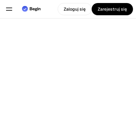
Zaloguj się
Zarejestruj się
Wybierz język
Angielski
Funkcje
Powrót do Blog
Planowanie grafików
Ewidencja czasu pracy
Raporty
Aplikacja Mobilna
Stworzony dla