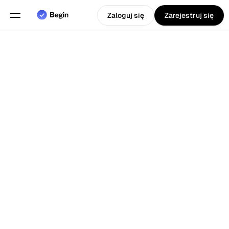
Zaloguj się
Zarejestruj się
Wybierz język
Angielski
Funkcje
Planowanie grafików
Ewidencja czasu pracy
Raporty
Aplikacja Mobilna
4.8
Stworzony dla
Uwielbiane przez klientów