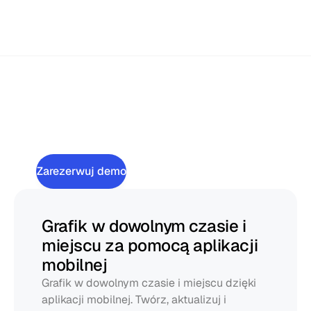
łatwą w obsłudze aplikacją mobilną. Zachowaj kontrolę, 
gdziekolwiek zaprowadzi Cię praca.
Twórz
grafiki
szybko
i
utrzymuj
je
elastyczne.
Zarezerwuj demo
Grafik w dowolnym czasie i 
miejscu za pomocą aplikacji 
mobilnej
Grafik w dowolnym czasie i miejscu dzięki 
aplikacji mobilnej. Twórz, aktualizuj i 