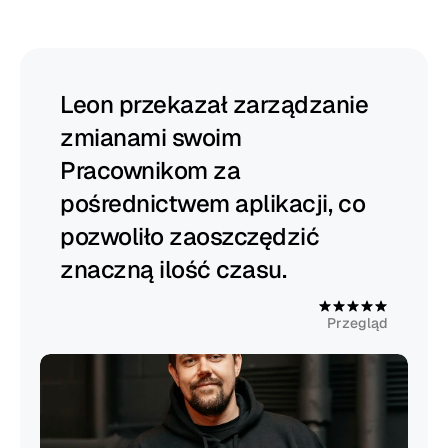
Begin
pomaga
kierownikom
odnosić
sukcesy
Leon przekazał zarządzanie 
zmianami swoim 
Pracownikom za 
pośrednictwem aplikacji, co 
pozwoliło zaoszczędzić 
znaczną ilość czasu.
4
.
9
Przegląd