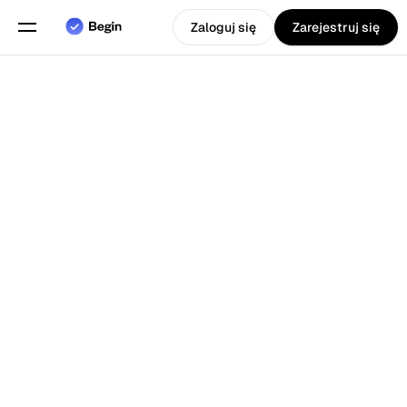
Zaloguj się
Zarejestruj się
Wybierz język
Angielski
Funkcje
Powrót do Blog
Planowanie grafików
Ewidencja czasu pracy
Raporty
Aplikacja Mobilna
Stworzony dla