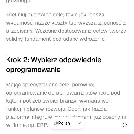
głównego.
Zdefiniuj mierzalne cele, takie jak lepsza 
wydajność, niższe koszty lub wyższa zgodność z 
przepisami. Wczesne dostosowanie celów tworzy 
solidny fundament pod udane wdrożenie.
Krok 2: Wybierz odpowiednie 
oprogramowanie
Mając sprecyzowane cele, porównaj 
oprogramowanie do planowania głównego pod 
kątem potrzeb swojej branży, wymaganych 
funkcji i planów rozwoju. Oceń, jak każda 
platforma integruje się z systemami już obecnymi 
Select Language
Polish
w firmie, np. ERP, HR lub POS.