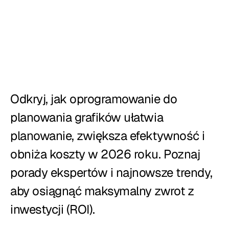
Restauracje
Puby
Piekarnie
Serwis cateringowy
Odkryj, jak oprogramowanie do 
Cennik
planowania grafików ułatwia 
planowanie, zwiększa efektywność i 
obniża koszty w 2026 roku. Poznaj 
porady ekspertów i najnowsze trendy, 
aby osiągnąć maksymalny zwrot z 
inwestycji (ROI).