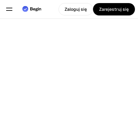
Zaloguj się
Zarejestruj się
Wybierz język
Angielski
Funkcje
Powrót do Blog
Planowanie grafików
Ewidencja czasu pracy
Raporty
Aplikacja Mobilna
Stworzony dla