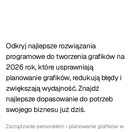
Restauracje
Puby
Piekarnie
Serwis cateringowy
Odkryj najlepsze rozwiązania 
programowe do tworzenia grafików na 
Cennik
2026 rok, które usprawniają 
planowanie grafików, redukują błędy i 
zwiększają wydajność. Znajdź 
najlepsze dopasowanie do potrzeb 
swojego biznesu już dziś.
Zarządzanie personelem i planowanie grafików w 