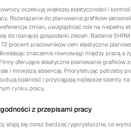
cownicy oczekują większej elastyczności i kontroli
acy. Rozwiązanie do planowania grafików personel
referencje zmian, uwzględniać role na niepełny etat
ię do rosnącej gospodarki zleceń. Badanie SHRM 
 72 procent pracowników ceni elastyczne planowa
dkreślając znaczenie równowagi między pracą a ż
irmy oferujące elastyczne planowanie grafików z
le i mniejszą absencję. Priorytetując potrzeby pr
udują lojalność i przyciągają najlepsze talenty na 
nym rynku pracy.
zgodności z przepisami pracy
cy stają się coraz bardziej rygorystyczne, co wyma