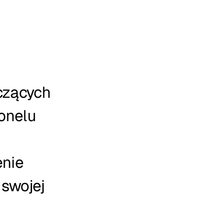
zących 
nelu 
nie 
swojej 