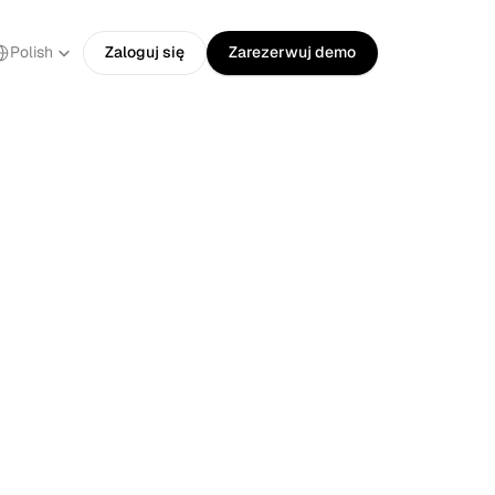
ect Language
Polish
Zaloguj się
Zarezerwuj demo