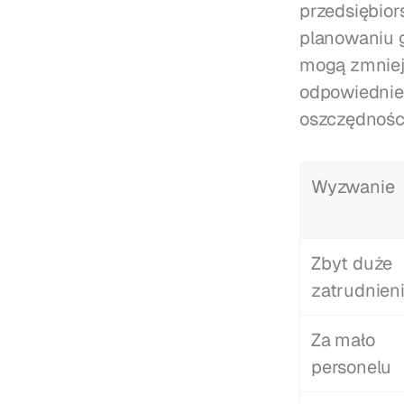
przedsiębio
planowaniu g
mogą zmniej
odpowiednieg
oszczędności
Wyzwanie
Zbyt duże 
zatrudnien
Za mało 
personelu