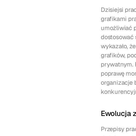
Dzisiejsi pra
grafikami pr
umożliwiać p
dostosować s
wykazało, że
grafików, po
prywatnym. F
poprawę mora
organizacje b
konkurencyj
Ewolucja 
Przepisy pra