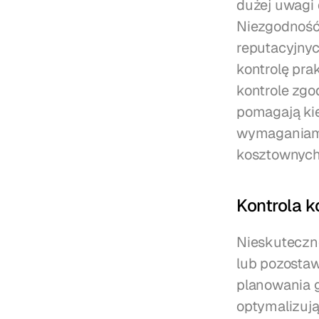
dużej uwagi 
Niezgodność
reputacyjnyc
kontrolę pra
kontrole zg
pomagają ki
wymaganiami 
kosztownych
Kontrola 
Nieskuteczn
lub pozostaw
planowania 
optymalizują