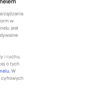
onelem
arządzania 
form w 
elu jest 
dywalne 
 i ruchu, 
j o tych 
onelu
. W 
 cyfrowych 