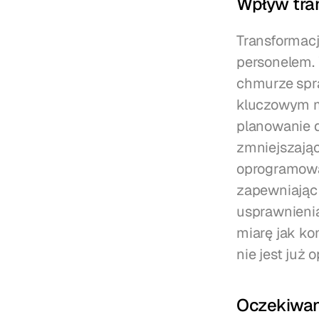
Wpływ tra
Transformacj
personelem. W
chmurze spra
kluczowym m
planowanie d
zmniejszając 
oprogramowan
zapewniając 
usprawnieni
miarę jak ko
nie jest już 
Oczekiwan