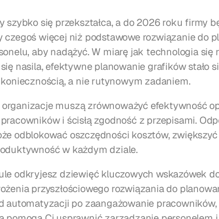
y szybko się przekształca, a do 2026 roku firmy bę
 czegoś więcej niż podstawowe rozwiązanie do p
onelu, aby nadążyć. W miarę jak technologia się ro
się nasila, efektywne planowanie grafików stało si
 koniecznością, a nie rutynowym zadaniem.
organizacje muszą zrównoważyć efektywność ope
pracowników i ścisłą zgodność z przepisami. Odp
że odblokować oszczędności kosztów, zwiększyć m
roduktywność w każdym dziale.
ule odkryjesz dziewięć kluczowych wskazówek do
ożenia przyszłościowego rozwiązania do planowan
d automatyzacji po zaangażowanie pracowników, t
a pomogą Ci usprawnić zarządzanie personelem i