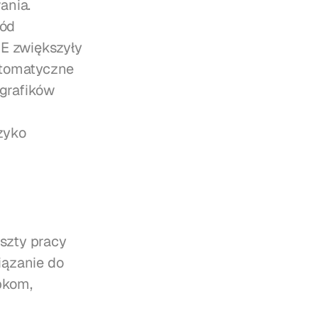
nia. 
ód 
E zwiększyły 
tomatyczne 
rafików 
yko 
zty pracy 
ązanie do 
kom, 