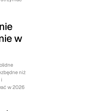
ie 
ie w 
lidne 
ezbędne niż 
 
wać w 2026 