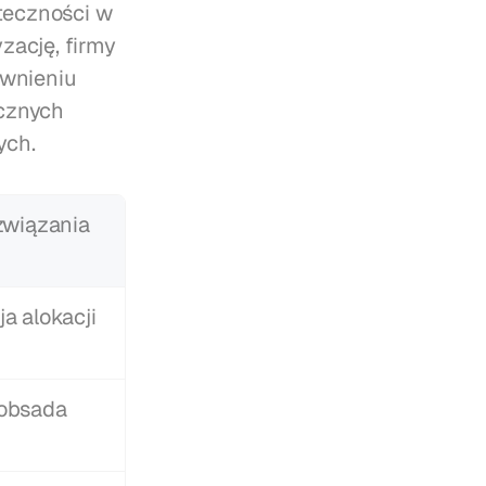
eczności w 
ację, firmy 
wnieniu 
cznych 
ych.
związania
a alokacji 
obsada