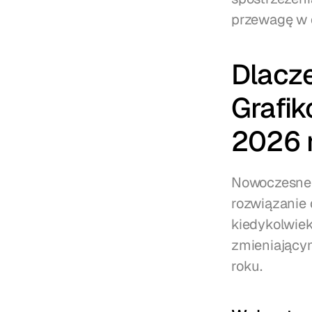
przewagę w
Dlacze
Grafik
2026 
Nowoczesne m
rozwiązanie 
kiedykolwiek
zmieniający
roku.