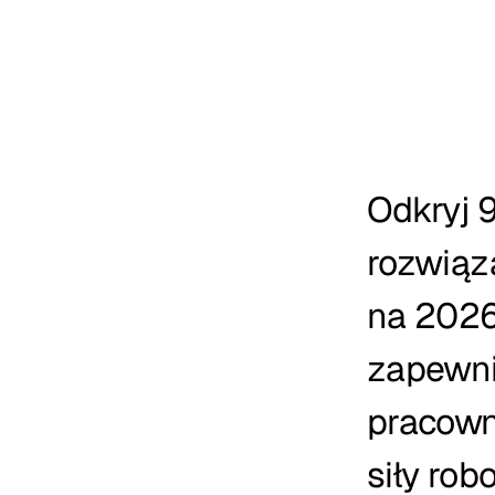
Odkryj 
rozwiąz
na 2026
zapewni
pracown
siły robo