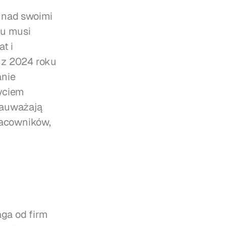
 nad swoimi 
u musi 
 i 
z 2024 roku 
nie 
yciem 
auważają 
acowników, 
ga od firm 