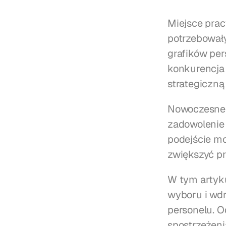
Miejsce prac
potrzebowały
grafików pers
konkurencja 
strategiczną
Nowoczesne 
zadowolenie 
podejście mo
zwiększyć p
W tym artyk
wyboru i wdr
personelu. O
spostrzeżeni