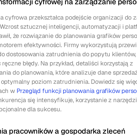
nsformacji cyfrowej na zarządzanie pers
a cyfrowa przekształca podejście organizacji do z
zrost sztucznej inteligencji, automatyzacji i plat
wił, że rozwiązanie do planowania grafików person
otorem efektywności. Firmy wykorzystują przewi
o dostosowania zatrudnienia do popytu klientów, 
ręczne błędy. Na przykład, detaliści korzystają z 
ia do planowania, które analizuje dane sprzedaży
optymalny poziom zatrudnienia. Dowiedz się więce
ach w 
Przegląd funkcji planowania grafików pers
nkurencja się intensyfikuje, korzystanie z narzędzi
opcjonalne dla sukcesu.
ia pracowników a gospodarka zleceń