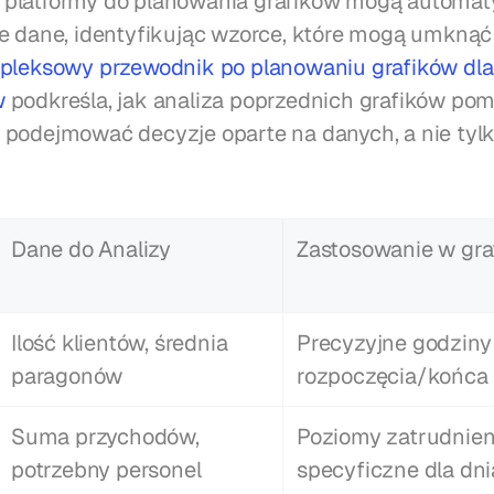
platformy do planowania grafików mogą automaty
e dane, identyfikując wzorce, które mogą umknąć 
leksowy przewodnik po planowaniu grafików dla 
w
 podkreśla, jak analiza poprzednich grafików pom
podejmować decyzje oparte na danych, a nie tylk
Dane do Analizy
Zastosowanie w gra
Ilość klientów, średnia 
Precyzyjne godziny 
paragonów
rozpoczęcia/końca
Suma przychodów, 
Poziomy zatrudnieni
potrzebny personel
specyficzne dla dni