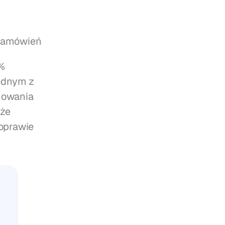
 zamówień
% 
ednym z 
nowania 
że 
prawie 