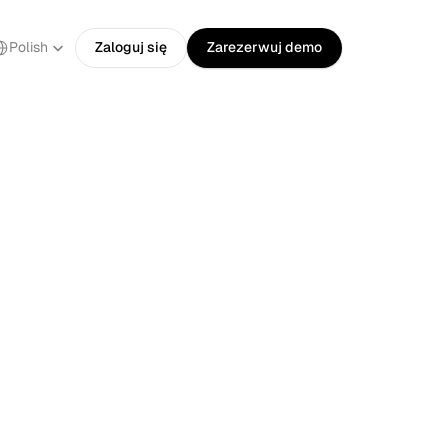
ect Language
Polish
Zaloguj się
Zarezerwuj demo