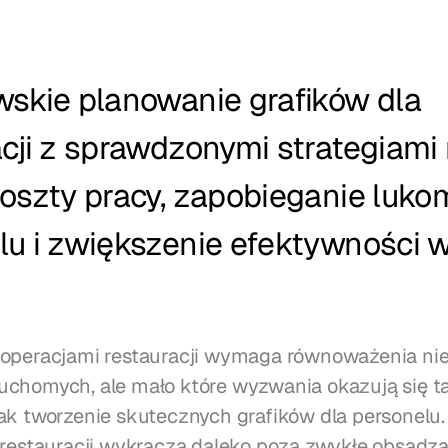
wskie planowanie grafików dla 
cji z sprawdzonymi strategiami 
oszty pracy, zapobieganie luko
lu i zwiększenie efektywności 
operacjami restauracji wymaga równoważenia nie
chomych, ale mało które wyzwania okazują się ta
ak tworzenie skutecznych grafików dla personelu.
 restauracji wykracza daleko poza zwykłe obsadza