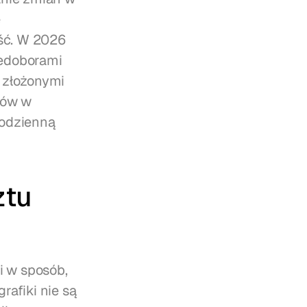
 
ść. W 2026 
iedoborami 
 złożonymi 
ów w 
odzienną 
tu 
 w sposób, 
afiki nie są 