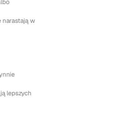
lbo 
 narastają w 
ynnie
ą lepszych 