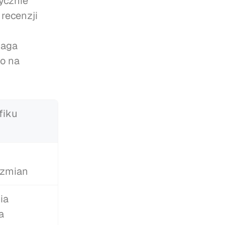
cznie 
recenzji 
aga 
o na 
fiku
 zmian
a 
a