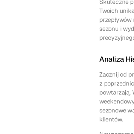
Skuteczne pl
Twoich unik
przepływów r
sezonu i wyd
precyzyjneg
Analiza Hi
Zacznij od p
z poprzednich
powtarzają. 
weekendowy p
sezonowe wah
klientów.