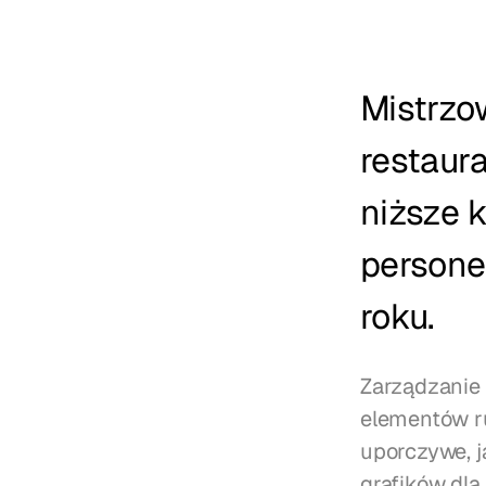
Mistrzo
restaura
niższe k
persone
roku.
Zarządzanie 
elementów ru
uporczywe, j
grafików dla