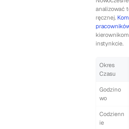
Nowoczesne 
analizować t
ręcznej. 
Komp
pracownikó
kierownikom 
instynkcie.
Okres 
Czasu
Godzino
wo
Codzienn
ie