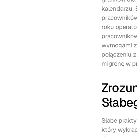
kalendarzu. 
pracowników,
roku operato
pracowników,
wymogami zgo
połączeniu z
migrenę w p
Zrozu
Słabe
Słabe prakty
który wykrac