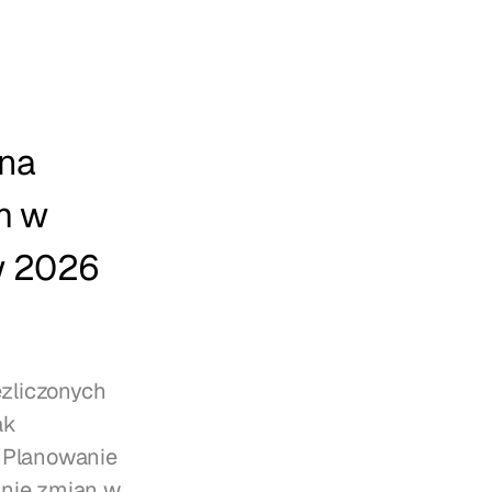
na 
m w 
w 2026 
zliczonych 
k 
 Planowanie 
nie zmian w 