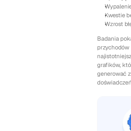
Wypalenie
Kwestie 
Wzrost bł
Badania poka
przychodów r
najistotniej
grafików, kt
generować z
doświadczeń 