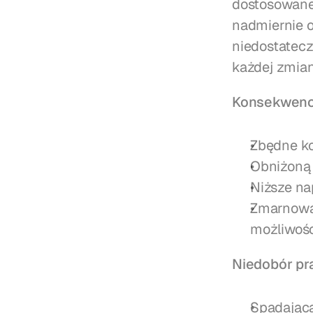
dostosowane 
nadmiernie o
niedostatecz
każdej zmian
Konsekwencj
Zbędne ko
Obniżoną 
Niższe na
Zmarnowan
możliwoś
Niedobór pr
Spadająca