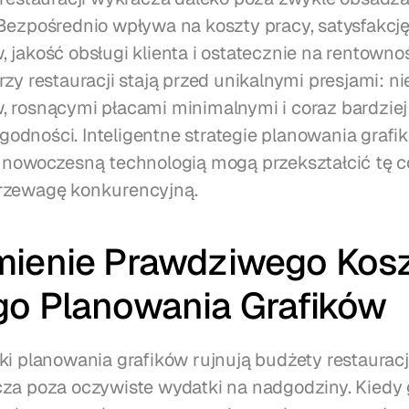
Bezpośrednio wpływa na koszty pracy, satysfakcję
 jakość obsługi klienta i ostatecznie na rentowno
rzy restauracji stają przed unikalnymi presjami: n
 rosnącymi płacami minimalnymi i coraz bardziej
dności. Inteligentne strategie planowania grafik
 nowoczesną technologią mogą przekształcić tę c
rzewagę konkurencyjną.
mienie Prawdziwego Kosz
go Planowania Grafików
ki planowania grafików rujnują budżety restauracji
za poza oczywiste wydatki na nadgodziny. Kiedy gr