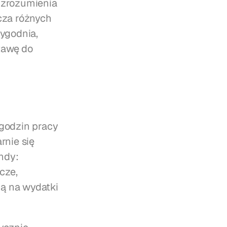
 zrozumienia 
za różnych 
ygodnia, 
awę do 
godzin pracy 
nie się 
dy: 
ze, 
ą na wydatki 