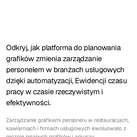
Restauracje
Puby
Piekarnie
Serwis cateringowy
Odkryj, jak platforma do planowania 
grafików zmienia zarządzanie 
Cennik
personelem w branżach usługowych 
dzięki automatyzacji, Ewidencji czasu 
pracy w czasie rzeczywistym i 
efektywności.
Zarządzanie grafikami personelu w restauracjach, 
kawiarniach i firmach usługowych ewoluowało z 
ręcznie pisanych grafików i arkuszy 