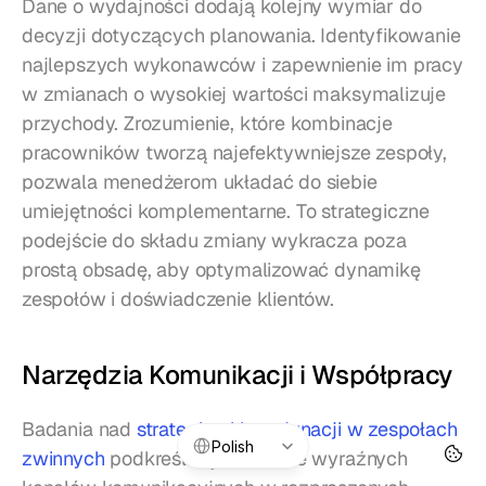
Dane o wydajności dodają kolejny wymiar do 
decyzji dotyczących planowania. Identyfikowanie 
najlepszych wykonawców i zapewnienie im pracy 
w zmianach o wysokiej wartości maksymalizuje 
przychody. Zrozumienie, które kombinacje 
pracowników tworzą najefektywniejsze zespoły, 
pozwala menedżerom układać do siebie 
umiejętności komplementarne. To strategiczne 
podejście do składu zmiany wykracza poza 
prostą obsadę, aby optymalizować dynamikę 
zespołów i doświadczenie klientów.
Narzędzia Komunikacji i Współpracy
Badania nad 
strategiami koordynacji w zespołach 
Select Language
Polish
zwinnych
 podkreślają znaczenie wyraźnych 