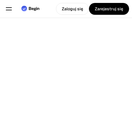
Zaloguj się
Zarejestruj się
Wybierz język
Angielski
Funkcje
Powrót do Blog
Planowanie grafików
Ewidencja czasu pracy
Raporty
Aplikacja Mobilna
Stworzony dla