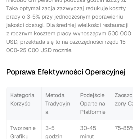
Taka optymalizacja zazwyczaj redukuje koszty 
pracy o 3-5% przy jednoczesnym poprawieniu 
jakości obsługi. Dla średniej wielkości restauracji 
z rocznym kosztem pracy wynoszącym 500 000 
USD, przekłada się to na oszczędności rzędu 15 
000-25 000 USD rocznie.
Poprawa Efektywności Operacyjnej
Kategoria 
Metoda 
Podejście 
Zaoszczę
Korzyści
Tradycyjn
Oparte na 
zony Cza
a
Platformie
Tworzenie 
3-5 
30-45 
75-85%
Grafiku
godzin 
minut 