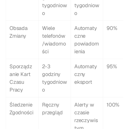
tygodniow
tygodniow
o
o
Obsada 
Wiele 
Automaty
90%
Zmiany
telefonów
czne 
/wiadomo
powiadom
ści
ienia
Sporządz
2-3 
Automaty
95%
anie Kart 
godziny 
czny 
Czasu 
tygodniow
eksport
Pracy
o
Śledzenie 
Ręczny 
Alerty w 
100%
Zgodności
przegląd
czasie 
rzeczywis
tym