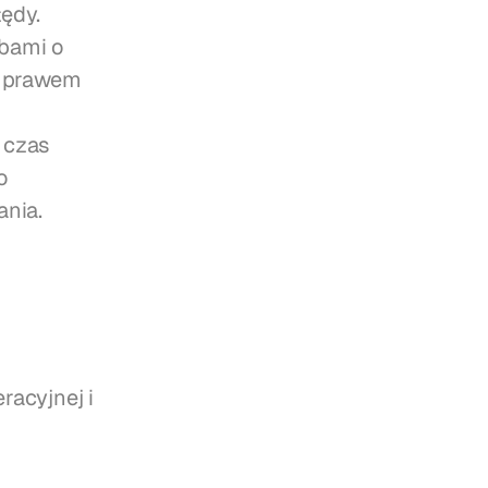
ędy. 
bami o 
z prawem 
czas 
 
ania.
acyjnej i 