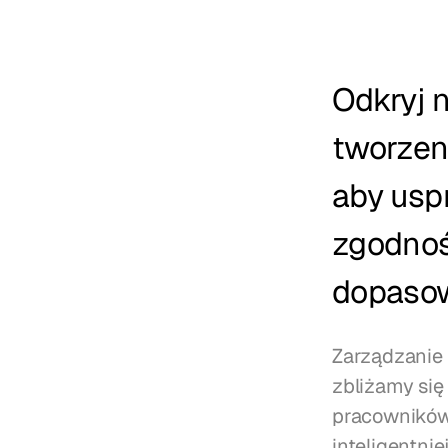
Odkryj 
tworzen
aby usp
zgodność
dopasowa
Zarządzanie 
zbliżamy się
pracowników 
inteligentni