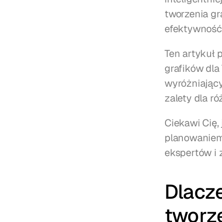
tworzenia gr
efektywność
Ten artykuł 
grafików dla
wyróżniającyc
zalety dla r
Ciekawi Cię,
planowaniem 
ekspertów i 
Dlacz
tworze