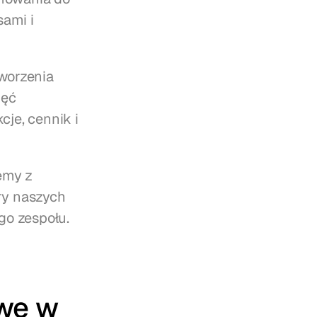
ami i 
orzenia 
ęć 
je, cennik i 
my z 
y naszych 
go zespołu.
we w 