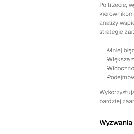
Po trzecie, 
kierownikom
analizy wspi
strategie za
Mniej błę
Większe 
Widoczno
Podejmowa
Wykorzystują
bardziej zaa
Wyzwania 