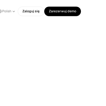
ect Language
Polish
Zaloguj się
Zarezerwuj demo