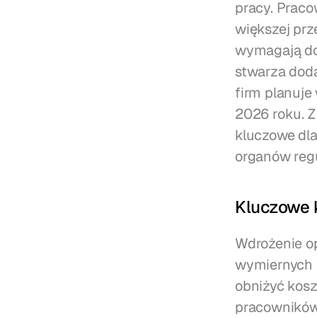
pracy. Praco
większej prz
wymagają dok
stwarza doda
firm planuje
2026 roku. Z
kluczowe dla
organów reg
Kluczowe k
Wdrożenie op
wymiernych k
obniżyć kosz
pracowników,