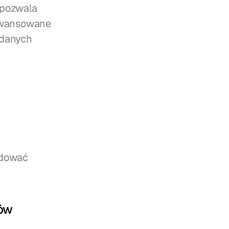
pozwala 
wansowane 
danych 
dować 
ków