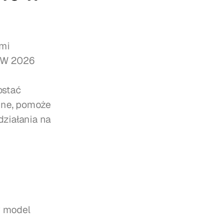
mi 
 W 2026 
stać 
dne, pomoże 
iałania na 
 model 