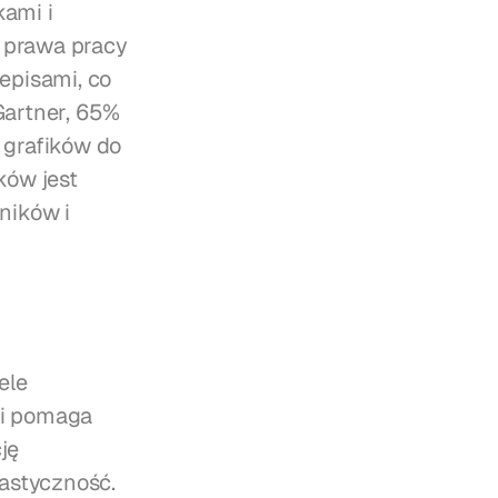
ami i 
 prawa pracy 
pisami, co 
artner, 65% 
grafików do 
ów jest 
ików i 
le 
i pomaga 
ę 
astyczność. 