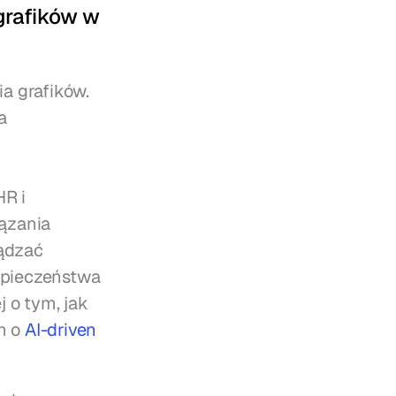
rafików w 
 grafików. 
 
 i 
zania 
ądzać 
pieczeństwa 
o tym, jak 
m o 
AI-driven 