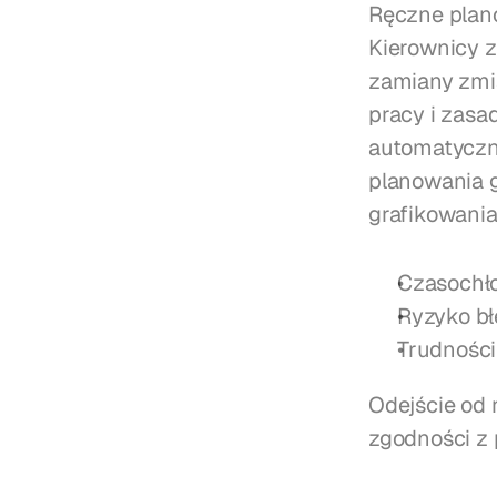
Ręczne plano
Kierownicy z
zamiany zmia
pracy i zasa
automatyczne
planowania g
grafikowania
Czasochł
Ryzyko bł
Trudnośc
Odejście od 
zgodności z 