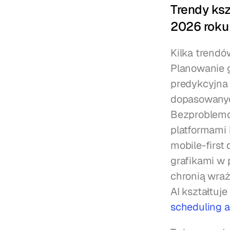
Trendy ksz
2026 roku
Kilka trendó
Planowanie gr
predykcyjna 
dopasowanyc
Bezproblemo
platformami 
mobile-first
grafikami w
chronią wraż
AI kształtuj
scheduling a