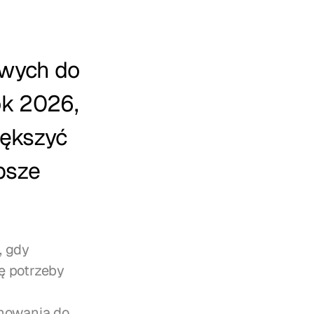
wych do 
k 2026, 
ększyć 
psze 
 gdy 
 potrzeby 
mowania do 