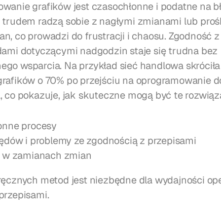
wanie grafików jest czasochłonne i podatne na bł
 trudem radzą sobie z nagłymi zmianami lub proś
n, co prowadzi do frustracji i chaosu. Zgodność 
dami dotyczącymi nadgodzin staje się trudna bez 
go wsparcia. Na przykład sieć handlowa skróciła 
rafików o 70% po przejściu na oprogramowanie do
, co pokazuje, jak skuteczne mogą być te rozwiąz
onne procesy
ędów i problemy ze zgodnością z przepisami
i w zamianach zmian
ręcznych metod jest niezbędne dla wydajności oper
przepisami.