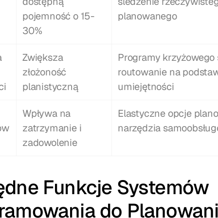
dostępną 
śledzenie rzeczywisteg
pojemność o 15-
planowanego
30%
 
Zwiększa 
Programy krzyżowego sz
złożoność 
routowanie na podstaw
ci
planistyczną
umiejętności
Wpływa na 
Elastyczne opcje plano
ów
zatrzymanie i 
narzędzia samoobsłu
zadowolenie
ędne Funkcje Systemów 
ramowania do Planowani