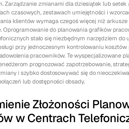
. Zarządzanie zmianami dla dziesiątek lub setek
fach czasowych, zestawach umiejętności i wzorca
nia klientów wymaga czegoś więcej niż arkusze k
e. Oprogramowanie do planowania grafików praco
efonicznych stało się niezbędnym narzędziem do u
ługi przy jednoczesnym kontrolowaniu kosztów p
adowolenia pracowników. Te wyspecjalizowane pla
nedżerom prognozować zapotrzebowanie, strateg
zmiany i szybko dostosowywać się do nieoczekiw
połączeń lub dostępności obsady.
ienie Złożoności Planow
ków w Centrach Telefonic