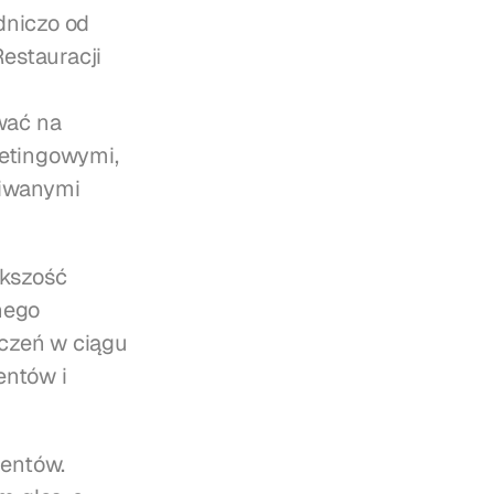
niczo od 
stauracji 
ać na 
tingowymi, 
iwanymi 
kszość 
ego 
czeń w ciągu 
ntów i 
entów. 