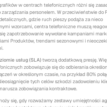
rafików w centrach telefonicznych różni się zasad
 zarządzania personelem. W przeciwieństwie do Re
detalicznych, gdzie ruch pieszy podąża za nieco 
nymi wzorcami, centra telefoniczne muszą reagow
 się zapotrzebowanie wywołane kampaniami marke
ami Produktów, trendami sezonowymi i nieoczek
i.
iomie usług (SLA)
 tworzą dodatkową presję. Wię
fonicznych zobowiązuje się do odbierania określon
ączeń w określonym czasie, na przykład 80% połą
ieosiągnięcie tych celów szkodzi zadowoleniu klie
 narusza zobowiązania kontraktowe.
oży się, gdy rozważamy zestawy umiejętności ag