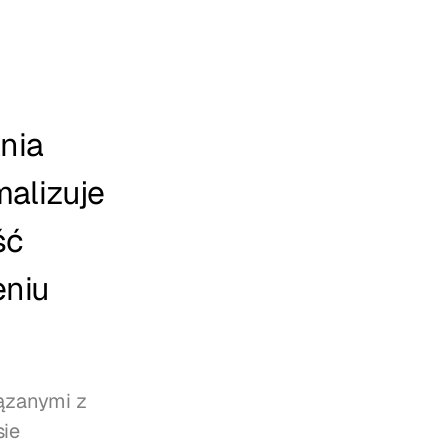
ia 
alizuje 
ć 
niu 
ązanymi z 
ie 