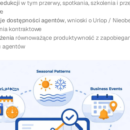
redukcji
 w tym przerwy, spotkania, szkolenia i prze
e
cje dostępności agentów
, wnioski o Urlop / Nieobe
nia kontraktowe
żenia
 równoważące produktywność z zapobiegan
u agentów