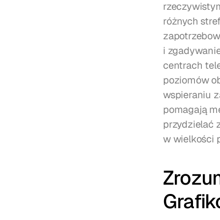
rzeczywistym
różnych stre
zapotrzebowa
i zgadywani
centrach tel
poziomów obs
wspieraniu z
pomagają me
przydzielać 
w wielkości 
Zrozum
Grafi