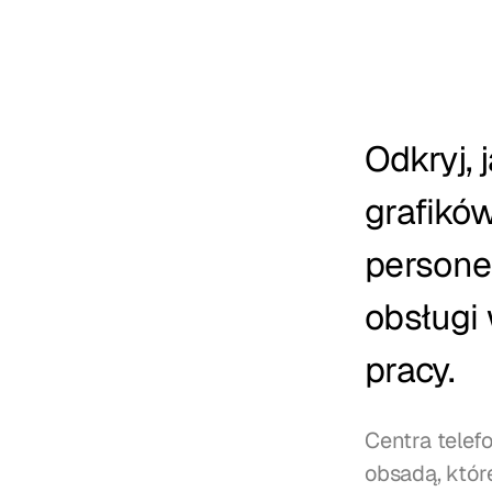
Odkryj,
grafików
personel
obsługi
pracy.
Centra telef
obsadą, które