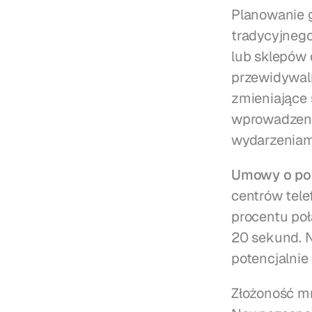
Planowanie g
tradycyjnego
lub sklepów 
przewidywal
zmieniające
wprowadzeni
wydarzeniam
Umowy o poz
centrów tele
procentu poł
20 sekund. N
potencjalnie
Złożoność mn