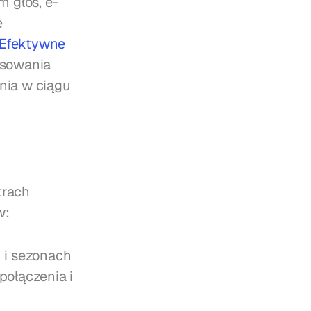
 głos, e-
 
Efektywne 
sowania 
ia w ciągu 
rach 
w:
 i sezonach
połączenia i 