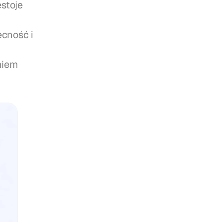
stoje 
cność i 
iem 