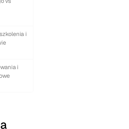
o vs 
kolenia i 
ie 
wania i 
gowe
a 