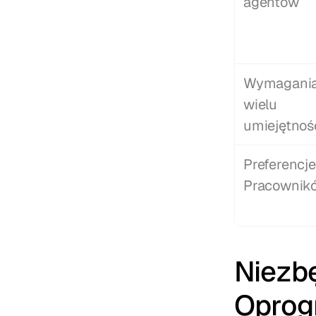
agentów
Wymagania
wielu 
umiejętnoś
Preferencje 
Pracownik
Niezb
Oprog