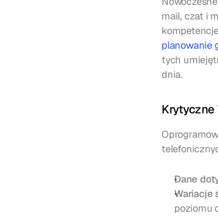
Nowoczesne c
mail, czat i
kompetencje,
planowanie g
tych umieję
dnia.
Krytyczne 
Oprogramowa
telefoniczny
Dane doty
Wariacje 
poziomu 