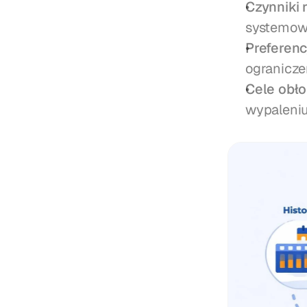
Czynniki 
systemow
Preferen
ogranicze
Cele obło
wypaleni