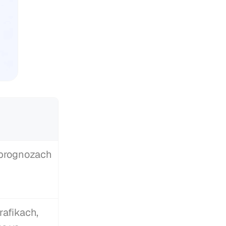
prognozach 
afikach, 