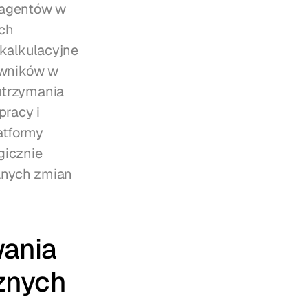
 agentów w 
ch 
alkulacyjne 
wników w 
trzymania 
racy i 
tformy 
icznie 
anych zmian 
ania 
znych