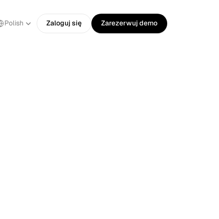
ect Language
Polish
Zaloguj się
Zarezerwuj demo