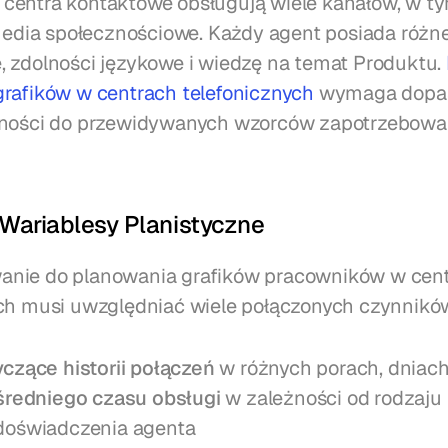
entra kontaktowe obsługują wiele kanałów, w tym
 media społecznościowe. Każdy agent posiada różne
 zdolności językowe i wiedzę na temat Produktu. 
rafików w centrach telefonicznych
 wymaga dopa
tności do przewidywanych wzorców zapotrzebowan
Wariablesy Planistyczne
nie do planowania grafików pracowników w cent
ch musi uwzględniać wiele połączonych czynnikó
czące historii połączeń
 w różnych porach, dniach
średniego czasu obsługi
 w zależności od rodzaju 
doświadczenia agenta