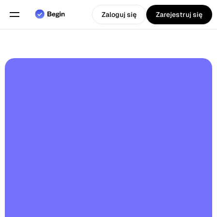
Zaloguj się
Zarejestruj się
Wybierz język
Angielski
Funkcje
Planowanie grafików
Ewidencja czasu pracy
Raporty
Aplikacja Mobilna
5.0
Stworzony dla