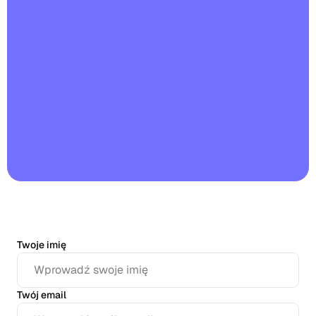
Restauracje
Puby
Piekarnie
Serwis cateringowy
Cennik
Twoje imię
Twój email