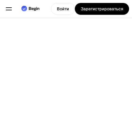
Войти
Зарегистрироваться
Программное
обеспечение
для
обслуживания
компаний,
таких как
рестораны и
Выберите язык
т.д., для
Назад к Блогу
управления их
сменами,
расписаниями
и
отслеживания
времени.
Функции
Планирование