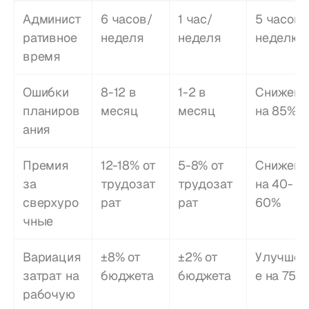
Админист
6 часов/
1 час/
5 часов в
ративное 
неделя
неделя
неделю
время
Ошибки 
8-12 в 
1-2 в 
Снижение
планиров
месяц
месяц
на 85%
ания
Премия 
12-18% от 
5-8% от 
Снижение
за 
трудозат
трудозат
на 40-
сверхуро
рат
рат
60%
чные
Вариация 
±8% от 
±2% от 
Улучшен
затрат на 
бюджета
бюджета
е на 75%
рабочую 