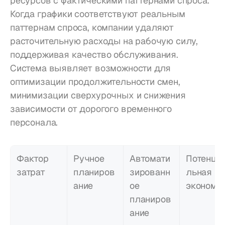
ресурсов с фактическими паттернами спроса. 
Когда графики соответствуют реальным 
паттернам спроса, компании удаляют 
расточительную расходы на рабочую силу, 
поддерживая качество обслуживания. 
Система выявляет возможности для 
оптимизации продолжительности смен, 
минимизации сверхурочных и снижения 
зависимости от дорогого временного 
персонала.
Фактор 
Ручное 
Автомати
Потенци
затрат
планиров
зированн
льная 
ание
ое 
экономи
планиров
ание