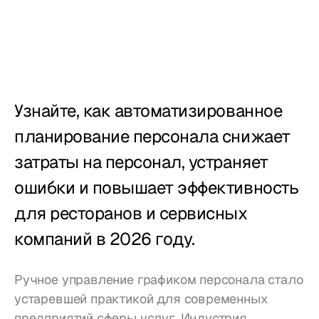
Учет рабочего 
времени
Отчёты
Мобильное 
приложение
Узнайте, как автоматизированное 
планирование персонала снижает 
Создан для
затраты на персонал, устраняет 
Рестораны
ошибки и повышает эффективность 
для ресторанов и сервисных 
Пабы
компаний в 2026 году.
Пекарни
Обслуживание
Ручное управление графиком персонала стало 
устаревшей практикой для современных 
Цены
предприятий сферы услуг. Индустрия 