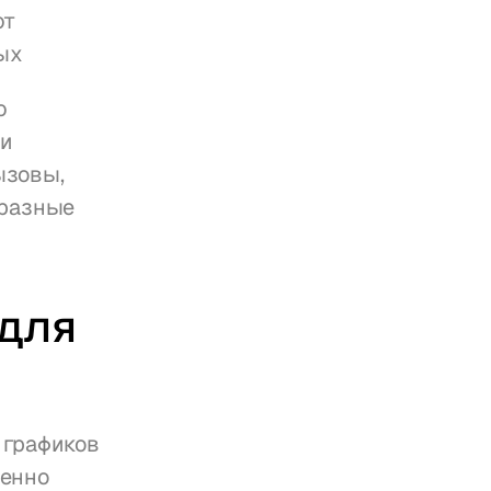
т 
ых
 
и 
зовы, 
разные 
для 
графиков 
енно 