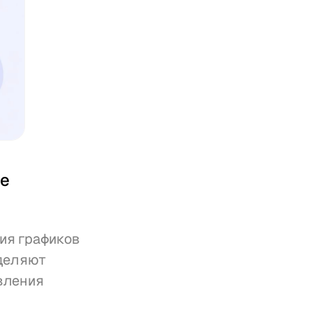
е 
я графиков 
деляют 
ления 