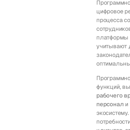
Программно
цифровое р
процесса со
сотрудников
платформы 
учитывают д
законодател
оптимальны
Программно
функций, вы
рабочего в
персонал
 и 
экосистему.
потребности