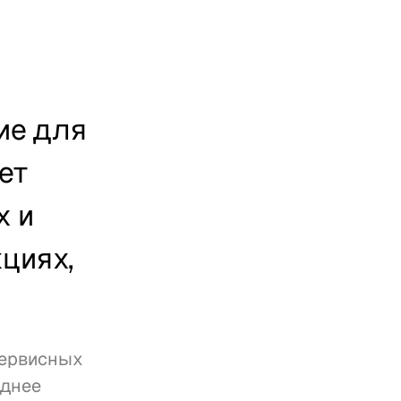
е для 
т 
 и 
циях, 
сервисных 
днее 