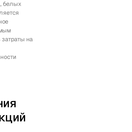
, белых 
ляется 
ое 
мым 
затраты на 
ности 
ия 
нкций