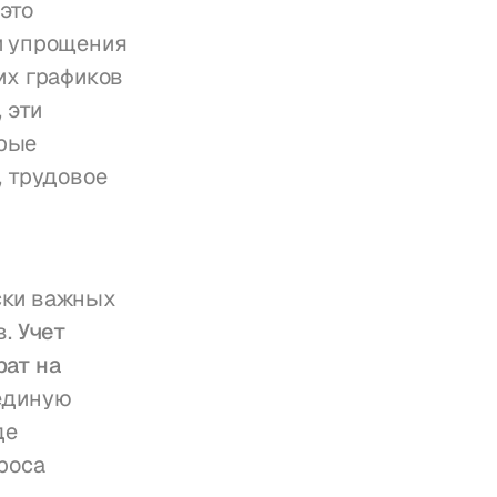
то 
 упрощения 
х графиков 
эти 
рые 
 трудовое 
ки важных 
. 
Учет 
ат на 
единую 
е 
оса 