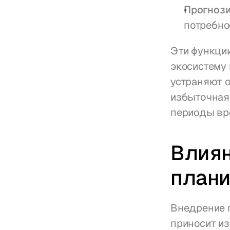
Прогноз
потребно
Эти функции
экосистему 
устраняют 
избыточная 
периоды вр
Влиян
плани
Внедрение 
приносит и