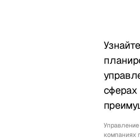
Узнайте
планиро
управле
сферах 
преиму
Управление 
компаниях 