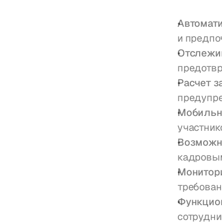
Автомати
и предпо
Отслежи
предотвр
Расчет з
предупр
Мобильн
участник
Возможн
кадровы
Монитори
требован
Функцио
сотрудни