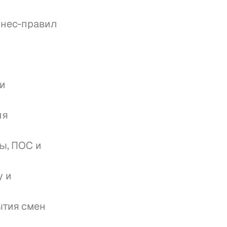
знес-правил 
 
я 
ы, ПОС и 
 и 
тия смен 