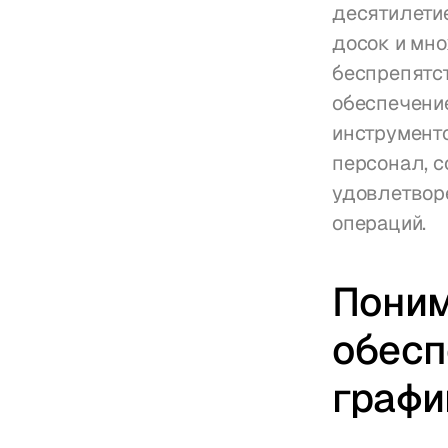
десятилетие
досок и мно
беспрепятс
обеспечени
инструменто
персонал, с
удовлетворе
операций.
Поним
обесп
графи