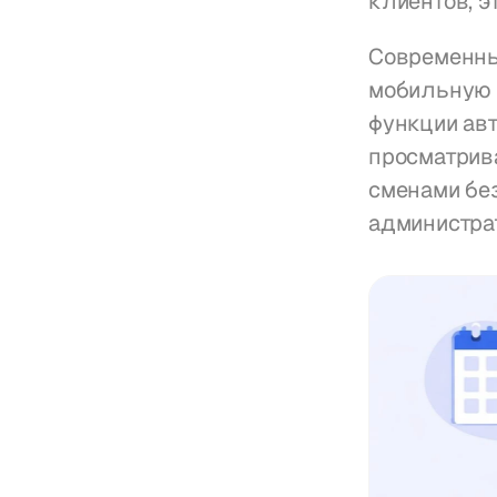
клиентов, 
Современны
мобильную 
функции авт
просматрива
сменами бе
администра