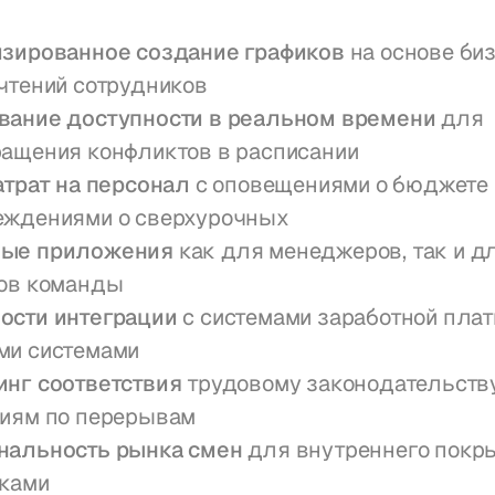
зированное создание графиков
 на основе би
чтений сотрудников
вание доступности в реальном времени
 для 
ащения конфликтов в расписании
атрат на персонал
 с оповещениями о бюджете и
еждениями о сверхурочных
ые приложения
 как для менеджеров, так и дл
ов команды
ости интеграции
 с системами заработной плат
ми системами
нг соответствия
 трудовому законодательству
иям по перерывам
нальность рынка смен
 для внутреннего покры
ками