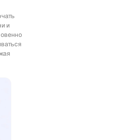
чать 
 и 
овенно 
ваться 
жая 