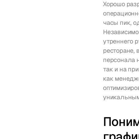
Хорошо разр
операционно
часы пик, о
Независимо 
утреннего р
ресторане, 
персонала н
так и на пр
как менедже
оптимизиров
уникальным
Поним
графи