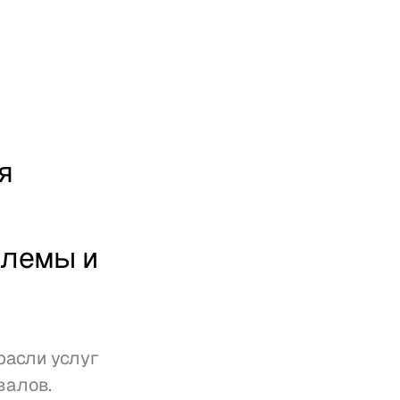
 
лемы и 
расли услуг 
алов. 