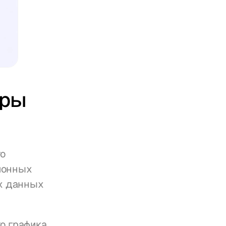
ры 
о 
онных 
х данных 
 графика, 