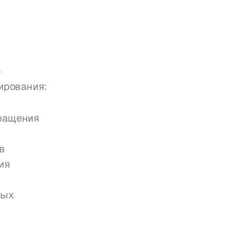
 
ирования:
ращения 
в
я 
ых 