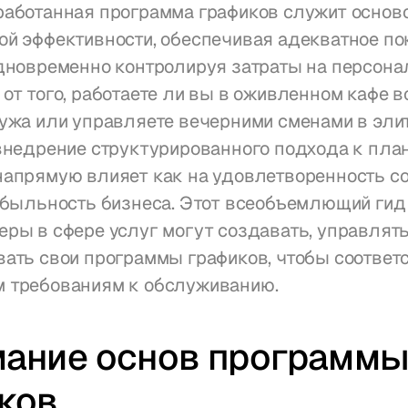
аботанная программа графиков служит осново
й эффективности, обеспечивая адекватное пок
дновременно контролируя затраты на персонал
от того, работаете ли вы в оживленном кафе в
ужа или управляете вечерними сменами в элит
внедрение структурированного подхода к пла
апрямую влияет как на удовлетворенность со
ибыльность бизнеса. Этот всеобъемлющий гид и
ры в сфере услуг могут создавать, управлять 
ать свои программы графиков, чтобы соответс
 требованиям к обслуживанию.
ание основ программы
ков