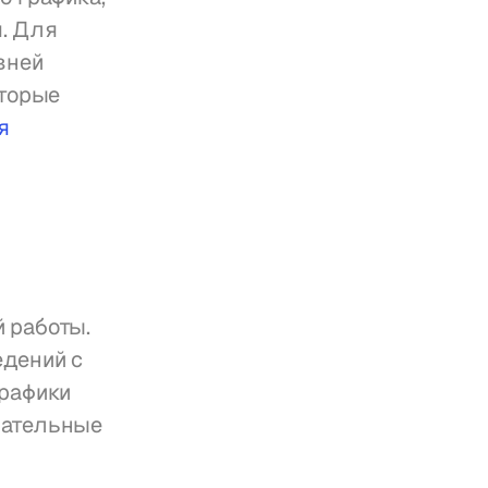
 Для 
ней 
торые 
 
работы. 
дений с 
рафики 
ательные 