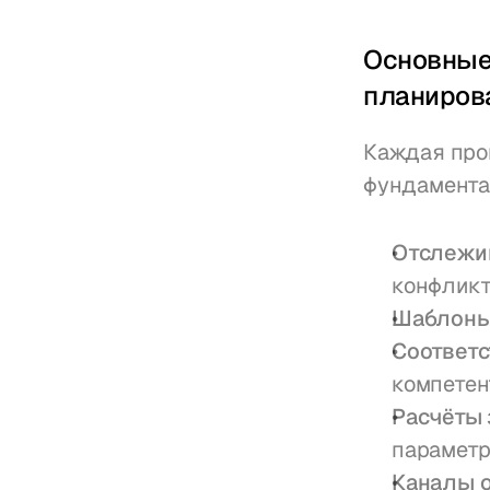
Основные
планиров
Каждая про
фундамента
Отслежив
конфликт
Шаблоны
Соответс
компетен
Расчёты 
парамет
Каналы 