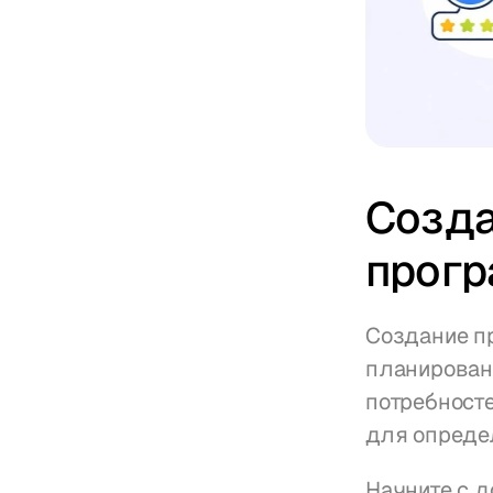
Созда
прогр
Создание пр
планирован
потребносте
для определ
Начните с д