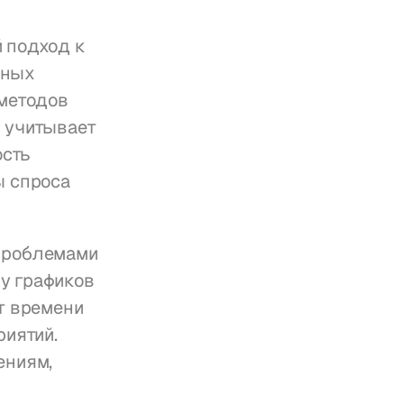
 подход к 
ных 
методов 
 учитывает 
сть 
 спроса 
проблемами 
 графиков 
т времени 
иятий. 
ниям, 