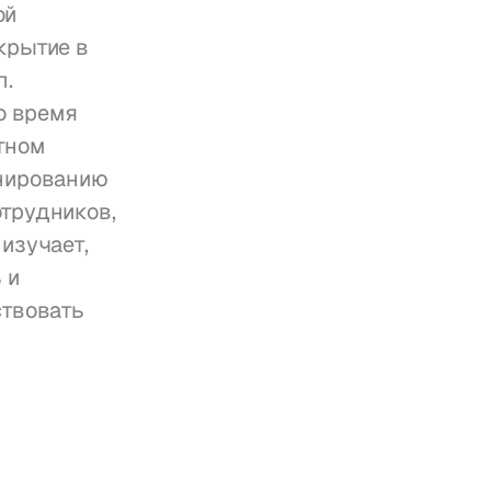
й 
рытие в 
. 
о время 
ном 
нированию 
трудников, 
зучает, 
и 
твовать 
 