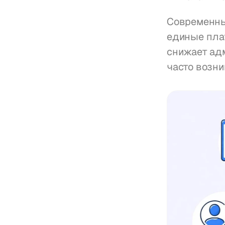
Современны
единые плат
снижает адм
часто возн