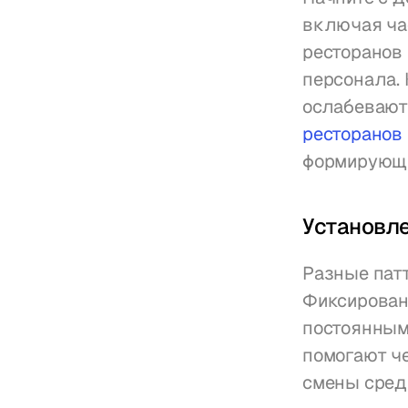
включая ча
ресторанов 
персонала. 
ослабевают
ресторанов
формирующи
Установле
Разные пат
Фиксирован
постоянным 
помогают ч
смены сред