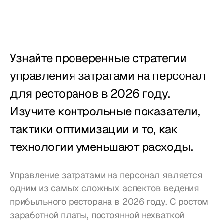
Учет рабочего 
времени
Отчёты
Узнайте проверенные стратегии 
Мобильное 
приложение
управления затратами на персонал 
для ресторанов в 2026 году. 
Создан для
Изучите контрольные показатели, 
Рестораны
тактики оптимизации и то, как 
технологии уменьшают расходы.
Пабы
Пекарни
Управление затратами на персонал является 
одним из самых сложных аспектов ведения 
Обслуживание
прибыльного ресторана в 2026 году. С ростом 
заработной платы, постоянной нехваткой 
Цены