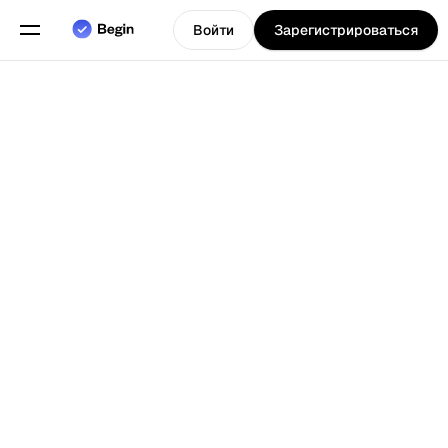
Войти
Зарегистрироваться
Программное
обеспечение
для
обслуживания
компаний,
таких как
рестораны и
Выберите язык
т.д., для
Назад к Блогу
управления их
сменами,
расписаниями
и
отслеживания
времени.
Функции
Планирование