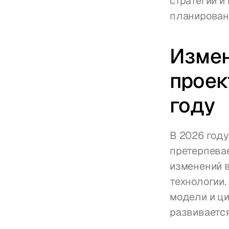
стратегии и
планирован
Изме
проек
году
В 2026 году
претерпева
изменений в
технологии.
модели и ц
развивается