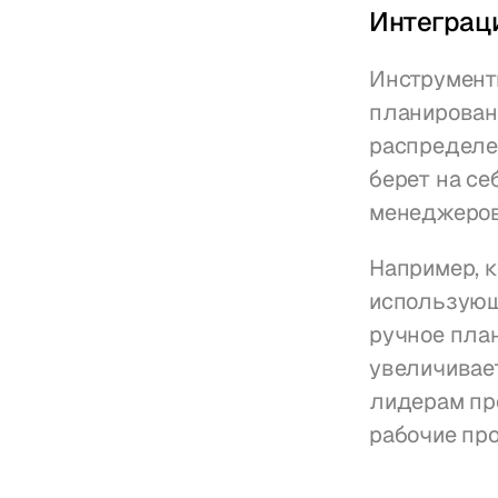
Интеграци
Инструмент
планирован
распределен
берет на с
менеджеров
Например, 
использующи
ручное план
увеличивает
лидерам пр
рабочие пр