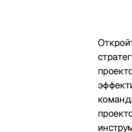
Откройт
страте
проекто
эффект
команд
проект
инструм