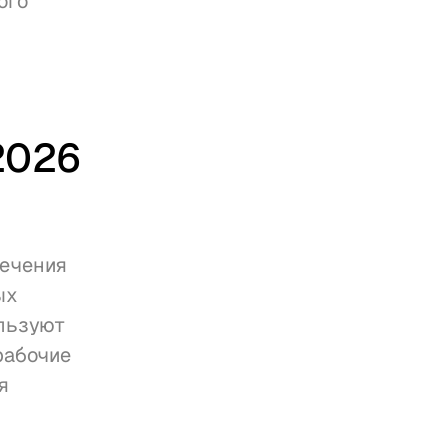
го 
026 
ечения 
х 
льзуют 
абочие 
 