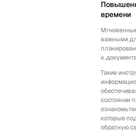
Повышенн
времени
Мгновенные 
важными дл
планировани
к документа
Такие инстр
информацио
обеспечива
состоянии п
ознакомьтес
которые по
обратную св