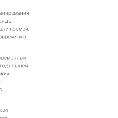
анирования 
нды, 
ли нормой. 
время и в 
временных 
егодняшней 
ких 
 
 
ие 