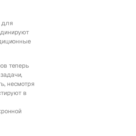
 для 
рдинируют 
диционные 
ов теперь 
адачи, 
, несмотря 
тируют в 
ронной 