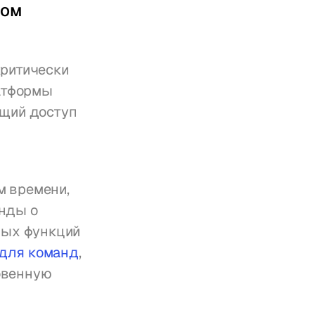
ом 
ритически 
тформы 
щий доступ 
 времени, 
нды о 
ых функций 
для команд
, 
венную 