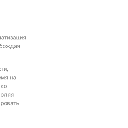
атизация 
бождая 
и, 
мя на 
ко 
оляя 
ровать 