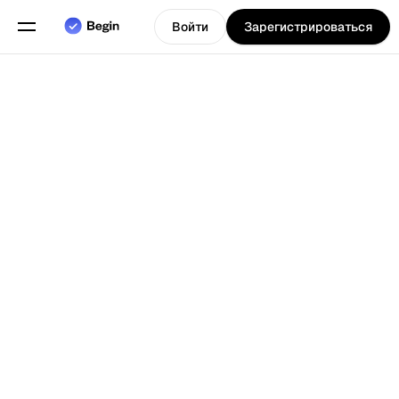
Войти
Зарегистрироваться
Программное
обеспечение
для
обслуживания
компаний,
таких как
рестораны и
Выберите язык
т.д., для
Назад к Блогу
управления их
сменами,
расписаниями
и
отслеживания
времени.
Функции
Планирование