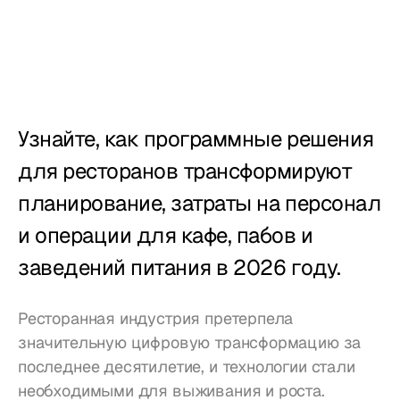
Учет рабочего 
времени
Отчёты
Мобильное 
приложение
Узнайте, как программные решения 
для ресторанов трансформируют 
Создан для
планирование, затраты на персонал 
Рестораны
и операции для кафе, пабов и 
заведений питания в 2026 году.
Пабы
Пекарни
Ресторанная индустрия претерпела 
значительную цифровую трансформацию за 
Обслуживание
последнее десятилетие, и технологии стали 
необходимыми для выживания и роста. 
Цены