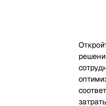
Открой
решени
сотрудн
оптими
соответ
затраты