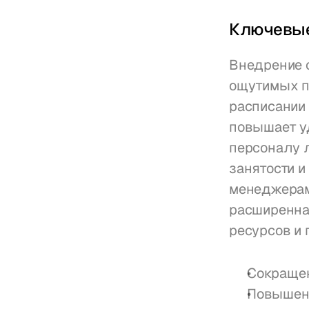
Ключевые
Внедрение с
ощутимых п
расписании 
повышает у
персоналу л
занятости и
менеджерам
расширенна
ресурсов и 
Сокращен
Повышени