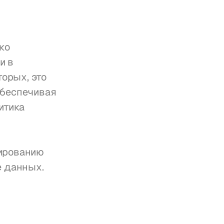
о 
 в 
орых, это 
беспечивая 
тика 
ированию 
е данных.