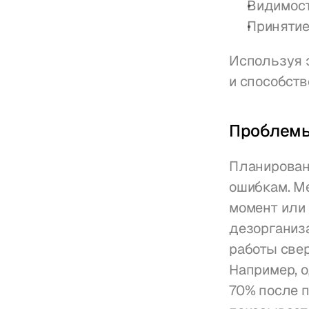
Видимост
Принятие
Используя э
и способст
Проблемы
Планирован
ошибкам. М
момент или 
дезорганиза
работы свер
Например, о
70% после п