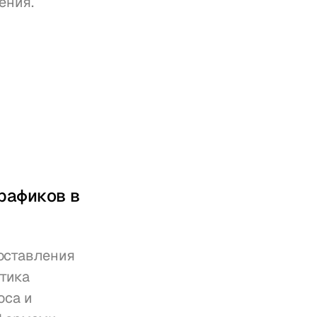
ения.
афиков в 
ставления 
тика 
са и 