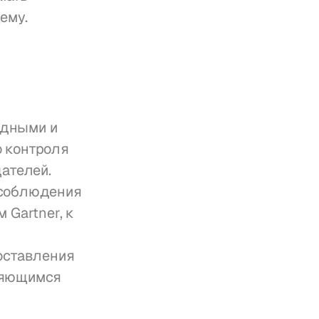
ему.
дными и 
 контроля 
ателей. 
соблюдения 
Gartner, к 
ставления 
яющимся 