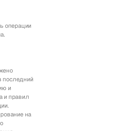
ь операции 
а.
жено 
 последний 
ю и 
 и правил 
и. 
рование на 
о 