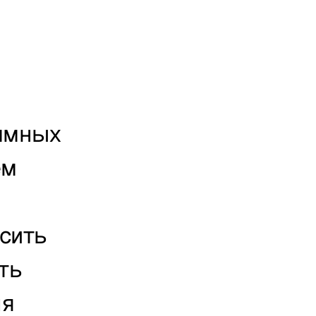
ммных 
м 
ить 
ь 
я 