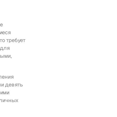
е 
еся 
о требует 
для 
ыми, 
ления 
и девять 
ими 
личных 