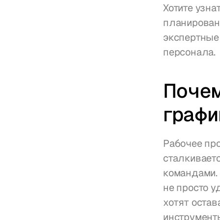
Хотите узна
планирован
экспертные
персонала.
Почем
графи
Рабочее про
сталкивает
командами. 
не просто у
хотят остав
инструмент