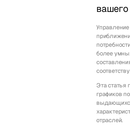
вашего 
Управление 
приближени
потребности
более умны
составления
соответств
Эта статья 
графиков п
выдающихся
характерис
отраслей.