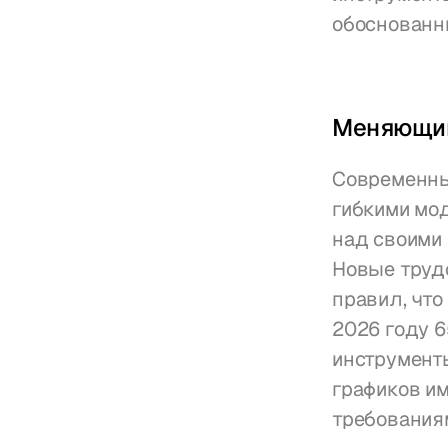
обоснованн
Меняющий
Современны
гибкими мо
над своими 
Новые труд
правил, что
2026 году 
инструменты
графиков и
требования