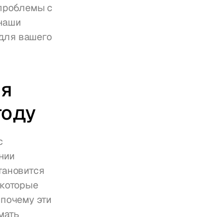
проблемы с 
наши 
для вашего 
я 
году
 
ии 
ановится 
которые 
почему эти 
ать 