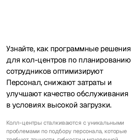
Учет рабочего 
времени
Отчёты
Мобильное 
приложение
Узнайте, как программные решения 
для кол-центров по планированию 
Создан для
сотрудников оптимизируют 
Рестораны
Персонал, снижают затраты и 
улучшают качество обслуживания 
Пабы
в условиях высокой загрузки.
Пекарни
Обслуживание
Колл-центры сталкиваются с уникальными 
проблемами по подбору персонала, которые 
Цены
требуют точности, гибкости и мгновенной 