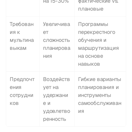
на 15-30%
фактические vs. 
плановые
Требован
Увеличива
Программы 
ия к 
ет 
перекрестного 
мультина
сложность 
обучения и 
выкам
планирова
маршрутизация 
ния
на основе 
навыков
Предпочт
Воздейств
Гибкие варианты 
ения 
ует на 
планирования и 
сотрудни
удержани
инструменты 
ков
е и 
самообслуживан
удовлетво
ия
ренность