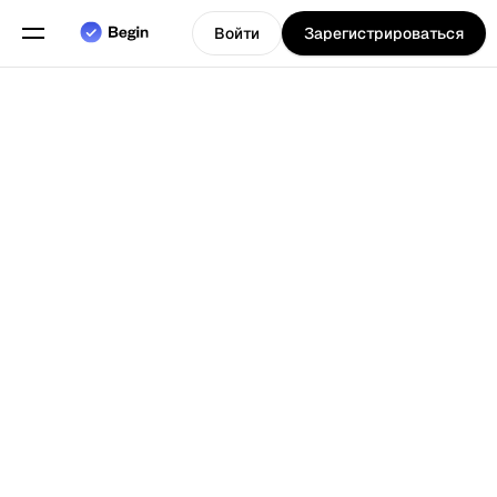
Войти
Зарегистрироваться
Программное
обеспечение
для
обслуживания
компаний,
таких как
рестораны и
Выберите язык
т.д., для
Назад к Блогу
управления их
сменами,
расписаниями
и
отслеживания
времени.
Функции
Планирование